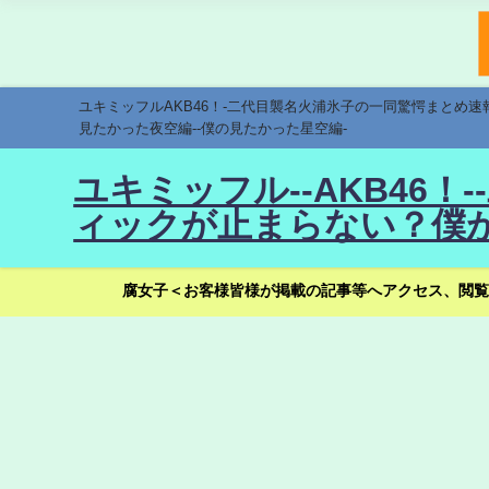
ユキミッフルAKB46！-二代目襲名火浦氷子の一同驚愕まとめ
見たかった夜空編--僕の見たかった星空編-
ユキミッフル--AKB46
ィックが止まらない？僕が
腐女子＜お客様皆様が掲載の記事等へアクセス、閲覧