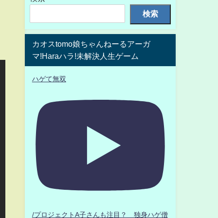
検索
カオスtomo娘ちゃんねーるアーガ
マ!Haraハラ!未解決人生ゲーム
ハゲて無双
/プロジェクトA子さんも注目？ 独身ハゲ僧