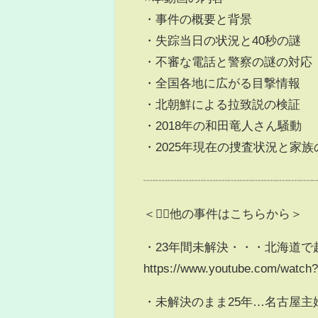
・事件の概要と背景
・失踪当日の状況と40秒の謎
・不審な電話と警察の謎の対応
・全国各地に広がる目撃情報
・北朝鮮による拉致説の検証
・2018年の和田竜人さん騒動
・2025年現在の捜査状況と家族
┈┈┈┈┈┈┈┈┈┈┈┈┈┈
＜🕵️‍♀️他の事件はこちらから＞
・23年間未解決・・・北海道
https://www.youtube.com/watc
・未解決のまま25年…名古屋