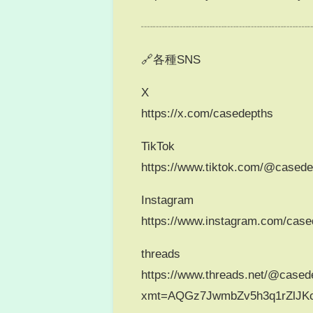
┈┈┈┈┈┈┈┈┈┈┈┈┈┈
🔗各種SNS
X
https://x.com/casedepths
TikTok
https://www.tiktok.com/@cased
Instagram
https://www.instagram.com/case
threads
https://www.threads.net/@cased
xmt=AQGz7JwmbZv5h3q1rZlJK