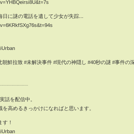
h?v=YHBQeirsi8U&t=7s
日に謎の電話を遺して少女が失踪...
h?v=6KRkfSXg76s&t=94s
iUrban
 #北朝鮮拉致 #未解決事件 #現代の神隠し #40秒の謎 #事件の
┈┈┈┈┈┈
の実話を配信中。
識を高めるきっかけになればと思います。
ます！
iUrban