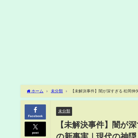
ホーム
未分類
【未解決事件】闇が深すぎる 松岡伸矢
未分類
Facebook
【未解決事件】闇が深す
post
の新事実｜現代の神隠し