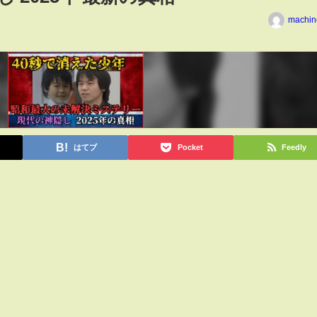
machin
はてブ
Pocket
Feedly