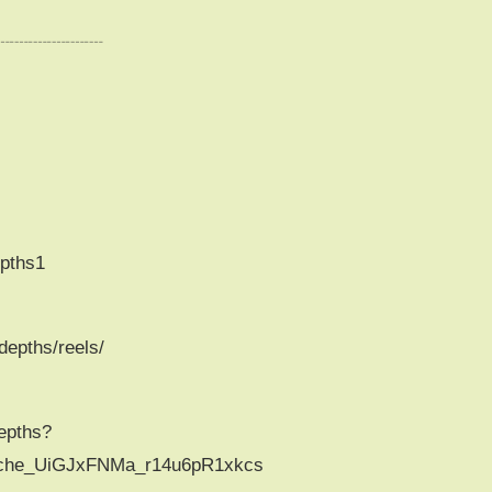
┈┈┈┈┈┈
epths1
depths/reels/
epths?
che_UiGJxFNMa_r14u6pR1xkcs