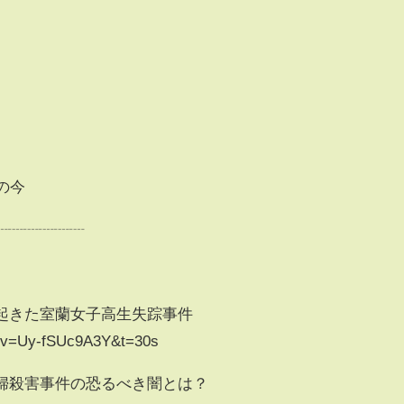
の今
┈┈┈┈┈┈
で起きた室蘭女子高生失踪事件
h?v=Uy-fSUc9A3Y&t=30s
主婦殺害事件の恐るべき闇とは？