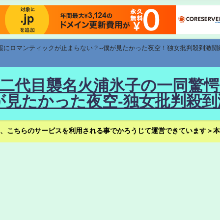
速報にロマンティックが止まらない？--僕が見たかった夜空！独女批判殺到激闘
！--二代目襲名火浦氷子の一同
見たかった夜空-独女批判殺到
、こちらのサービスを利用される事でかろうじて運営できています＞本