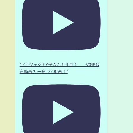
/プロジェクトA子さんも注目？ /感想戯
言動画？.一息つく動画？/