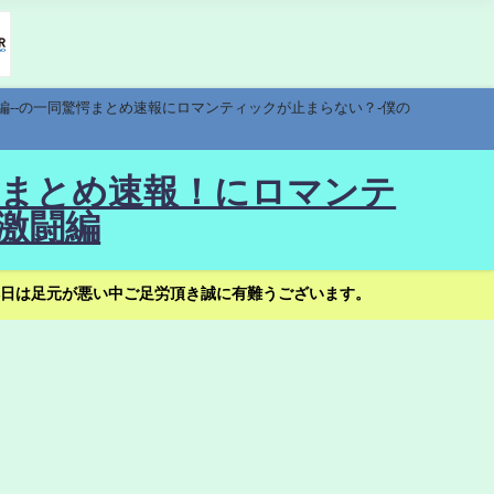
編--の一同驚愕まとめ速報にロマンティックが止まらない？-僕の
驚愕まとめ速報！にロマンテ
激闘編
日は足元が悪い中ご足労頂き誠に有難うございます。