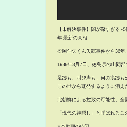
【未解決事件】闇が深すぎる 松岡
年 最新の真相
松岡伸矢くん失踪事件から36年、
1989年3月7日、徳島県の山
足跡も、叫び声も、何の痕跡も残さ
この世から蒸発するように消えた
北朝鮮による拉致の可能性、全
「現代の神隠し」と呼ばれるこ
⭐️本動画の内容