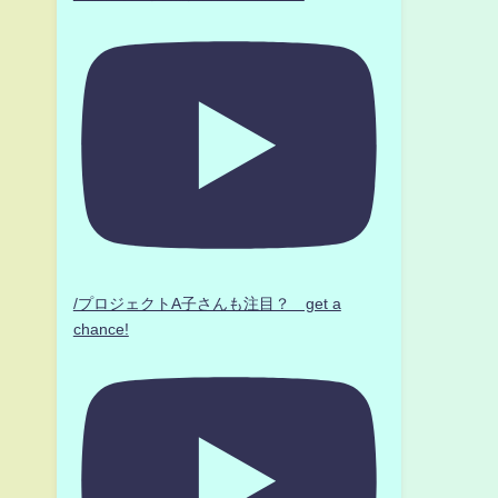
/プロジェクトA子さんも注目？ get a
chance!