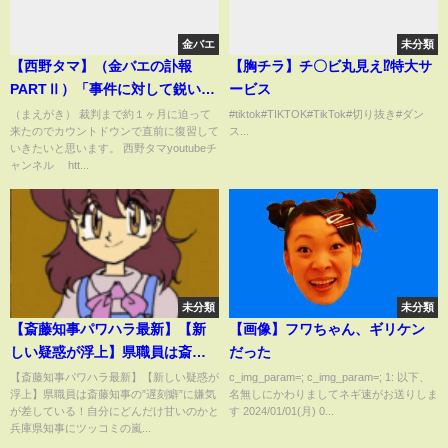
金バエ
未分類
【西野タマ】（金バエの訃報
【胸チラ】チ〇ビ丸見え⁉特大サ
PARTⅡ）「事件に対して鋭い考
ービス
察力があった配信者だった！」
（まえがき） 裁判まで約１ヶ月に迫って
#tiktok#TIKTOK#TikTok#切り抜き#ダン
来たのでカウントドウンで直前に復習して
ス...
2025/05/24号【多摩川唯我スー
いきたいと思います。 西野タマyoutubeチ
ツケース事件】
ャンネル htt...
未分類
未分類
【斎藤知事パワハラ最新】【新
【画像】フワちゃん、ギリケン
しい疑惑が浮上】県職員は斎藤
だった
知事の”遅刻癖”に嫌気が差して
【斎藤知事パワハラ最新】【新しい疑惑が
c_img_param=; c_img_param=; 1: 以下、
浮上】県職員は斎藤知事の”遅刻癖”に嫌気
名無しにかわりましてネギ速がお送りしま
いる！自分にどんだけ甘いのか
が差している！自分にどんだけ甘いのかと
す 2024/01/01(月) 0...
と兵庫県知事にツッコミの嵐
兵庫県知事にツッコミの嵐...
【勝手に論評】