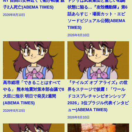
NY 自由の女神近くで船が転覆 親
トグサは武装集団と激しい戦闘
子2人死亡(ABEMA TIMES)
状態に陥る…『攻殻機動隊』第6
話あらすじ・場面カット・エピ
2026年8月10日
ソードビジュアル公開(ABEMA
TIMES)
2026年8月10日
高市総理「できることはすべて
『テイルズ オブ アライズ』の世
やる」 熊本地震対策本部会議で8
界をステージで披露！「ワール
大臣に指示 明日で発災2週間
ドコスプレチャンピオンシップ
(ABEMA TIMES)
2026」3位ブラジル代表インタビ
ュー(ABEMA TIMES)
2026年8月10日
2026年8月10日