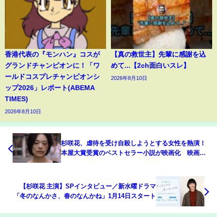
香港代表の『モンハン』コスが
【真の救世主】先輩に感謝を込
グランドチャンピオンに！「ワ
めて...【2ch面白いスレ】
ールドコスプレチャンピオンシ
2026年8月10日
ップ2026」レポート(ABEMA
TIMES)
2026年8月10日
杉咲花、虐待を受け自殺しようとする女性を熱演！
本屋大賞受賞のベストセラー小説が映画化 映画
『52ヘルツのクジラたち』予告映像
【杉咲花 主演】SPインタビュー／新水曜ドラマ
「冬のなんかさ、春のなんかね」1月14日スタート