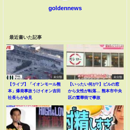
goldennews
最近書いた記事
未分類
未分類
【ライブ】「イオンモール熊
【いったい何が?】ビルの窓
本」爆発事故うけイオン吉田
から女性が転落… 熊本市中央
社長らが会見
区の繁華街で事故