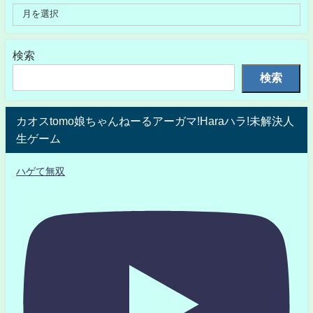
検索
検索
カオスtomo娘ちゃんねーるアーガマ!Haraハラ!未解決人
生ゲーム
ハゲて無双