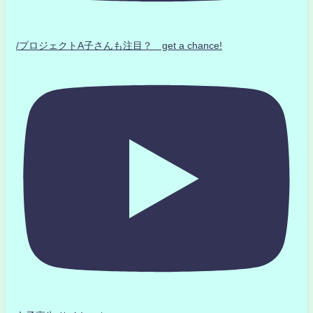
/プロジェクトA子さんも注目？ get a chance!