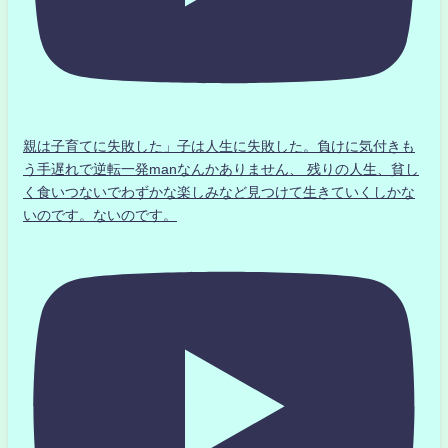
親は子育てに失敗した」子は人生に失敗した。負けに気付きも
う手遅れで逆転一発manなんかありません、 残りの人生、貧し
く食いつないでわずかな楽しみなど見つけて生きていくしかな
いのです。ないのです。