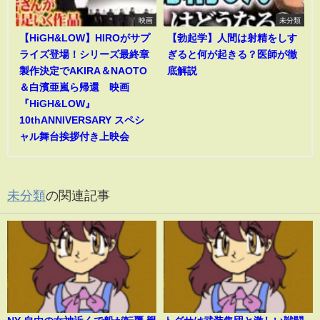
映画
未分類
【HiGH&LOW】HIROがサプ
【勃起学】人間は射精をしす
ライズ登場！シリーズ最終章
ぎると何が起きる？医師が徹
製作決定でAKIRA＆NAOTO
底解説
＆白濱亜嵐ら帰還 映画
『HiGH&LOW』
10thANNIVERSARY スペシ
ャル舞台挨拶付き上映会
未分類
の関連記事