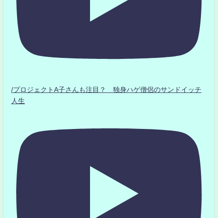
/プロジェクトA子さんも注目？ 独身ハゲ僧侶のサンドイッチ
人生