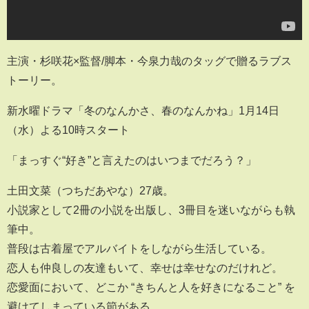
主演・杉咲花×監督/脚本・今泉力哉のタッグで贈るラブス
トーリー。
新水曜ドラマ「冬のなんかさ、春のなんかね」1月14日
（水）よる10時スタート
「まっすぐ“好き”と言えたのはいつまでだろう？」
土田文菜（つちだあやな）27歳。
小説家として2冊の小説を出版し、3冊目を迷いながらも執
筆中。
普段は古着屋でアルバイトをしながら生活している。
恋人も仲良しの友達もいて、幸せは幸せなのだけれど。
恋愛面において、どこか “きちんと人を好きになること” を
避けてしまっている節がある。