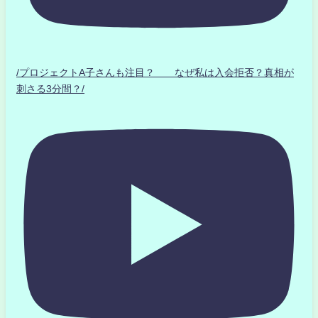
/プロジェクトA子さんも注目？ なぜ私は入会拒否？真相が
刺さる3分間？/