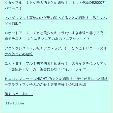
タダッフル！ネトゲ廃人的まとめ速報！！ネット乞食DE2000万
パワーズ！
・ハゲッフル！哀愁のハゲ男の髪ってるまとめ速報！！激しくハ
ゲっTEL？
ロボットアニメ！メカと美少女キャラだいすき永遠の非リア充・
非モテ星人 ！あらゆるマニアの為のマニアックサイト
アニゲタレスト（元祖！アニメッフル） ひきこもりニートのオ
ナベ的まとめ速報
ユカ・ヨネッフル！初老的まとめ速報！！大帝イタチにラリアッ
ト！害獣神アリ・ガー被害に必殺！パイルドライバー
ヒロコンプレックスNIGHT 的まとめ速報！！子供が欲しいど陰キ
ャアラフィフ女子のめざせ！専業主婦！婚活計画編
萌えっとこあに！
t112-1000ｍ