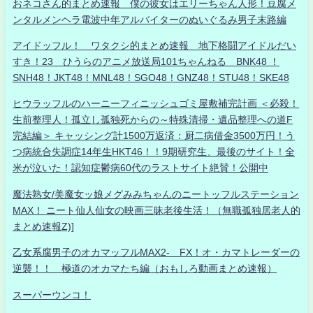
おネコさん的まとめ速報 僕の彼女はエリーちゃん人形！豆腐メ
ンタルメンヘラ電波中年アルバイターのぬいぐるみ男子末路編
アイドッフル！ ワタクシ的まとめ速報 地下格闘アイドルだい
すき！23 ひうらのアニメ放送局101ちゃんねる BNK48 ！
SNH48！JKT48！MNL48！SGO48！GNZ48！STU48！SKE48
ヒウラッフルのハーニーフィニッシュゴミ屋敷補完計画 ＜必殺！
生前整理人！孤立し孤独死からの～特殊清掃・遺品整理への道F
完結編＞ キャッシング計1500万返済：厨二病借金3500万円！う
つ病統合失調症14年生HKT46！！9期研究生、最後のサイト！全
米が泣いた！認知症鬱病60代のラストサイト絶賛！公開中
魔法熟女/美魔女ッ娘メグみみちゃんのニートッフルステーション
MAX！ ニート仙人仙女の映画三昧老後生活！（無職孤独居老人的
まとめ速報Z)]
乙女系腐男子のオカマッフルMAX2- FX！オ・カマトレーダーの
逆襲！！ 極道のオカマたち編（おもしろ動画まとめ速報）
スーパーウンコ！