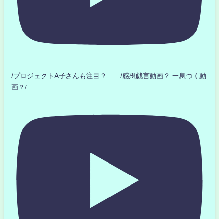
/プロジェクトA子さんも注目？ /感想戯言動画？.一息つく動
画？/