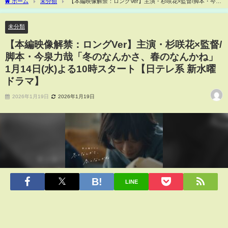
ホーム
未分類
【本編映像解禁：ロングVer】主演・杉咲花×監督/脚本・今泉
力哉「冬のなんかさ、春のなんかね」 1月14日(水)よる10時スタート【日テレ系 新水
曜ドラマ】
未分類
【本編映像解禁：ロングVer】主演・杉咲花×監督/
脚本・今泉力哉「冬のなんかさ、春のなんかね」
1月14日(水)よる10時スタート【日テレ系 新水曜
ドラマ】
2026年1月19日
2026年1月19日
LINE