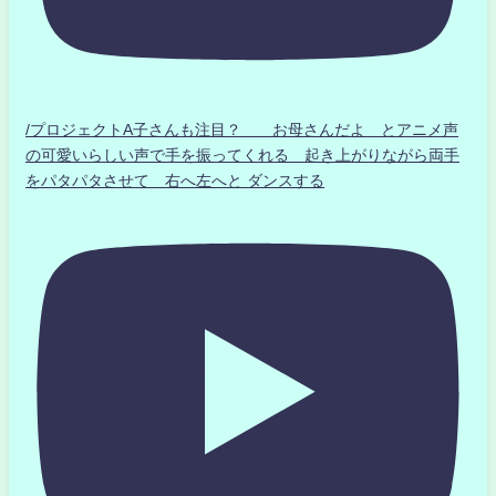
/プロジェクトA子さんも注目？ お母さんだよ とアニメ声
の可愛いらしい声で手を振ってくれる 起き上がりながら両手
をパタパタさせて 右へ左へと ダンスする