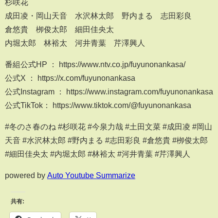
杉咲花
成田凌・岡山天音 水沢林太郎 野内まる 志田彩良
倉悠貴 栁俊太郎 細田佳央太
内堀太郎 林裕太 河井青葉 芹澤興人
番組公式HP ： https://www.ntv.co.jp/fuyunonankasa/
公式X ： https://x.com/fuyunonankasa
公式Instagram ： https://www.instagram.com/fuyunonankasa
公式TikTok： https://www.tiktok.com/@fuyunonankasa
#冬のさ春のね #杉咲花 #今泉力哉 #土田文菜 #成田凌 #岡山
天音 #水沢林太郎 #野内まる #志田彩良 #倉悠貴 #栁俊太郎
#細田佳央太 #内堀太郎 #林裕太 #河井青葉 #芹澤興人
powered by
Auto Youtube Summarize
共有: