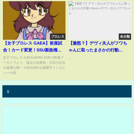
プロレス
未分類
【女子プロレス GAEA】前座試
【激怒？】デヴィ夫人がフワち
合！カード変更！SSU新政権や
ゃんに取ったまさかの行動
りたい放題！ 1999年4月25日 後
#shorts #デヴィ夫人 #フワちゃ
女子プロレス GAEAJAPAN 10年の映像ア
...
ーカイブより、過去の名勝負・注目の試合
楽園ホール
ん
を厳選公開！ GAEAISM 出場選手インタビ
ューや道...
s