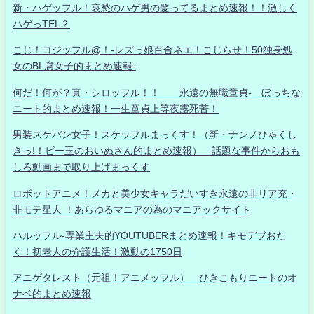
新・ハゲッフル！哀愁のハゲ男の髪ってるまとめ速報！！激しく
ハゲっTEL？
こじ！コジッフル@！-レズっ娘百合ネエ！こじらせ！50独身処
女のBL腐女子的まとめ速報-
何だ！何が？真・シロッフル！！ 永遠の無職童貞- ぼっちな
ニート的まとめ速報！一生童貞上等夜露死苦！
男装スケバン女子！スケッフルまっくす！（新・ナンノひゃくし
きっ!！ビー玉のおいぬさん的まとめ速報） 話題な事件からおも
しろ動画まで取り上げまっくす
ロボットアニメ！メカと美少女キャラだいすき永遠の非リア充・
非モテ星人 ！あらゆるマニアの為のマニアックサイト
ハルッフル-専業主夫的YOUTUBERまとめ速報！キモデブおた
く！初老人の介護生活！激動の1750日
アニゲタレスト（元祖！アニメッフル） ひきこもりニートのオ
ナベ的まとめ速報