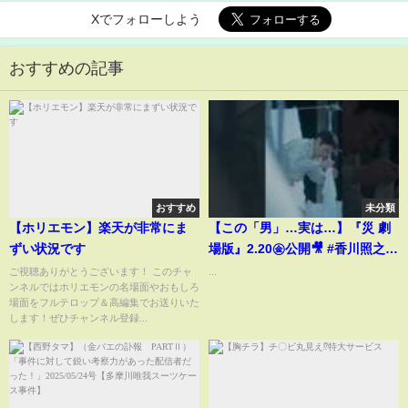
Xでフォローしよう
おすすめの記事
おすすめ
未分類
【ホリエモン】楽天が非常にま
【この「男」…実は…】『災 劇
ずい状況です
場版』2.20㊎公開🎥 #香川照之 #
映画 #映画切り抜き #サイコ #サ
ご視聴ありがとうございます！ このチャ
...
ンネルではホリエモンの名場面やおもしろ
スペンス #サイコホラー
場面をフルテロップ＆高編集でお送りいた
します！ぜひチャンネル登録...