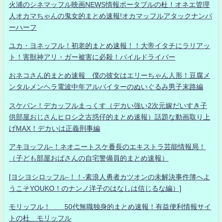
火浦のシネマッフル映画NEWS情報ポータブルの杜！オネエ管理
人オカマちゃんの鬼女的まとめ速報!オカマッフルアタックナンバ
ーハーフ
ユカ・ヨネッフル！初老的まとめ速報！！大帝イタチにラリアッ
ト！害獣神アリ・ガー被害に必殺！パイルドライバー
おネコさん的まとめ速報 僕の彼女はエリーちゃん人形！豆腐メ
ンタルメンヘラ電波中年アルバイターのぬいぐるみ男子末路編
スケバン！デカッフルまっくす（デカい強い2次元嫁だいすき子
供部屋おじさんヒロシ之古惑仔的まとめ速報）話題な動画取り上
げMAX！デカいは正義刑事編
アキヨッフル-！ネオニートスケ番長のエキストラ芸能情報局！
（子ども部屋おばさんの自宅警備員的まとめ速報）
[ヨシヨシロッフル-！！-素浪人勇者カツオンの未解決事件簿へよ
うこそYOUKO！のナンノ洋子のはなしは信じるな編）]
モリッフル！ 50代無職独身的まとめ速報！有益便利情報サイ
トの杜 モリッフル