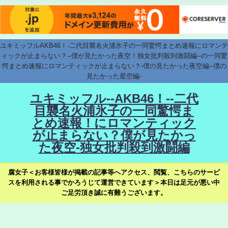
ユキミッフルAKB46！-二代目襲名火浦氷子の一同驚愕まとめ速報にロマンテ
ィックが止まらない？--僕が見たかった夜空！独女批判殺到激闘編--の一同驚
愕まとめ速報にロマンティックが止まらない？-僕の見たかった夜空編--僕の
見たかった星空編-
ユキミッフル--AKB46！--二代
目襲名火浦氷子の一同驚愕ま
とめ速報！にロマンティック
が止まらない？僕が見たかっ
た夜空-独女批判殺到激闘編
腐女子＜お客様皆様が掲載の記事等へアクセス、閲覧、こちらのサービ
スを利用される事でかろうじて運営できています＞本日は足元が悪い中
ご足労頂き誠に有難うございます。