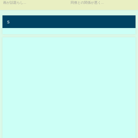
画が話題らし...
同僚との関係が悪く...
s