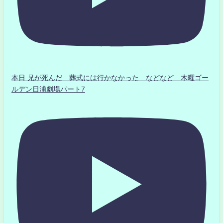
本日 兄が死んだ 葬式には行かなかった などなど 木曜ゴー
ルデン日浦劇場パート7