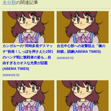
未分類
の関連記事
カンガルーの“同時多発デスマッ
台北中心部への攻撃阻止「橋の
チ”勃発！しっぽを押さえた2対1
封鎖」訓練(ABEMA TIMES)
のハンデ戦に観戦者の姿も…自
2026年8月7日
由すぎるカオスな光景が話題
(ABEMA TIMES)
2026年8月7日