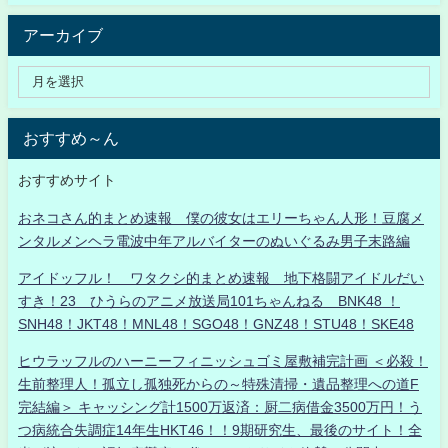
アーカイブ
おすすめ～ん
おすすめサイト
おネコさん的まとめ速報 僕の彼女はエリーちゃん人形！豆腐メ
ンタルメンヘラ電波中年アルバイターのぬいぐるみ男子末路編
アイドッフル！ ワタクシ的まとめ速報 地下格闘アイドルだい
すき！23 ひうらのアニメ放送局101ちゃんねる BNK48 ！
SNH48！JKT48！MNL48！SGO48！GNZ48！STU48！SKE48
ヒウラッフルのハーニーフィニッシュゴミ屋敷補完計画 ＜必殺！
生前整理人！孤立し孤独死からの～特殊清掃・遺品整理への道F
完結編＞ キャッシング計1500万返済：厨二病借金3500万円！う
つ病統合失調症14年生HKT46！！9期研究生、最後のサイト！全