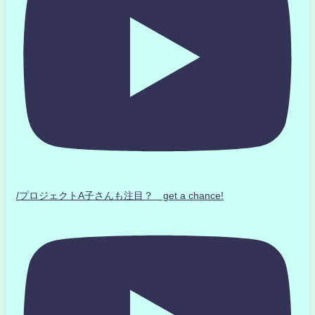
/プロジェクトA子さんも注目？ get a chance!