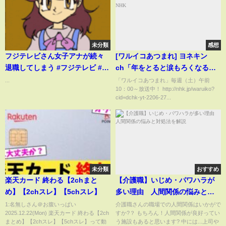
未分類
感想
フジテレビさん女子アナが続々
[ワルイコあつまれ] ヨネキン
退職してしまう #フジテレビ #中
ch「年をとると涙もろくなる」
居正広 #女子アナ #テレビ
高齢者あるある！年伝説 | NHK
...
「ワルイコあつまれ」毎週（土）午前
10：00～放送中！ http://nhk.jp/waruiko?
cid=dchk-yt-2206-27...
未分類
おすすめ
楽天カード 終わる【2chまと
【介護職】いじめ・パワハラが
め】【2chスレ】【5chスレ】
多い理由 人間関係の悩みと対
処法を解説
1:名無しさん＠お腹いっぱい
介護職さんの職場での人間関係はいかがで
2025.12.22(Mon) 楽天カード 終わる【2ch
すか?？ もちろん！人間関係が良好ってい
まとめ】【2chスレ】【5chスレ】って動
う施設もあると思います? 中には...上司や