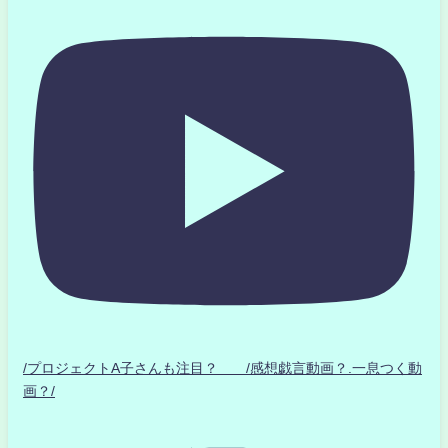
/プロジェクトA子さんも注目？ /感想戯言動画？.一息つく動
画？/