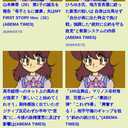
山本舞香（28） 第1子の誕生を
ひろゆき氏、地方首長選に絞っ
報告「母子ともに健康」夫はMY
た新党の狙いは 自身は出馬せず
FIRST STORY Hiro（32）
「自分が表に出た時点で負け
(ABEMA TIMES)
戦」強調した“絶対に公約を守る
政党”と斬新システムの内容
2026年8月7日
(ABEMA TIMES)
2026年8月7日
高市総理へのネット上の風向き
「100点満点」マリノス谷村海
が急変？「新しいこと始めてく
那、完璧ムーブ→“裏抜け
れそう」期待感強く出ていたポ
弾”「これぞ9番」「興奮す
ジティブ反応わずか半年で“逆
る！」相手守備のギャップを狙
風”に…今後の政権運営に及ぼす
う”斜めの抜け出し”(ABEMA
影響は(ABEMA TIMES)
TIMES)