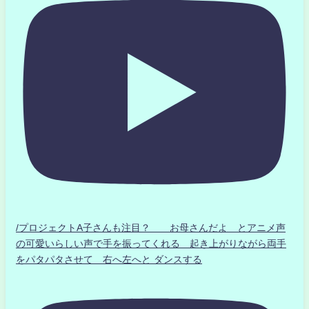
/プロジェクトA子さんも注目？ お母さんだよ とアニメ声
の可愛いらしい声で手を振ってくれる 起き上がりながら両手
をパタパタさせて 右へ左へと ダンスする