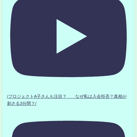
/プロジェクトA子さんも注目？ なぜ私は入会拒否？真相が
刺さる3分間？/