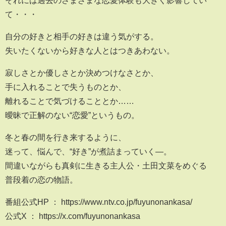
それには過去のさまざまな恋愛体験も⼤きく影響してい
て・・・
自分の好きと相手の好きは違う気がする。
失いたくないから好きな人とはつきあわない。
寂しさとか優しさとか決めつけなさとか、
手に入れることで失うものとか、
離れることで気づけることとか……
曖昧で正解のない“恋愛”というもの。
冬と春の間を⾏き来するように、
迷って、悩んで、“好き”が煮詰まっていく—。
間違いながらも真剣に⽣きる主⼈公・⼟⽥⽂菜をめぐる
普段着の恋の物語。
番組公式HP ： https://www.ntv.co.jp/fuyunonankasa/
公式X ： https://x.com/fuyunonankasa