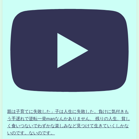
親は子育てに失敗した」子は人生に失敗した。負けに気付きも
う手遅れで逆転一発manなんかありません、 残りの人生、貧し
く食いつないでわずかな楽しみなど見つけて生きていくしかな
いのです。ないのです。