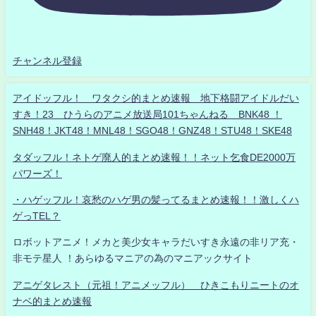
チャンネル登録
アイドッフル！ ワタクシ的まとめ速報 地下格闘アイドルだい
すき！23 ひうらのアニメ放送局101ちゃんねる BNK48 ！
SNH48！JKT48！MNL48！SGO48！GNZ48！STU48！SKE48
タダッフル！ネトゲ廃人的まとめ速報！！ネット乞食DE2000万
パワーズ！
・ハゲッフル！哀愁のハゲ男の髪ってるまとめ速報！！激しくハ
ゲっTEL？
ロボットアニメ！メカと美少女キャラだいすき永遠の非リア充・
非モテ星人 ！あらゆるマニアの為のマニアックサイト
アニゲタレスト（元祖！アニメッフル） ひきこもりニートのオ
ナベ的まとめ速報