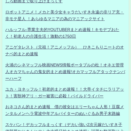
しろ動画まで取り上げまっくす
ロボットアニメ！メカと美少女キャラだいすき永遠の非リア充・
非モテ星人 ！あらゆるマニアの為のマニアックサイト
ハルッフル-専業主夫的YOUTUBERまとめ速報！キモデブおた
く！初老人の介護生活！激動の1750日
アニゲタレスト（元祖！アニメッフル） ひきこもりニートのオ
ナベ的まとめ速報
火浦のシネマッフル映画NEWS情報ポータブルの杜！オネエ管理
人オカマちゃんの鬼女的まとめ速報!オカマッフルアタックナンバ
ーハーフ
ユカ・ヨネッフル！初老的まとめ速報！！大帝イタチにラリアッ
ト！害獣神アリ・ガー被害に必殺！パイルドライバー
おネコさん的まとめ速報 僕の彼女はエリーちゃん人形！豆腐メ
ンタルメンヘラ電波中年アルバイターのぬいぐるみ男子末路編
スケバン！デカッフルまっくす（デカい強い2次元嫁だいすき子