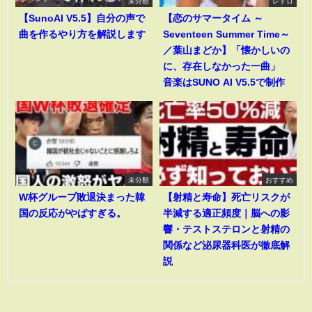
未分類
レトロ
【SunoAI V5.5】自分の声で
【恋のサマータイム ～
曲を作るやり方を解説します
Seventeen Summer Time～
／葉山まどか】「懐かしいの
に、存在しなかった一曲」
音楽はSUNO AI V5.5で制作
未分類
おすすめ
W杯グループ敗退決まった韓
【射精と寿命】死亡リスクが
国の反応がやばすぎる。
半減する適正頻度｜脳への影
響・テストステロンと射精の
関係など泌尿器科医が徹底解
説