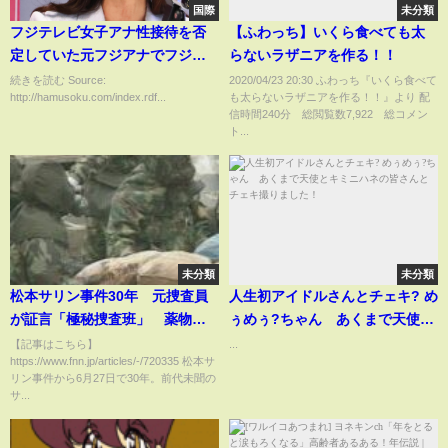
国際
未分類
フジテレビ女子アナ性接待を否
【ふわっち】いくら食べても太
定していた元フジアナでフジテ
らないラザニアを作る！！
レビ顧問弁護士の菊間千乃さ
続きを読む Source:
2020/04/23 20:30 ふわっち『いくら食べて
http://hamusoku.com/index.rdf...
も太らないラザニアを作る！！』より 配
ん 逃亡
信時間240分 総閲覧数7,922 総コメン
ト...
未分類
未分類
松本サリン事件30年 元捜査員
人生初アイドルさんとチェキ? め
が証言「極秘捜査班」 薬物ル
ぅめぅ?ちゃん あくまで天使と
ート調べ…事件から3週間でオウ
キミニハネの皆さんとチェキ撮
【記事はこちら】
...
https://www.fnn.jp/articles/-/720335 松本サ
ム真理教に辿り着く 大量の薬
りました！
リン事件から6月27日で30年。前代未聞の
品購入に恐怖と使命感 サリン
サ...
70トン製造予定 「都市10個壊
滅させたかったのか」