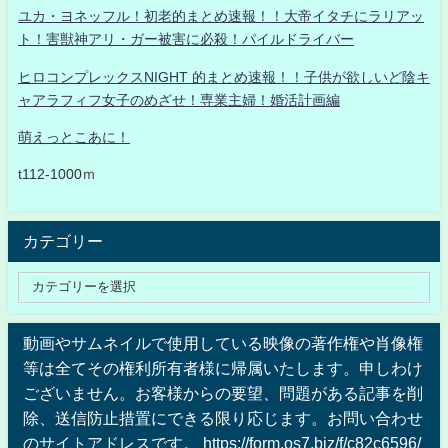
ユカ・ヨネッフル！初老的まとめ速報！！大帝イタチにラリアッ
ト！害獣神アリ・ガー被害に必殺！パイルドライバー
ヒロコンプレックスNIGHT 的まとめ速報！！子供が欲しいど陰キ
ャアラフィフ女子のめざせ！専業主婦！婚活計画編
萌えっとこあに！
t112-1000ｍ
カテゴリー
動画やサムネイルで使用している映像の著作権や肖像権
等は全てその権利所有者様に帰属いたします。申しわけ
ございません。お客様からの要望、問題がある記事を削
除、送信防止措置にできる限り応じます。お問い合わせ
のサイトアドレスです。 https://form.os7.biz/f/c82c6596/