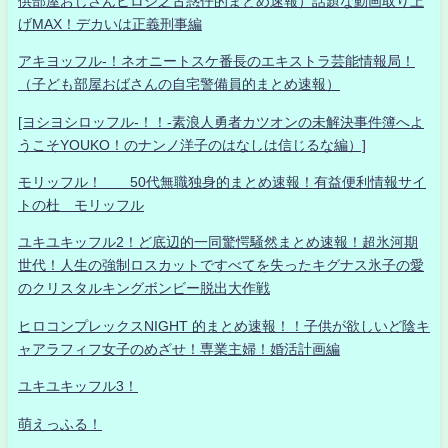
供部屋おじさんヒロシ之古惑仔的まとめ速報）話題な動画取り上
げMAX！デカいは正義刑事編
アキヨッフル-！ネオニートスケ番長のエキストラ芸能情報局！
（子ども部屋おばさんの自宅警備員的まとめ速報）
[ヨシヨシロッフル-！！-素浪人勇者カツオンの未解決事件簿へよ
うこそYOUKO！のナンノ洋子のはなしは信じるな編）]
モリッフル！ 50代無職独身的まとめ速報！有益便利情報サイ
トの杜 モリッフル
ユキユキッフル2！ど底辺的一同驚愕騒然まとめ速報！超氷河期
世代！人生の強制ロスカットですべてを失ったキグナス氷子の愛
のクリスタルキングボンビー脱出大作戦
ヒロコンプレックスNIGHT 的まとめ速報！！子供が欲しいど陰キ
ャアラフィフ女子のめざせ！専業主婦！婚活計画編
ユキユキッフル3！
萌えっふる！