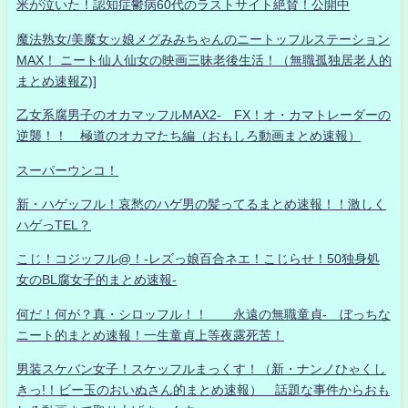
米が泣いた！認知症鬱病60代のラストサイト絶賛！公開中
魔法熟女/美魔女ッ娘メグみみちゃんのニートッフルステーション
MAX！ ニート仙人仙女の映画三昧老後生活！（無職孤独居老人的
まとめ速報Z)]
乙女系腐男子のオカマッフルMAX2- FX！オ・カマトレーダーの
逆襲！！ 極道のオカマたち編（おもしろ動画まとめ速報）
スーパーウンコ！
新・ハゲッフル！哀愁のハゲ男の髪ってるまとめ速報！！激しく
ハゲっTEL？
こじ！コジッフル@！-レズっ娘百合ネエ！こじらせ！50独身処
女のBL腐女子的まとめ速報-
何だ！何が？真・シロッフル！！ 永遠の無職童貞- ぼっちな
ニート的まとめ速報！一生童貞上等夜露死苦！
男装スケバン女子！スケッフルまっくす！（新・ナンノひゃくし
きっ!！ビー玉のおいぬさん的まとめ速報） 話題な事件からおも