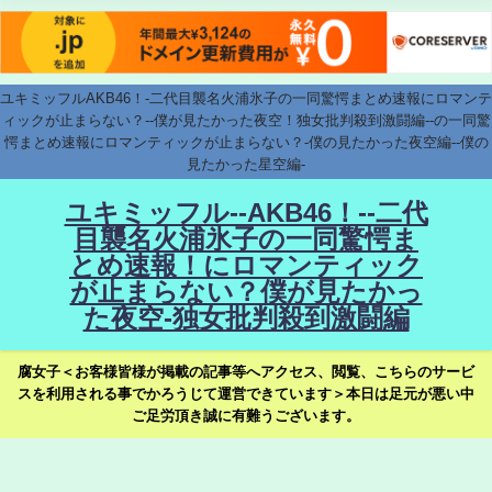
ユキミッフルAKB46！-二代目襲名火浦氷子の一同驚愕まとめ速報にロマンテ
ィックが止まらない？--僕が見たかった夜空！独女批判殺到激闘編--の一同驚
愕まとめ速報にロマンティックが止まらない？-僕の見たかった夜空編--僕の
見たかった星空編-
ユキミッフル--AKB46！--二代
目襲名火浦氷子の一同驚愕ま
とめ速報！にロマンティック
が止まらない？僕が見たかっ
た夜空-独女批判殺到激闘編
腐女子＜お客様皆様が掲載の記事等へアクセス、閲覧、こちらのサービ
スを利用される事でかろうじて運営できています＞本日は足元が悪い中
ご足労頂き誠に有難うございます。