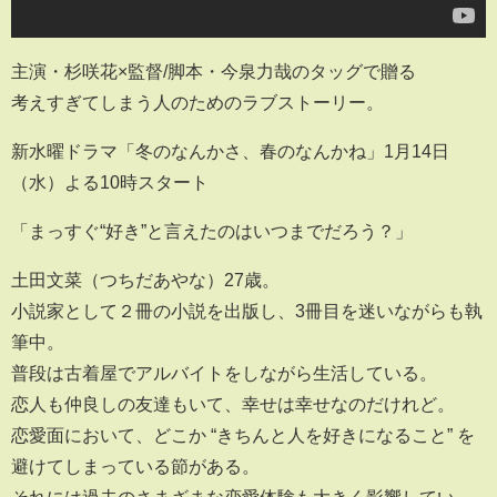
主演・杉咲花×監督/脚本・今泉力哉のタッグで贈る
考えすぎてしまう⼈のためのラブストーリー。
新水曜ドラマ「冬のなんかさ、春のなんかね」1月14日
（水）よる10時スタート
「まっすぐ“好き”と⾔えたのはいつまでだろう？」
⼟⽥⽂菜（つちだあやな）27歳。
⼩説家として２冊の小説を出版し、3冊目を迷いながらも執
筆中。
普段は古着屋でアルバイトをしながら生活している。
恋人も仲良しの友達もいて、幸せは幸せなのだけれど。
恋愛⾯において、どこか “きちんと⼈を好きになること” を
避けてしまっている節がある。