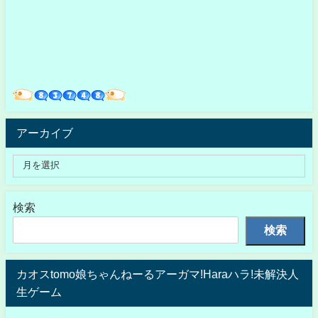
アーカイブ
検索
検索
カオスtomo娘ちゃんねーるアーガマ!Haraハラ!未解決人
生ゲーム