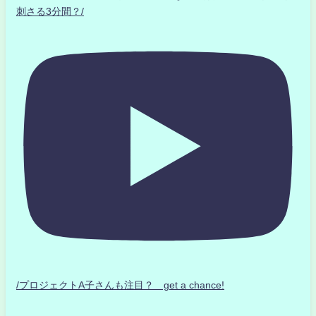
刺さる3分間？/
/プロジェクトA子さんも注目？ get a chance!