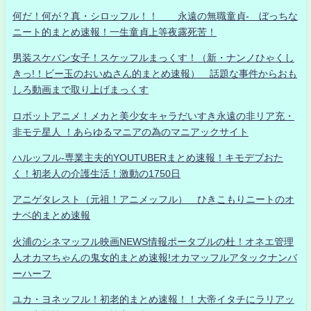
何だ！何が？真・シロッフル！！ 永遠の無職童貞- ぼっちな
ニート的まとめ速報！一生童貞上等夜露死苦！
男装スケバン女子！スケッフルまっくす！（新・ナンノひゃくし
きっ!！ビー玉のおいぬさん的まとめ速報） 話題な事件からおも
しろ動画まで取り上げまっくす
ロボットアニメ！メカと美少女キャラだいすき永遠の非リア充・
非モテ星人 ！あらゆるマニアの為のマニアックサイト
ハルッフル-専業主夫的YOUTUBERまとめ速報！キモデブおた
く！初老人の介護生活！激動の1750日
アニゲタレスト（元祖！アニメッフル） ひきこもりニートのオ
ナベ的まとめ速報
火浦のシネマッフル映画NEWS情報ポータブルの杜！オネエ管理
人オカマちゃんの鬼女的まとめ速報!オカマッフルアタックナンバ
ーハーフ
ユカ・ヨネッフル！初老的まとめ速報！！大帝イタチにラリアッ