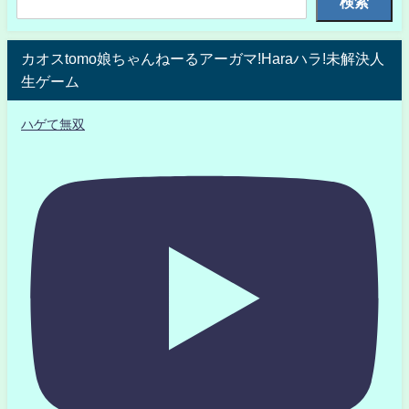
検索
カオスtomo娘ちゃんねーるアーガマ!Haraハラ!未解決人
生ゲーム
ハゲて無双