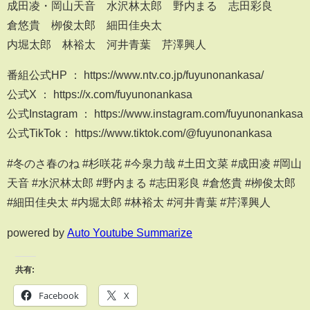
成田凌・岡山天音 水沢林太郎 野内まる 志田彩良
倉悠貴 栁俊太郎 細田佳央太
内堀太郎 林裕太 河井青葉 芹澤興人
番組公式HP ： https://www.ntv.co.jp/fuyunonankasa/
公式X ： https://x.com/fuyunonankasa
公式Instagram ： https://www.instagram.com/fuyunonankasa
公式TikTok： https://www.tiktok.com/@fuyunonankasa
#冬のさ春のね #杉咲花 #今泉力哉 #土田文菜 #成田凌 #岡山
天音 #水沢林太郎 #野内まる #志田彩良 #倉悠貴 #栁俊太郎
#細田佳央太 #内堀太郎 #林裕太 #河井青葉 #芹澤興人
powered by
Auto Youtube Summarize
共有:
Facebook
X