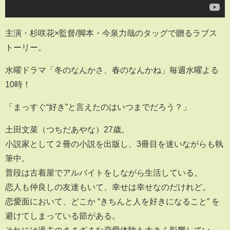
主演・杉咲花×監督/脚本・今泉力哉のタッグで贈るラブス
トーリー。
水曜ドラマ「冬のなんかさ、春のなんかね」毎週水曜よる
10時！
「まっすぐ“好き”と言えたのはいつまでだろう？」
土田文菜（つちだあやな）27歳。
小説家として２冊の小説を出版し、3冊目を迷いながらも執
筆中。
普段は古着屋でアルバイトをしながら生活している。
恋人も仲良しの友達もいて、幸せは幸せなのだけれど。
恋愛面において、どこか “きちんと人を好きになること” を
避けてしまっている節がある。