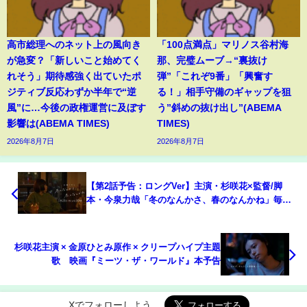
高市総理へのネット上の風向き
「100点満点」マリノス谷村海
が急変？「新しいこと始めてく
那、完璧ムーブ→“裏抜け
れそう」期待感強く出ていたポ
弾”「これぞ9番」「興奮す
ジティブ反応わずか半年で“逆
る！」相手守備のギャップを狙
風”に…今後の政権運営に及ぼす
う”斜めの抜け出し”(ABEMA
影響は(ABEMA TIMES)
TIMES)
2026年8月7日
2026年8月7日
【第2話予告：ロングVer】主演・杉咲花×監督/脚
本・今泉力哉「冬のなんかさ、春のなんかね」毎週
水曜よる10時【日テレ系 水曜ドラマ】
杉咲花主演 × 金原ひとみ原作 × クリープハイプ主題
歌 映画『ミーツ・ザ・ワールド』本予告
Xでフォローしよう