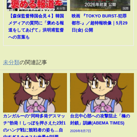
未分類
国際
【森保監督帰国会見４】韓国
映画 『TOKYO BURST-犯罪
メディアの質問に「褒める報
都市-』／超特報映像｜5月29
道をしてあげて」洪明甫監督
日(金) 公開
への言葉も
未分類
の関連記事
カンガルーの“同時多発デスマッ
台北中心部への攻撃阻止「橋の
チ”勃発！しっぽを押さえた2対1
封鎖」訓練(ABEMA TIMES)
のハンデ戦に観戦者の姿も…自
2026年8月7日