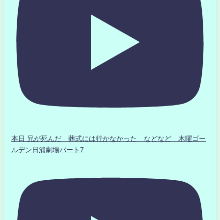
本日 兄が死んだ 葬式には行かなかった などなど 木曜ゴー
ルデン日浦劇場パート7