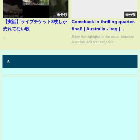
未分類
未分類
【実話】ライブチケット8枚しか
Comeback in thrilling quarter-
売れてない歌
final! | Australia - Iraq |
Highlights | AFC U20 Asian
...
Enjoy the highlights of the match between
Australia U20 and Iraq U20 f...
Cup™ 2025
s