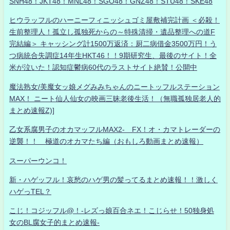
SNH48！JKT48！MNL48！SGO48！GNZ48！STU48！SKE48
ヒウラッフルのハーニーフィニッシュゴミ屋敷補完計画 ＜必殺！
生前整理人！孤立し孤独死からの～特殊清掃・遺品整理への道F
完結編＞ キャッシング計1500万返済：厨二病借金3500万円！う
つ病統合失調症14年生HKT46！！9期研究生、最後のサイト！全
米が泣いた！認知症鬱病60代のラストサイト絶賛！公開中
魔法熟女/美魔女ッ娘メグみみちゃんのニートッフルステーション
MAX！ ニート仙人仙女の映画三昧老後生活！（無職孤独居老人的
まとめ速報Z)]
乙女系腐男子のオカマッフルMAX2- FX！オ・カマトレーダーの
逆襲！！ 極道のオカマたち編（おもしろ動画まとめ速報）
スーパーウンコ！
新・ハゲッフル！哀愁のハゲ男の髪ってるまとめ速報！！激しく
ハゲっTEL？
こじ！コジッフル@！-レズっ娘百合ネエ！こじらせ！50独身処
女のBL腐女子的まとめ速報-