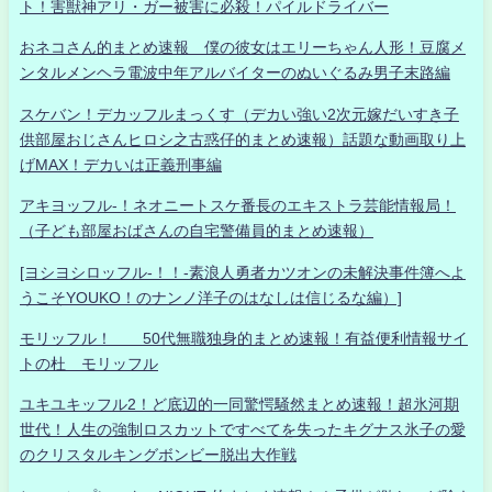
ト！害獣神アリ・ガー被害に必殺！パイルドライバー
おネコさん的まとめ速報 僕の彼女はエリーちゃん人形！豆腐メ
ンタルメンヘラ電波中年アルバイターのぬいぐるみ男子末路編
スケバン！デカッフルまっくす（デカい強い2次元嫁だいすき子
供部屋おじさんヒロシ之古惑仔的まとめ速報）話題な動画取り上
げMAX！デカいは正義刑事編
アキヨッフル-！ネオニートスケ番長のエキストラ芸能情報局！
（子ども部屋おばさんの自宅警備員的まとめ速報）
[ヨシヨシロッフル-！！-素浪人勇者カツオンの未解決事件簿へよ
うこそYOUKO！のナンノ洋子のはなしは信じるな編）]
モリッフル！ 50代無職独身的まとめ速報！有益便利情報サイ
トの杜 モリッフル
ユキユキッフル2！ど底辺的一同驚愕騒然まとめ速報！超氷河期
世代！人生の強制ロスカットですべてを失ったキグナス氷子の愛
のクリスタルキングボンビー脱出大作戦