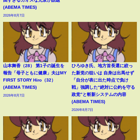
由すぎるカオスな光景が話題
(ABEMA TIMES)
2026年8月7日
山本舞香（28） 第1子の誕生を
ひろゆき氏、地方首長選に絞っ
報告「母子ともに健康」夫はMY
た新党の狙いは 自身は出馬せず
FIRST STORY Hiro（32）
「自分が表に出た時点で負け
(ABEMA TIMES)
戦」強調した“絶対に公約を守る
政党”と斬新システムの内容
2026年8月7日
(ABEMA TIMES)
2026年8月7日