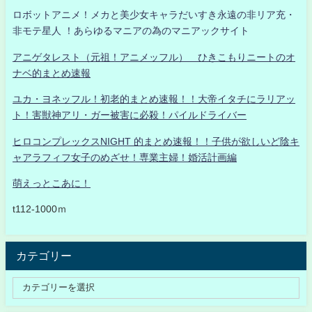
ロボットアニメ！メカと美少女キャラだいすき永遠の非リア充・
非モテ星人 ！あらゆるマニアの為のマニアックサイト
アニゲタレスト（元祖！アニメッフル） ひきこもりニートのオ
ナベ的まとめ速報
ユカ・ヨネッフル！初老的まとめ速報！！大帝イタチにラリアッ
ト！害獣神アリ・ガー被害に必殺！パイルドライバー
ヒロコンプレックスNIGHT 的まとめ速報！！子供が欲しいど陰キ
ャアラフィフ女子のめざせ！専業主婦！婚活計画編
萌えっとこあに！
t112-1000ｍ
カテゴリー