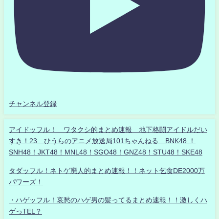
チャンネル登録
アイドッフル！ ワタクシ的まとめ速報 地下格闘アイドルだい
すき！23 ひうらのアニメ放送局101ちゃんねる BNK48 ！
SNH48！JKT48！MNL48！SGO48！GNZ48！STU48！SKE48
タダッフル！ネトゲ廃人的まとめ速報！！ネット乞食DE2000万
パワーズ！
・ハゲッフル！哀愁のハゲ男の髪ってるまとめ速報！！激しくハ
ゲっTEL？