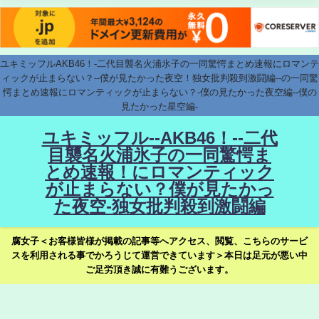
ユキミッフルAKB46！-二代目襲名火浦氷子の一同驚愕まとめ速報にロマンテ
ィックが止まらない？--僕が見たかった夜空！独女批判殺到激闘編--の一同驚
愕まとめ速報にロマンティックが止まらない？-僕の見たかった夜空編--僕の
見たかった星空編-
ユキミッフル--AKB46！--二代
目襲名火浦氷子の一同驚愕ま
とめ速報！にロマンティック
が止まらない？僕が見たかっ
た夜空-独女批判殺到激闘編
腐女子＜お客様皆様が掲載の記事等へアクセス、閲覧、こちらのサービ
スを利用される事でかろうじて運営できています＞本日は足元が悪い中
ご足労頂き誠に有難うございます。