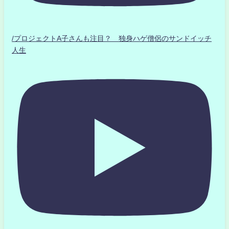
/プロジェクトA子さんも注目？ 独身ハゲ僧侶のサンドイッチ
人生