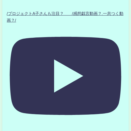
/プロジェクトA子さんも注目？ /感想戯言動画？.一息つく動
画？/