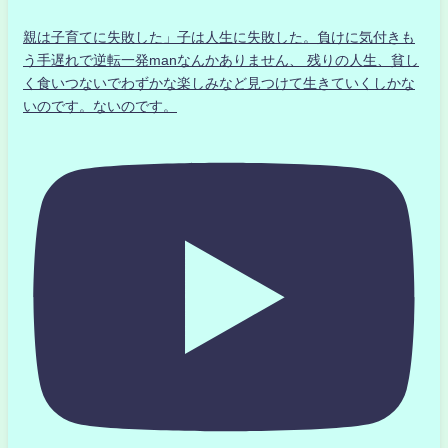
親は子育てに失敗した」子は人生に失敗した。負けに気付きも
う手遅れで逆転一発manなんかありません、 残りの人生、貧し
く食いつないでわずかな楽しみなど見つけて生きていくしかな
いのです。ないのです。