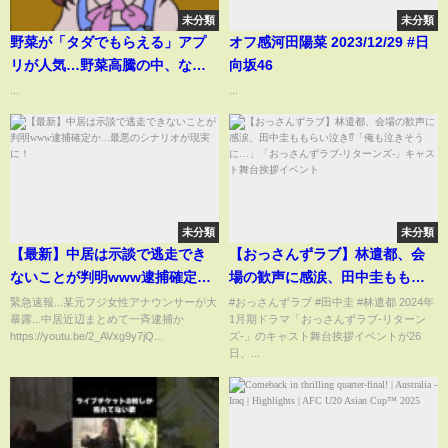
未分類
未分類
野菜が「タダでもらえる」アプ
オフ感河田陽菜 2023/12/29 #日
リが人気…野菜高騰の中、な
向坂46
ぜ“タダ”で?【THE TIME,】
...
...
未分類
未分類
【最新】中居は示談で逃走でき
【おっさんずラブ】林遣都、会
ないことが判明www逮捕確定
場の歓声に感涙、田中圭ももら
か...最悪のシナリオが現実に！
い泣き⁉︎「俺も泣きそうに…」
緊急速報...某元フジ女性アナウンサーが大
#おっさんずラブ #田中圭 #林遣都 2024年
暴露...中居近辺まとめて一斉逮捕か
1月期ドラマ「おっさんずラブ-リターン
「おっさんずラブ-リターンズ-」
https://youtu.be/2_AVxg9y7jQ...
ズ-」のキャスト舞台挨拶イベントが26
キャスト舞台挨拶イベント
日、...