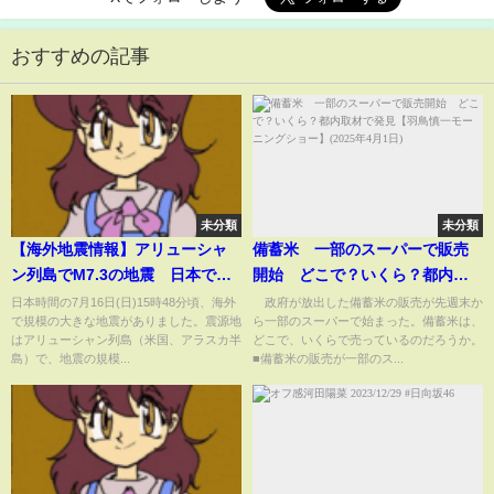
おすすめの記事
未分類
未分類
【海外地震情報】アリューシャ
備蓄米 一部のスーパーで販売
ン列島でM7.3の地震 日本では
開始 どこで？いくら？都内取
津波被害の心配なし／M7.3
材で発見【羽鳥慎一モーニング
日本時間の7月16日(日)15時48分頃、海外
政府が放出した備蓄米の販売が先週末か
で規模の大きな地震がありました。震源地
ら一部のスーパーで始まった。備蓄米は、
Earthquake Hits Aleutian
ショー】(2025年4月1日)
はアリューシャン列島（米国、アラスカ半
どこで、いくらで売っているのだろうか。
Islands
島）で、地震の規模...
■備蓄米の販売が一部のス...