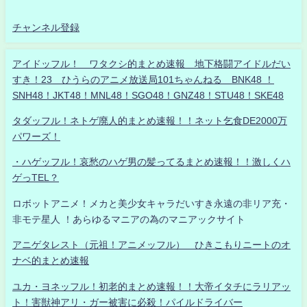
チャンネル登録
アイドッフル！ ワタクシ的まとめ速報 地下格闘アイドルだい
すき！23 ひうらのアニメ放送局101ちゃんねる BNK48 ！
SNH48！JKT48！MNL48！SGO48！GNZ48！STU48！SKE48
タダッフル！ネトゲ廃人的まとめ速報！！ネット乞食DE2000万
パワーズ！
・ハゲッフル！哀愁のハゲ男の髪ってるまとめ速報！！激しくハ
ゲっTEL？
ロボットアニメ！メカと美少女キャラだいすき永遠の非リア充・
非モテ星人 ！あらゆるマニアの為のマニアックサイト
アニゲタレスト（元祖！アニメッフル） ひきこもりニートのオ
ナベ的まとめ速報
ユカ・ヨネッフル！初老的まとめ速報！！大帝イタチにラリアッ
ト！害獣神アリ・ガー被害に必殺！パイルドライバー