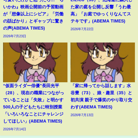
いかわ』映画公開前の予習動画
た家の庭を公開し反響「うわ最
が「想像以上にシビア」「労働
高」「お庭でゆっくりなんてス
の話ばかり」とギャップに驚き
テキです」(ABEMA TIMES)
の声(ABEMA TIMES)
2026年7月22日
2026年7月23日
“仮面ライダー俳優”長田光平
「家に帰ってから話します」水
（28）、現在の職業につながっ
谷豊（73）、娘・趣里（35）と
ていることは「失敗」と明かす
初共演 親子で爆笑のやり取り交
500人の子どもたちに特別授業
わす(ABEMA TIMES)
「いろいろなことにチャレンジ
2026年7月13日
してほしい」(ABEMA TIMES)
2026年7月14日