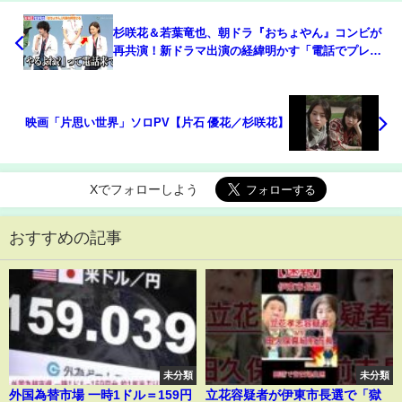
杉咲花＆若葉竜也、朝ドラ『おちょやん』コンビが
再共演！新ドラマ出演の経緯明かす「電話でプレッ
シャーかけられて（笑）」 月10ドラマ『アンメッ
ト ある脳外科医の日記』制作発表会見
映画「片思い世界」ソロPV【片石 優花／杉咲花】
Xでフォローしよう
おすすめの記事
未分類
未分類
外国為替市場 一時1ドル＝159円
立花容疑者が伊東市長選で「獄