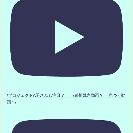
/プロジェクトA子さんも注目？ /感想戯言動画？.一息つく動
画？/