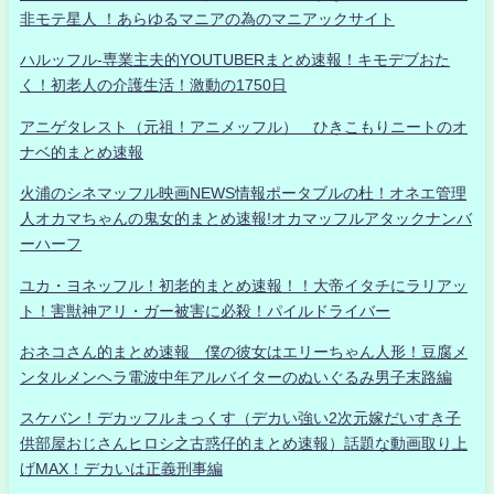
非モテ星人 ！あらゆるマニアの為のマニアックサイト
ハルッフル-専業主夫的YOUTUBERまとめ速報！キモデブおた
く！初老人の介護生活！激動の1750日
アニゲタレスト（元祖！アニメッフル） ひきこもりニートのオ
ナベ的まとめ速報
火浦のシネマッフル映画NEWS情報ポータブルの杜！オネエ管理
人オカマちゃんの鬼女的まとめ速報!オカマッフルアタックナンバ
ーハーフ
ユカ・ヨネッフル！初老的まとめ速報！！大帝イタチにラリアッ
ト！害獣神アリ・ガー被害に必殺！パイルドライバー
おネコさん的まとめ速報 僕の彼女はエリーちゃん人形！豆腐メ
ンタルメンヘラ電波中年アルバイターのぬいぐるみ男子末路編
スケバン！デカッフルまっくす（デカい強い2次元嫁だいすき子
供部屋おじさんヒロシ之古惑仔的まとめ速報）話題な動画取り上
げMAX！デカいは正義刑事編