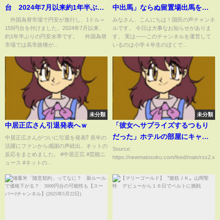
台 2024年7月以来約1年半ぶり
中出馬」ならぬ留置場出馬を検
の円安水準(2026年1月13日)
討 支援者からの要請が前提
外国為替市場で円安が進行し、1ドル＝
みなさん、こんにちは！国民の声チャンネ
159円台を付けました。2024年7月以来、
ルです。 今日は大事なお知らせがありま
約1年半ぶりの円安水準です。 外国為替
す。 実は――このチャンネルを運営して
市場では高市政権が...
いるのは小学４年生のぼくで...
未分類
未分類
中居正広さん引退発表へｗ
「彼女へサプライズするつもり
だった」ホテルの部屋にキャン
中居正広さんがついに引退を発表⁉️ 長年の
活躍にファンから感謝の声続出。ネットの
ドル並べ火事に
Source:
反応をまとめました。 #中居正広 #芸能ニ
https://newmatosoku.com/feed/main/rss2.xml.
ュース #ネットの...