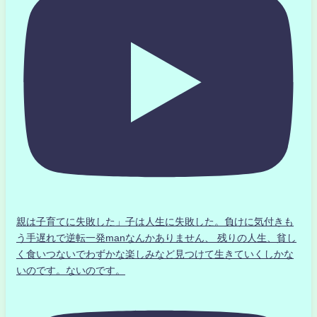
親は子育てに失敗した」子は人生に失敗した。負けに気付きも
う手遅れで逆転一発manなんかありません、 残りの人生、貧し
く食いつないでわずかな楽しみなど見つけて生きていくしかな
いのです。ないのです。