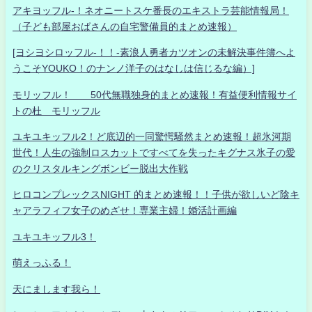
アキヨッフル-！ネオニートスケ番長のエキストラ芸能情報局！
（子ども部屋おばさんの自宅警備員的まとめ速報）
[ヨシヨシロッフル-！！-素浪人勇者カツオンの未解決事件簿へよ
うこそYOUKO！のナンノ洋子のはなしは信じるな編）]
モリッフル！ 50代無職独身的まとめ速報！有益便利情報サイ
トの杜 モリッフル
ユキユキッフル2！ど底辺的一同驚愕騒然まとめ速報！超氷河期
世代！人生の強制ロスカットですべてを失ったキグナス氷子の愛
のクリスタルキングボンビー脱出大作戦
ヒロコンプレックスNIGHT 的まとめ速報！！子供が欲しいど陰キ
ャアラフィフ女子のめざせ！専業主婦！婚活計画編
ユキユキッフル3！
萌えっふる！
天にまします我ら！