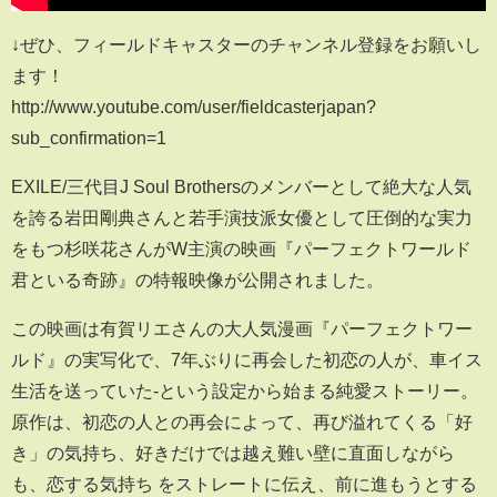
↓ぜひ、フィールドキャスターのチャンネル登録をお願いし
ます！
http://www.youtube.com/user/fieldcasterjapan?
sub_confirmation=1
EXILE/三代目J Soul Brothersのメンバーとして絶大な人気
を誇る岩田剛典さんと若手演技派女優として圧倒的な実力
をもつ杉咲花さんがW主演の映画『パーフェクトワールド
君といる奇跡』の特報映像が公開されました。
この映画は有賀リエさんの大人気漫画『パーフェクトワー
ルド』の実写化で、7年ぶりに再会した初恋の人が、車イス
生活を送っていた-という設定から始まる純愛ストーリー。
原作は、初恋の人との再会によって、再び溢れてくる「好
き」の気持ち、好きだけでは越え難い壁に直面しながら
も、恋する気持ち をストレートに伝え、前に進もうとする