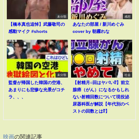
未分類
感想
【橋本真也追悼】武藤敬司の
あなたの部屋 / 新川めぐみ
感動マイク #shorts
cover by 朝霧れな
未分類
社会
監督が帰国した韓国の空港、
【射精月○回はヤバい⁉︎】前立
あまりにも悲惨な光景がコチ
腺癌（がん）になるかもしれ
ラ、、、
ない射精回数について現役泌
尿器科医が解説【年代別のベ
ストの回数とは⁉︎】
映画
の関連記事