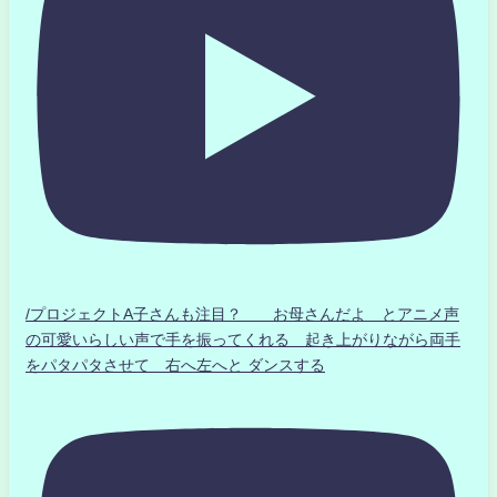
/プロジェクトA子さんも注目？ お母さんだよ とアニメ声
の可愛いらしい声で手を振ってくれる 起き上がりながら両手
をパタパタさせて 右へ左へと ダンスする