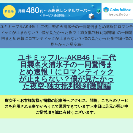
ユキミッフルAKB46！-二代目襲名火浦氷子の一同驚愕まとめ速報にロマンテ
ィックが止まらない？--僕が見たかった夜空！独女批判殺到激闘編--の一同驚
愕まとめ速報にロマンティックが止まらない？-僕の見たかった夜空編--僕の
見たかった星空編-
ユキミッフル--AKB46！--二代
目襲名火浦氷子の一同驚愕ま
とめ速報！にロマンティック
が止まらない？僕が見たかっ
た夜空-独女批判殺到激闘編
腐女子＜お客様皆様が掲載の記事等へアクセス、閲覧、こちらのサービ
スを利用される事でかろうじて運営できています＞本日は足元が悪い中
ご足労頂き誠に有難うございます。