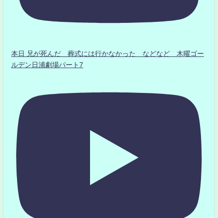
本日 兄が死んだ 葬式には行かなかった などなど 木曜ゴー
ルデン日浦劇場パート7