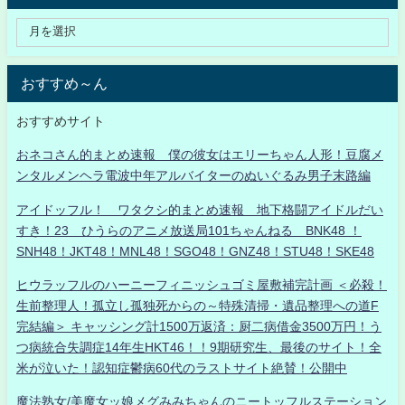
おすすめ～ん
おすすめサイト
おネコさん的まとめ速報 僕の彼女はエリーちゃん人形！豆腐メ
ンタルメンヘラ電波中年アルバイターのぬいぐるみ男子末路編
アイドッフル！ ワタクシ的まとめ速報 地下格闘アイドルだい
すき！23 ひうらのアニメ放送局101ちゃんねる BNK48 ！
SNH48！JKT48！MNL48！SGO48！GNZ48！STU48！SKE48
ヒウラッフルのハーニーフィニッシュゴミ屋敷補完計画 ＜必殺！
生前整理人！孤立し孤独死からの～特殊清掃・遺品整理への道F
完結編＞ キャッシング計1500万返済：厨二病借金3500万円！う
つ病統合失調症14年生HKT46！！9期研究生、最後のサイト！全
米が泣いた！認知症鬱病60代のラストサイト絶賛！公開中
魔法熟女/美魔女ッ娘メグみみちゃんのニートッフルステーション