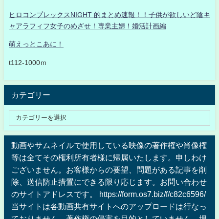
ヒロコンプレックスNIGHT 的まとめ速報！！子供が欲しいど陰キ
ャアラフィフ女子のめざせ！専業主婦！婚活計画編
萌えっとこあに！
t112-1000ｍ
カテゴリー
動画やサムネイルで使用している映像の著作権や肖像権
等は全てその権利所有者様に帰属いたします。申しわけ
ございません。お客様からの要望、問題がある記事を削
除、送信防止措置にできる限り応じます。お問い合わせ
のサイトアドレスです。 https://form.os7.biz/f/c82c6596/
当サイトは各動画共有サイトへのアップロードは行なっ
ておりません、著作権の侵害を目的としていません、埋