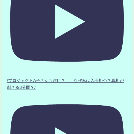
/プロジェクトA子さんも注目？ なぜ私は入会拒否？真相が
刺さる3分間？/