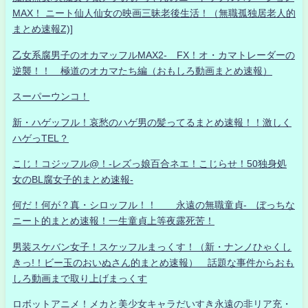
MAX！ ニート仙人仙女の映画三昧老後生活！（無職孤独居老人的
まとめ速報Z)]
乙女系腐男子のオカマッフルMAX2- FX！オ・カマトレーダーの
逆襲！！ 極道のオカマたち編（おもしろ動画まとめ速報）
スーパーウンコ！
新・ハゲッフル！哀愁のハゲ男の髪ってるまとめ速報！！激しく
ハゲっTEL？
こじ！コジッフル@！-レズっ娘百合ネエ！こじらせ！50独身処
女のBL腐女子的まとめ速報-
何だ！何が？真・シロッフル！！ 永遠の無職童貞- ぼっちな
ニート的まとめ速報！一生童貞上等夜露死苦！
男装スケバン女子！スケッフルまっくす！（新・ナンノひゃくし
きっ!！ビー玉のおいぬさん的まとめ速報） 話題な事件からおも
しろ動画まで取り上げまっくす
ロボットアニメ！メカと美少女キャラだいすき永遠の非リア充・