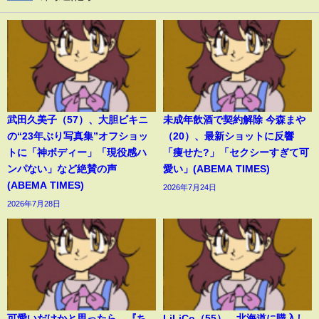
武田久美子（57）、大胆ビキニ
未成年飲酒で契約解除 今森まや
の“23年ぶり写真集”オフショッ
（20）、最新ショットに反響
トに「神ボディー」「現役感ハ
「痩せた?」「セクシーすぎて可
ンパない」など絶賛の声
愛い」(ABEMA TIMES)
(ABEMA TIMES)
2026年7月24日
2026年7月28日
可愛いだけかと思ったら…『ち
LiLiCo（55）、北海道に購入し