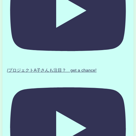
/プロジェクトA子さんも注目？ get a chance!