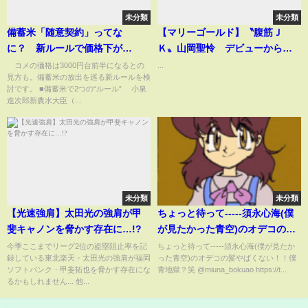
未分類
未分類
備蓄米「随意契約」ってな
【マリーゴールド】〝腹筋Ｊ
に？ 新ルールで価格下が
Ｋ〟山岡聖怜 デビューから１
る？ 3000円台の可能性も【ス
６日でベルトに挑戦
コメの価格は3000円台前半になるとの
...
見方も。備蓄米の放出を巡る新ルールを検
ーパーJチャンネル】(2025年5月
討です。 ■備蓄米で2つの“ルール” 小泉
22日)
進次郎新農水大臣（...
未分類
未分類
【光速強肩】太田光の強肩が甲
ちょっと待って-----須永心海(僕
斐キャノンを脅かす存在に…!?
が見たかった青空)のオデコの髪
やばくない！！僕青地獄？笑
今季ここまでリーグ2位の盗塁阻止率を記
ちょっと待って-----須永心海(僕が見たか
録している東北楽天・太田光の強肩が福岡
った青空)のオデコの髪やばくない！！僕
ソフトバンク・甲斐拓也を脅かす存在にな
青地獄？笑 @miuna_bokuao https://t...
るかもしれません... 他...