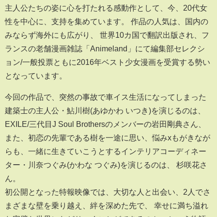
主人公たちの姿に心を打たれる感動作として、今、20代女
性を中心に、支持を集めています。 作品の人気は、国内の
みならず海外にも広がり、 世界10カ国で翻訳出版され、フ
ランスの老舗漫画雑誌「Animeland」にて編集部セレクシ
ョン/一般投票ともに2016年ベスト少女漫画を受賞する勢い
となっています。
今回の作品で、突然の事故で車イス生活になってしまった
建築士の主人公・鮎川樹(あゆかわ いつき)を演じるのは、
EXILE/三代目J Soul Brothersのメンバーの岩田剛典さん、
また、初恋の先輩である樹を一途に思い、悩みxもがきなが
らも、一緒に生きていこうとするインテリアコーディネー
ター・川奈つぐみ(かわな つぐみ)を演じるのは、 杉咲花さ
ん。
初公開となった特報映像では、大切な人と出会い、2人でさ
まざまな壁を乗り越え、絆を深めた先で、 幸せに満ち溢れ