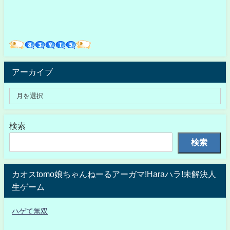
アーカイブ
検索
検索
カオスtomo娘ちゃんねーるアーガマ!Haraハラ!未解決人
生ゲーム
ハゲて無双