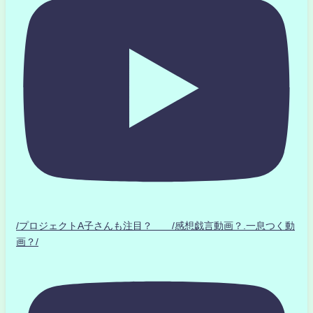
/プロジェクトA子さんも注目？ /感想戯言動画？.一息つく動
画？/