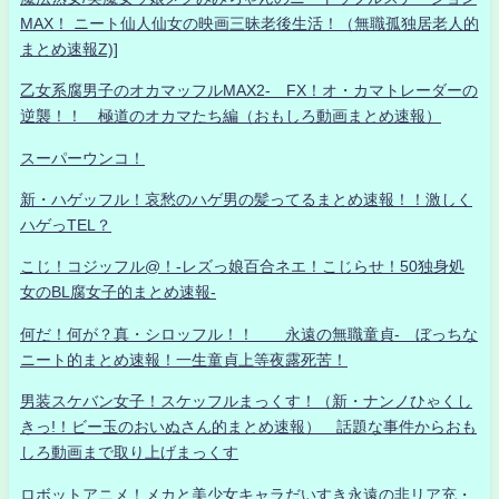
MAX！ ニート仙人仙女の映画三昧老後生活！（無職孤独居老人的
まとめ速報Z)]
乙女系腐男子のオカマッフルMAX2- FX！オ・カマトレーダーの
逆襲！！ 極道のオカマたち編（おもしろ動画まとめ速報）
スーパーウンコ！
新・ハゲッフル！哀愁のハゲ男の髪ってるまとめ速報！！激しく
ハゲっTEL？
こじ！コジッフル@！-レズっ娘百合ネエ！こじらせ！50独身処
女のBL腐女子的まとめ速報-
何だ！何が？真・シロッフル！！ 永遠の無職童貞- ぼっちな
ニート的まとめ速報！一生童貞上等夜露死苦！
男装スケバン女子！スケッフルまっくす！（新・ナンノひゃくし
きっ!！ビー玉のおいぬさん的まとめ速報） 話題な事件からおも
しろ動画まで取り上げまっくす
ロボットアニメ！メカと美少女キャラだいすき永遠の非リア充・