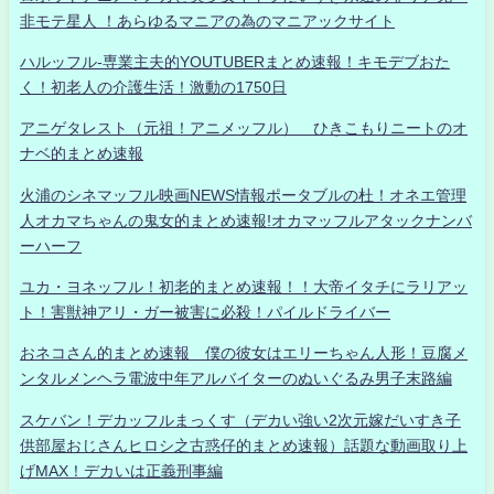
非モテ星人 ！あらゆるマニアの為のマニアックサイト
ハルッフル-専業主夫的YOUTUBERまとめ速報！キモデブおた
く！初老人の介護生活！激動の1750日
アニゲタレスト（元祖！アニメッフル） ひきこもりニートのオ
ナベ的まとめ速報
火浦のシネマッフル映画NEWS情報ポータブルの杜！オネエ管理
人オカマちゃんの鬼女的まとめ速報!オカマッフルアタックナンバ
ーハーフ
ユカ・ヨネッフル！初老的まとめ速報！！大帝イタチにラリアッ
ト！害獣神アリ・ガー被害に必殺！パイルドライバー
おネコさん的まとめ速報 僕の彼女はエリーちゃん人形！豆腐メ
ンタルメンヘラ電波中年アルバイターのぬいぐるみ男子末路編
スケバン！デカッフルまっくす（デカい強い2次元嫁だいすき子
供部屋おじさんヒロシ之古惑仔的まとめ速報）話題な動画取り上
げMAX！デカいは正義刑事編