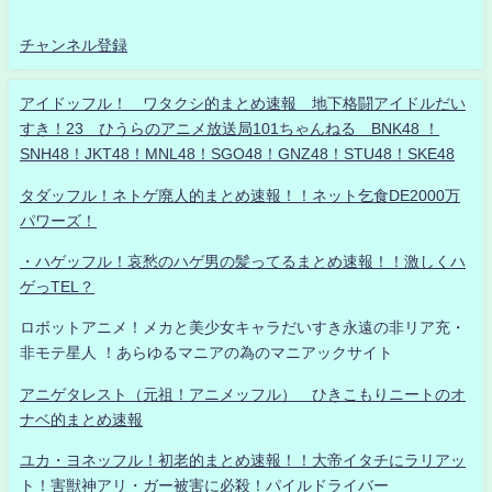
チャンネル登録
アイドッフル！ ワタクシ的まとめ速報 地下格闘アイドルだい
すき！23 ひうらのアニメ放送局101ちゃんねる BNK48 ！
SNH48！JKT48！MNL48！SGO48！GNZ48！STU48！SKE48
タダッフル！ネトゲ廃人的まとめ速報！！ネット乞食DE2000万
パワーズ！
・ハゲッフル！哀愁のハゲ男の髪ってるまとめ速報！！激しくハ
ゲっTEL？
ロボットアニメ！メカと美少女キャラだいすき永遠の非リア充・
非モテ星人 ！あらゆるマニアの為のマニアックサイト
アニゲタレスト（元祖！アニメッフル） ひきこもりニートのオ
ナベ的まとめ速報
ユカ・ヨネッフル！初老的まとめ速報！！大帝イタチにラリアッ
ト！害獣神アリ・ガー被害に必殺！パイルドライバー