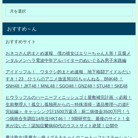
おすすめ～ん
おすすめサイト
おネコさん的まとめ速報 僕の彼女はエリーちゃん人形！豆腐メ
ンタルメンヘラ電波中年アルバイターのぬいぐるみ男子末路編
アイドッフル！ ワタクシ的まとめ速報 地下格闘アイドルだい
すき！23 ひうらのアニメ放送局101ちゃんねる BNK48 ！
SNH48！JKT48！MNL48！SGO48！GNZ48！STU48！SKE48
ヒウラッフルのハーニーフィニッシュゴミ屋敷補完計画 ＜必殺！
生前整理人！孤立し孤独死からの～特殊清掃・遺品整理への道F
完結編＞ キャッシング計1500万返済：厨二病借金3500万円！う
つ病統合失調症14年生HKT46！！9期研究生、最後のサイト！全
米が泣いた！認知症鬱病60代のラストサイト絶賛！公開中
魔法熟女/美魔女ッ娘メグみみちゃんのニートッフルステーション