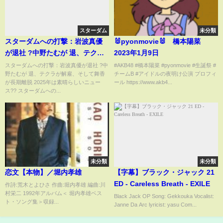
スターダム
未分類
スターダムへの打撃：岩波真優
🐰pyonmovie🐰 橋本陽菜
が退社 ?中野たむが 退、テクラ
2023年1月9日
が解雇、そして舞香が長期離脱
スターダムへの打撃：岩波真優が退社 ?中
#AKB48 #橋本陽菜 #pyonmovie #生誕祭 #
野たむが 退、テクラが解雇、そして舞香
チームB #アイドルの夜明け公演 プロフィ
2025年は素晴らしいニュース??
が長期離脱 2025年は素晴らしいニュー
ール https://www.akb4...
ス?? スターダムへの...
未分類
未分類
恋文【本物】／堀内孝雄
【字幕】ブラック・ジャック 21
ED - Careless Breath - EXILE
作詩:荒木とよひさ 作曲:堀内孝雄 編曲:川
村栄二 1992年アルバム＜ 堀内孝雄ベス
Black Jack OP Song: Gekkouka Vocalist:
ト・ソング集＞収録...
Janne Da Arc lyricist: yasu Com...