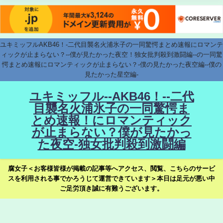
ユキミッフルAKB46！-二代目襲名火浦氷子の一同驚愕まとめ速報にロマンテ
ィックが止まらない？--僕が見たかった夜空！独女批判殺到激闘編--の一同驚
愕まとめ速報にロマンティックが止まらない？-僕の見たかった夜空編--僕の
見たかった星空編-
ユキミッフル--AKB46！--二代
目襲名火浦氷子の一同驚愕ま
とめ速報！にロマンティック
が止まらない？僕が見たかっ
た夜空-独女批判殺到激闘編
腐女子＜お客様皆様が掲載の記事等へアクセス、閲覧、こちらのサービ
スを利用される事でかろうじて運営できています＞本日は足元が悪い中
ご足労頂き誠に有難うございます。