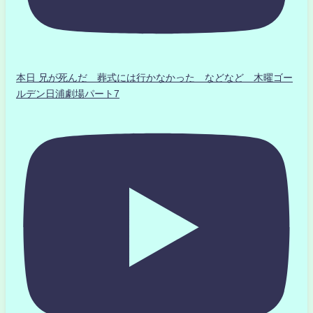
本日 兄が死んだ 葬式には行かなかった などなど 木曜ゴー
ルデン日浦劇場パート7