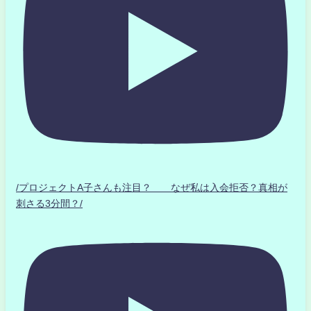
/プロジェクトA子さんも注目？ なぜ私は入会拒否？真相が
刺さる3分間？/