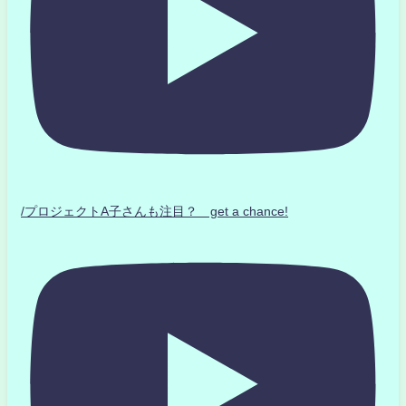
/プロジェクトA子さんも注目？ get a chance!