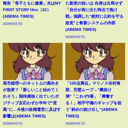
報告「母子ともに健康」夫はMY
た新党の狙いは 自身は出馬せず
FIRST STORY Hiro（32）
「自分が表に出た時点で負け
(ABEMA TIMES)
戦」強調した“絶対に公約を守る
政党”と斬新システムの内容
2026年8月7日
(ABEMA TIMES)
2026年8月7日
高市総理へのネット上の風向き
「100点満点」マリノス谷村海
が急変？「新しいこと始めてく
那、完璧ムーブ→“裏抜け
れそう」期待感強く出ていたポ
弾”「これぞ9番」「興奮す
ジティブ反応わずか半年で“逆
る！」相手守備のギャップを狙
風”に…今後の政権運営に及ぼす
う”斜めの抜け出し”(ABEMA
影響は(ABEMA TIMES)
TIMES)
2026年8月7日
2026年8月7日