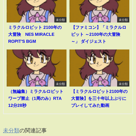
未分類
未分類
ミラクルロピット 2100年の
【ファミコン】「ミラクルロ
大冒険 NES MIRACLE
ピット ～2100年の大冒険
ROPIT'S BGM
～」 ダイジェスト
未分類
未分類
（無編集）ミラクルロピット
【ミラクルロピット2100年の
ワープ禁止（1周のみ）RTA
大冒険】を三十年以上ぶりに
12分28秒
プレイしてみた動画
未分類
の関連記事