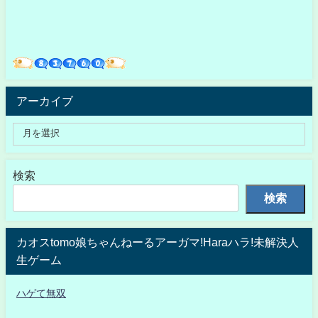
アーカイブ
検索
検索
カオスtomo娘ちゃんねーるアーガマ!Haraハラ!未解決人
生ゲーム
ハゲて無双