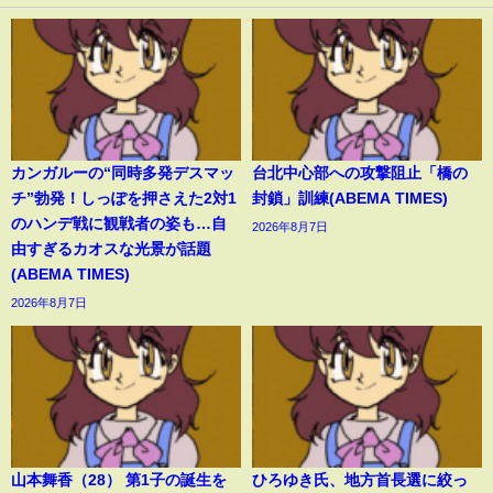
カンガルーの“同時多発デスマッ
台北中心部への攻撃阻止「橋の
チ”勃発！しっぽを押さえた2対1
封鎖」訓練(ABEMA TIMES)
のハンデ戦に観戦者の姿も…自
2026年8月7日
由すぎるカオスな光景が話題
(ABEMA TIMES)
2026年8月7日
山本舞香（28） 第1子の誕生を
ひろゆき氏、地方首長選に絞っ