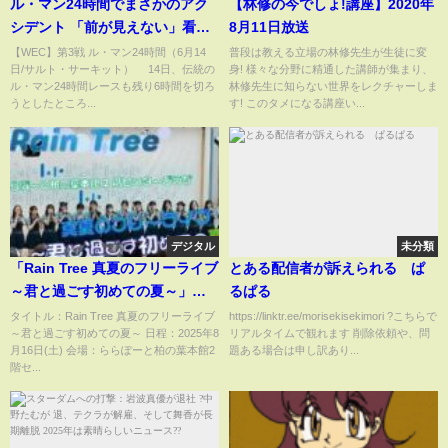
ル・マン24時間でまさかのアク
【林修の今でしょ!講座】2020年
シデント 「前が見えない」看板
8月11日放送
激突も“抱えながら”激走、衝撃
【WEC】第3戦 ル・マン24時間（6月14
普段は教える立場の林修先生が生徒に変
日/サルト・サーキット） 14日、伝統の
身! 様々な分野に精通した講師が集まり、
光景に中継騒然(ABEMA TIMES)
ル・マン24時間レースも残り6時間を切ろ
林修先生に知らない世界をレクチャーしま
うとしたところ...
す! このタメになる講座い...
デジタル
未分類
「Rain Tree 真夏のフリーライブ
とある配信者が訴えられる ぱ
～君と過ごす初めての夏～」ら
るぱる
らぽーと柏の葉本館2階センター
タイトル：Rain Tree 真夏のフリーライブ
https://linktr.ee/morisekisekimori ?こちらで
～君と過ごす初めての夏～ 日程：2025年8
リアルタイムで観れます 削除依頼や、問
プラザ
月16日(土) 会場：ららぽーと柏の葉本館2
題ある場合は申し訳あり...
階セ...