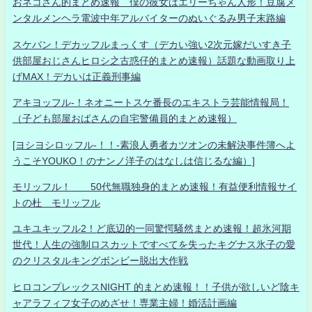
おネコさん的まとめ速報 僕の彼女はエリーちゃん人形！豆腐メ
ンタルメンヘラ電波中年アルバイターのぬいぐるみ男子末路編
スケバン！デカッフルまっくす（デカい強い2次元嫁だいすき子
供部屋おじさんヒロシ之古惑仔的まとめ速報）話題な動画取り上
げMAX！デカいは正義刑事編
アキヨッフル-！ネオニートスケ番長のエキストラ芸能情報局！
（子ども部屋おばさんの自宅警備員的まとめ速報）
[ヨシヨシロッフル-！！-素浪人勇者カツオンの未解決事件簿へよ
うこそYOUKO！のナンノ洋子のはなしは信じるな編）]
モリッフル！ 50代無職独身的まとめ速報！有益便利情報サイ
トの杜 モリッフル
ユキユキッフル2！ど底辺的一同驚愕騒然まとめ速報！超氷河期
世代！人生の強制ロスカットですべてを失ったキグナス氷子の愛
のクリスタルキングボンビー脱出大作戦
ヒロコンプレックスNIGHT 的まとめ速報！！子供が欲しいど陰キ
ャアラフィフ女子のめざせ！専業主婦！婚活計画編