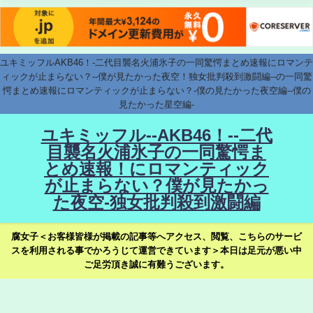
ユキミッフルAKB46！-二代目襲名火浦氷子の一同驚愕まとめ速報にロマンテ
ィックが止まらない？--僕が見たかった夜空！独女批判殺到激闘編--の一同驚
愕まとめ速報にロマンティックが止まらない？-僕の見たかった夜空編--僕の
見たかった星空編-
ユキミッフル--AKB46！--二代
目襲名火浦氷子の一同驚愕ま
とめ速報！にロマンティック
が止まらない？僕が見たかっ
た夜空-独女批判殺到激闘編
腐女子＜お客様皆様が掲載の記事等へアクセス、閲覧、こちらのサービ
スを利用される事でかろうじて運営できています＞本日は足元が悪い中
ご足労頂き誠に有難うございます。