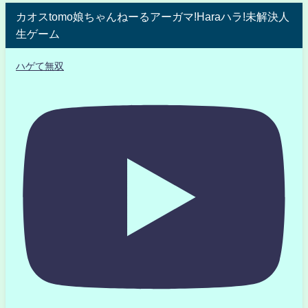
カオスtomo娘ちゃんねーるアーガマ!Haraハラ!未解決人
生ゲーム
ハゲて無双