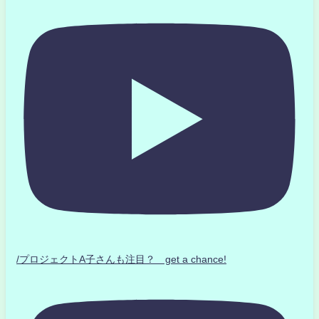
/プロジェクトA子さんも注目？ get a chance!