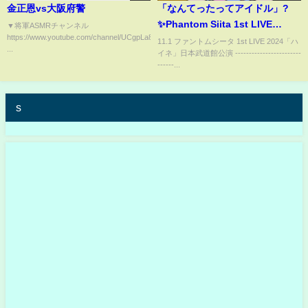
金正恩vs大阪府警
「なんてったってアイドル」?
✨Phantom Siita 1st LIVE
▼将軍ASMRチャンネル
https://www.youtube.com/channel/UCgpLa85WtH4hV8jcwLCcCWQ
“Haine” #ファントムシータ #ハ
11.1 ファントムシータ 1st LIVE 2024「ハ
...
イネ」日本武道館公演 ------------------------
イネ#phantomsiita
------...
s