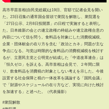
高市早苗首相(自民党総裁)は19日、官邸で記者会見を開い
た。23日召集の通常国会冒頭で衆院を解散し、衆院選を
「27日公示、2月8日投開票」の日程で実施すると表明し
た。日本維新の会との連立政権の枠組みや連立政権合意の
内容について信を問う。食料品を対象にした消費税減税、
企業・団体献金の在り方を含む「政治とカネ」問題が主な
争点になる。与党は時限的な食料品の消費税減税を検討す
るが、立憲民主党と公明党が結成した「中道改革連合」は
「恒久ゼロ」を訴える。高市首相は会見で、２年間に限
り、飲食料品を消費税の対象としない考えを示した。今後
設置する社会保障と税の一体改革を議論する「国民会議」
で「財源やスケジュールの在り方など、実現に向けた検討
を加速する」と述べた。（代表撮影）
#衆院解散