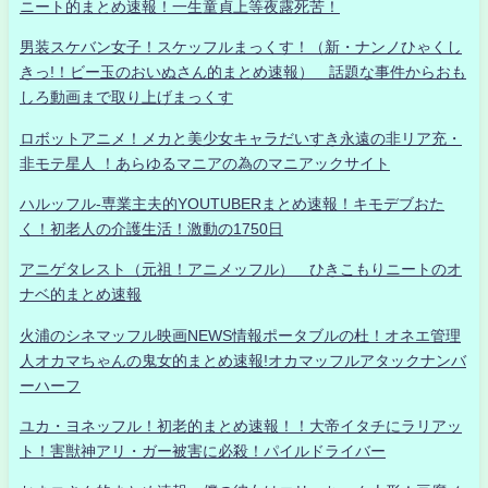
ニート的まとめ速報！一生童貞上等夜露死苦！
男装スケバン女子！スケッフルまっくす！（新・ナンノひゃくし
きっ!！ビー玉のおいぬさん的まとめ速報） 話題な事件からおも
しろ動画まで取り上げまっくす
ロボットアニメ！メカと美少女キャラだいすき永遠の非リア充・
非モテ星人 ！あらゆるマニアの為のマニアックサイト
ハルッフル-専業主夫的YOUTUBERまとめ速報！キモデブおた
く！初老人の介護生活！激動の1750日
アニゲタレスト（元祖！アニメッフル） ひきこもりニートのオ
ナベ的まとめ速報
火浦のシネマッフル映画NEWS情報ポータブルの杜！オネエ管理
人オカマちゃんの鬼女的まとめ速報!オカマッフルアタックナンバ
ーハーフ
ユカ・ヨネッフル！初老的まとめ速報！！大帝イタチにラリアッ
ト！害獣神アリ・ガー被害に必殺！パイルドライバー