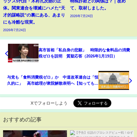
ックス5代目・木村孔次朗の正
特殊詐欺との関係は？｜改め
体。関東連合を壊滅にハメた“天
て、取材しました。
才的謀略説”の裏にある、あまり
2026年7月24日
にも冷酷な現実。
2026年7月24日
高市首相「私自身の悲願」 時限的な食料品の消費
税ゼロを説明 質疑応答（2026年1月19日）
与党も「食料消費税ゼロ」か 中道改革連合は「恒
久的に」 高市総理が衆院解散表明へ【知ってもっ
と】【グッド！モーニング】(2026年1月19日)
Xでフォローしよう
おすすめの記事