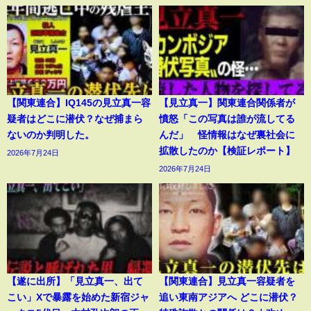
【関東連合】IQ145の見立真一容
【見立真一】関東連合関係者が
疑者はどこに潜伏？なぜ捕まら
憤怒「この写真は誰が流してる
ないのか判明した。
んだ」 怪情報はなぜ裏社会に
拡散したのか【検証レポート】
2026年7月24日
2026年7月24日
【遂に出所】「見立真一、出て
【関東連合】見立真一容疑者を
こい」Xで暴露を始めた新宿ジャ
追い東南アジアへ どこに潜伏？