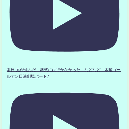
本日 兄が死んだ 葬式には行かなかった などなど 木曜ゴー
ルデン日浦劇場パート7