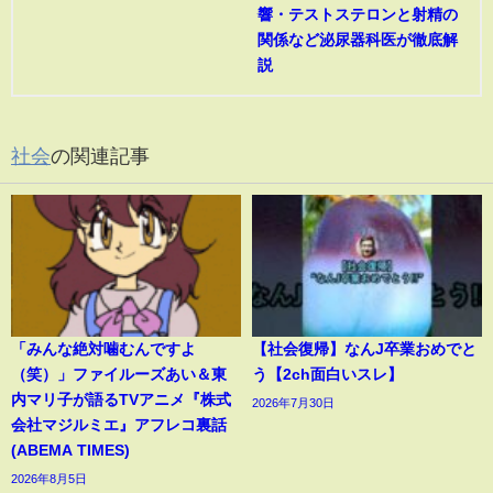
響・テストステロンと射精の
関係など泌尿器科医が徹底解
説
社会
の関連記事
「みんな絶対噛むんですよ
【社会復帰】なんJ卒業おめでと
（笑）」ファイルーズあい＆東
う【2ch面白いスレ】
内マリ子が語るTVアニメ『株式
2026年7月30日
会社マジルミエ』アフレコ裏話
(ABEMA TIMES)
2026年8月5日