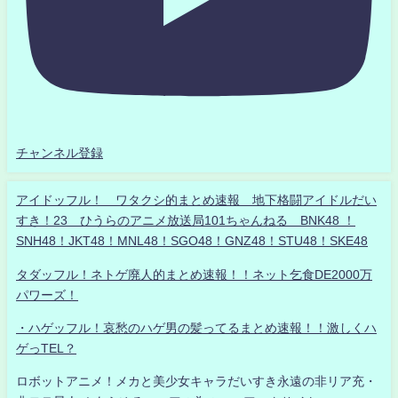
チャンネル登録
アイドッフル！ ワタクシ的まとめ速報 地下格闘アイドルだい
すき！23 ひうらのアニメ放送局101ちゃんねる BNK48 ！
SNH48！JKT48！MNL48！SGO48！GNZ48！STU48！SKE48
タダッフル！ネトゲ廃人的まとめ速報！！ネット乞食DE2000万
パワーズ！
・ハゲッフル！哀愁のハゲ男の髪ってるまとめ速報！！激しくハ
ゲっTEL？
ロボットアニメ！メカと美少女キャラだいすき永遠の非リア充・