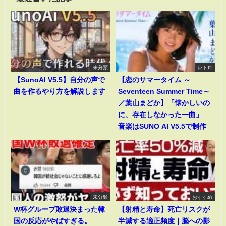
未分類
レトロ
【SunoAI V5.5】自分の声で
【恋のサマータイム ～
曲を作るやり方を解説します
Seventeen Summer Time～
／葉山まどか】「懐かしいの
に、存在しなかった一曲」
音楽はSUNO AI V5.5で制作
未分類
おすすめ
W杯グループ敗退決まった韓
【射精と寿命】死亡リスクが
国の反応がやばすぎる。
半減する適正頻度｜脳への影