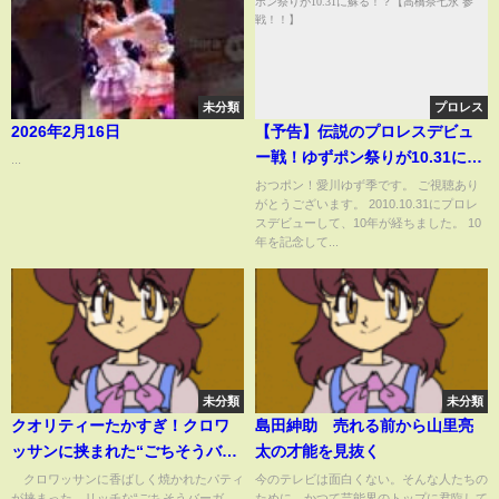
未分類
プロレス
2026年2月16日
【予告】伝説のプロレスデビュ
ー戦！ゆずポン祭りが10.31に蘇
...
る！？【高橋奈七永 参戦！！】
おつポン！愛川ゆず季です。 ご視聴あり
がとうございます。 2010.10.31にプロレ
スデビューして、10年が経ちました。 10
年を記念して...
未分類
未分類
クオリティーたかすぎ！クロワ
島田紳助 売れる前から山里亮
ッサンに挟まれた“ごちそうバー
太の才能を見抜く
ガー”→あまりの完成度に「凄い
クロワッサンに香ばしく焼かれたパティ
今のテレビは面白くない。そんな人たちの
が挟まった、リッチな“ごちそうバーガ
ために、かつて芸能界のトップに君臨して