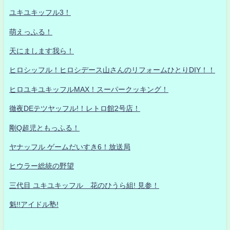
ユキユキッフル3！
萌えっふる！
天にまします我ら！
ヒロシッフル！ヒロシデース山さんのリフォームひとりDIY！！
ヒロユキユキッフルMAX！スーパークッキング！
徹夜DEテツヤッフル!！レトロ館2号店！
剛Q超児ともっふる！
ヤナッフル ゲームだいすき6！放送局
ヒウラー総統の野望
三代目 ユキユキッフル 花のひうら組! 見参！
魁!!アイドル塾!