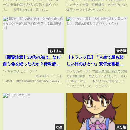
美味しそう」「食べられそう」
ー”の制作過程がSNSで話題を集めてい
いた天才司会者「島田紳助」の神がかった
と驚きの声(ABEMA TIMES)
る。 投稿したのは、数々の...
爆笑トークをお見せします。...
おすすめ
未分類
【閲覧注意】20代の弟は、なぜ
【トランプ氏】「人生で最も悲
自ら命を絶ったのか？特殊清掃
しい日のひとつ」安倍元首相し
現場のリアル【遺品整理士】
のびNNNにコメント
*▼今回のナビゲーター*
アメリカのトランプ前大統領は演説で安倍
—————————— 亀澤 範行 X（旧
元首相に触れ、故人をしのびました。さら
Twitter） https://twitter.com/KAMESAWA...
にNNNに対し、「私の人生で最も悲しい
日のひとつだった」とコメン...
映画
未分類