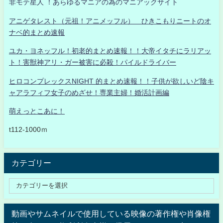
非モテ星人 ！あらゆるマニアの為のマニアックサイト
アニゲタレスト（元祖！アニメッフル） ひきこもりニートのオ
ナベ的まとめ速報
ユカ・ヨネッフル！初老的まとめ速報！！大帝イタチにラリアッ
ト！害獣神アリ・ガー被害に必殺！パイルドライバー
ヒロコンプレックスNIGHT 的まとめ速報！！子供が欲しいど陰キ
ャアラフィフ女子のめざせ！専業主婦！婚活計画編
萌えっとこあに！
t112-1000ｍ
カテゴリー
動画やサムネイルで使用している映像の著作権や肖像権