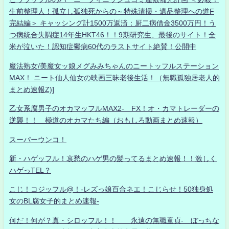
生前整理人！孤立し孤独死からの～特殊清掃・遺品整理への道F
完結編＞ キャッシング計1500万返済：厨二病借金3500万円！う
つ病統合失調症14年生HKT46！！9期研究生、最後のサイト！全
米が泣いた！認知症鬱病60代のラストサイト絶賛！公開中
魔法熟女/美魔女ッ娘メグみみちゃんのニートッフルステーション
MAX！ ニート仙人仙女の映画三昧老後生活！（無職孤独居老人的
まとめ速報Z)]
乙女系腐男子のオカマッフルMAX2- FX！オ・カマトレーダーの
逆襲！！ 極道のオカマたち編（おもしろ動画まとめ速報）
スーパーウンコ！
新・ハゲッフル！哀愁のハゲ男の髪ってるまとめ速報！！激しく
ハゲっTEL？
こじ！コジッフル@！-レズっ娘百合ネエ！こじらせ！50独身処
女のBL腐女子的まとめ速報-
何だ！何が？真・シロッフル！！ 永遠の無職童貞- ぼっちな