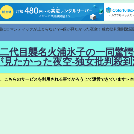
速報にロマンティックが止まらない？--僕が見たかった夜空！独女批判殺到激闘
！--二代目襲名火浦氷子の一同
見たかった夜空-独女批判殺到
、こちらのサービスを利用される事でかろうじて運営できています＞本