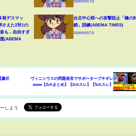
2026年8月7日
多発デスマッ
台北中心部への攻撃阻止「橋の
押さえた2対1の
鎖」訓練(ABEMA TIMES)
の姿も…自由すぎ
2026年8月7日
(ABEMA
【藤沢
ヴィニシウスの問題発言でサポーターブチギレ
www【2chまとめ】【2chスレ】【5chスレ】
ローしよう