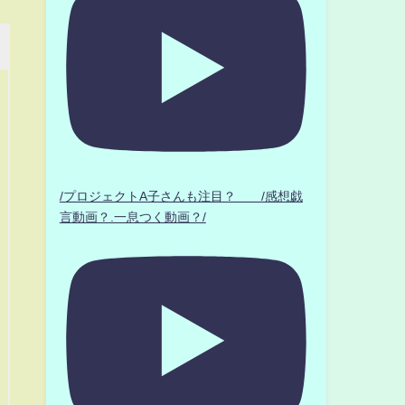
/プロジェクトA子さんも注目？ /感想戯
言動画？.一息つく動画？/