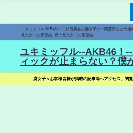
ユキミッフルAKB46！-二代目襲名火浦氷子の一同驚愕まとめ
見たかった夜空編--僕の見たかった星空編-
ユキミッフル--AKB46
ィックが止まらない？僕が
腐女子＜お客様皆様が掲載の記事等へアクセス、閲覧