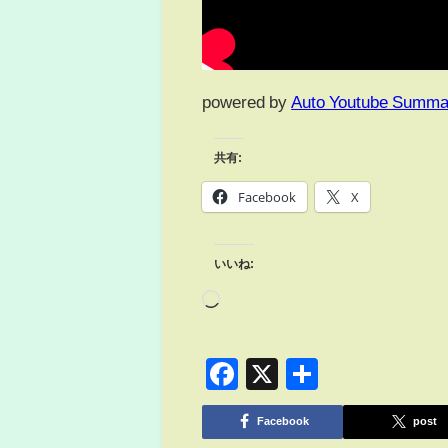
powered by
Auto Youtube Summa
共有:
Facebook
X
いいね:
Facebook
X
共
有
Facebook
post