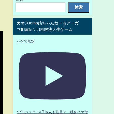
検索
カオスtomo娘ちゃんねーるアーガ
マ!Haraハラ!未解決人生ゲーム
ハゲて無双
/プロジェクトA子さんも注目？ 独身ハゲ僧