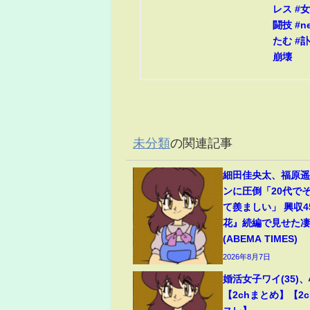
レス #
闘技 #n
たむ #訃
崩壊
未分類
の関連記事
細田佳央太、福原
ンに圧倒「20代で
て羨ましい」 興収
花』続編で見せた
(ABEMA TIMES)
2026年8月7日
婚活女子ワイ(35)
【2chまとめ】【2c