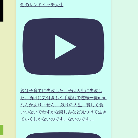
侶のサンドイッチ人生
親は子育てに失敗した」子は人生に失敗し
た。負けに気付きもう手遅れで逆転一発man
なんかありません、 残りの人生、貧しく食
いつないでわずかな楽しみなど見つけて生き
ていくしかないのです。ないのです。