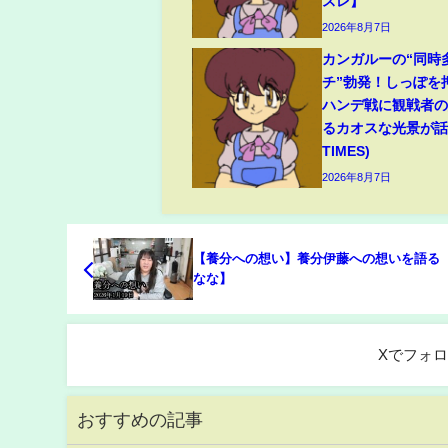
スレ】
2026年8月7日
カンガルーの“同時
チ”勃発！しっぽを
ハンデ戦に観戦者
るカオスな光景が話題
TIMES)
2026年8月7日
【養分への想い】養分伊藤への想いを語る
なな】
Xでフォ
おすすめの記事