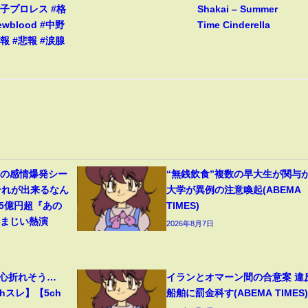
女子プロレス #格
Shakai – Summer
ewblood #中野
Time Cinderella
報 #悲報 #涙腺
遥の感情爆発シー
“無銭飲食”複数の早大生が関与
それが出来るなん
大学が異例の注意喚起(ABEMA
45億円超『あの
TIMES)
凄まじい熱演
2026年8月7日
、心折れそう…
イランとオマーン間の合意案 違
hスレ】【5ch
船舶に罰金科す(ABEMA TIMES)