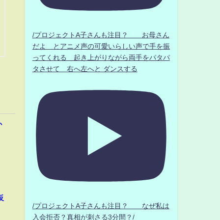
/プロジェクトA子さんも注目？ お母さん
だよ とアニメ声の可愛いらしい声で手を振
ってくれる 起き上がりながら両手をパタパ
タさせて 右へ左へと ダンスする
か
反
/プロジェクトA子さんも注目？ なぜ私は
入会拒否？真相が刺さる3分間？/