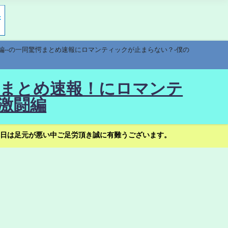
編--の一同驚愕まとめ速報にロマンティックが止まらない？-僕の
驚愕まとめ速報！にロマンテ
激闘編
日は足元が悪い中ご足労頂き誠に有難うございます。