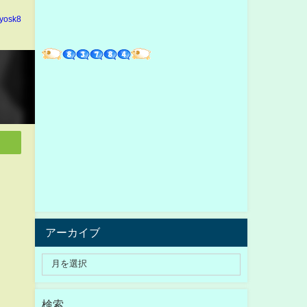
yosk8
アーカイブ
検索