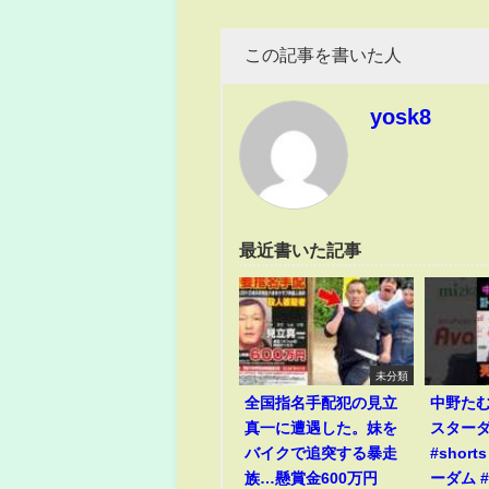
この記事を書いた人
yosk8
最近書いた記事
未分類
全国指名手配犯の見立
中野た
真一に遭遇した。妹を
スター
バイクで追突する暴走
#short
族…懸賞金600万円
ーダム #