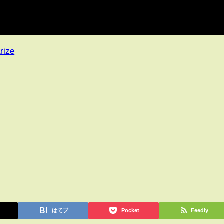
rize
はてブ
Pocket
Feedly