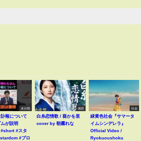
未分類
感想
社会
む訃報について
白糸恋情歌 / 葵かを里
緑黄色社会『サマータ
ダムが説明
cover by 朝霧れな
イムシンデレラ』
s #short #スタ
Official Video /
stardom #プロ
Ryokuoushoku