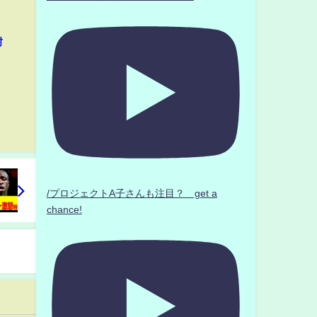
封
/プロジェクトA子さんも注目？ get a
chance!