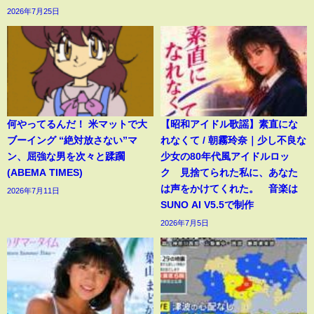
2026年7月25日
何やってるんだ！ 米マットで大
【昭和アイドル歌謡】素直にな
ブーイング “絶対放さない”マ
れなくて / 朝霧玲奈｜少し不良な
ン、屈強な男を次々と蹂躙
少女の80年代風アイドルロッ
(ABEMA TIMES)
ク 見捨てられた私に、あなた
は声をかけてくれた。 音楽は
2026年7月11日
SUNO AI V5.5で制作
2026年7月5日