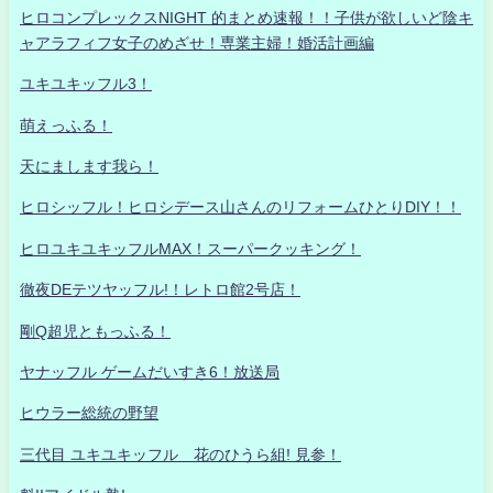
ヒロコンプレックスNIGHT 的まとめ速報！！子供が欲しいど陰キ
ャアラフィフ女子のめざせ！専業主婦！婚活計画編
ユキユキッフル3！
萌えっふる！
天にまします我ら！
ヒロシッフル！ヒロシデース山さんのリフォームひとりDIY！！
ヒロユキユキッフルMAX！スーパークッキング！
徹夜DEテツヤッフル!！レトロ館2号店！
剛Q超児ともっふる！
ヤナッフル ゲームだいすき6！放送局
ヒウラー総統の野望
三代目 ユキユキッフル 花のひうら組! 見参！