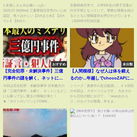
【2chスレ】【5chスレ】
1:名無しさん＠お腹いっぱい
京都府南丹市で、小学5年生の男子児童が
2025.07.30(Wed) 三重県四日市市のいじめ
行方不明となっていて、警察が捜索を続け
認定、色々おかしい【2chまとめ】【2ch
るとともに情報提供を呼びかけています。
スレ】【5chス...
（2026年3月26日放...
おすすめ
未分類
【完全犯罪・未解決事件】三億
【人間模様】なぜ人は体を鍛え
円事件の謎を解く、ネットにも
るのか...年越しでchocoZAPに来
どこにも載ってない驚きの情報
る人々の事情 大阪･梅田【真夜
今回は完全犯罪・未解決事件 日本最大の
シリーズ「真夜中の定点観測」。６４回目
謎「三億円事件」を解く、ネットにもどこ
の今回は、スポーツジムです。 大みそか
が来た！【日本最大の謎】
中の定点観測】
にも載ってない驚きの情報が来た！
から元日の朝にかけて、「newsおかえ
★『タケトのゾゾッとTOWN ...
り」のカメラが密着。年をま...