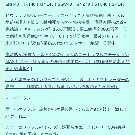
SNH48！JKT48！MNL48！SGO48！GNZ48！STU48！SKE48
ヒウラッフルのハーニーフィニッシュゴミ屋敷補完計画 ＜必殺！
生前整理人！孤立し孤独死からの～特殊清掃・遺品整理への道F
完結編＞ キャッシング計1500万返済：厨二病借金3500万円！う
つ病統合失調症14年生HKT46！！9期研究生、最後のサイト！全
米が泣いた！認知症鬱病60代のラストサイト絶賛！公開中
魔法熟女/美魔女ッ娘メグみみちゃんのニートッフルステーション
MAX！ ニート仙人仙女の映画三昧老後生活！（無職孤独居老人的
まとめ速報Z)]
乙女系腐男子のオカマッフルMAX2- FX！オ・カマトレーダーの
逆襲！！ 極道のオカマたち編（おもしろ動画まとめ速報）
スーパーウンコ！
新・ハゲッフル！哀愁のハゲ男の髪ってるまとめ速報！！激しく
ハゲっTEL？
こじ！コジッフル@！-レズっ娘百合ネエ！こじらせ！50独身処
女のBL腐女子的まとめ速報-