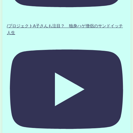
/プロジェクトA子さんも注目？ 独身ハゲ僧侶のサンドイッチ
人生