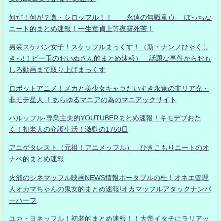
何だ！何が？真・シロッフル！！ 永遠の無職童貞- ぼっちな
ニート的まとめ速報！一生童貞上等夜露死苦！
男装スケバン女子！スケッフルまっくす！（新・ナンノひゃくし
きっ!！ビー玉のおいぬさん的まとめ速報） 話題な事件からおも
しろ動画まで取り上げまっくす
ロボットアニメ！メカと美少女キャラだいすき永遠の非リア充・
非モテ星人 ！あらゆるマニアの為のマニアックサイト
ハルッフル-専業主夫的YOUTUBERまとめ速報！キモデブおた
く！初老人の介護生活！激動の1750日
アニゲタレスト（元祖！アニメッフル） ひきこもりニートのオ
ナベ的まとめ速報
火浦のシネマッフル映画NEWS情報ポータブルの杜！オネエ管理
人オカマちゃんの鬼女的まとめ速報!オカマッフルアタックナンバ
ーハーフ
ユカ・ヨネッフル！初老的まとめ速報！！大帝イタチにラリアッ