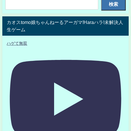
検索
カオスtomo娘ちゃんねーるアーガマ!Haraハラ!未解決人
生ゲーム
ハゲて無双