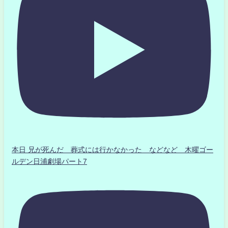
本日 兄が死んだ 葬式には行かなかった などなど 木曜ゴー
ルデン日浦劇場パート7