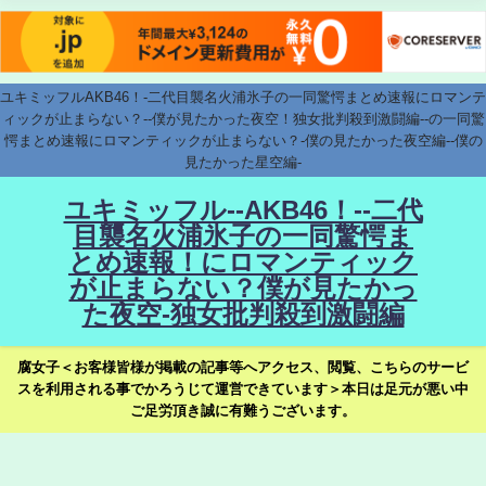
ユキミッフルAKB46！-二代目襲名火浦氷子の一同驚愕まとめ速報にロマンテ
ィックが止まらない？--僕が見たかった夜空！独女批判殺到激闘編--の一同驚
愕まとめ速報にロマンティックが止まらない？-僕の見たかった夜空編--僕の
見たかった星空編-
ユキミッフル--AKB46！--二代
目襲名火浦氷子の一同驚愕ま
とめ速報！にロマンティック
が止まらない？僕が見たかっ
た夜空-独女批判殺到激闘編
腐女子＜お客様皆様が掲載の記事等へアクセス、閲覧、こちらのサービ
スを利用される事でかろうじて運営できています＞本日は足元が悪い中
ご足労頂き誠に有難うございます。