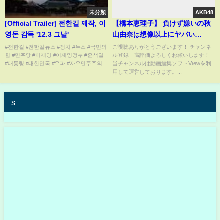
未分類
AKB48
[Official Trailer] 전한길 제작, 이
【橋本恵理子】 負けず嫌いの秋
영돈 감독 '12.3 그날'
山由奈は想像以上にヤバい
奴！？ 【AKB48】
#전한길 #전한길뉴스 #정치 #뉴스 #국민의
ご視聴ありがとうございます！ チャンネ
힘 #민주당 #이재명 #이재명정부 #윤석열
ル登録・高評価よろしくお願いします！
#대통령 #대한민국 #우파 #자유민주주의...
当チャンネルは動画編集ソフトVrewを利
用して運営しております。...
s