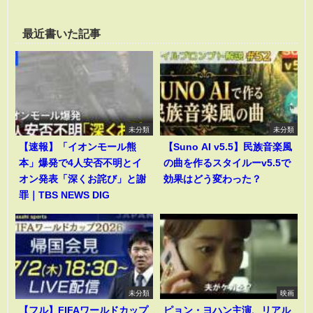
最近書いた記事
未分類
未分類
【速報】「イオンモール熊
【Suno AI v5.5】民族音楽風
本」爆発で4人安否不明とイ
の曲を作るスタイルーv5.5で
オン発表「深くお詫び」と謝
効果はどう変わった？
罪｜TBS NEWS DIG
未分類
映画
【フル】FIFAワールドカップ
ピョン・ヨハン主演、リアル