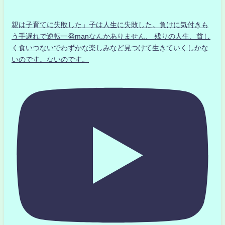
親は子育てに失敗した」子は人生に失敗した。負けに気付きも
う手遅れで逆転一発manなんかありません、 残りの人生、貧し
く食いつないでわずかな楽しみなど見つけて生きていくしかな
いのです。ないのです。