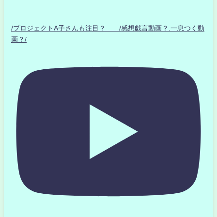
/プロジェクトA子さんも注目？ /感想戯言動画？.一息つく動
画？/