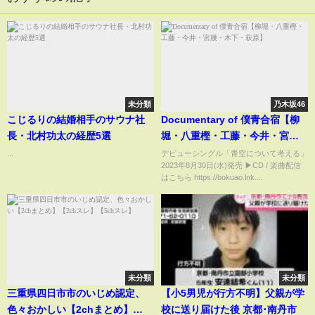
未分類
乃木坂46
こじるりの結婚相手のサウナ社
Documentary of 僕青合宿【柳
長・北村功太の経歴5選
堀・八重樫・工藤・今井・宮
腰・木下・萩原】
...
デビューシングル「青空について考える」
2023年8月30日(水)発売 ▶CD / 楽曲配信
はこちら https://bokuao.lnk....
未分類
未分類
三重県四日市市のいじめ認定、
【小5男児が行方不明】父親が学
色々おかしい【2chまとめ】
校に送り届けた後 京都･南丹市