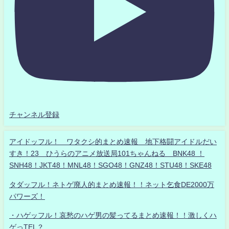
チャンネル登録
アイドッフル！ ワタクシ的まとめ速報 地下格闘アイドルだい
すき！23 ひうらのアニメ放送局101ちゃんねる BNK48 ！
SNH48！JKT48！MNL48！SGO48！GNZ48！STU48！SKE48
タダッフル！ネトゲ廃人的まとめ速報！！ネット乞食DE2000万
パワーズ！
・ハゲッフル！哀愁のハゲ男の髪ってるまとめ速報！！激しくハ
ゲっTEL？