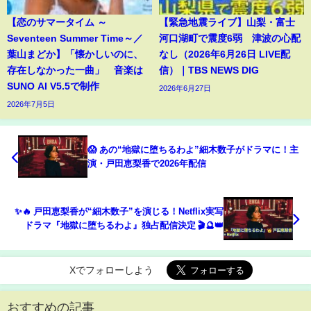
【恋のサマータイム ～
【緊急地震ライブ】山梨・富士
Seventeen Summer Time～／
河口湖町で震度6弱 津波の心配
葉山まどか】「懐かしいのに、
なし（2026年6月26日 LIVE配
存在しなかった一曲」 音楽は
信）｜TBS NEWS DIG
SUNO AI V5.5で制作
2026年6月27日
2026年7月5日
😱 あの“地獄に堕ちるわよ”細木数子がドラマに！主
演・戸田恵梨香で2026年配信
✨🔥 戸田恵梨香が“細木数子”を演じる！Netflix実写
ドラマ『地獄に堕ちるわよ』独占配信決定 🎬🔮👑
Xでフォローしよう
おすすめの記事