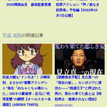
2026帰国会見 森保監督登壇
犯罪アクション『声／姿なき
犯罪者』予告編【2022年10
月7日公開】
平成
,
昭和
の関連記事
松坂大輔も“ドン引き”！ 川﨑宗
【国際指名手配】見立真一の
則、まさかの“衝撃アクシデン
「現在の姿」。カンボジアに潜
ト”発生「めちゃくちゃ痛かっ
伏か――"残虐王子"と呼ばれた
た」160キロ豪速球→足元に“死
男の、変わり果てた姿とは【時
球直撃”の瞬間【オールスター名
効停止・逮捕されない理由】
場面】(ABEMA TIMES)
2026年7月24日