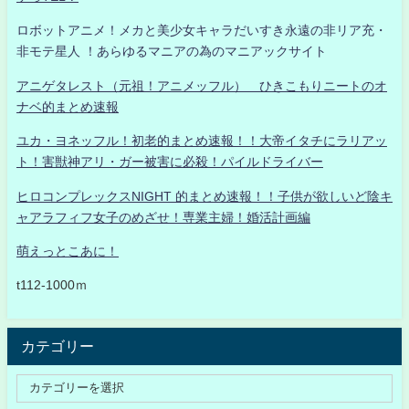
ロボットアニメ！メカと美少女キャラだいすき永遠の非リア充・
非モテ星人 ！あらゆるマニアの為のマニアックサイト
アニゲタレスト（元祖！アニメッフル） ひきこもりニートのオ
ナベ的まとめ速報
ユカ・ヨネッフル！初老的まとめ速報！！大帝イタチにラリアッ
ト！害獣神アリ・ガー被害に必殺！パイルドライバー
ヒロコンプレックスNIGHT 的まとめ速報！！子供が欲しいど陰キ
ャアラフィフ女子のめざせ！専業主婦！婚活計画編
萌えっとこあに！
t112-1000ｍ
カテゴリー