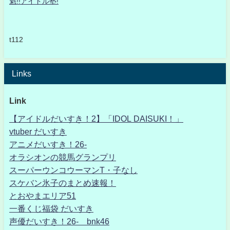
魁!!アイドル塾!
t112
Links
Link
【アイドルだいすき！2】「IDOL DAISUKI！」
vtuber だいすき
アニメだいすき！26-
オラシオンの競馬グランプリ
スーパーウンコウーマンT・子なし
スケバン氷子のまとめ速報！
とおやまエリア51
一番くじ福袋 だいすき
声優だいすき！26- bnk46