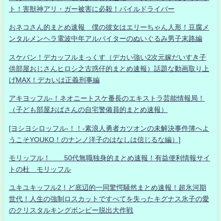
ト！害獣神アリ・ガー被害に必殺！パイルドライバー
おネコさん的まとめ速報 僕の彼女はエリーちゃん人形！豆腐メ
ンタルメンヘラ電波中年アルバイターのぬいぐるみ男子末路編
スケバン！デカッフルまっくす（デカい強い2次元嫁だいすき子
供部屋おじさんヒロシ之古惑仔的まとめ速報）話題な動画取り上
げMAX！デカいは正義刑事編
アキヨッフル-！ネオニートスケ番長のエキストラ芸能情報局！
（子ども部屋おばさんの自宅警備員的まとめ速報）
[ヨシヨシロッフル-！！-素浪人勇者カツオンの未解決事件簿へよ
うこそYOUKO！のナンノ洋子のはなしは信じるな編）]
モリッフル！ 50代無職独身的まとめ速報！有益便利情報サイ
トの杜 モリッフル
ユキユキッフル2！ど底辺的一同驚愕騒然まとめ速報！超氷河期
世代！人生の強制ロスカットですべてを失ったキグナス氷子の愛
のクリスタルキングボンビー脱出大作戦