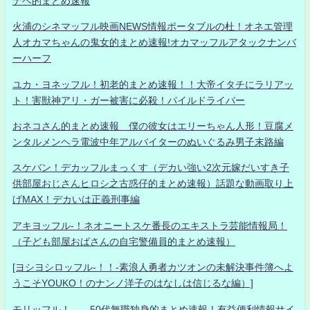
ナベ的まとめ速報
火浦のシネマッフル映画NEWS情報ポータブルの杜！オネエ管理
人オカマちゃんの鬼女的まとめ速報!オカマッフルアタックナンバ
ーハーフ
ユカ・ヨネッフル！初老的まとめ速報！！大帝イタチにラリアッ
ト！害獣神アリ・ガー被害に必殺！パイルドライバー
おネコさん的まとめ速報 僕の彼女はエリーちゃん人形！豆腐メ
ンタルメンヘラ電波中年アルバイターのぬいぐるみ男子末路編
スケバン！デカッフルまっくす（デカい強い2次元嫁だいすき子
供部屋おじさんヒロシ之古惑仔的まとめ速報）話題な動画取り上
げMAX！デカいは正義刑事編
アキヨッフル-！ネオニートスケ番長のエキストラ芸能情報局！
（子ども部屋おばさんの自宅警備員的まとめ速報）
[ヨシヨシロッフル-！！-素浪人勇者カツオンの未解決事件簿へよ
うこそYOUKO！のナンノ洋子のはなしは信じるな編）]
モリッフル！ 50代無職独身的まとめ速報！有益便利情報サイ