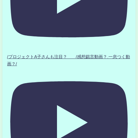
/プロジェクトA子さんも注目？ /感想戯言動画？.一息つく動
画？/