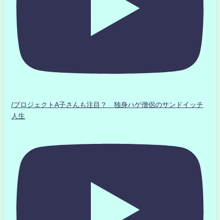
/プロジェクトA子さんも注目？ 独身ハゲ僧侶のサンドイッチ
人生