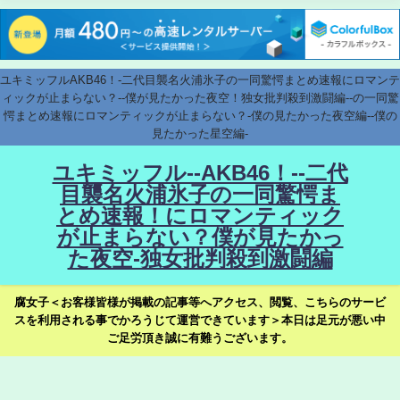
ユキミッフルAKB46！-二代目襲名火浦氷子の一同驚愕まとめ速報にロマンテ
ィックが止まらない？--僕が見たかった夜空！独女批判殺到激闘編--の一同驚
愕まとめ速報にロマンティックが止まらない？-僕の見たかった夜空編--僕の
見たかった星空編-
ユキミッフル--AKB46！--二代
目襲名火浦氷子の一同驚愕ま
とめ速報！にロマンティック
が止まらない？僕が見たかっ
た夜空-独女批判殺到激闘編
腐女子＜お客様皆様が掲載の記事等へアクセス、閲覧、こちらのサービ
スを利用される事でかろうじて運営できています＞本日は足元が悪い中
ご足労頂き誠に有難うございます。