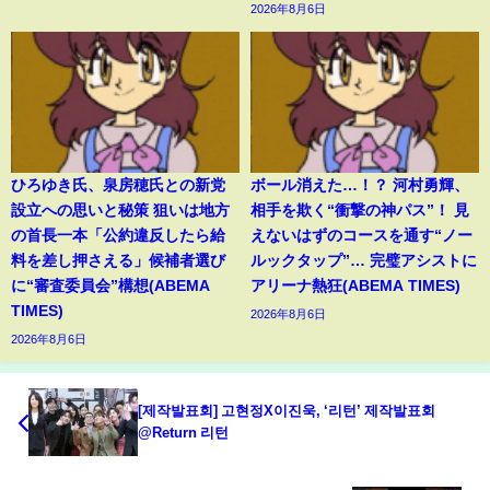
2026年8月6日
ひろゆき氏、泉房穂氏との新党
ボール消えた…！？ 河村勇輝、
設立への思いと秘策 狙いは地方
相手を欺く“衝撃の神パス”！ 見
の首長一本「公約違反したら給
えないはずのコースを通す“ノー
料を差し押さえる」候補者選び
ルックタップ”… 完璧アシストに
に“審査委員会”構想(ABEMA
アリーナ熱狂(ABEMA TIMES)
TIMES)
2026年8月6日
2026年8月6日
[제작발표회] 고현정X이진욱, ‘리턴’ 제작발표회
@Return 리턴