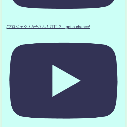
/プロジェクトA子さんも注目？ get a chance!