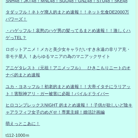
SNH48！JKT48！MNL48！SGO48！GNZ48！STU48！SKE48
タダッフル！ネトゲ廃人的まとめ速報！！ネット乞食DE2000万
パワーズ！
・ハゲッフル！哀愁のハゲ男の髪ってるまとめ速報！！激しくハ
ゲっTEL？
ロボットアニメ！メカと美少女キャラだいすき永遠の非リア充・
非モテ星人 ！あらゆるマニアの為のマニアックサイト
アニゲタレスト（元祖！アニメッフル） ひきこもりニートのオ
ナベ的まとめ速報
ユカ・ヨネッフル！初老的まとめ速報！！大帝イタチにラリアッ
ト！害獣神アリ・ガー被害に必殺！パイルドライバー
ヒロコンプレックスNIGHT 的まとめ速報！！子供が欲しいど陰キ
ャアラフィフ女子のめざせ！専業主婦！婚活計画編
萌えっとこあに！
t112-1000ｍ