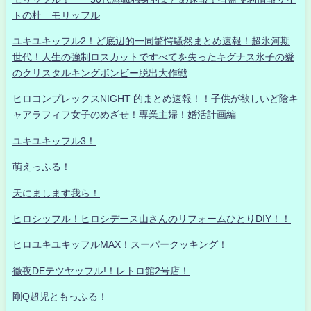
トの杜 モリッフル
ユキユキッフル2！ど底辺的一同驚愕騒然まとめ速報！超氷河期
世代！人生の強制ロスカットですべてを失ったキグナス氷子の愛
のクリスタルキングボンビー脱出大作戦
ヒロコンプレックスNIGHT 的まとめ速報！！子供が欲しいど陰キ
ャアラフィフ女子のめざせ！専業主婦！婚活計画編
ユキユキッフル3！
萌えっふる！
天にまします我ら！
ヒロシッフル！ヒロシデース山さんのリフォームひとりDIY！！
ヒロユキユキッフルMAX！スーパークッキング！
徹夜DEテツヤッフル!！レトロ館2号店！
剛Q超児ともっふる！