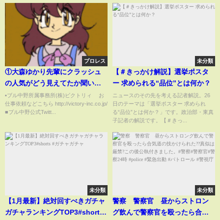
プロレス
未分類
①大森ゆかり先輩にクラッシュ
【＃きっかけ解説】選挙ポスタ
の人気がどう見えてたか聞いて
ー 求められる“品位”とは何か？
みました
▪️ブル中野所属事務所(株)ビクトリィ お
ニュースのその先を考える記者解説。26
仕事依頼などこちら http://victory-inc.co.jp/
日のテーマは「選挙ポスター 求められ
■ブル中野公式Twitt...
る“品位”とは何か？」です。政治部・東真
子記者の解説です。【＃きっ...
未分類
未分類
【1月最新】絶対回すべきガチャ
警察 警察官 昼からストロン
ガチャランキングTOP3#shorts
グ飲んで警察官を殴ったら合気