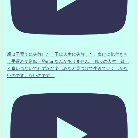
親は子育てに失敗した」子は人生に失敗した。負けに気付きも
う手遅れで逆転一発manなんかありません、 残りの人生、貧し
く食いつないでわずかな楽しみなど見つけて生きていくしかな
いのです。ないのです。