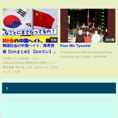
#ガチャガチャ
道の技かけられた??真似は厳禁?
...
...
この後公執付きました。#警察#
警察官#警察24時 #police #緊急
出動 #パトロール #警視庁
社会
未分類
韓国社会の中国ヘイト、限界突
Kiss Wo Tyoudai
破【2chまとめ】【2chスレ】
Provided to YouTube by Universal Music
Group Kiss Wo Tyoudai · SHISHAM...
【5chスレ】
1:名無しさん＠お腹いっぱい
2025.12.01(Mon) 韓国社会の中国ヘイト、
限界突破【2chまとめ】【2chスレ】【5ch
スレ】って動...
s