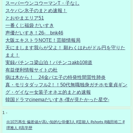
スーパーウンコウーマンT・子なし
スケバン氷子のまとめ速報！
とおやまエリア51
一番くじ福袋 だいすき
声優だいすき！26- bnk46
大阪エキストラNOTE！芸能情報局
天にまします我らが父よ！ 願わくはわがドル円を守りた
まえ！
実録パチンコ梁山泊！パチンコakb108道
有益便利情報サイトの杜
病は木から！ 24金バエ子の特発性間質性肺炎
真・モリタダッフル2！！50代無職独身ガチホモ童貞ギン
グ・ゲイなー女装子オネエ的まとめ速報
韓国ドラマcinemaだいすき-僕が見たかった星空-
1 -
㊗️10万再生 偏差値が高い知的な俳優3人 #芸能人 #shorts #織田裕二 #
堺雅人 #高学歴