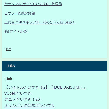
ヤナッフル ゲームだいすき6！放送局
ヒウラー総統の野望
三代目 ユキユキッフル 花のひうら組! 見参！
魁!!アイドル塾!
t112
Links
Link
【アイドルだいすき！2】「IDOL DAISUKI！」
vtuber だいすき
アニメだいすき！26-
オラシオンの競馬グランプリ