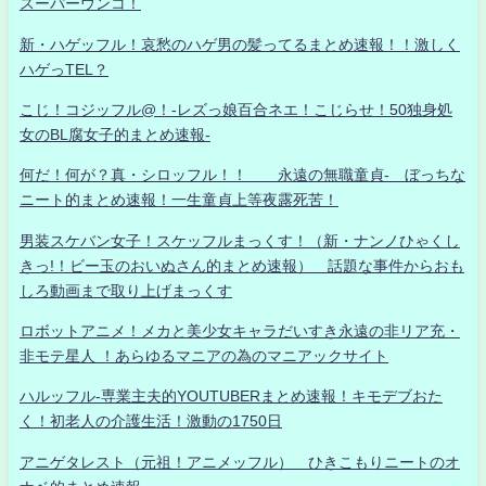
スーパーウンコ！
新・ハゲッフル！哀愁のハゲ男の髪ってるまとめ速報！！激しく
ハゲっTEL？
こじ！コジッフル@！-レズっ娘百合ネエ！こじらせ！50独身処
女のBL腐女子的まとめ速報-
何だ！何が？真・シロッフル！！ 永遠の無職童貞- ぼっちな
ニート的まとめ速報！一生童貞上等夜露死苦！
男装スケバン女子！スケッフルまっくす！（新・ナンノひゃくし
きっ!！ビー玉のおいぬさん的まとめ速報） 話題な事件からおも
しろ動画まで取り上げまっくす
ロボットアニメ！メカと美少女キャラだいすき永遠の非リア充・
非モテ星人 ！あらゆるマニアの為のマニアックサイト
ハルッフル-専業主夫的YOUTUBERまとめ速報！キモデブおた
く！初老人の介護生活！激動の1750日
アニゲタレスト（元祖！アニメッフル） ひきこもりニートのオ