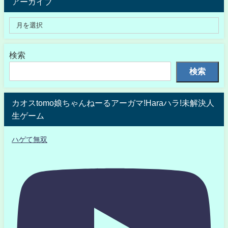
アーカイブ
検索
検索
カオスtomo娘ちゃんねーるアーガマ!Haraハラ!未解決人
生ゲーム
ハゲて無双