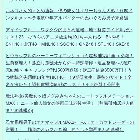
おネコさん的まとめ速報 僕の彼女はエリーちゃん人形！豆腐メ
ンタルメンヘラ電波中年アルバイターのぬいぐるみ男子末路編
アイドッフル！ ワタクシ的まとめ速報 地下格闘アイドルだい
すき！23 ひうらのアニメ放送局101ちゃんねる BNK48 ！
SNH48！JKT48！MNL48！SGO48！GNZ48！STU48！SKE48
ヒウラッフルのハーニーフィニッシュゴミ屋敷補完計画 ＜必殺！
生前整理人！孤立し孤独死からの～特殊清掃・遺品整理への道F
完結編＞ キャッシング計1500万返済：厨二病借金3500万円！う
つ病統合失調症14年生HKT46！！9期研究生、最後のサイト！全
米が泣いた！認知症鬱病60代のラストサイト絶賛！公開中
魔法熟女/美魔女ッ娘メグみみちゃんのニートッフルステーション
MAX！ ニート仙人仙女の映画三昧老後生活！（無職孤独居老人的
まとめ速報Z)]
乙女系腐男子のオカマッフルMAX2- FX！オ・カマトレーダーの
逆襲！！ 極道のオカマたち編（おもしろ動画まとめ速報）