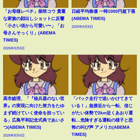
「お母様レベチ」柴咲コウ 貴重
日経平均株価 一時1000円超下落
な家族の顔出しショットに反響
(ABEMA TIMES)
「小さい頃から可愛い〜」「お
2026年8月6日
母さんそっくり」(ABEMA
TIMES)
2026年8月6日
高市総理、「『核兵器のない世
「バック走行で追いかけてきて
界』の実現に向けた努力をたゆ
いる！」急接近から一転、信じ
まず続けていく使命を担ってい
がたい体勢で2km近くあおり運
る」広島平和記念式典であいさ
転…危険すぎる運転の様子と恐
つ(ABEMA TIMES)
怖の叫び声 アメリカ(ABEMA
TIMES)
2026年8月6日