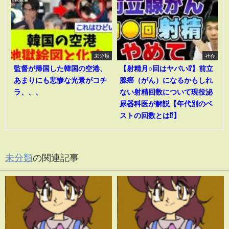
未分類
社会
監督が帰国した韓国の空港、
【射精月○回はヤバい⁉︎】前立
あまりにも悲惨な光景がコチ
腺癌（がん）になるかもしれ
ラ、、、
ない射精回数について現役泌
尿器科医が解説【年代別のベ
ストの回数とは⁉︎】
未分類
の関連記事