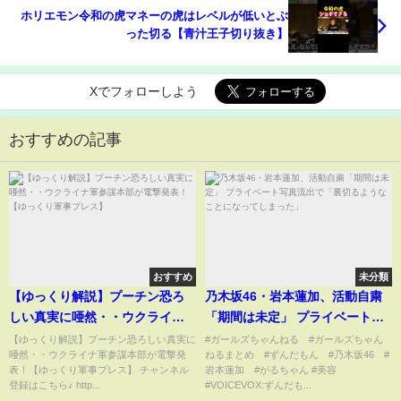
ホリエモン令和の虎マネーの虎はレベルが低いとぶ
った切る【青汁王子切り抜き】
Xでフォローしよう
おすすめの記事
おすすめ
未分類
【ゆっくり解説】プーチン恐ろ
乃木坂46・岩本蓮加、活動自粛
しい真実に唖然・・ウクライナ
「期間は未定」 プライベート写
軍参謀本部が電撃発表！【ゆっ
真流出で「裏切るようなことに
【ゆっくり解説】プーチン恐ろしい真実に
#ガールズちゃんねる #ガールズちゃん
唖然・・ウクライナ軍参謀本部が電撃発
ねるまとめ #ずんだもん #乃木坂46 #
くり軍事プレス】
なってしまった」
表！【ゆっくり軍事プレス】 チャンネル
岩本蓮加 #がるちゃん #美容
登録はこちら♪ http...
#VOICEVOX:ずんだも...