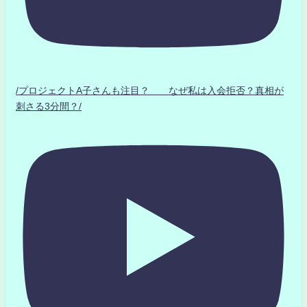
/プロジェクトA子さんも注目？ なぜ私は入会拒否？真相が
刺さる3分間？/