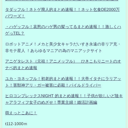
タダッフル！ネトゲ廃人的まとめ速報！！ネット乞食DE2000万
パワーズ！
・ハゲッフル！哀愁のハゲ男の髪ってるまとめ速報！！激しくハ
ゲっTEL？
ロボットアニメ！メカと美少女キャラだいすき永遠の非リア充・
非モテ星人 ！あらゆるマニアの為のマニアックサイト
アニゲタレスト（元祖！アニメッフル） ひきこもりニートのオ
ナベ的まとめ速報
ユカ・ヨネッフル！初老的まとめ速報！！大帝イタチにラリアッ
ト！害獣神アリ・ガー被害に必殺！パイルドライバー
ヒロコンプレックスNIGHT 的まとめ速報！！子供が欲しいど陰キ
ャアラフィフ女子のめざせ！専業主婦！婚活計画編
萌えっとこあに！
t112-1000ｍ