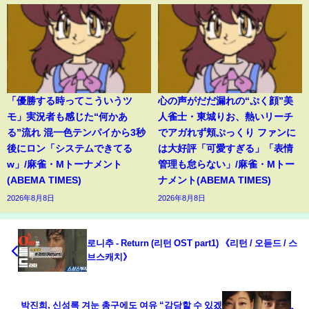
「優勝する時ってこういうツ
心の声がだだ漏れの“ぷく顔”美
モ」実況者も感じた“何かあ
人雀士・東城りお、熱いリーチ
る”流れ 混一色テンパイから3秒
でアガれず頬ぷっくり ファンに
後にロン「システムできてる
は大好評「可愛すぎる」「表情
w」/麻雀・Mトーナメント
管理も怠らない」/麻雀・Mトー
(ABEMA TIMES)
ナメント(ABEMA TIMES)
2026年8月8日
2026年8月8日
로니추 - Return (리턴 OST part1) 《리턴 / 오듣드 / 스
브스캐치》
박진희, 신성록 겨눈 총구에도 여유 “감당할 수 있겠