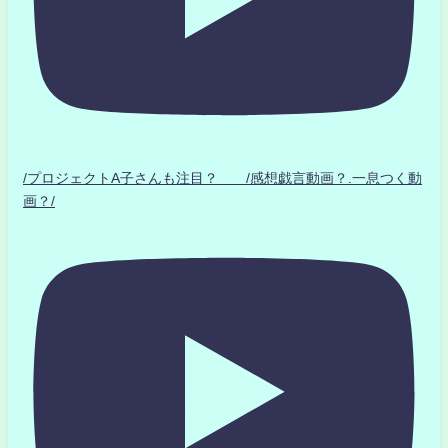
/プロジェクトA子さんも注目？ /感想戯言動画？.一息つく動
画？/