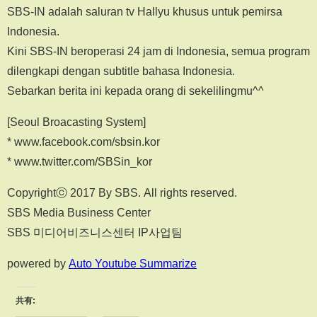
SBS-IN adalah saluran tv Hallyu khusus untuk pemirsa
Indonesia.
Kini SBS-IN beroperasi 24 jam di Indonesia, semua program
dilengkapi dengan subtitle bahasa Indonesia.
Sebarkan berita ini kepada orang di sekelilingmu^^
[Seoul Broacasting System]
* www.facebook.com/sbsin.kor
* www.twitter.com/SBSin_kor
Copyrightⓒ 2017 By SBS. All rights reserved.
SBS Media Business Center
SBS 미디어비즈니스센터 IP사업팀
powered by
Auto Youtube Summarize
共有: