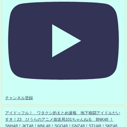
チャンネル登録
アイドッフル！ ワタクシ的まとめ速報 地下格闘アイドルだい
すき！23 ひうらのアニメ放送局101ちゃんねる BNK48 ！
SNH48！JKT48！MNL48！SGO48！GNZ48！STU48！SKE48