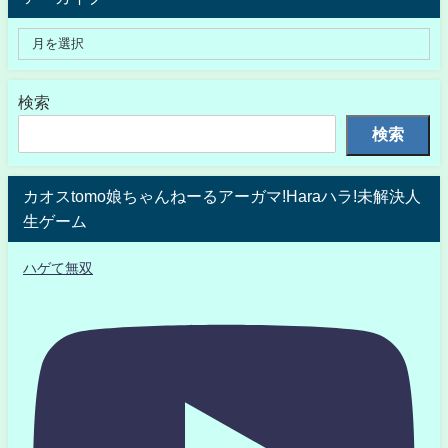
検索
検索
カオスtomo娘ちゃんねーるアーガマ!Haraハラ!未解決人
生ゲーム
ハゲて無双