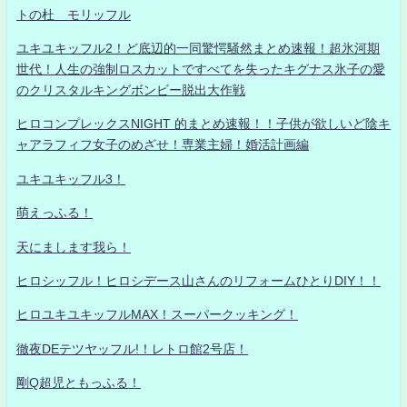
トの杜 モリッフル
ユキユキッフル2！ど底辺的一同驚愕騒然まとめ速報！超氷河期
世代！人生の強制ロスカットですべてを失ったキグナス氷子の愛
のクリスタルキングボンビー脱出大作戦
ヒロコンプレックスNIGHT 的まとめ速報！！子供が欲しいど陰キ
ャアラフィフ女子のめざせ！専業主婦！婚活計画編
ユキユキッフル3！
萌えっふる！
天にまします我ら！
ヒロシッフル！ヒロシデース山さんのリフォームひとりDIY！！
ヒロユキユキッフルMAX！スーパークッキング！
徹夜DEテツヤッフル!！レトロ館2号店！
剛Q超児ともっふる！