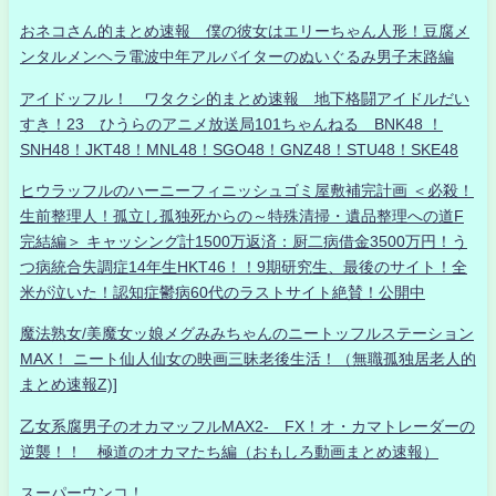
おネコさん的まとめ速報 僕の彼女はエリーちゃん人形！豆腐メ
ンタルメンヘラ電波中年アルバイターのぬいぐるみ男子末路編
アイドッフル！ ワタクシ的まとめ速報 地下格闘アイドルだい
すき！23 ひうらのアニメ放送局101ちゃんねる BNK48 ！
SNH48！JKT48！MNL48！SGO48！GNZ48！STU48！SKE48
ヒウラッフルのハーニーフィニッシュゴミ屋敷補完計画 ＜必殺！
生前整理人！孤立し孤独死からの～特殊清掃・遺品整理への道F
完結編＞ キャッシング計1500万返済：厨二病借金3500万円！う
つ病統合失調症14年生HKT46！！9期研究生、最後のサイト！全
米が泣いた！認知症鬱病60代のラストサイト絶賛！公開中
魔法熟女/美魔女ッ娘メグみみちゃんのニートッフルステーション
MAX！ ニート仙人仙女の映画三昧老後生活！（無職孤独居老人的
まとめ速報Z)]
乙女系腐男子のオカマッフルMAX2- FX！オ・カマトレーダーの
逆襲！！ 極道のオカマたち編（おもしろ動画まとめ速報）
スーパーウンコ！