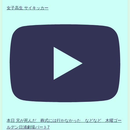
女子高生 サイキッカー
本日 兄が死んだ 葬式には行かなかった などなど 木曜ゴー
ルデン日浦劇場パート7