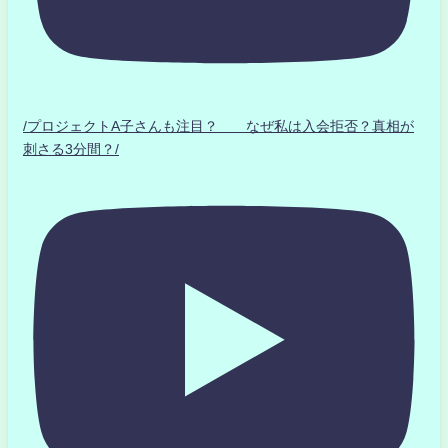
/プロジェクトA子さんも注目？ なぜ私は入会拒否？真相が
刺さる3分間？/