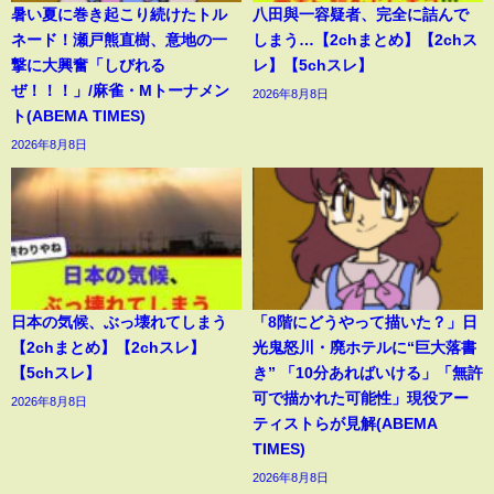
暑い夏に巻き起こり続けたトル
八田與一容疑者、完全に詰んで
ネード！瀬戸熊直樹、意地の一
しまう…【2chまとめ】【2chス
撃に大興奮「しびれる
レ】【5chスレ】
ぜ！！！」/麻雀・Mトーナメン
2026年8月8日
ト(ABEMA TIMES)
2026年8月8日
日本の気候、ぶっ壊れてしまう
「8階にどうやって描いた？」日
【2chまとめ】【2chスレ】
光鬼怒川・廃ホテルに“巨大落書
【5chスレ】
き” 「10分あればいける」「無許
可で描かれた可能性」現役アー
2026年8月8日
ティストらが見解(ABEMA
TIMES)
2026年8月8日