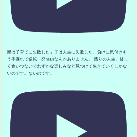
親は子育てに失敗した」子は人生に失敗した。負けに気付きも
う手遅れで逆転一発manなんかありません、 残りの人生、貧し
く食いつないでわずかな楽しみなど見つけて生きていくしかな
いのです。ないのです。