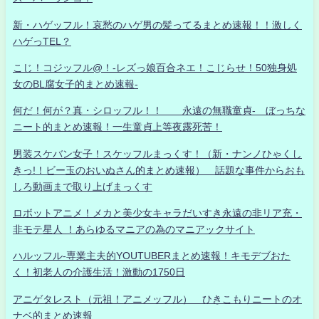
新・ハゲッフル！哀愁のハゲ男の髪ってるまとめ速報！！激しく
ハゲっTEL？
こじ！コジッフル@！-レズっ娘百合ネエ！こじらせ！50独身処
女のBL腐女子的まとめ速報-
何だ！何が？真・シロッフル！！ 永遠の無職童貞- ぼっちな
ニート的まとめ速報！一生童貞上等夜露死苦！
男装スケバン女子！スケッフルまっくす！（新・ナンノひゃくし
きっ!！ビー玉のおいぬさん的まとめ速報） 話題な事件からおも
しろ動画まで取り上げまっくす
ロボットアニメ！メカと美少女キャラだいすき永遠の非リア充・
非モテ星人 ！あらゆるマニアの為のマニアックサイト
ハルッフル-専業主夫的YOUTUBERまとめ速報！キモデブおた
く！初老人の介護生活！激動の1750日
アニゲタレスト（元祖！アニメッフル） ひきこもりニートのオ
ナベ的まとめ速報