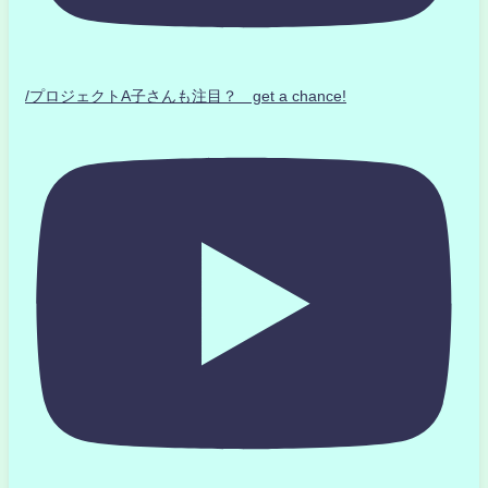
/プロジェクトA子さんも注目？ get a chance!