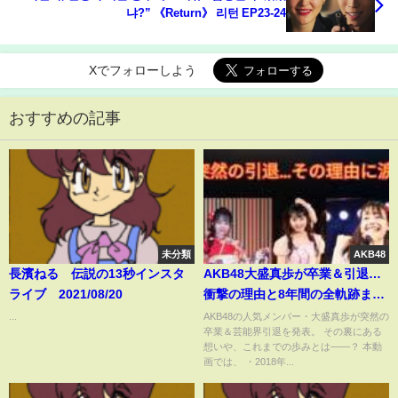
냐?” 《Return》 리턴 EP23-24
Xでフォローしよう
おすすめの記事
未分類
AKB48
長濱ねる 伝説の13秒インスタ
AKB48大盛真歩が卒業＆引退…
ライブ 2021/08/20
衝撃の理由と8年間の全軌跡まと
め | 楽天国
...
AKB48の人気メンバー・大盛真歩が突然の
卒業＆芸能界引退を発表。 その裏にある
想いや、これまでの歩みとは――？ 本動
画では、 ・2018年...