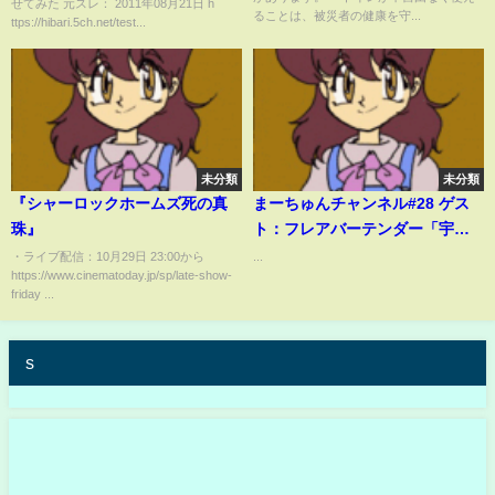
せてみた 元スレ： 2011年08月21日 h
ることは、被災者の健康を守...
ttps://hibari.5ch.net/test...
未分類
未分類
『シャーロックホームズ死の真
まーちゅんチャンネル#28 ゲス
珠』
ト：フレアバーテンダー「宇敷
勝巳」さん niconico GINZA
・ライブ配信：10月29日 23:00から
...
https://www.cinematoday.jp/sp/late-show-
friday ...
s