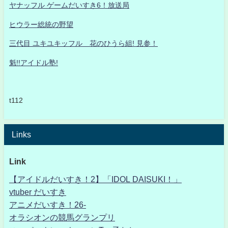
ヤナッフル ゲームだいすき6！放送局
ヒウラー総統の野望
三代目 ユキユキッフル 花のひうら組! 見参！
魁!!アイドル塾!
t112
Links
Link
【アイドルだいすき！2】「IDOL DAISUKI！」
vtuber だいすき
アニメだいすき！26-
オラシオンの競馬グランプリ