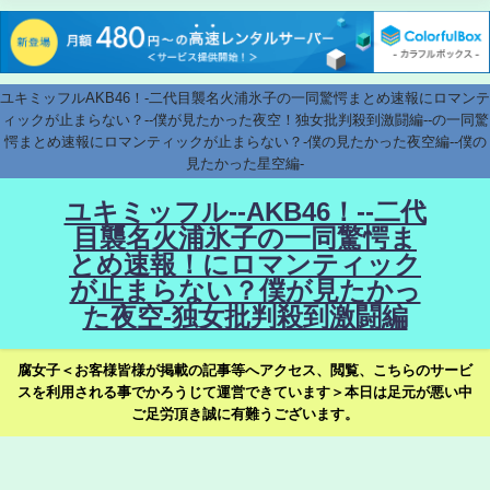
ユキミッフルAKB46！-二代目襲名火浦氷子の一同驚愕まとめ速報にロマンテ
ィックが止まらない？--僕が見たかった夜空！独女批判殺到激闘編--の一同驚
愕まとめ速報にロマンティックが止まらない？-僕の見たかった夜空編--僕の
見たかった星空編-
ユキミッフル--AKB46！--二代
目襲名火浦氷子の一同驚愕ま
とめ速報！にロマンティック
が止まらない？僕が見たかっ
た夜空-独女批判殺到激闘編
腐女子＜お客様皆様が掲載の記事等へアクセス、閲覧、こちらのサービ
スを利用される事でかろうじて運営できています＞本日は足元が悪い中
ご足労頂き誠に有難うございます。