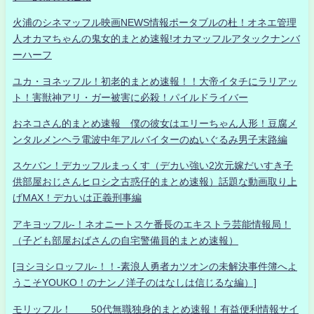
火浦のシネマッフル映画NEWS情報ポータブルの杜！オネエ管理
人オカマちゃんの鬼女的まとめ速報!オカマッフルアタックナンバ
ーハーフ
ユカ・ヨネッフル！初老的まとめ速報！！大帝イタチにラリアッ
ト！害獣神アリ・ガー被害に必殺！パイルドライバー
おネコさん的まとめ速報 僕の彼女はエリーちゃん人形！豆腐メ
ンタルメンヘラ電波中年アルバイターのぬいぐるみ男子末路編
スケバン！デカッフルまっくす（デカい強い2次元嫁だいすき子
供部屋おじさんヒロシ之古惑仔的まとめ速報）話題な動画取り上
げMAX！デカいは正義刑事編
アキヨッフル-！ネオニートスケ番長のエキストラ芸能情報局！
（子ども部屋おばさんの自宅警備員的まとめ速報）
[ヨシヨシロッフル-！！-素浪人勇者カツオンの未解決事件簿へよ
うこそYOUKO！のナンノ洋子のはなしは信じるな編）]
モリッフル！ 50代無職独身的まとめ速報！有益便利情報サイ