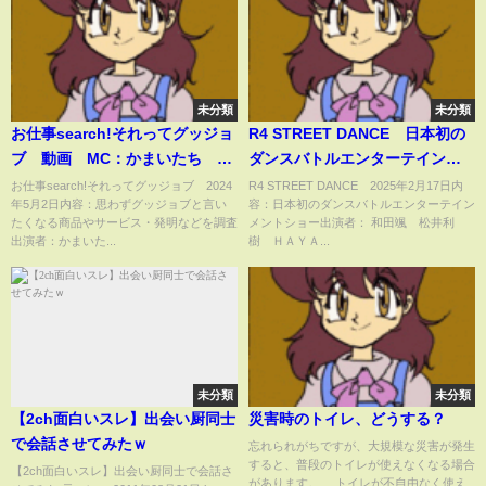
未分類
未分類
お仕事search!それってグッジョ
R4 STREET DANCE 日本初の
ブ 動画 MC：かまいたち 5
ダンスバトルエンターテインメ
月2日
ントショー 2月17日
お仕事search!それってグッジョブ 2024
R4 STREET DANCE 2025年2月17日内
年5月2日内容：思わずグッジョブと言い
容：日本初のダンスバトルエンターテイン
たくなる商品やサービス・発明などを調査
メントショー出演者： 和田颯 松井利
出演者：かまいた...
樹 ＨＡＹＡ...
未分類
未分類
【2ch面白いスレ】出会い厨同士
災害時のトイレ、どうする？
で会話させてみたｗ
忘れられがちですが、大規模な災害が発生
すると、普段のトイレが使えなくなる場合
【2ch面白いスレ】出会い厨同士で会話さ
があります。 トイレが不自由なく使え