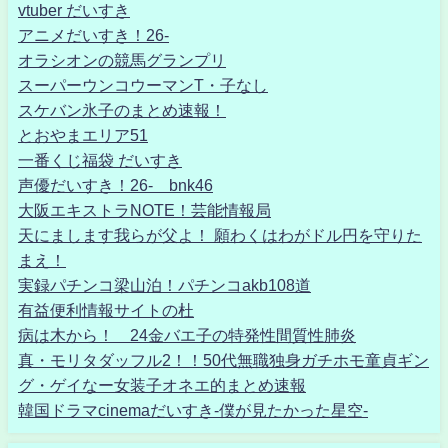
vtuber だいすき
アニメだいすき！26-
オラシオンの競馬グランプリ
スーパーウンコウーマンT・子なし
スケバン氷子のまとめ速報！
とおやまエリア51
一番くじ福袋 だいすき
声優だいすき！26- bnk46
大阪エキストラNOTE！芸能情報局
天にまします我らが父よ！ 願わくはわがドル円を守りた
まえ！
実録パチンコ梁山泊！パチンコakb108道
有益便利情報サイトの杜
病は木から！ 24金バエ子の特発性間質性肺炎
真・モリタダッフル2！！50代無職独身ガチホモ童貞ギン
グ・ゲイなー女装子オネエ的まとめ速報
韓国ドラマcinemaだいすき-僕が見たかった星空-