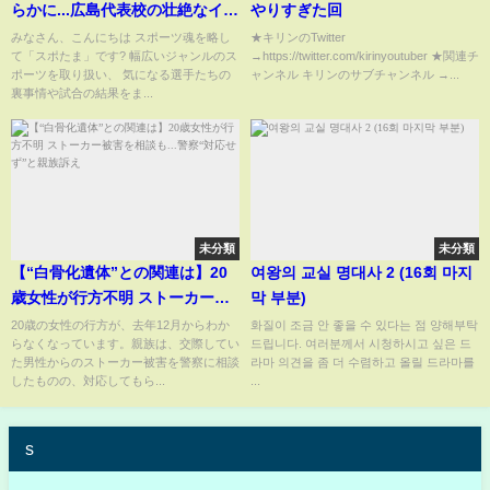
らかに...広島代表校の壮絶なイジ
やりすぎた回
メ内容...炎上を受けて甲子園側か
みなさん、こんにちは スポーツ魂を略し
★キリンのTwitter
て「スポたま」です? 幅広いジャンルのス
→https://twitter.com/kirinyoutuber ★関連チ
ら出場を剥奪された裏側に驚き
ポーツを取り扱い、 気になる選手たちの
ャンネル キリンのサブチャンネル →...
を隠せない...！実は加害者生徒に
裏事情や試合の結果をま...
罰則を与えてない実態に言葉を
失う...！
未分類
未分類
【“白骨化遺体”との関連は】20
여왕의 교실 명대사 2 (16회 마지
歳女性が行方不明 ストーカー被
막 부분)
害を相談も...警察“対応せず”と親
20歳の女性の行方が、去年12月からわか
화질이 조금 안 좋을 수 있다는 점 양해부탁
らなくなっています。親族は、交際してい
드립니다. 여러분께서 시청하시고 싶은 드
族訴え
た男性からのストーカー被害を警察に相談
라마 의견을 좀 더 수렴하고 올릴 드라마를
したものの、対応してもら...
...
s