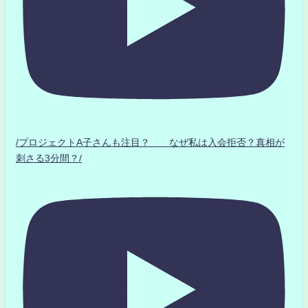
/プロジェクトA子さんも注目？ なぜ私は入会拒否？真相が
刺さる3分間？/