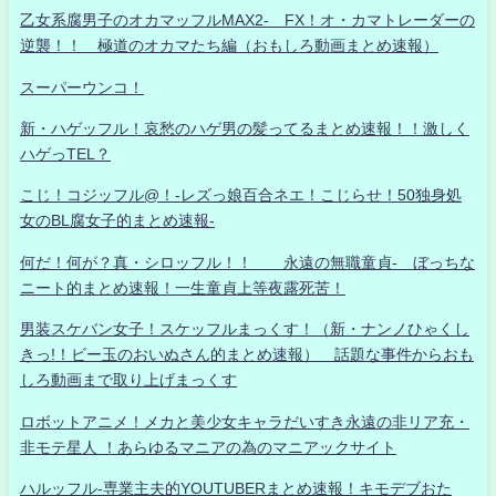
乙女系腐男子のオカマッフルMAX2- FX！オ・カマトレーダーの
逆襲！！ 極道のオカマたち編（おもしろ動画まとめ速報）
スーパーウンコ！
新・ハゲッフル！哀愁のハゲ男の髪ってるまとめ速報！！激しく
ハゲっTEL？
こじ！コジッフル@！-レズっ娘百合ネエ！こじらせ！50独身処
女のBL腐女子的まとめ速報-
何だ！何が？真・シロッフル！！ 永遠の無職童貞- ぼっちな
ニート的まとめ速報！一生童貞上等夜露死苦！
男装スケバン女子！スケッフルまっくす！（新・ナンノひゃくし
きっ!！ビー玉のおいぬさん的まとめ速報） 話題な事件からおも
しろ動画まで取り上げまっくす
ロボットアニメ！メカと美少女キャラだいすき永遠の非リア充・
非モテ星人 ！あらゆるマニアの為のマニアックサイト
ハルッフル-専業主夫的YOUTUBERまとめ速報！キモデブおた