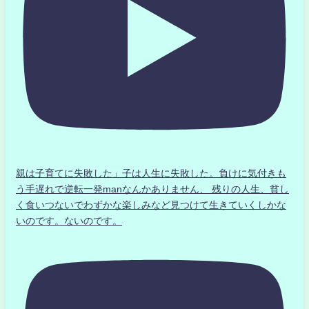
親は子育てに失敗した」子は人生に失敗した。負けに気付きも
う手遅れで逆転一発manなんかありません、 残りの人生、貧し
く食いつないでわずかな楽しみなど見つけて生きていくしかな
いのです。ないのです。