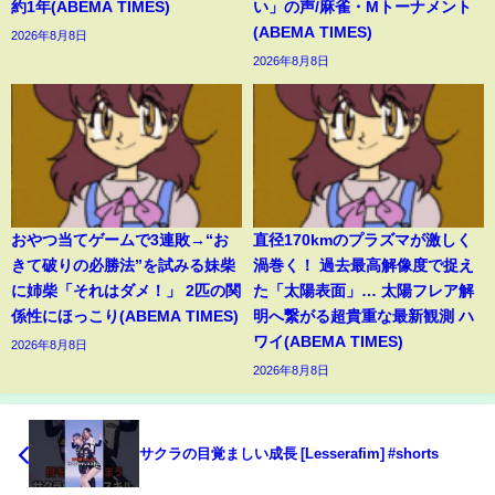
約1年(ABEMA TIMES)
い」の声/麻雀・Mトーナメント
(ABEMA TIMES)
2026年8月8日
2026年8月8日
おやつ当てゲームで3連敗→“お
直径170kmのプラズマが激しく
きて破りの必勝法”を試みる妹柴
渦巻く！ 過去最高解像度で捉え
に姉柴「それはダメ！」 2匹の関
た「太陽表面」… 太陽フレア解
係性にほっこり(ABEMA TIMES)
明へ繋がる超貴重な最新観測 ハ
ワイ(ABEMA TIMES)
2026年8月8日
2026年8月8日
サクラの目覚ましい成長 [Lesserafim] #shorts