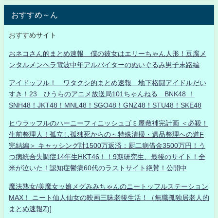
おすすめ～ん
おすすめサイト
おネコさん的まとめ速報 僕の彼女はエリーちゃん人形！豆腐メ
ンタルメンヘラ電波中年アルバイターのぬいぐるみ男子末路編
アイドッフル！ ワタクシ的まとめ速報 地下格闘アイドルだい
すき！23 ひうらのアニメ放送局101ちゃんねる BNK48 ！
SNH48！JKT48！MNL48！SGO48！GNZ48！STU48！SKE48
ヒウラッフルのハーニーフィニッシュゴミ屋敷補完計画 ＜必殺！
生前整理人！孤立し孤独死からの～特殊清掃・遺品整理への道F
完結編＞ キャッシング計1500万返済：厨二病借金3500万円！う
つ病統合失調症14年生HKT46！！9期研究生、最後のサイト！全
米が泣いた！認知症鬱病60代のラストサイト絶賛！公開中
魔法熟女/美魔女ッ娘メグみみちゃんのニートッフルステーション
MAX！ ニート仙人仙女の映画三昧老後生活！（無職孤独居老人的
まとめ速報Z)]