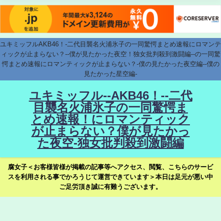
ユキミッフルAKB46！-二代目襲名火浦氷子の一同驚愕まとめ速報にロマンテ
ィックが止まらない？--僕が見たかった夜空！独女批判殺到激闘編--の一同驚
愕まとめ速報にロマンティックが止まらない？-僕の見たかった夜空編--僕の
見たかった星空編-
ユキミッフル--AKB46！--二代
目襲名火浦氷子の一同驚愕ま
とめ速報！にロマンティック
が止まらない？僕が見たかっ
た夜空-独女批判殺到激闘編
腐女子＜お客様皆様が掲載の記事等へアクセス、閲覧、こちらのサービ
スを利用される事でかろうじて運営できています＞本日は足元が悪い中
ご足労頂き誠に有難うございます。