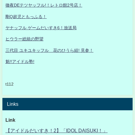
徹夜DEテツヤッフル!！レトロ館2号店！
剛Q超児ともっふる！
ヤナッフル ゲームだいすき6！放送局
ヒウラー総統の野望
三代目 ユキユキッフル 花のひうら組! 見参！
魁!!アイドル塾!
t112
Links
Link
【アイドルだいすき！2】「IDOL DAISUKI！」