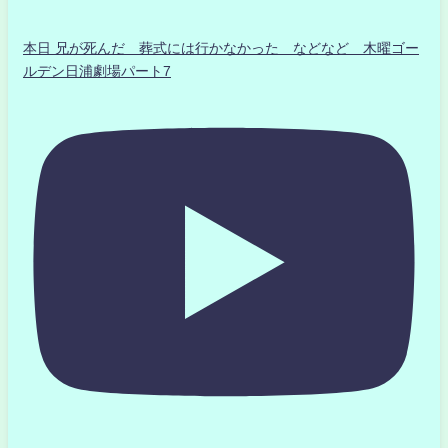
本日 兄が死んだ 葬式には行かなかった などなど 木曜ゴー
ルデン日浦劇場パート7