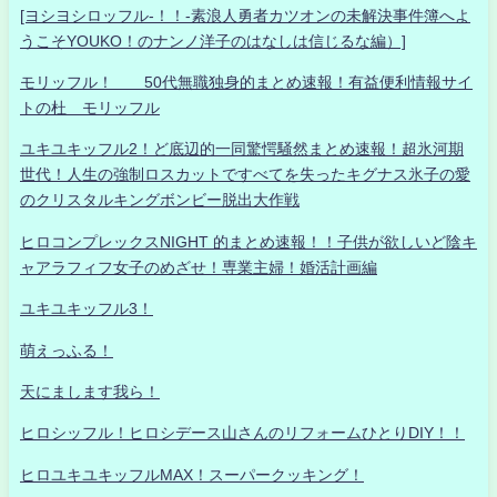
[ヨシヨシロッフル-！！-素浪人勇者カツオンの未解決事件簿へよ
うこそYOUKO！のナンノ洋子のはなしは信じるな編）]
モリッフル！ 50代無職独身的まとめ速報！有益便利情報サイ
トの杜 モリッフル
ユキユキッフル2！ど底辺的一同驚愕騒然まとめ速報！超氷河期
世代！人生の強制ロスカットですべてを失ったキグナス氷子の愛
のクリスタルキングボンビー脱出大作戦
ヒロコンプレックスNIGHT 的まとめ速報！！子供が欲しいど陰キ
ャアラフィフ女子のめざせ！専業主婦！婚活計画編
ユキユキッフル3！
萌えっふる！
天にまします我ら！
ヒロシッフル！ヒロシデース山さんのリフォームひとりDIY！！
ヒロユキユキッフルMAX！スーパークッキング！