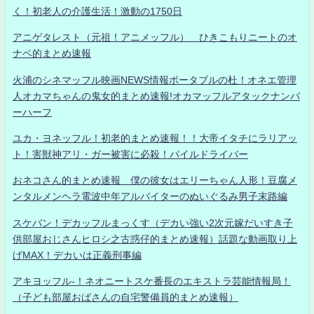
く！初老人の介護生活！激動の1750日
アニゲタレスト（元祖！アニメッフル） ひきこもりニートのオ
ナベ的まとめ速報
火浦のシネマッフル映画NEWS情報ポータブルの杜！オネエ管理
人オカマちゃんの鬼女的まとめ速報!オカマッフルアタックナンバ
ーハーフ
ユカ・ヨネッフル！初老的まとめ速報！！大帝イタチにラリアッ
ト！害獣神アリ・ガー被害に必殺！パイルドライバー
おネコさん的まとめ速報 僕の彼女はエリーちゃん人形！豆腐メ
ンタルメンヘラ電波中年アルバイターのぬいぐるみ男子末路編
スケバン！デカッフルまっくす（デカい強い2次元嫁だいすき子
供部屋おじさんヒロシ之古惑仔的まとめ速報）話題な動画取り上
げMAX！デカいは正義刑事編
アキヨッフル-！ネオニートスケ番長のエキストラ芸能情報局！
（子ども部屋おばさんの自宅警備員的まとめ速報）