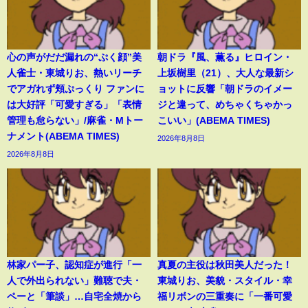
心の声がだだ漏れの“ぷく顔”美
朝ドラ『風、薫る』ヒロイン・
人雀士・東城りお、熱いリーチ
上坂樹里（21）、大人な最新シ
でアガれず頬ぷっくり ファンに
ョットに反響「朝ドラのイメー
は大好評「可愛すぎる」「表情
ジと違って、めちゃくちゃかっ
管理も怠らない」/麻雀・Mトー
こいい」(ABEMA TIMES)
ナメント(ABEMA TIMES)
2026年8月8日
2026年8月8日
林家パー子、認知症が進行「一
真夏の主役は秋田美人だった！
人で外出られない」難聴で夫・
東城りお、美貌・スタイル・幸
ペーと「筆談」…自宅全焼から
福リボンの三重奏に「一番可愛