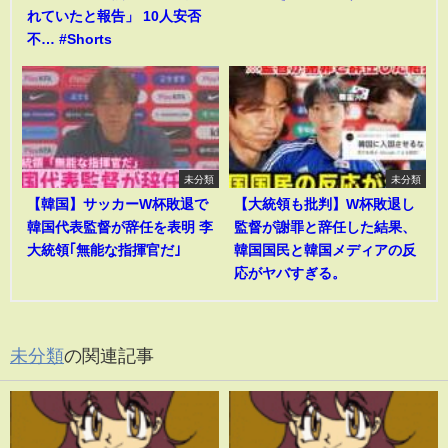
れていたと報告」 10人安否
不… #Shorts
未分類
未分類
【韓国】サッカーW杯敗退で
【大統領も批判】W杯敗退し
韓国代表監督が辞任を表明 李
監督が謝罪と辞任した結果、
大統領｢無能な指揮官だ｣
韓国国民と韓国メディアの反
応がヤバすぎる。
未分類
の関連記事