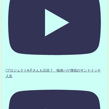
/プロジェクトA子さんも注目？ 独身ハゲ僧侶のサンドイッチ
人生