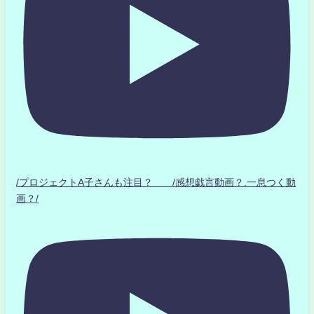
/プロジェクトA子さんも注目？ /感想戯言動画？.一息つく動
画？/