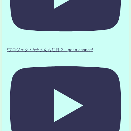
/プロジェクトA子さんも注目？ get a chance!