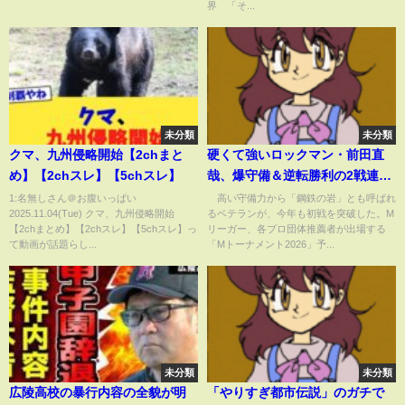
界 「そ...
未分類
未分類
クマ、九州侵略開始【2chまと
硬くて強いロックマン・前田直
め】【2chスレ】【5chスレ】
哉、爆守備＆逆転勝利の2戦連続
トップで首位通過 2位通過は安藤
1:名無しさん＠お腹いっぱい
高い守備力から「鋼鉄の岩」とも呼ばれ
2025.11.04(Tue) クマ、九州侵略開始
るベテランが、今年も初戦を突破した。M
弘樹/麻雀・Mトーナメント
【2chまとめ】【2chスレ】【5chスレ】っ
リーガー、各プロ団体推薦者が出場する
(ABEMA TIMES)
て動画が話題らし...
「Mトーナメント2026」予...
未分類
未分類
広陵高校の暴行内容の全貌が明
「やりすぎ都市伝説」のガチで