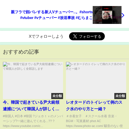
親フラで顔バレする新人Vチューバー..。#shorts
#vtuber #vチューバー #放送事故 #むらまこ
Xでフォローしよう
おすすめの記事
未分類
未分類
今、韓国で起きている尹大統領
レオタードのトイレって例のス
逮捕について韓国人が詳しく全
ク水のやり方と一緒？
部話します
#韓国人 #日本 #韓国 ?ジェホｔｖのメンバ
＃水着女子 ＃スクール水着 音楽・
ーシップ?一緒に遊んでくれる...?? ?
BGM・写真素材 phot AC
https://www.youtube.com/c...
https://www.photo-ac.com/ 騒音のない世