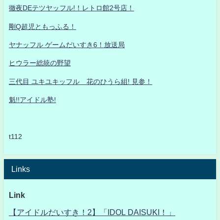
徹夜DEテツヤッフル!！レトロ館2号店！
剛Q超児ともっふる！
ヤナッフル ゲームだいすき6！放送局
ヒウラー総統の野望
三代目 ユキユキッフル 花のひうら組! 見参！
魁!!アイドル塾!
t112
Links
Link
【アイドルだいすき！2】「IDOL DAISUKI！」