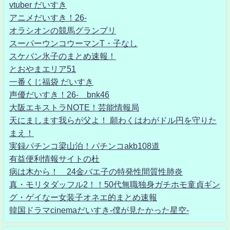
vtuber だいすき
アニメだいすき！26-
オラシオンの競馬グランプリ
スーパーウンコウーマンT・子なし
スケバン氷子のまとめ速報！
とおやまエリア51
一番くじ福袋 だいすき
声優だいすき！26- bnk46
大阪エキストラNOTE！芸能情報局
天にまします我らが父よ！ 願わくはわがドル円を守りた
まえ！
実録パチンコ梁山泊！パチンコakb108道
有益便利情報サイトの杜
病は木から！ 24金バエ子の特発性間質性肺炎
真・モリタダッフル2！！50代無職独身ガチホモ童貞ギン
グ・ゲイなー女装子オネエ的まとめ速報
韓国ドラマcinemaだいすき-僕が見たかった星空-