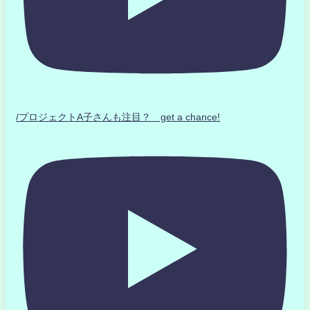
/プロジェクトA子さんも注目？ get a chance!