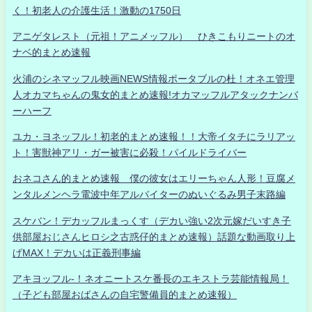
く！初老人の介護生活！激動の1750日
アニゲタレスト（元祖！アニメッフル） ひきこもりニートのオ
ナベ的まとめ速報
火浦のシネマッフル映画NEWS情報ポータブルの杜！オネエ管理
人オカマちゃんの鬼女的まとめ速報!オカマッフルアタックナンバ
ーハーフ
ユカ・ヨネッフル！初老的まとめ速報！！大帝イタチにラリアッ
ト！害獣神アリ・ガー被害に必殺！パイルドライバー
おネコさん的まとめ速報 僕の彼女はエリーちゃん人形！豆腐メ
ンタルメンヘラ電波中年アルバイターのぬいぐるみ男子末路編
スケバン！デカッフルまっくす（デカい強い2次元嫁だいすき子
供部屋おじさんヒロシ之古惑仔的まとめ速報）話題な動画取り上
げMAX！デカいは正義刑事編
アキヨッフル-！ネオニートスケ番長のエキストラ芸能情報局！
（子ども部屋おばさんの自宅警備員的まとめ速報）