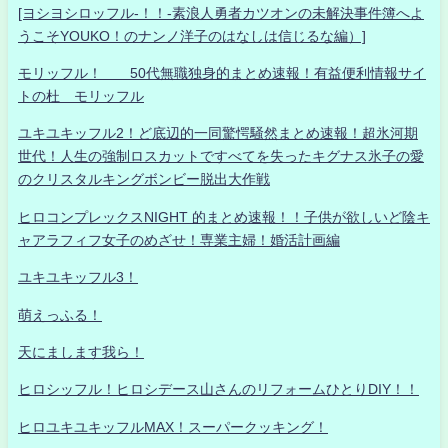
[ヨシヨシロッフル-！！-素浪人勇者カツオンの未解決事件簿へよ
うこそYOUKO！のナンノ洋子のはなしは信じるな編）]
モリッフル！ 50代無職独身的まとめ速報！有益便利情報サイ
トの杜 モリッフル
ユキユキッフル2！ど底辺的一同驚愕騒然まとめ速報！超氷河期
世代！人生の強制ロスカットですべてを失ったキグナス氷子の愛
のクリスタルキングボンビー脱出大作戦
ヒロコンプレックスNIGHT 的まとめ速報！！子供が欲しいど陰キ
ャアラフィフ女子のめざせ！専業主婦！婚活計画編
ユキユキッフル3！
萌えっふる！
天にまします我ら！
ヒロシッフル！ヒロシデース山さんのリフォームひとりDIY！！
ヒロユキユキッフルMAX！スーパークッキング！