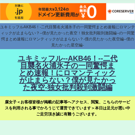
ユキミッフルAKB46！-二代目襲名火浦氷子の一同驚愕まとめ速報にロマンテ
ィックが止まらない？--僕が見たかった夜空！独女批判殺到激闘編--の一同驚
愕まとめ速報にロマンティックが止まらない？-僕の見たかった夜空編--僕の
見たかった星空編-
ユキミッフル--AKB46！--二代
目襲名火浦氷子の一同驚愕ま
とめ速報！にロマンティック
が止まらない？僕が見たかっ
た夜空-独女批判殺到激闘編
腐女子＜お客様皆様が掲載の記事等へアクセス、閲覧、こちらのサービ
スを利用される事でかろうじて運営できています＞本日は足元が悪い中
ご足労頂き誠に有難うございます。