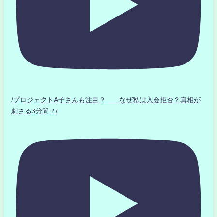
/プロジェクトA子さんも注目？ なぜ私は入会拒否？真相が
刺さる3分間？/