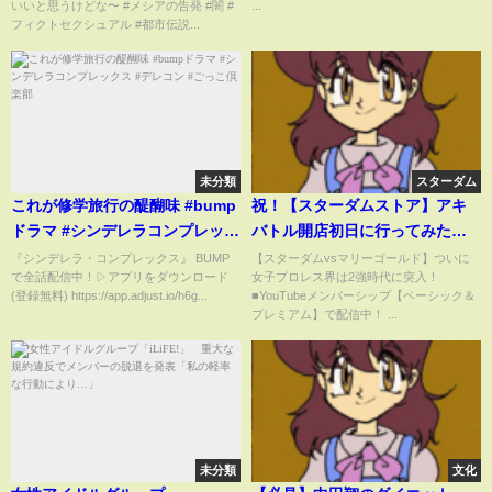
分配布とＳＮＳ告知 お腹の中
いいと思うけどな〜 #メシアの告発 #闇 #
...
フィクトセクシュアル #都市伝説...
の赤ちゃんも対象「備蓄米にも
新米にも使えます」
未分類
スターダム
これが修学旅行の醍醐味 #bump
祝！【スターダムストア】アキ
ドラマ #シンデレラコンプレック
バトル開店初日に行ってみた！
ス #デレコン #ごっこ倶楽部
スターライト・キッド！岩谷麻
『シンデレラ・コンプレックス』 BUMP
【スターダムvsマリーゴールド】ついに
で全話配信中！▷アプリをダウンロード
女子プロレス界は2強時代に突入！
優！中野たむ！朱里！林下詩美
(登録無料) https://app.adjust.io/h6g...
■YouTubeメンバーシップ【ベーシック＆
が君を出迎える！店舗＆商品を
プレミアム】で配信中！ ...
紹介！商品と展示物が凄い！行
き方紹介も！【STARDOM】
未分類
文化