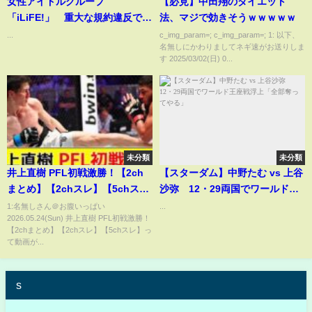
女性アイドルグループ
【必見】中田翔のダイエット
「iLiFE!」 重大な規約違反でメ
法、マジで効きそうｗｗｗｗｗ
ンバーの脱退を発表「私の軽率
...
c_img_param=; c_img_param=; 1: 以下、
名無しにかわりましてネギ速がお送りしま
な行動により…」
す 2025/03/02(日) 0...
未分類
未分類
井上直樹 PFL初戦激勝！【2ch
【スターダム】中野たむ vs 上谷
まとめ】【2chスレ】【5chス
沙弥 12・29両国でワールド王
レ】
座戦浮上「全部奪ってやる」
1:名無しさん＠お腹いっぱい
...
2026.05.24(Sun) 井上直樹 PFL初戦激勝！
【2chまとめ】【2chスレ】【5chスレ】っ
て動画が...
s