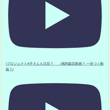
/プロジェクトA子さんも注目？ /感想戯言動画？.一息つく動
画？/