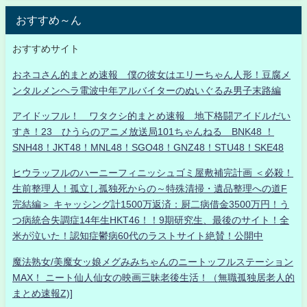
おすすめ～ん
おすすめサイト
おネコさん的まとめ速報 僕の彼女はエリーちゃん人形！豆腐メ
ンタルメンヘラ電波中年アルバイターのぬいぐるみ男子末路編
アイドッフル！ ワタクシ的まとめ速報 地下格闘アイドルだい
すき！23 ひうらのアニメ放送局101ちゃんねる BNK48 ！
SNH48！JKT48！MNL48！SGO48！GNZ48！STU48！SKE48
ヒウラッフルのハーニーフィニッシュゴミ屋敷補完計画 ＜必殺！
生前整理人！孤立し孤独死からの～特殊清掃・遺品整理への道F
完結編＞ キャッシング計1500万返済：厨二病借金3500万円！う
つ病統合失調症14年生HKT46！！9期研究生、最後のサイト！全
米が泣いた！認知症鬱病60代のラストサイト絶賛！公開中
魔法熟女/美魔女ッ娘メグみみちゃんのニートッフルステーション
MAX！ ニート仙人仙女の映画三昧老後生活！（無職孤独居老人的
まとめ速報Z)]