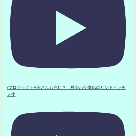
/プロジェクトA子さんも注目？ 独身ハゲ僧侶のサンドイッチ
人生