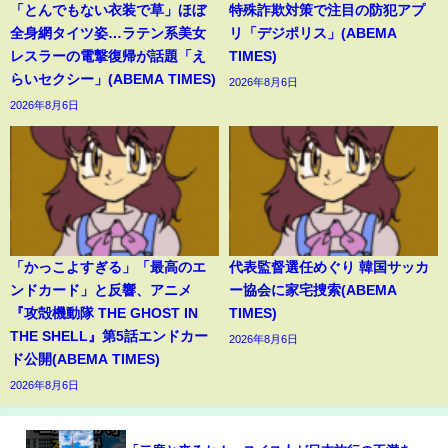
「とんでもない衣装で草」ほぼ
特殊詐欺対策で注目の防犯アプ
全身網タイツ姿…ラテン系美女
リ「デジポリス」(ABEMA
レスラーの電撃復帰が話題「え
TIMES)
らいセクシー」(ABEMA TIMES)
2026年8月6日
2026年8月6日
「かっこよすぎる」「最高のエ
代表監督選任めぐり 韓国サッカ
ンドカード」と反響、アニメ
ー協会に家宅捜索(ABEMA
『攻殻機動隊 THE GHOST IN
TIMES)
THE SHELL』第5話エンドカー
2026年8月6日
ド公開(ABEMA TIMES)
2026年8月6日