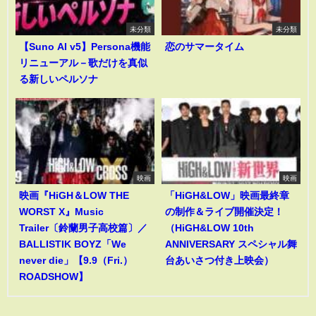
未分類
未分類
【Suno AI v5】Persona機能
恋のサマータイム
リニューアル－歌だけを真似
る新しいペルソナ
映画
映画
映画『HiGH＆LOW THE
「HiGH&LOW」映画最終章
WORST X』Music
の制作＆ライブ開催決定！
Trailer〔鈴蘭男子高校篇〕／
（HiGH&LOW 10th
BALLISTIK BOYZ「We
ANNIVERSARY スペシャル舞
never die」【9.9（Fri.）
台あいさつ付き上映会）
ROADSHOW】