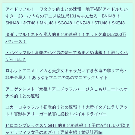
アイドッフル！ ワタクシ的まとめ速報 地下格闘アイドルだい
すき！23 ひうらのアニメ放送局101ちゃんねる BNK48 ！
SNH48！JKT48！MNL48！SGO48！GNZ48！STU48！SKE48
タダッフル！ネトゲ廃人的まとめ速報！！ネット乞食DE2000万
パワーズ！
・ハゲッフル！哀愁のハゲ男の髪ってるまとめ速報！！激しくハ
ゲっTEL？
ロボットアニメ！メカと美少女キャラだいすき永遠の非リア充・
非モテ星人 ！あらゆるマニアの為のマニアックサイト
アニゲタレスト（元祖！アニメッフル） ひきこもりニートのオ
ナベ的まとめ速報
ユカ・ヨネッフル！初老的まとめ速報！！大帝イタチにラリアッ
ト！害獣神アリ・ガー被害に必殺！パイルドライバー
ヒロコンプレックスNIGHT 的まとめ速報！！子供が欲しいど陰キ
ャアラフィフ女子のめざせ！専業主婦！婚活計画編