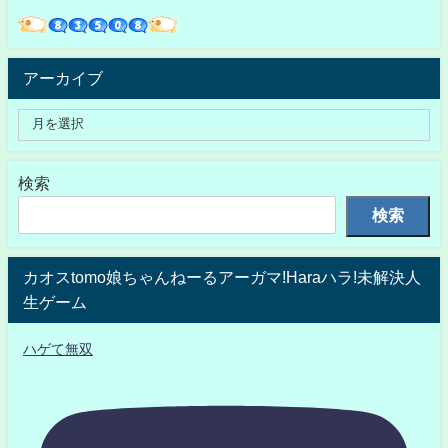
アーカイブ
検索
検索
カオスtomo娘ちゃんねーるアーガマ!Haraハラ!未解決人
生ゲーム
ハゲて無双