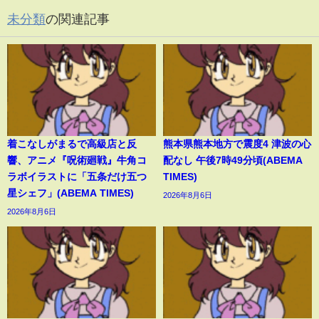
未分類
の関連記事
着こなしがまるで高級店と反
熊本県熊本地方で震度4 津波の心
響、アニメ『呪術廻戦』牛角コ
配なし 午後7時49分頃(ABEMA
ラボイラストに「五条だけ五つ
TIMES)
星シェフ」(ABEMA TIMES)
2026年8月6日
2026年8月6日