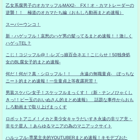
乙女系腐男子のオカマッフルMAX2- FX！オ・カマトレーダーの
逆襲！！ 極道のオカマたち編（おもしろ動画まとめ速報）
スーパーウンコ！
新・ハゲッフル！哀愁のハゲ男の髪ってるまとめ速報！！激しく
ハゲっTEL？
こじ！コジッフル@！-レズっ娘百合ネエ！こじらせ！50独身処
女のBL腐女子的まとめ速報-
何だ！何が？真・シロッフル！！ 永遠の無職童貞- ぼっちな
ニート的まとめ速報！一生童貞上等夜露死苦！
男装スケバン女子！スケッフルまっくす！（新・ナンノひゃくし
きっ!！ビー玉のおいぬさん的まとめ速報） 話題な事件からおも
しろ動画まで取り上げまっくす
ロボットアニメ！メカと美少女キャラだいすき永遠の非リア充・
非モテ星人 ！あらゆるマニアの為のマニアックサイト
ハルッフル-専業主夫的YOUTUBERまとめ速報！キモデブおた