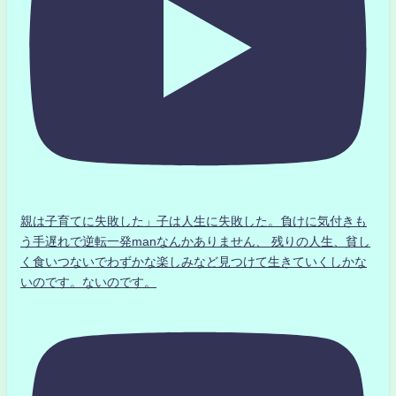
親は子育てに失敗した」子は人生に失敗した。負けに気付きも
う手遅れで逆転一発manなんかありません、 残りの人生、貧し
く食いつないでわずかな楽しみなど見つけて生きていくしかな
いのです。ないのです。