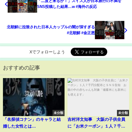
「二度と来るか！」スイス人が日本旅行の不満を
SNS投稿した結果…w #海外の反応
北朝鮮に拉致された日本人カップルの闇が深すぎる
#北朝鮮 #金正恩
Xでフォローしよう
おすすめの記事
未分類
未分類
「名探偵コナン」のキャラと結
吉村洋文知事 大阪の子供全員
婚した女性とは…
に「お米クーポン」１人７千円