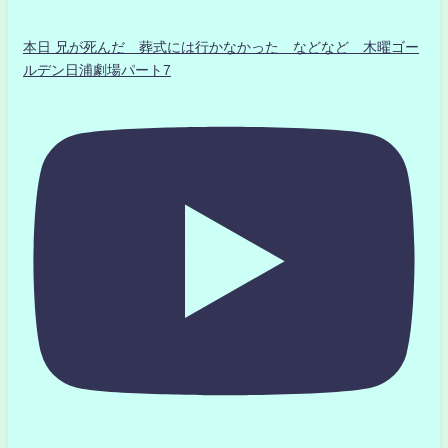
本日 兄が死んだ 葬式には行かなかった などなど 木曜ゴー
ルデン日浦劇場パート7