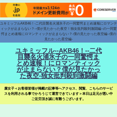
ユキミッフルAKB46！-二代目襲名火浦氷子の一同驚愕まとめ速報にロマンテ
ィックが止まらない？--僕が見たかった夜空！独女批判殺到激闘編--の一同驚
愕まとめ速報にロマンティックが止まらない？-僕の見たかった夜空編--僕の
見たかった星空編-
ユキミッフル--AKB46！--二代
目襲名火浦氷子の一同驚愕ま
とめ速報！にロマンティック
が止まらない？僕が見たかっ
た夜空-独女批判殺到激闘編
腐女子＜お客様皆様が掲載の記事等へアクセス、閲覧、こちらのサービ
スを利用される事でかろうじて運営できています＞本日は足元が悪い中
ご足労頂き誠に有難うございます。