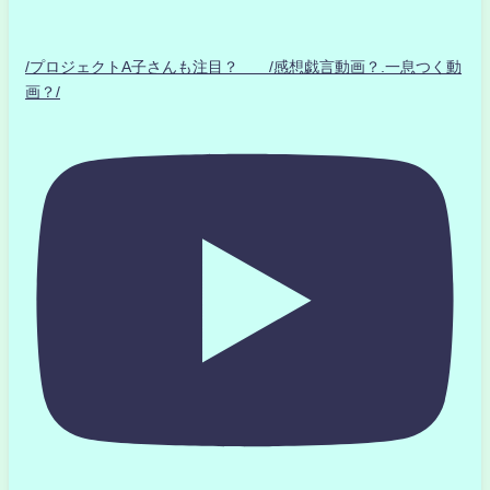
/プロジェクトA子さんも注目？ /感想戯言動画？.一息つく動
画？/