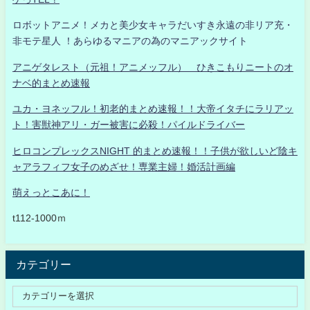
ロボットアニメ！メカと美少女キャラだいすき永遠の非リア充・
非モテ星人 ！あらゆるマニアの為のマニアックサイト
アニゲタレスト（元祖！アニメッフル） ひきこもりニートのオ
ナベ的まとめ速報
ユカ・ヨネッフル！初老的まとめ速報！！大帝イタチにラリアッ
ト！害獣神アリ・ガー被害に必殺！パイルドライバー
ヒロコンプレックスNIGHT 的まとめ速報！！子供が欲しいど陰キ
ャアラフィフ女子のめざせ！専業主婦！婚活計画編
萌えっとこあに！
t112-1000ｍ
カテゴリー