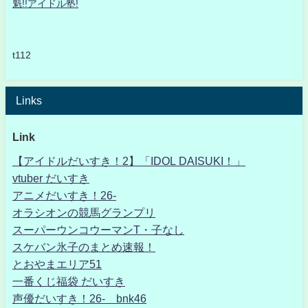
魁!!アイドル塾!
t112
Links
Link
【アイドルだいすき！2】「IDOL DAISUKI！」
vtuber だいすき
アニメだいすき！26-
オラシオンの競馬グランプリ
スーパーウンコウーマンT・子なし
スケバン氷子のまとめ速報！
とおやまエリア51
一番くじ福袋 だいすき
声優だいすき！26- bnk46