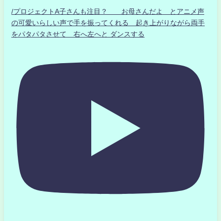
/プロジェクトA子さんも注目？ お母さんだよ とアニメ声
の可愛いらしい声で手を振ってくれる 起き上がりながら両手
をパタパタさせて 右へ左へと ダンスする