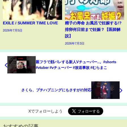
EXILE / SUMMER TIME LOVE
精子の寿命 お風呂で妊娠する!?
排卵何日前まで妊娠？【医師解
2026年7月5日
説】
2026年7月3日
親フラで顔バレする新人Vチューバー..。#shorts
#vtuber #vチューバー #放送事故 #むらまこ
さくら、プチハプニングにもさすがの対応
Xでフォローしよう
おすすめの記事