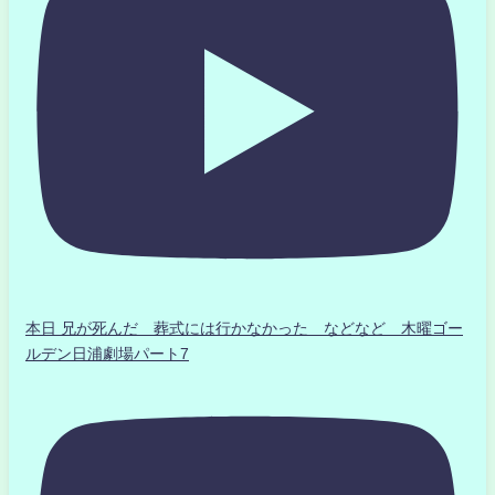
本日 兄が死んだ 葬式には行かなかった などなど 木曜ゴー
ルデン日浦劇場パート7