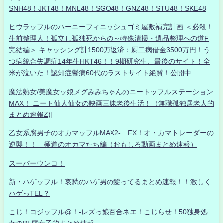
SNH48！JKT48！MNL48！SGO48！GNZ48！STU48！SKE48
ヒウラッフルのハーニーフィニッシュゴミ屋敷補完計画 ＜必殺！
生前整理人！孤立し孤独死からの～特殊清掃・遺品整理への道F
完結編＞ キャッシング計1500万返済：厨二病借金3500万円！う
つ病統合失調症14年生HKT46！！9期研究生、最後のサイト！全
米が泣いた！認知症鬱病60代のラストサイト絶賛！公開中
魔法熟女/美魔女ッ娘メグみみちゃんのニートッフルステーション
MAX！ ニート仙人仙女の映画三昧老後生活！（無職孤独居老人的
まとめ速報Z)]
乙女系腐男子のオカマッフルMAX2- FX！オ・カマトレーダーの
逆襲！！ 極道のオカマたち編（おもしろ動画まとめ速報）
スーパーウンコ！
新・ハゲッフル！哀愁のハゲ男の髪ってるまとめ速報！！激しく
ハゲっTEL？
こじ！コジッフル@！-レズっ娘百合ネエ！こじらせ！50独身処