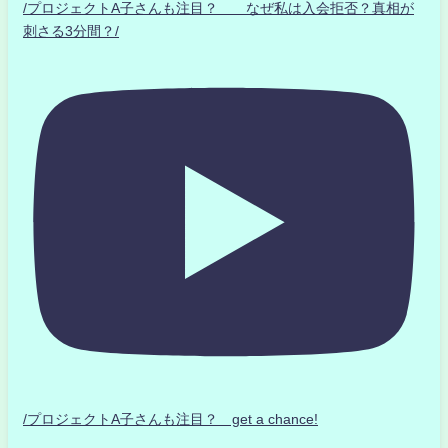
/プロジェクトA子さんも注目？ なぜ私は入会拒否？真相が
刺さる3分間？/
/プロジェクトA子さんも注目？ get a chance!