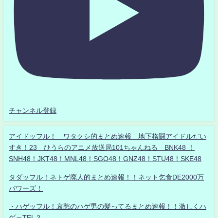
チャンネル登録
アイドッフル！ ワタクシ的まとめ速報 地下格闘アイドルだい
すき！23 ひうらのアニメ放送局101ちゃんねる BNK48 ！
SNH48！JKT48！MNL48！SGO48！GNZ48！STU48！SKE48
タダッフル！ネトゲ廃人的まとめ速報！！ネット乞食DE2000万
パワーズ！
・ハゲッフル！哀愁のハゲ男の髪ってるまとめ速報！！激しくハ
ゲっTEL？