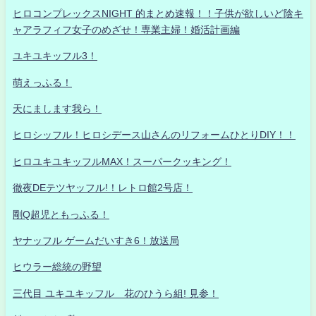
ヒロコンプレックスNIGHT 的まとめ速報！！子供が欲しいど陰キ
ャアラフィフ女子のめざせ！専業主婦！婚活計画編
ユキユキッフル3！
萌えっふる！
天にまします我ら！
ヒロシッフル！ヒロシデース山さんのリフォームひとりDIY！！
ヒロユキユキッフルMAX！スーパークッキング！
徹夜DEテツヤッフル!！レトロ館2号店！
剛Q超児ともっふる！
ヤナッフル ゲームだいすき6！放送局
ヒウラー総統の野望
三代目 ユキユキッフル 花のひうら組! 見参！