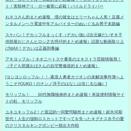
ト！害獣神アリ・ガー被害に必殺！パイルドライバー
おネコさん的まとめ速報 僕の彼女はエリーちゃん人形！豆腐メ
ンタルメンヘラ電波中年アルバイターのぬいぐるみ男子末路編
スケバン！デカッフルまっくす（デカい強い2次元嫁だいすき子
供部屋おじさんヒロシ之古惑仔的まとめ速報）話題な動画取り上
げMAX！デカいは正義刑事編
アキヨッフル-！ネオニートスケ番長のエキストラ芸能情報局！
（子ども部屋おばさんの自宅警備員的まとめ速報）
[ヨシヨシロッフル-！！-素浪人勇者カツオンの未解決事件簿へよ
うこそYOUKO！のナンノ洋子のはなしは信じるな編）]
モリッフル！ 50代無職独身的まとめ速報！有益便利情報サイ
トの杜 モリッフル
ユキユキッフル2！ど底辺的一同驚愕騒然まとめ速報！超氷河期
世代！人生の強制ロスカットですべてを失ったキグナス氷子の愛
のクリスタルキングボンビー脱出大作戦