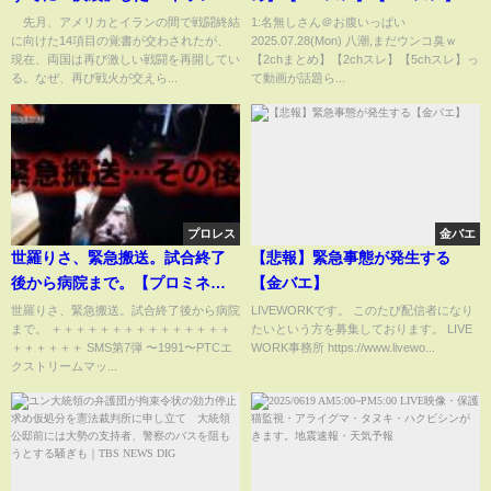
大統領は「もう関わりたくな
先月、アメリカとイランの間で戦闘終結
1:名無しさん＠お腹いっぱい
に向けた14項目の覚書が交わされたが、
2025.07.28(Mon) 八潮,まだウンコ臭ｗ
い」と疲れ？ 今後の動向を分析
現在、両国は再び激しい戦闘を再開してい
【2chまとめ】【2chスレ】【5chスレ】っ
(ABEMA TIMES)
る。なぜ、再び戦火が交えら...
て動画が話題ら...
プロレス
金バエ
世羅りさ、緊急搬送。試合終了
【悲報】緊急事態が発生する
後から病院まで。【プロミネン
【金バエ】
ス第21戦 〜紅炎燦々〜】【玉川
世羅りさ、緊急搬送。試合終了後から病院
LIVEWORKです。 このたび配信者になり
まで。 ＋＋＋＋＋＋＋＋＋＋＋＋＋＋＋
たいという方を募集しております。 LIVE
ボールのスリーカウントは叩か
＋＋＋＋＋＋ SMS第7弾 〜1991〜PTCエ
WORK事務所 https://www.livewo...
せない！】
クストリームマッ...