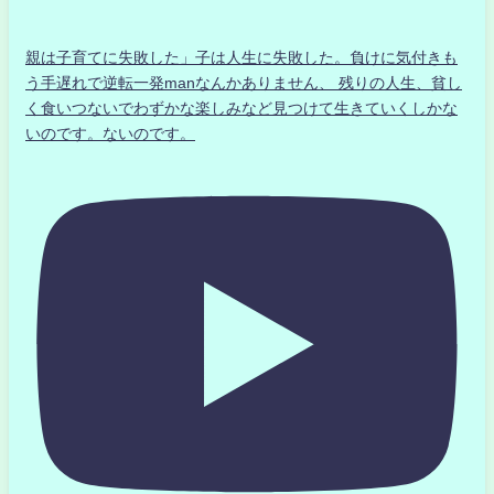
親は子育てに失敗した」子は人生に失敗した。負けに気付きも
う手遅れで逆転一発manなんかありません、 残りの人生、貧し
く食いつないでわずかな楽しみなど見つけて生きていくしかな
いのです。ないのです。