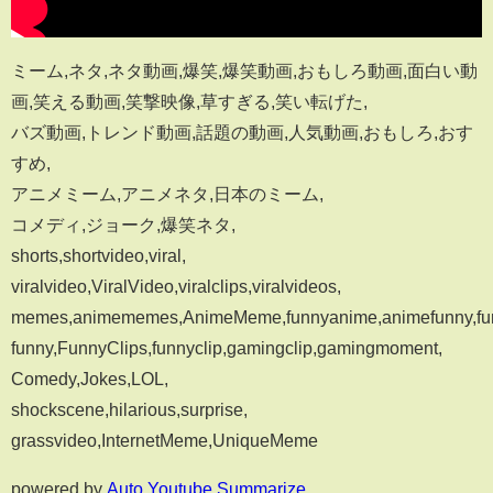
ミーム,ネタ,ネタ動画,爆笑,爆笑動画,おもしろ動画,面白い動
画,笑える動画,笑撃映像,草すぎる,笑い転げた,
バズ動画,トレンド動画,話題の動画,人気動画,おもしろ,おす
すめ,
アニメミーム,アニメネタ,日本のミーム,
コメディ,ジョーク,爆笑ネタ,
shorts,shortvideo,viral,
viralvideo,ViralVideo,viralclips,viralvideos,
memes,animememes,AnimeMeme,funnyanime,animefunny,f
funny,FunnyClips,funnyclip,gamingclip,gamingmoment,
Comedy,Jokes,LOL,
shockscene,hilarious,surprise,
grassvideo,InternetMeme,UniqueMeme
powered by
Auto Youtube Summarize