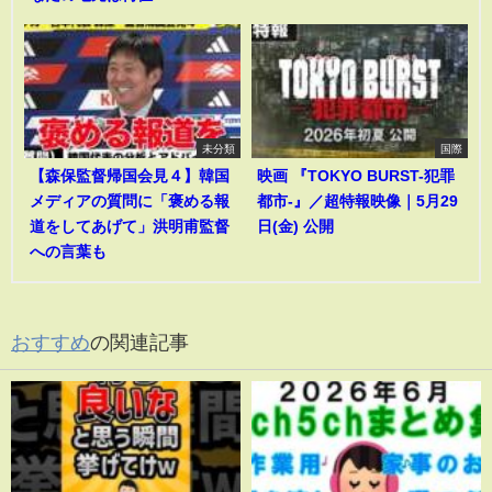
未分類
国際
【森保監督帰国会見４】韓国
映画 『TOKYO BURST-犯罪
メディアの質問に「褒める報
都市-』／超特報映像｜5月29
道をしてあげて」洪明甫監督
日(金) 公開
への言葉も
おすすめ
の関連記事