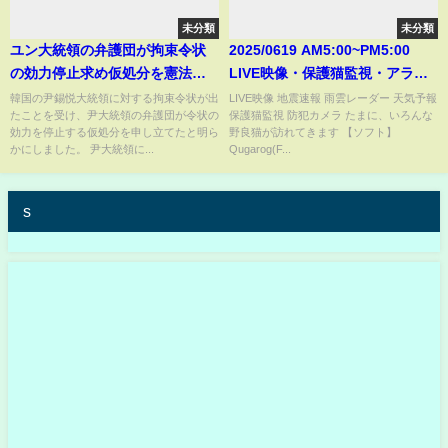
未分類
未分類
ユン大統領の弁護団が拘束令状
2025/0619 AM5:00~PM5:00
の効力停止求め仮処分を憲法裁
LIVE映像・保護猫監視・アライ
判所に申し立て 大統領公邸前
グマ・タヌキ・ハクビシンがき
韓国の尹錫悦大統領に対する拘束令状が出
LIVE映像 地震速報 雨雲レーダー 天気予報
たことを受け、尹大統領の弁護団が令状の
保護猫監視 防犯カメラ たまに、いろんな
には大勢の支持者、警察のバス
ます。地震速報・天気予報
効力を停止する仮処分を申し立てたと明ら
野良猫が訪れてきます 【ソフト】
を阻もうとする騒ぎも｜
かにしました。 尹大統領に...
Qugarog(F...
TBS NEWS DIG
s