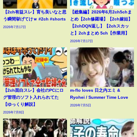
【2ch有益スレ】育ち良いなと思
【総集編】2026年6月2ch5chま
う瞬間挙げてけｗ #2ch #shorts
とめ【2ch修羅場】【2ch嫁姑】
【2chDQN返し】【2chスカッ
2026年7月17日
と】2chまとめ 5ch【作業用】
2026年7月17日
【2ch面白スレ】会社のPCにロ
m-flo loves 日之内エミ &
グ管理のソフト入れられてた
Ryohei / Summer Time Love
【ゆっくり解説】
2026年7月5日
2026年7月8日