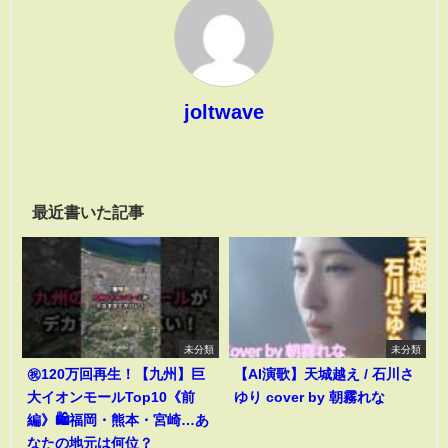
joltwave
最近書いた記事
未分類
未分類
㊗️120万回再生！【九州】巨
【AI演歌】天城越え / 石川さ
大イオンモールTop10《前
ゆり cover by 朝霧れな
編》🛍️福岡・熊本・宮崎…あ
なたの地元は何位？