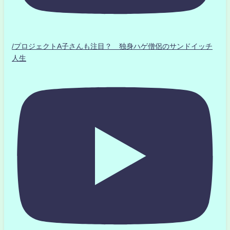
/プロジェクトA子さんも注目？ 独身ハゲ僧侶のサンドイッチ
人生