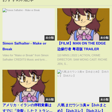
未分類
未分類
Simon Safhalter - Make or
【FILM】MAN ON THE EDGE
Break
边缘行者 粤语版 TRAILER
Video for "Make or Break" from Simon
110 MINS | 2022 | ACTION, CRIME
Safhalter CREDITS Music and lyric...
DIRECTOR: SAM WONG CAST: RICHIE
JEN, S...
未分類
未分類
アメリカ・イランの停戦覚書は
八潮,まだウンコ臭ｗ【2chまと
すでに「決裂」した？ トランプ
め】【2chスレ】【5chスレ】