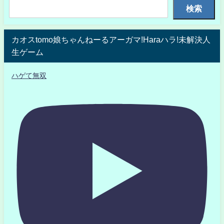
検索
カオスtomo娘ちゃんねーるアーガマ!Haraハラ!未解決人
生ゲーム
ハゲて無双