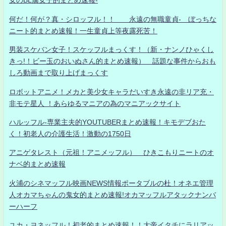
女のBL腐女子的まとめ速報-
何だ！何が？真・シロッフル！！ 永遠の無職童貞- ぼっちな
ニート的まとめ速報！一生童貞上等夜露死苦！
男装スケバン女子！スケッフルまっくす！（新・ナンノひゃくし
きっ!！ビー玉のおいぬさん的まとめ速報） 話題な事件からおも
しろ動画まで取り上げまっくす
ロボットアニメ！メカと美少女キャラだいすき永遠の非リア充・
非モテ星人 ！あらゆるマニアの為のマニアックサイト
ハルッフル-専業主夫的YOUTUBERまとめ速報！キモデブおた
く！初老人の介護生活！激動の1750日
アニゲタレスト（元祖！アニメッフル） ひきこもりニートのオ
ナベ的まとめ速報
火浦のシネマッフル映画NEWS情報ポータブルの杜！オネエ管理
人オカマちゃんの鬼女的まとめ速報!オカマッフルアタックナンバ
ーハーフ
ユカ・ヨネッフル！初老的まとめ速報！！大帝イタチにラリアッ