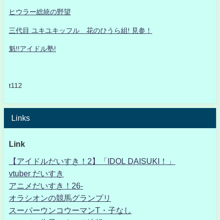
ヒウラー総統の野望
三代目 ユキユキッフル 花のひうら組! 見参！
魁!!アイドル塾!
t112
Links
Link
【アイドルだいすき！2】「IDOL DAISUKI！」
vtuber だいすき
アニメだいすき！26-
オラシオンの競馬グランプリ
スーパーウンコウーマンT・子なし