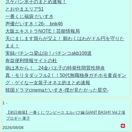
スケバン氷子のまとめ速報！
とおやまエリア51
一番くじ福袋 だいすき
声優だいすき！26- bnk46
大阪エキストラNOTE！芸能情報局
天にまします我らが父よ！ 願わくはわがドル円を守りた
まえ！
実録パチンコ梁山泊！パチンコakb108道
有益便利情報サイトの杜
病は木から！ 24金バエ子の特発性間質性肺炎
真・モリタダッフル2！！50代無職独身ガチホモ童貞ギン
グ・ゲイなー女装子オネエ的まとめ速報
韓国ドラマcinemaだいすき-僕が見たかった星空-
1 -
【初日相場】一番くじ ワンピース エルバフ編 GIANT BASH!! Vol.2 場
ブロギー 軍子
2026/08/08