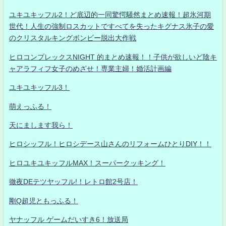
ユキユキッフル2！ど底辺的一同驚愕騒然まとめ速報！超氷河期
世代！人生の強制ロスカットですべてを失ったキグナス氷子の愛
のクリスタルキングボンビー脱出大作戦
ヒロコンプレックスNIGHT 的まとめ速報！！子供が欲しいど陰キ
ャアラフィフ女子のめざせ！専業主婦！婚活計画編
ユキユキッフル3！
萌えっふる！
天にまします我ら！
ヒロシッフル！ヒロシデース山さんのリフォームひとりDIY！！
ヒロユキユキッフルMAX！スーパークッキング！
徹夜DEテツヤッフル!！レトロ館2号店！
剛Q超児ともっふる！
ヤナッフル ゲームだいすき6！放送局