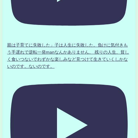
親は子育てに失敗した」子は人生に失敗した。負けに気付きも
う手遅れで逆転一発manなんかありません、 残りの人生、貧し
く食いつないでわずかな楽しみなど見つけて生きていくしかな
いのです。ないのです。