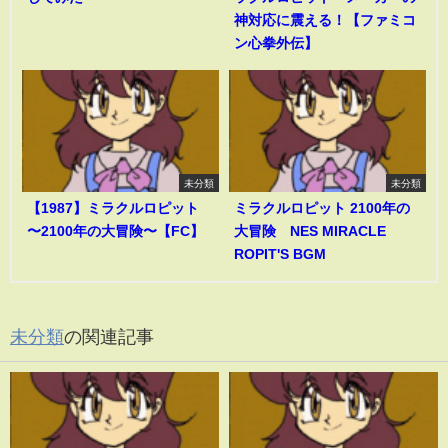
神対応に震える！【ファミコ
ン心拳外伝】
未分類
未分類
【1987】ミラクルロピット
ミラクルロピット 2100年の
〜2100年の大冒険〜【FC】
大冒険 NES MIRACLE
ROPIT'S BGM
未分類
の関連記事