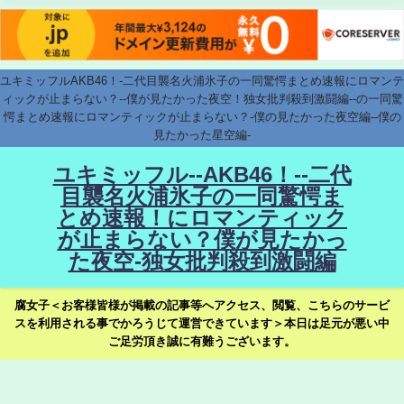
ユキミッフルAKB46！-二代目襲名火浦氷子の一同驚愕まとめ速報にロマンテ
ィックが止まらない？--僕が見たかった夜空！独女批判殺到激闘編--の一同驚
愕まとめ速報にロマンティックが止まらない？-僕の見たかった夜空編--僕の
見たかった星空編-
ユキミッフル--AKB46！--二代
目襲名火浦氷子の一同驚愕ま
とめ速報！にロマンティック
が止まらない？僕が見たかっ
た夜空-独女批判殺到激闘編
腐女子＜お客様皆様が掲載の記事等へアクセス、閲覧、こちらのサービ
スを利用される事でかろうじて運営できています＞本日は足元が悪い中
ご足労頂き誠に有難うございます。