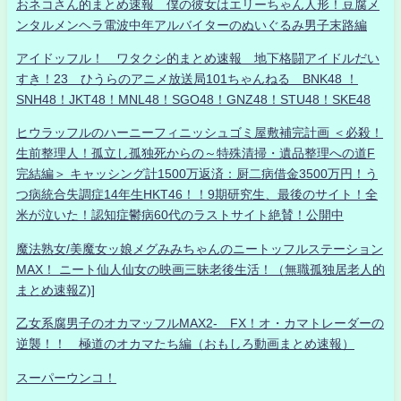
おネコさん的まとめ速報 僕の彼女はエリーちゃん人形！豆腐メ
ンタルメンヘラ電波中年アルバイターのぬいぐるみ男子末路編
アイドッフル！ ワタクシ的まとめ速報 地下格闘アイドルだい
すき！23 ひうらのアニメ放送局101ちゃんねる BNK48 ！
SNH48！JKT48！MNL48！SGO48！GNZ48！STU48！SKE48
ヒウラッフルのハーニーフィニッシュゴミ屋敷補完計画 ＜必殺！
生前整理人！孤立し孤独死からの～特殊清掃・遺品整理への道F
完結編＞ キャッシング計1500万返済：厨二病借金3500万円！う
つ病統合失調症14年生HKT46！！9期研究生、最後のサイト！全
米が泣いた！認知症鬱病60代のラストサイト絶賛！公開中
魔法熟女/美魔女ッ娘メグみみちゃんのニートッフルステーション
MAX！ ニート仙人仙女の映画三昧老後生活！（無職孤独居老人的
まとめ速報Z)]
乙女系腐男子のオカマッフルMAX2- FX！オ・カマトレーダーの
逆襲！！ 極道のオカマたち編（おもしろ動画まとめ速報）
スーパーウンコ！