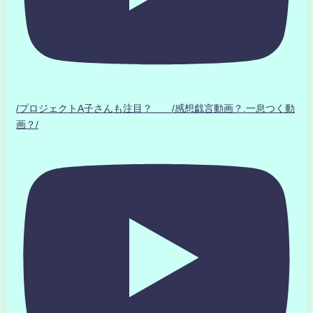
/プロジェクトA子さんも注目？ /感想戯言動画？.一息つく動
画？/