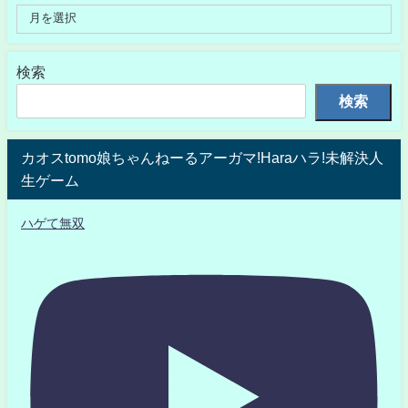
検索
検索
カオスtomo娘ちゃんねーるアーガマ!Haraハラ!未解決人
生ゲーム
ハゲて無双