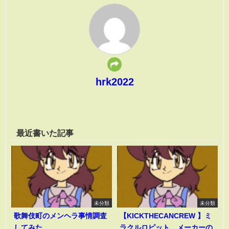
hrk2022
最近書いた記事
未分類
未分類
歌舞伎町のメンヘラ事情調査
【KICKTHECANCREW 】ミ
してみた
ラクルロピット メーカーの