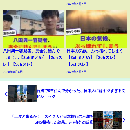
2026年8月8日
八田與一容疑者、完全に詰んで
日本の気候、ぶっ壊れてしまう
しまう…【2chまとめ】【2chス
【2chまとめ】【2chスレ】
レ】【5chスレ】
【5chスレ】
2026年8月8日
2026年8月8日
台湾で8年住んで分かった、日本人にはキツすぎる文
化ショック
「二度と来るか！」スイス人が日本旅行の不満を
SNS投稿した結果…w #海外の反応