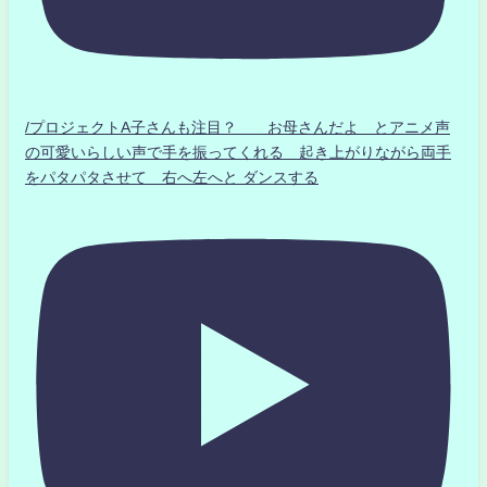
/プロジェクトA子さんも注目？ お母さんだよ とアニメ声
の可愛いらしい声で手を振ってくれる 起き上がりながら両手
をパタパタさせて 右へ左へと ダンスする