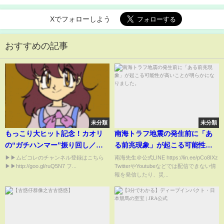
Xでフォローしよう
おすすめの記事
未分類
未分類
もっこり大ヒット記念！カオリ
南海トラフ地震の発生前に「あ
の“ガチハンマー”振り回し／映
る前兆現象」が起こる可能性が
画『シティーハンター THE
高いことが明らかになりまし
▶▶ムビコレのチャンネル登録はこちら
南海先生＠公式LINE https://lin.ee/pCo8IXz
▶▶http://goo.gl/ruQ5N7 フ...
TwitterやYoutubeなどでは配信できない情
MOVIE 史上最香のミッション』
た。
報を発信したり、災...
本編映像