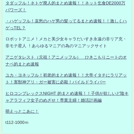
タダッフル！ネトゲ廃人的まとめ速報！！ネット乞食DE2000万
パワーズ！
・ハゲッフル！哀愁のハゲ男の髪ってるまとめ速報！！激しくハ
ゲっTEL？
ロボットアニメ！メカと美少女キャラだいすき永遠の非リア充・
非モテ星人 ！あらゆるマニアの為のマニアックサイト
アニゲタレスト（元祖！アニメッフル） ひきこもりニートのオ
ナベ的まとめ速報
ユカ・ヨネッフル！初老的まとめ速報！！大帝イタチにラリアッ
ト！害獣神アリ・ガー被害に必殺！パイルドライバー
ヒロコンプレックスNIGHT 的まとめ速報！！子供が欲しいど陰キ
ャアラフィフ女子のめざせ！専業主婦！婚活計画編
萌えっとこあに！
t112-1000ｍ