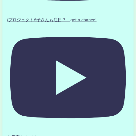
/プロジェクトA子さんも注目？ get a chance!