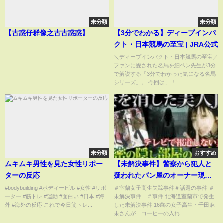
未分類
未分類
【古惑仔群像之古古惑惑】
【3分でわかる】ディープインパ
クト・日本競馬の至宝 | JRA公式
...
＼ディープインパクト・日本競馬の至宝／
ファンに愛された名馬を細ペン先生が3分
で解説する「3分でわかった気になる名馬
シリーズ」。 今回は、「...
未分類
おすすめ
ムキムキ男性を見た女性リポー
【未解決事件】警察から犯人と
ターの反応
疑われたパン屋のオーナー現在
【室蘭女子高生失踪事件】
#bodybuilding #ボディービル #女性 #リポ
＃室蘭女子高生失踪事件＃話題の事件 ＃
ーター #筋トレ #運動 #面白い #日本 #海
未解決事件 ＃事件 北海道室蘭市で発生
外 #海外の反応 これで今日筋トレ...
した未解決事件 16歳の女子高生・千田麻
未さんが「コーヒーの入れ...