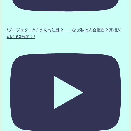
/プロジェクトA子さんも注目？ なぜ私は入会拒否？真相が
刺さる3分間？/