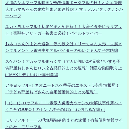
火浦のシネマッフル映画NEWS情報ポータブルの杜！オネエ管理
人オカマちゃんの鬼女的まとめ速報!オカマッフルアタックナンバ
ーハーフ
ユカ・ヨネッフル！初老的まとめ速報！！大帝イタチにラリアッ
ト！害獣神アリ・ガー被害に必殺！パイルドライバー
おネコさん的まとめ速報 僕の彼女はエリーちゃん人形！豆腐メ
ンタルメンヘラ電波中年アルバイターのぬいぐるみ男子末路編
スケバン！デカッフルまっくす（デカい強い2次元嫁だいすき子
供部屋おじさんヒロシ之古惑仔的まとめ速報）話題な動画取り上
げMAX！デカいは正義刑事編
アキヨッフル-！ネオニートスケ番長のエキストラ芸能情報局！
（子ども部屋おばさんの自宅警備員的まとめ速報）
[ヨシヨシロッフル-！！-素浪人勇者カツオンの未解決事件簿へよ
うこそYOUKO！のナンノ洋子のはなしは信じるな編）]
モリッフル！ 50代無職独身的まとめ速報！有益便利情報サイ
トの杜 モリッフル