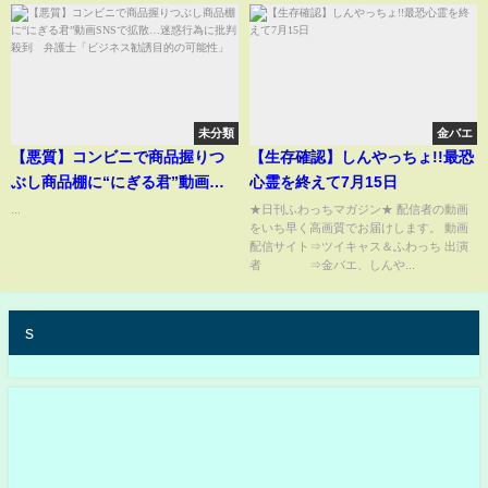
未分類
金バエ
【悪質】コンビニで商品握りつ
【生存確認】しんやっちょ!!最恐
ぶし商品棚に“にぎる君”動画
心霊を終えて7月15日
SNSで拡散…迷惑行為に批判殺
...
★日刊ふわっちマガジン★ 配信者の動画
をいち早く高画質でお届けします。 動画
到 弁護士「ビジネス勧誘目的
配信サイト⇒ツイキャス＆ふわっち 出演
の可能性」
者 ⇒金バエ、しんや...
s