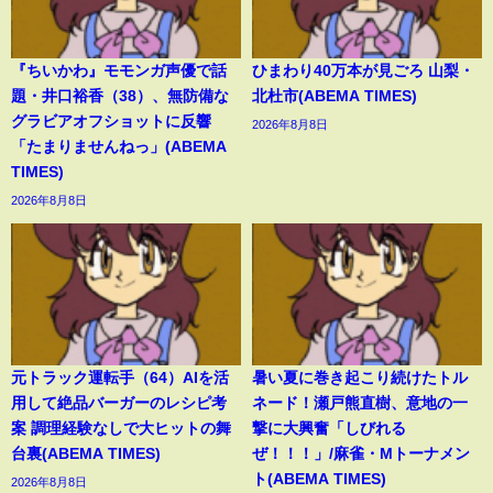
『ちいかわ』モモンガ声優で話
ひまわり40万本が見ごろ 山梨・
題・井口裕香（38）、無防備な
北杜市(ABEMA TIMES)
グラビアオフショットに反響
2026年8月8日
「たまりませんねっ」(ABEMA
TIMES)
2026年8月8日
元トラック運転手（64）AIを活
暑い夏に巻き起こり続けたトル
用して絶品バーガーのレシピ考
ネード！瀬戸熊直樹、意地の一
案 調理経験なしで大ヒットの舞
撃に大興奮「しびれる
台裏(ABEMA TIMES)
ぜ！！！」/麻雀・Mトーナメン
ト(ABEMA TIMES)
2026年8月8日