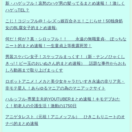
新・ハゲッフル！哀愁のハゲ男の髪ってるまとめ速報！！激しく
ハゲっTEL？
こじ！コジッフル@！-レズっ娘百合ネエ！こじらせ！50独身処
女のBL腐女子的まとめ速報-
何だ！何が？真・シロッフル！！ 永遠の無職童貞- ぼっちな
ニート的まとめ速報！一生童貞上等夜露死苦！
男装スケバン女子！スケッフルまっくす！（新・ナンノひゃくし
きっ!！ビー玉のおいぬさん的まとめ速報） 話題な事件からおも
しろ動画まで取り上げまっくす
ロボットアニメ！メカと美少女キャラだいすき永遠の非リア充・
非モテ星人 ！あらゆるマニアの為のマニアックサイト
ハルッフル-専業主夫的YOUTUBERまとめ速報！キモデブおた
く！初老人の介護生活！激動の1750日
アニゲタレスト（元祖！アニメッフル） ひきこもりニートのオ
ナベ的まとめ速報