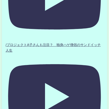
/プロジェクトA子さんも注目？ 独身ハゲ僧侶のサンドイッチ
人生