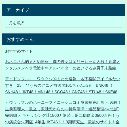
アーカイブ
おすすめ～ん
おすすめサイト
おネコさん的まとめ速報 僕の彼女はエリーちゃん人形！豆腐メ
ンタルメンヘラ電波中年アルバイターのぬいぐるみ男子末路編
アイドッフル！ ワタクシ的まとめ速報 地下格闘アイドルだい
すき！23 ひうらのアニメ放送局101ちゃんねる BNK48 ！
SNH48！JKT48！MNL48！SGO48！GNZ48！STU48！SKE48
ヒウラッフルのハーニーフィニッシュゴミ屋敷補完計画 ＜必殺！
生前整理人！孤立し孤独死からの～特殊清掃・遺品整理への道F
完結編＞ キャッシング計1500万返済：厨二病借金3500万円！う
つ病統合失調症14年生HKT46！！9期研究生、最後のサイト！全