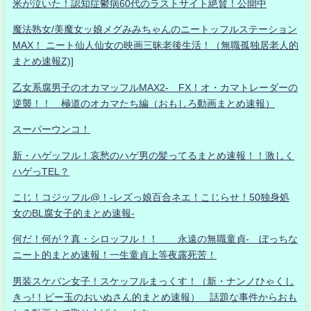
米が泣いた！認知症鬱病60代のラストサイト絶賛！公開中
魔法熟女/美魔女ッ娘メグみみちゃんのニートッフルステーション
MAX！ ニート仙人仙女の映画三昧老後生活！（無職孤独居老人的
まとめ速報Z)]
乙女系腐男子のオカマッフルMAX2- FX！オ・カマトレーダーの
逆襲！！ 極道のオカマたち編（おもしろ動画まとめ速報）
スーパーウンコ！
新・ハゲッフル！哀愁のハゲ男の髪ってるまとめ速報！！激しく
ハゲっTEL？
こじ！コジッフル@！-レズっ娘百合ネエ！こじらせ！50独身処
女のBL腐女子的まとめ速報-
何だ！何が？真・シロッフル！！ 永遠の無職童貞- ぼっちな
ニート的まとめ速報！一生童貞上等夜露死苦！
男装スケバン女子！スケッフルまっくす！（新・ナンノひゃくし
きっ!！ビー玉のおいぬさん的まとめ速報） 話題な事件からおも