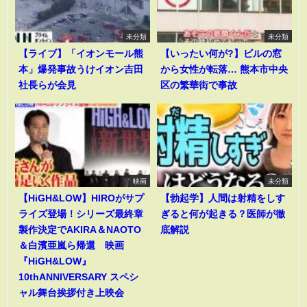
未分類
未分類
【ライブ】「イオンモール熊
【いったい何が?】ビルの窓
本」爆発事故うけイオン吉田
から女性が転落… 熊本市中央
社長らが会見
区の繁華街で事故
映画
未分類
【HiGH&LOW】HIROがサプ
【勃起学】人間は射精をしす
ライズ登場！シリーズ最終章
ぎると何が起きる？医師が徹
製作決定でAKIRA＆NAOTO
底解説
＆白濱亜嵐ら帰還 映画
『HiGH&LOW』
10thANNIVERSARY スペシ
ャル舞台挨拶付き上映会