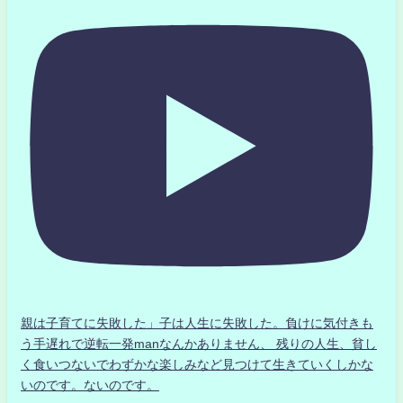
親は子育てに失敗した」子は人生に失敗した。負けに気付きも
う手遅れで逆転一発manなんかありません、 残りの人生、貧し
く食いつないでわずかな楽しみなど見つけて生きていくしかな
いのです。ないのです。