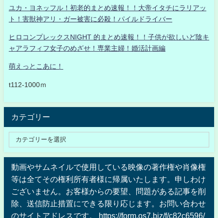
ユカ・ヨネッフル！初老的まとめ速報！！大帝イタチにラリアッ
ト！害獣神アリ・ガー被害に必殺！パイルドライバー
ヒロコンプレックスNIGHT 的まとめ速報！！子供が欲しいど陰キ
ャアラフィフ女子のめざせ！専業主婦！婚活計画編
萌えっとこあに！
t112-1000ｍ
カテゴリー
動画やサムネイルで使用している映像の著作権や肖像権
等は全てその権利所有者様に帰属いたします。申しわけ
ございません。お客様からの要望、問題がある記事を削
除、送信防止措置にできる限り応じます。お問い合わせ
のサイトアドレスです。 https://form.os7.biz/f/c82c6596/