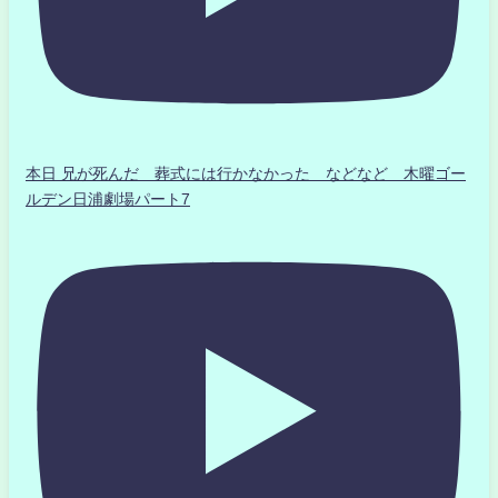
本日 兄が死んだ 葬式には行かなかった などなど 木曜ゴー
ルデン日浦劇場パート7