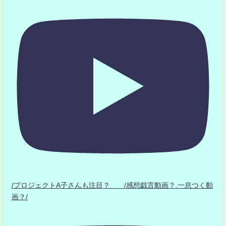
/プロジェクトA子さんも注目？ /感想戯言動画？.一息つく動
画？/