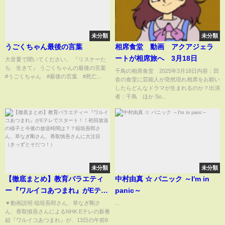
未分類
未分類
うごくちゃん最後の言葉
相席食堂 動画 アクアジェラ
ートが相席旅へ 3月18日
大音量で聞いてください。 『リスナーた
ち 生きて』 うごくちゃんの最後の言葉
千鳥の相席食堂 2025年3月18日内容：田
#うごくちゃん #最後の言葉 #死亡...
舎の食堂に芸能人が突然現れ相席をお願い
したらどんなドラマが生まれるのか？出演
者：千鳥 ほか So...
未分類
未分類
【徹底まとめ】教育バラエティ
中村由真 ☆ パニック ～I'm in
ー『ワルイコあつまれ』がEテレ
panic～
でスタート！！初回放送の様子
▼動画説明 稲垣吾郎さん、草なぎ剛さ
...
ん、香取慎吾さんによるNHK Eテレの新番
と今後の放送時間は？？稲垣吾
組『ワルイコあつまれ』が、13日の午前8