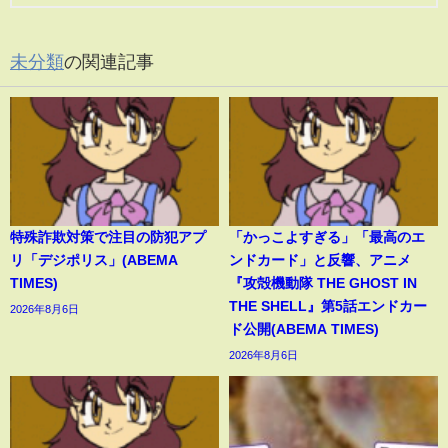
未分類
の関連記事
特殊詐欺対策で注目の防犯アプ
「かっこよすぎる」「最高のエ
リ「デジポリス」(ABEMA
ンドカード」と反響、アニメ
TIMES)
『攻殻機動隊 THE GHOST IN
THE SHELL』第5話エンドカー
2026年8月6日
ド公開(ABEMA TIMES)
2026年8月6日