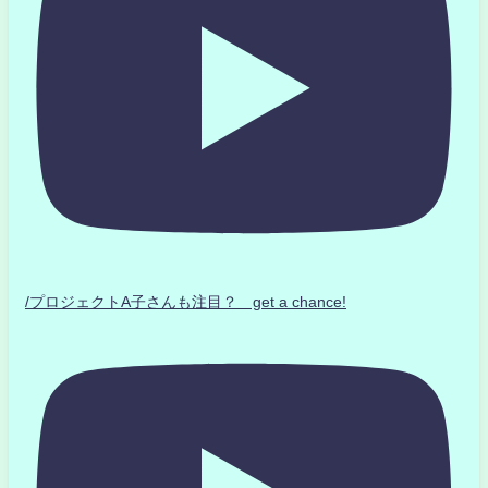
/プロジェクトA子さんも注目？ get a chance!