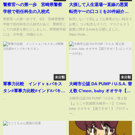
警察官への第一歩 宮崎県警察
大損して人生退場一直線の悪質
学校で初任科生の入校式
転売ヤーの口コミを20件紹介し
ます
警察官への第一歩です。6日、宮崎県警察
転売しないで済むような事業がない時点で
学校で初任科生の入校式があり、警察官と
お察し コメ転売もそうだ、マスクもそう
しての決意を新たにしました。県警察学校
副業に関するnoteを公開しました。
には、今年度、18歳から3...
https://note...
未分類
未分類
軍事力比較 インドｖｓパキス
大崎市公認 DA PUMP / U.S.A. 替
タン#軍事力比較#インド#パキス
え歌 C'mon, baby オオサキ【湯
タン
ですぜ！】(エンドロール付き)
...
大崎市公認 DA PUMP「U.S.A.」替え歌
【ようこそ宮城県大崎市へ！】 C’mon,
baby オオサキ 【湯ですぜ！】 プロデュ
ー...