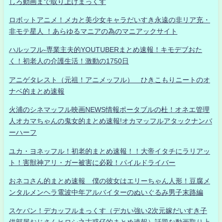
しろ動画まで取り上げまっくす
ロボットアニメ！メカと美少女キャラだいすき永遠の非リア充・
非モテ星人 ！あらゆるマニアの為のマニアックサイト
ハルッフル-専業主夫的YOUTUBERまとめ速報！キモデブおた
く！初老人の介護生活！激動の1750日
アニゲタレスト（元祖！アニメッフル） ひきこもりニートのオ
ナベ的まとめ速報
火浦のシネマッフル映画NEWS情報ポータブルの杜！オネエ管理
人オカマちゃんの鬼女的まとめ速報!オカマッフルアタックナンバ
ーハーフ
ユカ・ヨネッフル！初老的まとめ速報！！大帝イタチにラリアッ
ト！害獣神アリ・ガー被害に必殺！パイルドライバー
おネコさん的まとめ速報 僕の彼女はエリーちゃん人形！豆腐メ
ンタルメンヘラ電波中年アルバイターのぬいぐるみ男子末路編
スケバン！デカッフルまっくす（デカい強い2次元嫁だいすき子