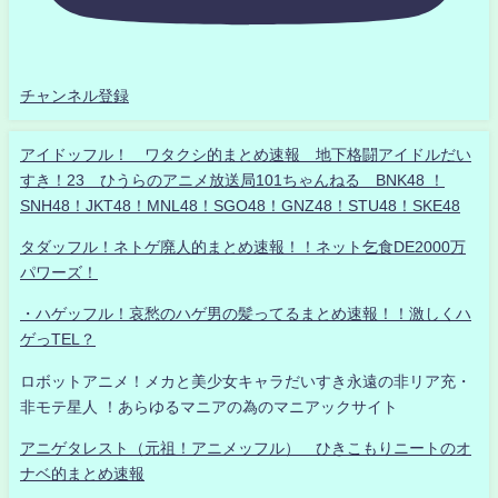
チャンネル登録
アイドッフル！ ワタクシ的まとめ速報 地下格闘アイドルだい
すき！23 ひうらのアニメ放送局101ちゃんねる BNK48 ！
SNH48！JKT48！MNL48！SGO48！GNZ48！STU48！SKE48
タダッフル！ネトゲ廃人的まとめ速報！！ネット乞食DE2000万
パワーズ！
・ハゲッフル！哀愁のハゲ男の髪ってるまとめ速報！！激しくハ
ゲっTEL？
ロボットアニメ！メカと美少女キャラだいすき永遠の非リア充・
非モテ星人 ！あらゆるマニアの為のマニアックサイト
アニゲタレスト（元祖！アニメッフル） ひきこもりニートのオ
ナベ的まとめ速報