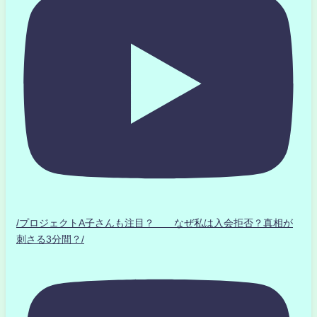
/プロジェクトA子さんも注目？ なぜ私は入会拒否？真相が
刺さる3分間？/