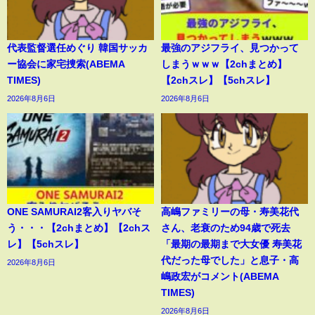
代表監督選任めぐり 韓国サッカ
最強のアジフライ、見つかって
ー協会に家宅捜索(ABEMA
しまうｗｗｗ【2chまとめ】
TIMES)
【2chスレ】【5chスレ】
2026年8月6日
2026年8月6日
ONE SAMURAI2客入りヤバそ
高嶋ファミリーの母・寿美花代
う・・・【2chまとめ】【2chス
さん、老衰のため94歳で死去
レ】【5chスレ】
「最期の最期まで大女優 寿美花
代だった母でした」と息子・高
2026年8月6日
嶋政宏がコメント(ABEMA
TIMES)
2026年8月6日