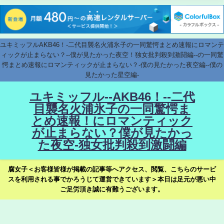
ユキミッフルAKB46！-二代目襲名火浦氷子の一同驚愕まとめ速報にロマンテ
ィックが止まらない？--僕が見たかった夜空！独女批判殺到激闘編--の一同驚
愕まとめ速報にロマンティックが止まらない？-僕の見たかった夜空編--僕の
見たかった星空編-
ユキミッフル--AKB46！--二代
目襲名火浦氷子の一同驚愕ま
とめ速報！にロマンティック
が止まらない？僕が見たかっ
た夜空-独女批判殺到激闘編
腐女子＜お客様皆様が掲載の記事等へアクセス、閲覧、こちらのサービ
スを利用される事でかろうじて運営できています＞本日は足元が悪い中
ご足労頂き誠に有難うございます。