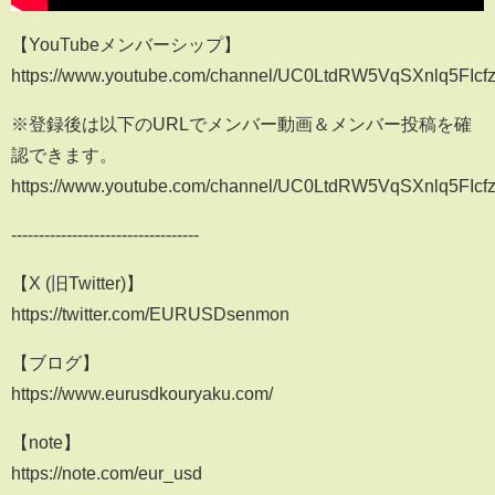
【YouTubeメンバーシップ】
https://www.youtube.com/channel/UC0LtdRW5VqSXnlq5FIcfz
※登録後は以下のURLでメンバー動画＆メンバー投稿を確
認できます。
https://www.youtube.com/channel/UC0LtdRW5VqSXnlq5FIcf
----------------------------------
【X (旧Twitter)】
https://twitter.com/EURUSDsenmon
【ブログ】
https://www.eurusdkouryaku.com/
【note】
https://note.com/eur_usd