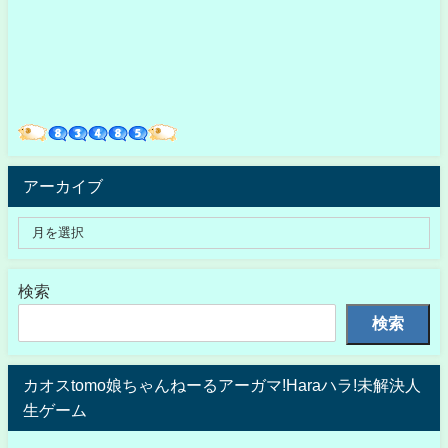
アーカイブ
検索
検索
カオスtomo娘ちゃんねーるアーガマ!Haraハラ!未解決人
生ゲーム