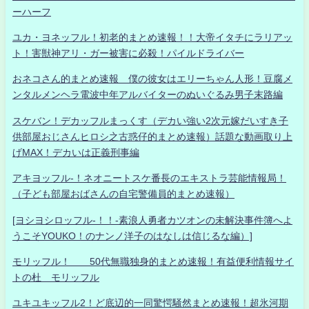
ーハーフ
ユカ・ヨネッフル！初老的まとめ速報！！大帝イタチにラリアッ
ト！害獣神アリ・ガー被害に必殺！パイルドライバー
おネコさん的まとめ速報 僕の彼女はエリーちゃん人形！豆腐メ
ンタルメンヘラ電波中年アルバイターのぬいぐるみ男子末路編
スケバン！デカッフルまっくす（デカい強い2次元嫁だいすき子
供部屋おじさんヒロシ之古惑仔的まとめ速報）話題な動画取り上
げMAX！デカいは正義刑事編
アキヨッフル-！ネオニートスケ番長のエキストラ芸能情報局！
（子ども部屋おばさんの自宅警備員的まとめ速報）
[ヨシヨシロッフル-！！-素浪人勇者カツオンの未解決事件簿へよ
うこそYOUKO！のナンノ洋子のはなしは信じるな編）]
モリッフル！ 50代無職独身的まとめ速報！有益便利情報サイ
トの杜 モリッフル
ユキユキッフル2！ど底辺的一同驚愕騒然まとめ速報！超氷河期