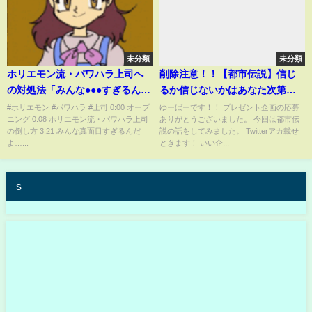
未分類
未分類
ホリエモン流・パワハラ上司へ
削除注意！！【都市伝説】信じ
の対処法「みんな●●●すぎるんだ
るか信じないかはあなた次第～
よ」【切り抜き newspicks 佐々
新型ウィルスについて～
#ホリエモン #パワハラ #上司 0:00 オープ
ゆーばーです！！ プレゼント企画の応募
ニング 0:08 ホリエモン流・パワハラ上司
ありがとうございました。 今回は都市伝
木紀彦 ゆうこす 職場 会社退職
の倒し方 3:21 みんな真面目すぎるんだ
説の話をしてみました。 Twitterアカ載せ
雇用 背社員 部下 退職代行サービ
よ…...
ときます！ いい企...
ス 仕返し アルバイト】
s