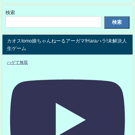
検索
検索
カオスtomo娘ちゃんねーるアーガマ!Haraハラ!未解決人
生ゲーム
ハゲて無双