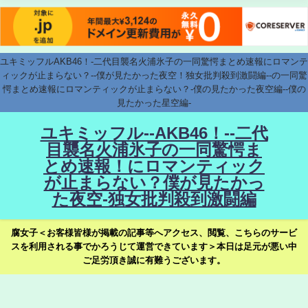
ユキミッフルAKB46！-二代目襲名火浦氷子の一同驚愕まとめ速報にロマンテ
ィックが止まらない？--僕が見たかった夜空！独女批判殺到激闘編--の一同驚
愕まとめ速報にロマンティックが止まらない？-僕の見たかった夜空編--僕の
見たかった星空編-
ユキミッフル--AKB46！--二代
目襲名火浦氷子の一同驚愕ま
とめ速報！にロマンティック
が止まらない？僕が見たかっ
た夜空-独女批判殺到激闘編
腐女子＜お客様皆様が掲載の記事等へアクセス、閲覧、こちらのサービ
スを利用される事でかろうじて運営できています＞本日は足元が悪い中
ご足労頂き誠に有難うございます。