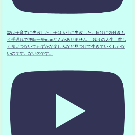
親は子育てに失敗した」子は人生に失敗した。負けに気付きも
う手遅れで逆転一発manなんかありません、 残りの人生、貧し
く食いつないでわずかな楽しみなど見つけて生きていくしかな
いのです。ないのです。