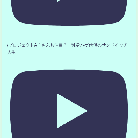
/プロジェクトA子さんも注目？ 独身ハゲ僧侶のサンドイッチ
人生