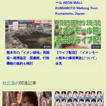
ール AEON MALL
KUMAMOTO Walking Tour,
Kumamoto, Japan
未分類
未分類
熊本市の「イオン跡地」再開
【ライブ配信】「イオンモー
発へ連携協定 図書館、行政
ル熊本の爆発事故について」
機能の集約も検討
会見
秋元康
の関連記事