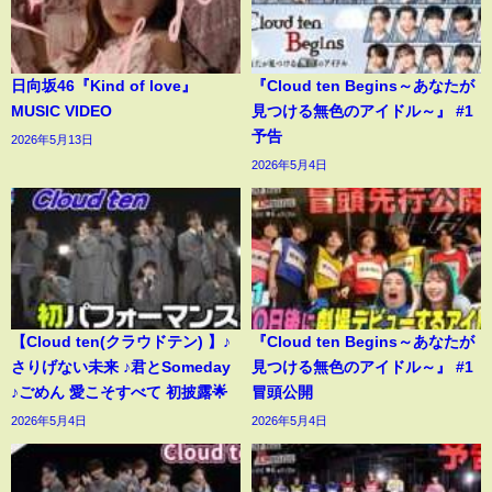
日向坂46『Kind of love』
『Cloud ten Begins～あなたが
MUSIC VIDEO
見つける無色のアイドル～』 #1
予告
2026年5月13日
2026年5月4日
【Cloud ten(クラウドテン) 】♪
『Cloud ten Begins～あなたが
さりげない未来 ♪君とSomeday
見つける無色のアイドル～』 #1
♪ごめん 愛こそすべて 初披露🌟
冒頭公開
2026年5月4日
2026年5月4日