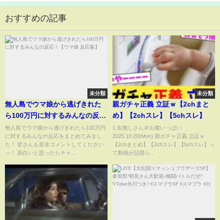
おすすめの記事
未分類
未分類
無人島でウマ娘から逃げきれた
親ガチャ正義 立証ｗ【2chまと
ら100万円に対するみんなの反
め】【2chスレ】【5chスレ】
応！【ウマ娘 反応集】
無人島でウマ娘から逃げきれたら100万円
1:名無しさん＠お腹いっぱい
に対するみんなの反応をまとめてみまし
2025.10.20(Mon) 親ガチャ正義 立証ｗ
た！ 皆さんも是非コメントしてください
【2chまとめ】【2chスレ】【5chスレ】っ
ッ！ 面白いと思ったらチャ...
て動画が話題ら...