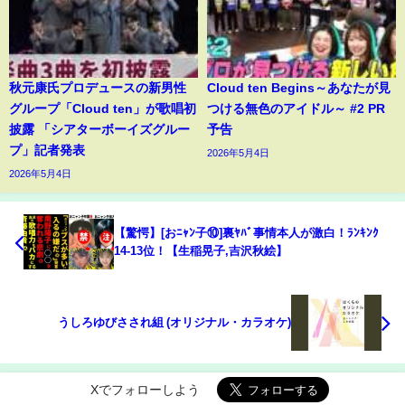
秋元康氏プロデュースの新男性
Cloud ten Begins～あなたが見
グループ「Cloud ten」が歌唱初
つける無色のアイドル～ #2 PR
披露 「シアターボーイズグルー
予告
プ」記者発表
2026年5月4日
2026年5月4日
【驚愕】[おﾆｬﾝ子⑩]裏ﾔﾊﾞ事情本人が激白！ﾗﾝｷﾝｸ
14-13位！【生稲晃子,吉沢秋絵】
うしろゆびさされ組 (オリジナル・カラオケ)
Xでフォローしよう