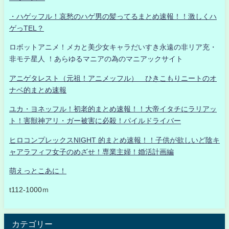
・ハゲッフル！哀愁のハゲ男の髪ってるまとめ速報！！激しくハ
ゲっTEL？
ロボットアニメ！メカと美少女キャラだいすき永遠の非リア充・
非モテ星人 ！あらゆるマニアの為のマニアックサイト
アニゲタレスト（元祖！アニメッフル） ひきこもりニートのオ
ナベ的まとめ速報
ユカ・ヨネッフル！初老的まとめ速報！！大帝イタチにラリアッ
ト！害獣神アリ・ガー被害に必殺！パイルドライバー
ヒロコンプレックスNIGHT 的まとめ速報！！子供が欲しいど陰キ
ャアラフィフ女子のめざせ！専業主婦！婚活計画編
萌えっとこあに！
t112-1000ｍ
カテゴリー