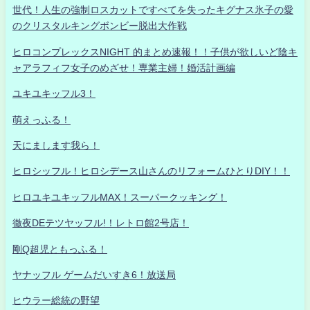
世代！人生の強制ロスカットですべてを失ったキグナス氷子の愛
のクリスタルキングボンビー脱出大作戦
ヒロコンプレックスNIGHT 的まとめ速報！！子供が欲しいど陰キ
ャアラフィフ女子のめざせ！専業主婦！婚活計画編
ユキユキッフル3！
萌えっふる！
天にまします我ら！
ヒロシッフル！ヒロシデース山さんのリフォームひとりDIY！！
ヒロユキユキッフルMAX！スーパークッキング！
徹夜DEテツヤッフル!！レトロ館2号店！
剛Q超児ともっふる！
ヤナッフル ゲームだいすき6！放送局
ヒウラー総統の野望