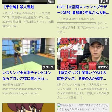
映画
未分類
【予告編】殺人遊戯
LIVE【大乱闘スマッシュブラザ
ーズSP】参加型?初見さん大歓迎
＜松田優作生誕75周年記念！＞ 丸の内
TOEI（東京都中央区銀座3-2-17）では
♪格闘バトルだぜ?VTuber氷川つ
【LL所属Vtuber】❄️氷川つき❄️
2024年3月15日～4月11日にかけて、 松田
□□□□□□□□□□□□□□□□□□□□□□ 【ゲーム
き? #スマブラSP #スマブラ #21
優作の主演...
への参加方法】 ① 下記のルールとマナー
を必...
プロレス
おすすめ
レスリング全日本チャンピオン
【防災グッズ】間違いだらけの
ならプロレス技に耐えられ
防災グッズ。９割の人が選び方
る！？【芦野祥太郎】
を間違っている理由をご説明し
★芦野祥太郎選手
#防災グッズ #南海トラフ巨大地震 #ポー
https://twitter.com/shotaroashino
タブル電源 東日本大震災救助経験のあ
ます。ポータブル電源とソーラ
https://www.instagram.com/s...
る元航空自衛官が正しい防災グッズの選び
ーパネルの重要性についても言
方について語る。 【...
及【震災救助を経験した元航空
自衛隊救助隊員解説】