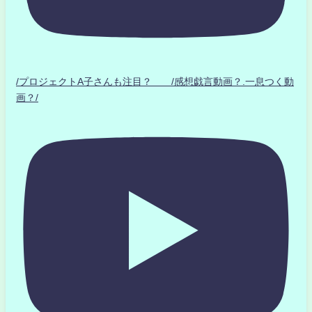
/プロジェクトA子さんも注目？ /感想戯言動画？.一息つく動
画？/