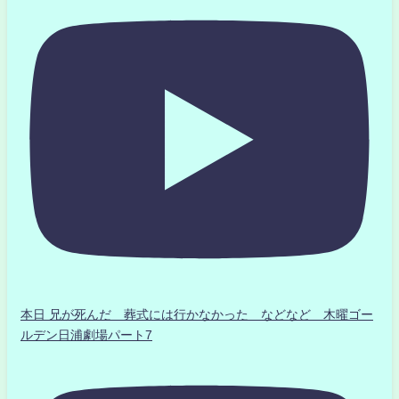
本日 兄が死んだ 葬式には行かなかった などなど 木曜ゴー
ルデン日浦劇場パート7