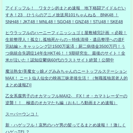
アイドッフル！ ワタクシ的まとめ速報 地下格闘アイドルだい
すき！23 ひうらのアニメ放送局101ちゃんねる BNK48 ！
SNH48！JKT48！MNL48！SGO48！GNZ48！STU48！SKE48
ヒウラッフルのハーニーフィニッシュゴミ屋敷補完計画 ＜必殺！
生前整理人！孤立し孤独死からの～特殊清掃・遺品整理への道F
完結編＞ キャッシング計1500万返済：厨二病借金3500万円！う
つ病統合失調症14年生HKT46！！9期研究生、最後のサイト！全
米が泣いた！認知症鬱病60代のラストサイト絶賛！公開中
魔法熟女/美魔女ッ娘メグみみちゃんのニートッフルステーション
MAX！ ニート仙人仙女の映画三昧老後生活！（無職孤独居老人的
まとめ速報Z)]
乙女系腐男子のオカマッフルMAX2- FX！オ・カマトレーダーの
逆襲！！ 極道のオカマたち編（おもしろ動画まとめ速報）
スーパーウンコ！
新・ハゲッフル！哀愁のハゲ男の髪ってるまとめ速報！！激しく
ハゲっTEL？