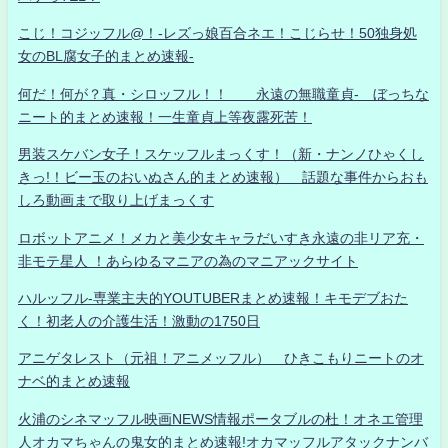
こじ！コジッフル@！-レズっ娘百合ネエ！こじらせ！50独身処
女のBL腐女子的まとめ速報-
何だ！何が？真・シロッフル！！ 永遠の無職童貞- ぼっちな
ニート的まとめ速報！一生童貞上等夜露死苦！
男装スケバン女子！スケッフルまっくす！（新・ナンノひゃくし
きっ!！ビー玉のおいぬさん的まとめ速報） 話題な事件からおも
しろ動画まで取り上げまっくす
ロボットアニメ！メカと美少女キャラだいすき永遠の非リア充・
非モテ星人 ！あらゆるマニアの為のマニアックサイト
ハルッフル-専業主夫的YOUTUBERまとめ速報！キモデブおた
く！初老人の介護生活！激動の1750日
アニゲタレスト（元祖！アニメッフル） ひきこもりニートのオ
ナベ的まとめ速報
火浦のシネマッフル映画NEWS情報ポータブルの杜！オネエ管理
人オカマちゃんの鬼女的まとめ速報!オカマッフルアタックナンバ