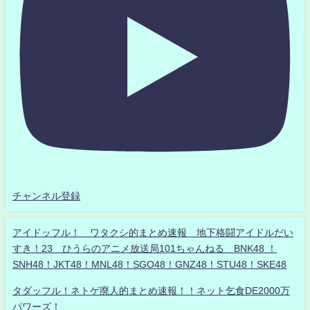
チャンネル登録
アイドッフル！ ワタクシ的まとめ速報 地下格闘アイドルだい
すき！23 ひうらのアニメ放送局101ちゃんねる BNK48 ！
SNH48！JKT48！MNL48！SGO48！GNZ48！STU48！SKE48
タダッフル！ネトゲ廃人的まとめ速報！！ネット乞食DE2000万
パワーズ！