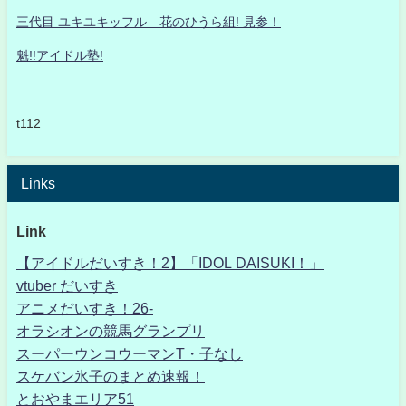
三代目 ユキユキッフル 花のひうら組! 見参！
魁!!アイドル塾!
t112
Links
Link
【アイドルだいすき！2】「IDOL DAISUKI！」
vtuber だいすき
アニメだいすき！26-
オラシオンの競馬グランプリ
スーパーウンコウーマンT・子なし
スケバン氷子のまとめ速報！
とおやまエリア51