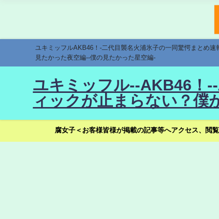
ユキミッフルAKB46！-二代目襲名火浦氷子の一同驚愕まとめ
見たかった夜空編--僕の見たかった星空編-
ユキミッフル--AKB46
ィックが止まらない？僕が
腐女子＜お客様皆様が掲載の記事等へアクセス、閲覧