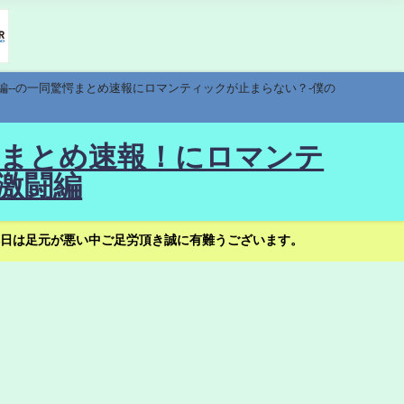
編--の一同驚愕まとめ速報にロマンティックが止まらない？-僕の
驚愕まとめ速報！にロマンテ
激闘編
日は足元が悪い中ご足労頂き誠に有難うございます。