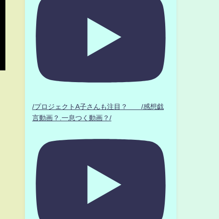
/プロジェクトA子さんも注目？ /感想戯
言動画？.一息つく動画？/