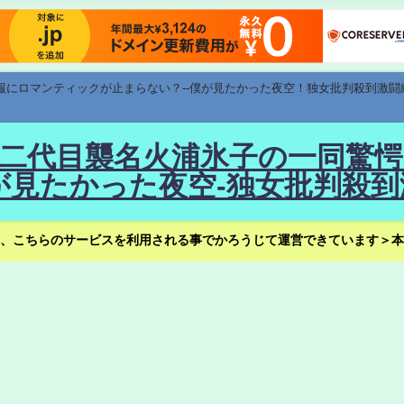
速報にロマンティックが止まらない？--僕が見たかった夜空！独女批判殺到激闘
！--二代目襲名火浦氷子の一同
見たかった夜空-独女批判殺到
、こちらのサービスを利用される事でかろうじて運営できています＞本