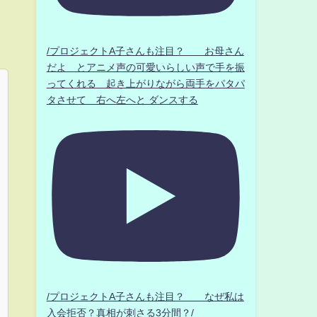
/プロジェクトA子さんも注目？ お母さん
だよ とアニメ声の可愛いらしい声で手を振
ってくれる 起き上がりながら両手をパタパ
タさせて 右へ左へと ダンスする
/プロジェクトA子さんも注目？ なぜ私は
入会拒否？真相が刺さる3分間？/