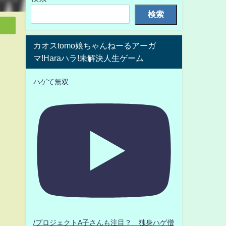
検索
カオスtomo娘ちゃんねーるアーガ
マ!Haraハラ!未解決人生ゲーム
ハゲて無双
/プロジェクトA子さんも注目？ 独身ハゲ僧