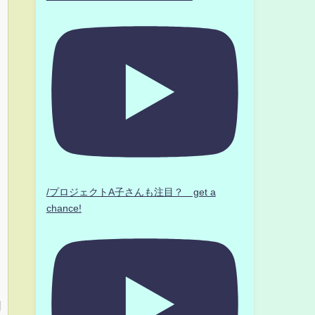
/プロジェクトA子さんも注目？ get a
chance!