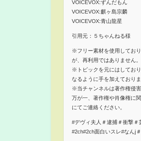
VOICEVOX:ずんだもん
VOICEVOX:麒ヶ島宗麟
VOICEVOX:青山龍星
引用元：５ちゃんねる様
※フリー素材を使用してお
が、再利用ではありません
※トピックを元にはしてお
なるように手を加えており
※当チャンネルは著作権侵
万が一、著作権や肖像権に
にてご連絡ください。
#デヴィ夫人＃逮捕＃衝撃＃
#2ch#2ch面白いスレ#なんj