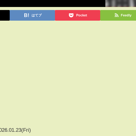
はてブ
Pocket
Feedly
026.01.23(Fri)