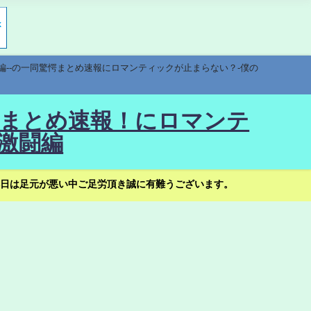
編--の一同驚愕まとめ速報にロマンティックが止まらない？-僕の
驚愕まとめ速報！にロマンテ
激闘編
日は足元が悪い中ご足労頂き誠に有難うございます。