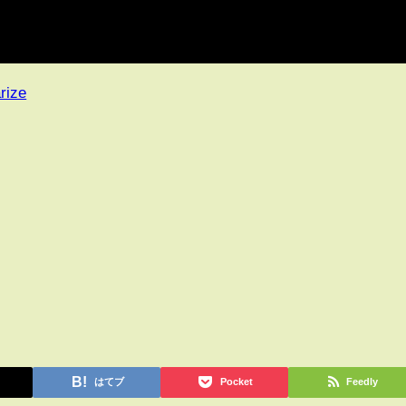
rize
はてブ
Pocket
Feedly