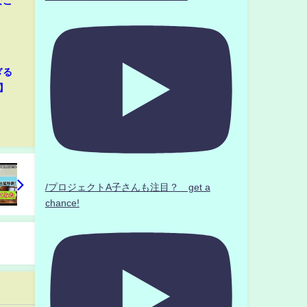
なこ
ぎる
】
/プロジェクトA子さんも注目？ get a
chance!