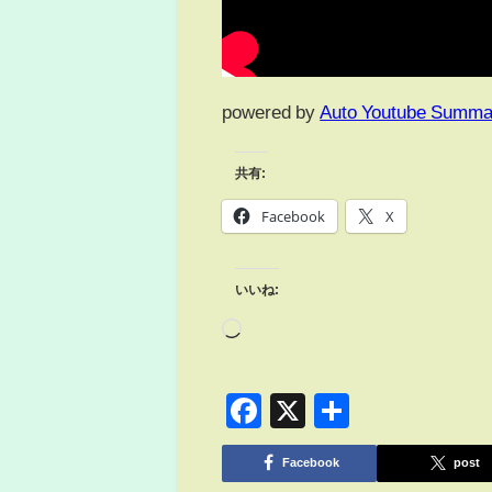
powered by
Auto Youtube Summa
共有:
Facebook
X
いいね:
Facebook
X
共
有
Facebook
post