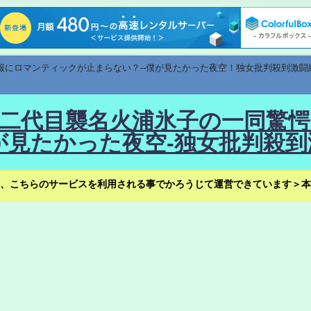
速報にロマンティックが止まらない？--僕が見たかった夜空！独女批判殺到激闘
！--二代目襲名火浦氷子の一同
見たかった夜空-独女批判殺到
、こちらのサービスを利用される事でかろうじて運営できています＞本