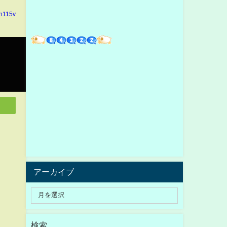
in115v
アーカイブ
検索