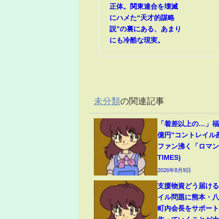
正体。関東連合を壊滅
にハメた“天才的謀略
説”の裏にある、あまり
にも冷酷な現実。
未分類
の関連記事
「着差以上の…」福永
億円”コントレイル
ファン沸く「ロマンの
TIMES)
2026年8月9日
支援物資どう届け
イル問題に熊本・
町内会長をサポート