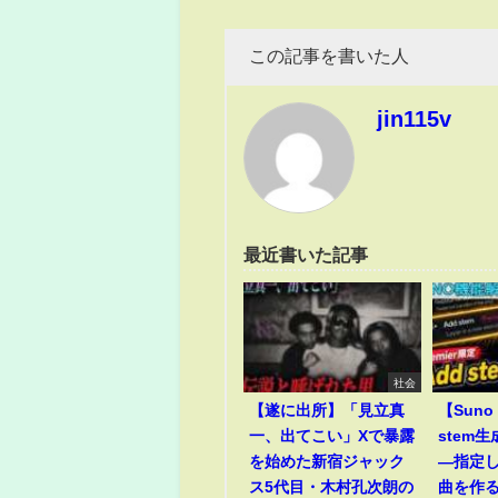
この記事を書いた人
jin115v
最近書いた記事
社会
【遂に出所】「見立真
【Suno 
一、出てこい」Xで暴露
stem
を始めた新宿ジャック
―指定
ス5代目・木村孔次朗の
曲を作