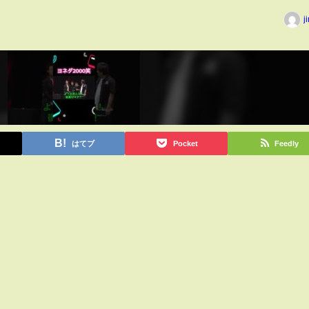
j
はてブ
Pocket
Feedly