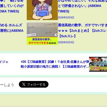
大事」「動ける若
かはやめてほしい。そんな姑息
支援していくのが
とで評価されない」(ABEMA
A TIMES)
TIMES)
2026年8月9日
求める ホルムズ
通信高校の数学、ガチでヤバす
明に(ABEMA
ｗｗｗ【2chまとめ】【2chスレ
【5chスレ】
2026年8月9日
ダイジェ
#26【三味線教室】試練！？会社員:佐藤さんが津
軽小原節旧節の地方に挑戦！【三味線教室のぞい
てみた編】
ローしよう