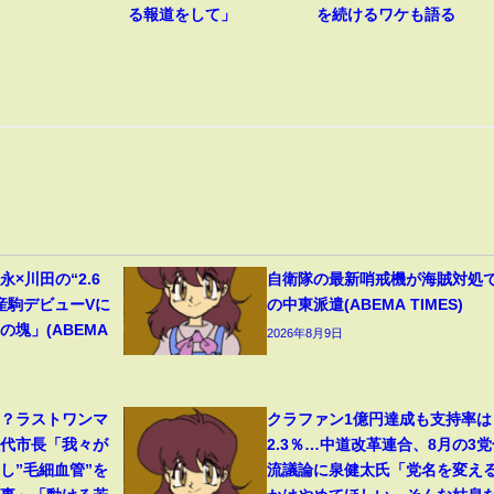
る報道をして」
を続けるワケも語る
×川田の“2.6
自衛隊の最新哨戒機が海賊対処
産駒デビューVに
の中東派遣(ABEMA TIMES)
塊」(ABEMA
2026年8月9日
る？ラストワンマ
クラファン1億円達成も支持率は
八代市長「我々が
2.3％…中道改革連合、8月の3党
し”毛細血管”を
流議論に泉健太氏「党名を変え