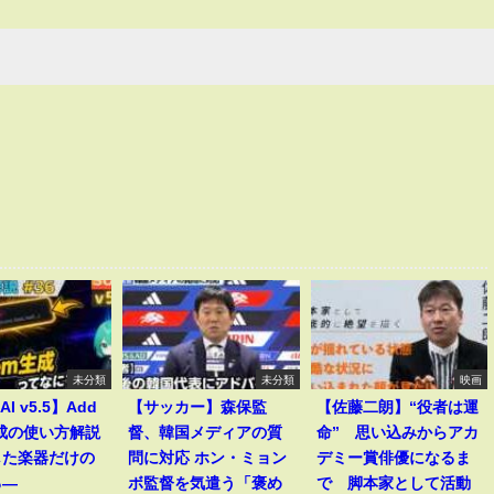
未分類
未分類
映画
AI v5.5】Add
【サッカー】森保監
【佐藤二朗】“役者は運
生成の使い方解説
督、韓国メディアの質
命” 思い込みからアカ
した楽器だけの
問に対応 ホン・ミョン
デミー賞俳優になるま
る―
ボ監督を気遣う「褒め
で 脚本家として活動