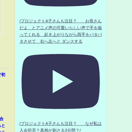
/プロジェクトA子さんも注目？ お母さん
だよ とアニメ声の可愛いらしい声で手を振
ってくれる 起き上がりながら両手をパタパ
タさせて 右へ左へと ダンスする
で初
合
/プロジェクトA子さんも注目？ なぜ私は
ると
入会拒否？真相が刺さる3分間？/