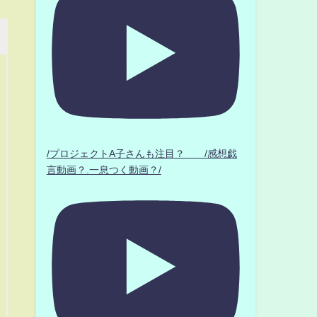
/プロジェクトA子さんも注目？ /感想戯
言動画？.一息つく動画？/