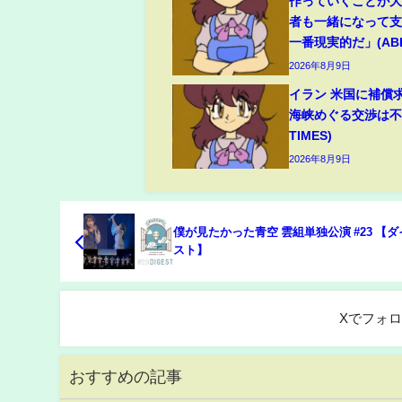
作っていくことが
者も一緒になって
一番現実的だ」(ABEM
2026年8月9日
イラン 米国に補償
海峡めぐる交渉は不透
TIMES)
2026年8月9日
僕が見たかった青空 雲組単独公演 #23 【
スト】
Xでフォ
おすすめの記事