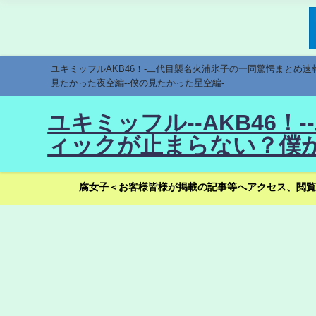
ユキミッフルAKB46！-二代目襲名火浦氷子の一同驚愕まとめ
見たかった夜空編--僕の見たかった星空編-
ユキミッフル--AKB46
ィックが止まらない？僕が
腐女子＜お客様皆様が掲載の記事等へアクセス、閲覧