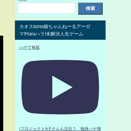
検索
カオスtomo娘ちゃんねーるアーガ
マ!Haraハラ!未解決人生ゲーム
ハゲて無双
/プロジェクトA子さんも注目？ 独身ハゲ僧