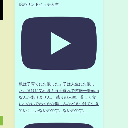
侶のサンドイッチ人生
親は子育てに失敗した」子は人生に失敗し
た。負けに気付きもう手遅れで逆転一発man
なんかありません、 残りの人生、貧しく食
いつないでわずかな楽しみなど見つけて生き
ていくしかないのです。ないのです。