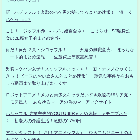
スーパーウンコ！
新・ハゲッフル！哀愁のハゲ男の髪ってるまとめ速報！！激しく
ハゲっTEL？
こじ！コジッフル@！-レズっ娘百合ネエ！こじらせ！50独身処
女のBL腐女子的まとめ速報-
何だ！何が？真・シロッフル！！ 永遠の無職童貞- ぼっちな
ニート的まとめ速報！一生童貞上等夜露死苦！
男装スケバン女子！スケッフルまっくす！（新・ナンノひゃくし
きっ!！ビー玉のおいぬさん的まとめ速報） 話題な事件からおも
しろ動画まで取り上げまっくす
ロボットアニメ！メカと美少女キャラだいすき永遠の非リア充・
非モテ星人 ！あらゆるマニアの為のマニアックサイト
ハルッフル-専業主夫的YOUTUBERまとめ速報！キモデブおた
く！初老人の介護生活！激動の1750日
アニゲタレスト（元祖！アニメッフル） ひきこもりニートのオ
ナベ的まとめ速報