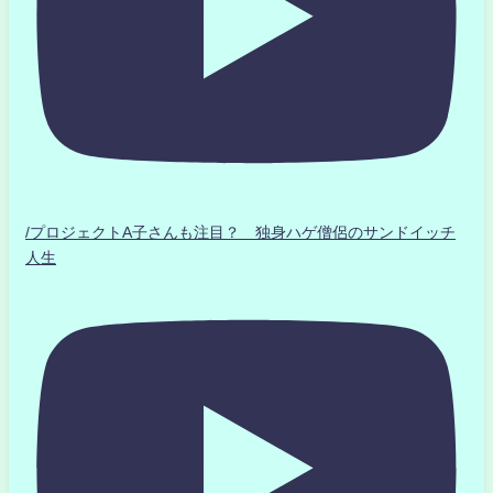
/プロジェクトA子さんも注目？ 独身ハゲ僧侶のサンドイッチ
人生