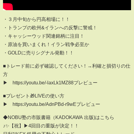
・３月中旬から円高相場に！！
・トランプの欧州&イランへの反撃に警戒！
・キャッシーウッド関連銘柄に注目！
・原油を買いまくれ！イラン戦争必至か
・GOLDに売りシグナル発動！！
■トレード前に必ず確認してください！→利確と損切りの仕
方
▶ https://youtu.be/-laxLk1MZ88プレビュー
■プレゼント🎁LIVEの使い方
▶ https://youtu.be/AdnPBd-r9wEプレビュー
◆NOBU塾の市販書籍（KADOKAWA 出版)はこちら
♪✨【祝】▶4回目の重版が決定！！
日利1%FX 鉄壁の不動心トレード