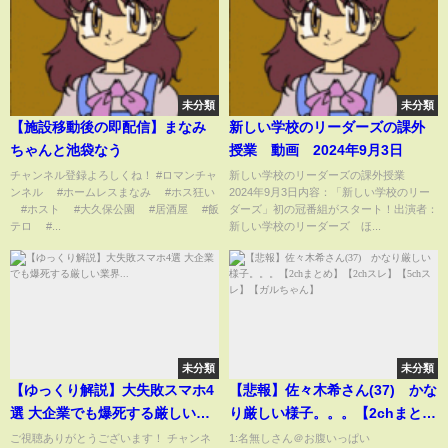
請求に応じなければ被害届を‼
未分類
未分類
【施設移動後の即配信】まなみ
新しい学校のリーダーズの課外
ちゃんと池袋なう
授業 動画 2024年9月3日
チャンネル登録よろしくね！ #ロマンチャ
新しい学校のリーダーズの課外授業
ンネル #ホームレスまなみ #ホス狂い
2024年9月3日内容：「新しい学校のリー
#ホスト #大久保公園 #居酒屋 #飯
ダーズ」初の冠番組がスタート！出演者：
テロ #...
新しい学校のリーダーズ ほ...
未分類
未分類
【ゆっくり解説】大失敗スマホ4
【悲報】佐々木希さん(37) かな
選 大企業でも爆死する厳しい業
り厳しい様子。。。【2chまと
界...
め】【2chスレ】【5chスレ】
ご視聴ありがとうございます！ チャンネ
1:名無しさん＠お腹いっぱい