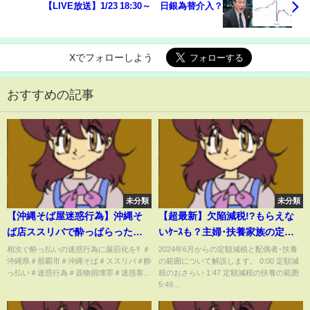
【LIVE放送】1/23 18:30～ 日銀為替介入？
Xでフォローしよう
おすすめの記事
未分類
未分類
【沖縄そば屋迷惑行為】沖縄そ
【超最新】欠陥減税!?もらえな
ば店ススリバで酔っぱらった迷
いｹｰｽも？主婦･扶養家族の定額
惑客のありえない行動の一部始
減税4万円【配偶者･子･親･ﾊﾟｰﾄ･
相次ぐ酔っ払いの迷惑行為に厳罰化を‼ ＃
2024年6月からの定額減税と配偶者･扶養
沖縄県＃那覇市＃沖縄そば＃ススリバ＃酔
の範囲について解説します。 0:00 定額減
終が防犯カメラに‼店員の態度が
ｱﾙﾊﾞｲﾄ/会社員/年末調整･確定申
っ払い＃迷惑行為＃器物損壊罪＃迷惑客...
税のおさらい 1:47 定額減税の扶養の範囲
悪いと難癖つけて大暴れするも
告･所得税･住民税とは/いつから/
5:49...
後日謝罪するカッコ悪さw損害の
わかりやすく解説/2024】