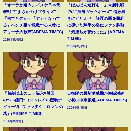
「オーラが違う」バスケ日本代
「ぽんぽん連打も…」未勝利戦
表戦で“まさかのサプライズ”！
での“渾身ガッツポーズ” 惜敗続
「来てたのか」「デカくなって
きにピリオド、師匠の馬を勝利
る」ベンチ裏で観戦する人物に
に導いた騎手の姿にファン胸熱
アリーナ大歓声(ABEMA TIMES)
「気持ちが伝わった」(ABEMA
TIMES)
2026年8月9日
2026年8月9日
「着差以上の…」福永×川田
自衛隊の最新哨戒機が海賊対処
の“2.6億円”コントレイル産駒デ
で初の中東派遣(ABEMA TIMES)
ビューVにファン沸く「ロマンの
2026年8月9日
塊」(ABEMA TIMES)
2026年8月9日