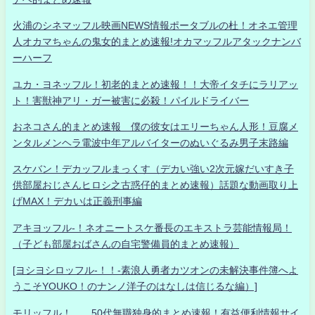
火浦のシネマッフル映画NEWS情報ポータブルの杜！オネエ管理
人オカマちゃんの鬼女的まとめ速報!オカマッフルアタックナンバ
ーハーフ
ユカ・ヨネッフル！初老的まとめ速報！！大帝イタチにラリアッ
ト！害獣神アリ・ガー被害に必殺！パイルドライバー
おネコさん的まとめ速報 僕の彼女はエリーちゃん人形！豆腐メ
ンタルメンヘラ電波中年アルバイターのぬいぐるみ男子末路編
スケバン！デカッフルまっくす（デカい強い2次元嫁だいすき子
供部屋おじさんヒロシ之古惑仔的まとめ速報）話題な動画取り上
げMAX！デカいは正義刑事編
アキヨッフル-！ネオニートスケ番長のエキストラ芸能情報局！
（子ども部屋おばさんの自宅警備員的まとめ速報）
[ヨシヨシロッフル-！！-素浪人勇者カツオンの未解決事件簿へよ
うこそYOUKO！のナンノ洋子のはなしは信じるな編）]
モリッフル！ 50代無職独身的まとめ速報！有益便利情報サイ