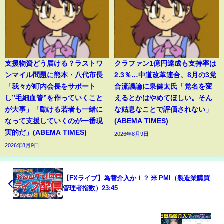
支援物資どう届ける？ラストワ
クラファン1億円達成も支持率は
ンマイル問題に熊本・八代市長
2.3％…中道改革連合、8月の3党
「我々が町内会長をサポート
合流議論に泉健太氏「党名を変
し”毛細血管”を作っていくこと
えるとかはやめてほしい。そん
が大事」「動ける若者も一緒に
な姑息なことで評価されない」
なって支援していくのが一番現
(ABEMA TIMES)
実的だ」(ABEMA TIMES)
2026年8月9日
2026年8月9日
【FXライブ】為替介入か！？ 米 PMI（製造業購買
管理者指数）23:45