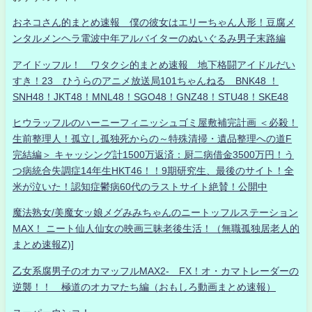
おネコさん的まとめ速報 僕の彼女はエリーちゃん人形！豆腐メ
ンタルメンヘラ電波中年アルバイターのぬいぐるみ男子末路編
アイドッフル！ ワタクシ的まとめ速報 地下格闘アイドルだい
すき！23 ひうらのアニメ放送局101ちゃんねる BNK48 ！
SNH48！JKT48！MNL48！SGO48！GNZ48！STU48！SKE48
ヒウラッフルのハーニーフィニッシュゴミ屋敷補完計画 ＜必殺！
生前整理人！孤立し孤独死からの～特殊清掃・遺品整理への道F
完結編＞ キャッシング計1500万返済：厨二病借金3500万円！う
つ病統合失調症14年生HKT46！！9期研究生、最後のサイト！全
米が泣いた！認知症鬱病60代のラストサイト絶賛！公開中
魔法熟女/美魔女ッ娘メグみみちゃんのニートッフルステーション
MAX！ ニート仙人仙女の映画三昧老後生活！（無職孤独居老人的
まとめ速報Z)]
乙女系腐男子のオカマッフルMAX2- FX！オ・カマトレーダーの
逆襲！！ 極道のオカマたち編（おもしろ動画まとめ速報）