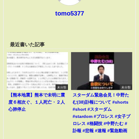
tomo5377
最近書いた記事
未分類
未分類
【熊本地震】熊本で未明に震
スターダム緊急会見！中野た
度６相次ぐ、１人死亡・２人
む(38)訃報について #shorts
心肺停止
#short #スターダム
#stardom #プロレス #女子プ
ロレス #格闘技 #中野たむ #
訃報 #悲報 #速報 #緊急動画