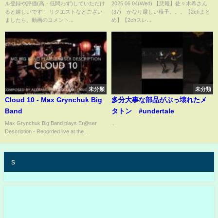
ル登録や評価(高・低問わず)していただけ
2025.06.04(Wed) 【悲報】佐々木希さん
【ガルちゃん】
ると嬉しいです！ リクエストなどござい
(37) かなり厳しい様子。。。【2chまと
ましたら、動画のコメント...
め】【2chスレ...
未分類
未分類
Cloud 10 - Max Grynchuk Big
多分大事な部品がぶっ壊れたメ
Band
タトン #undertale
Max Grynchuk Big Band plays Er@ser
...
Description - Recorded live at the ...
s