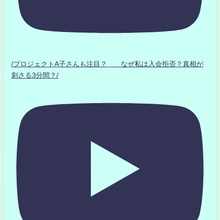
/プロジェクトA子さんも注目？ なぜ私は入会拒否？真相が
刺さる3分間？/