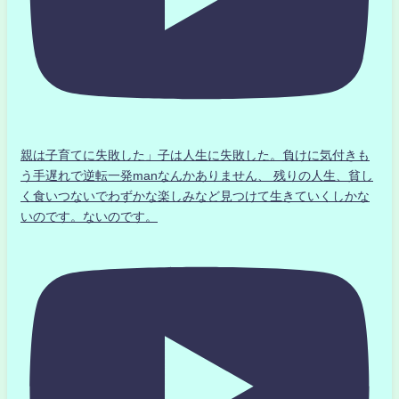
親は子育てに失敗した」子は人生に失敗した。負けに気付きも
う手遅れで逆転一発manなんかありません、 残りの人生、貧し
く食いつないでわずかな楽しみなど見つけて生きていくしかな
いのです。ないのです。