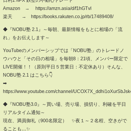
Amazon → https://amzn.asia/d/f1hGTvl
楽天 → https://books.rakuten.co.jp/rb/17489408/
◆『NOBU塾 2.1』～毎朝、最新情報をもとに相場の「流
れ」をお伝えします～
YouTubeのメンバーシップでは「NOBU塾」のトレードノ
ウハウと「その日の相場」を毎朝8：21頃、メンバー限定で
LIVE開催！！（原則平日５営業日：不定休あり）そんな、
NOBU塾 2.1 はこちら👇
➡
https://www.youtube.com/channel/UCOX7X_ddhi1oXurSbJsk
◆『NOBU塾3.0』～買い場、売り場、損切り、利確を平日
リアルタイム通知～
現在、満員御礼（900名限定） ✨夜１～２名程、空きがで
ることも…✨