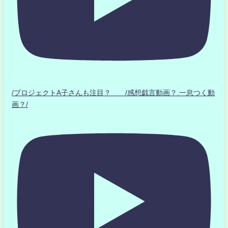
/プロジェクトA子さんも注目？ /感想戯言動画？.一息つく動
画？/