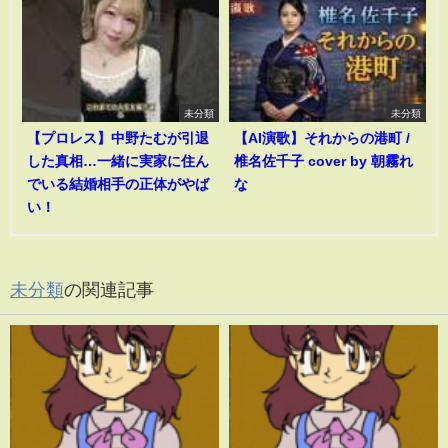
未分類
未分類
【プロレス】中野たむが引退
【AI演歌】それからの港町 /
した真相…一緒に実家に住ん
椎名佐千子 cover by 朝霧れ
でいる結婚相手の正体がやば
な
い！
未分類
の関連記事