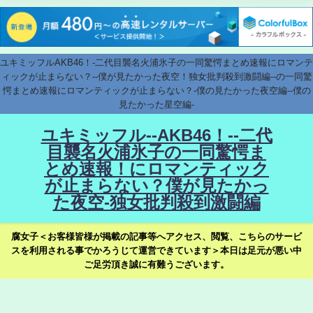
ユキミッフルAKB46！-二代目襲名火浦氷子の一同驚愕まとめ速報にロマンテ
ィックが止まらない？--僕が見たかった夜空！独女批判殺到激闘編--の一同驚
愕まとめ速報にロマンティックが止まらない？-僕の見たかった夜空編--僕の
見たかった星空編-
ユキミッフル--AKB46！--二代
目襲名火浦氷子の一同驚愕ま
とめ速報！にロマンティック
が止まらない？僕が見たかっ
た夜空-独女批判殺到激闘編
腐女子＜お客様皆様が掲載の記事等へアクセス、閲覧、こちらのサービ
スを利用される事でかろうじて運営できています＞本日は足元が悪い中
ご足労頂き誠に有難うございます。