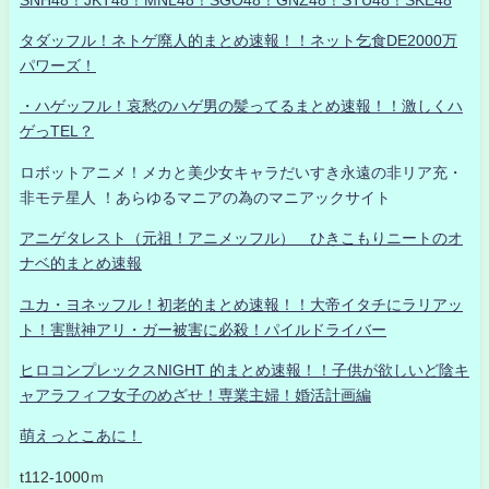
タダッフル！ネトゲ廃人的まとめ速報！！ネット乞食DE2000万
パワーズ！
・ハゲッフル！哀愁のハゲ男の髪ってるまとめ速報！！激しくハ
ゲっTEL？
ロボットアニメ！メカと美少女キャラだいすき永遠の非リア充・
非モテ星人 ！あらゆるマニアの為のマニアックサイト
アニゲタレスト（元祖！アニメッフル） ひきこもりニートのオ
ナベ的まとめ速報
ユカ・ヨネッフル！初老的まとめ速報！！大帝イタチにラリアッ
ト！害獣神アリ・ガー被害に必殺！パイルドライバー
ヒロコンプレックスNIGHT 的まとめ速報！！子供が欲しいど陰キ
ャアラフィフ女子のめざせ！専業主婦！婚活計画編
萌えっとこあに！
t112-1000ｍ