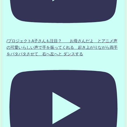
/プロジェクトA子さんも注目？ お母さんだよ とアニメ声
の可愛いらしい声で手を振ってくれる 起き上がりながら両手
をパタパタさせて 右へ左へと ダンスする