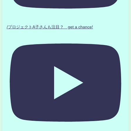
/プロジェクトA子さんも注目？ get a chance!