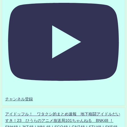
チャンネル登録
アイドッフル！ ワタクシ的まとめ速報 地下格闘アイドルだい
すき！23 ひうらのアニメ放送局101ちゃんねる BNK48 ！
SNH48！JKT48！MNL48！SGO48！GNZ48！STU48！SKE48