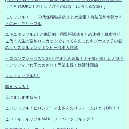
うこそYOUKO！のナンノ洋子のはなしは信じるな編）]
モリッフル！ 50代無職独身的まとめ速報！有益便利情報サイ
トの杜 モリッフル
ユキユキッフル2！ど底辺的一同驚愕騒然まとめ速報！超氷河期
世代！人生の強制ロスカットですべてを失ったキグナス氷子の愛
のクリスタルキングボンビー脱出大作戦
ヒロコンプレックスNIGHT 的まとめ速報！！子供が欲しいど陰キ
ャアラフィフ女子のめざせ！専業主婦！婚活計画編
ユキユキッフル3！
萌えっふる！
天にまします我ら！
ヒロシッフル！ヒロシデース山さんのリフォームひとりDIY！！
ヒロユキユキッフルMAX！スーパークッキング！