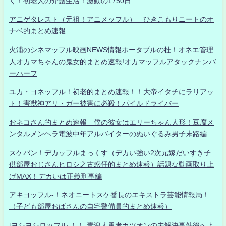
く！初老人の介護生活！激動の1750日
アニゲタレスト（元祖！アニメッフル） ひきこもりニートのオ
ナベ的まとめ速報
火浦のシネマッフル映画NEWS情報ポータブルの杜！オネエ管理
人オカマちゃんの鬼女的まとめ速報!オカマッフルアタックナンバ
ーハーフ
ユカ・ヨネッフル！初老的まとめ速報！！大帝イタチにラリアッ
ト！害獣神アリ・ガー被害に必殺！パイルドライバー
おネコさん的まとめ速報 僕の彼女はエリーちゃん人形！豆腐メ
ンタルメンヘラ電波中年アルバイターのぬいぐるみ男子末路編
スケバン！デカッフルまっくす（デカい強い2次元嫁だいすき子
供部屋おじさんヒロシ之古惑仔的まとめ速報）話題な動画取り上
げMAX！デカいは正義刑事編
アキヨッフル-！ネオニートスケ番長のエキストラ芸能情報局！
（子ども部屋おばさんの自宅警備員的まとめ速報）
[ヨシヨシロッフル-！！-素浪人勇者カツオンの未解決事件簿へよ