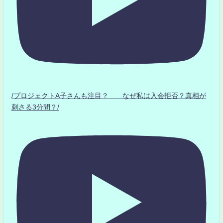
/プロジェクトA子さんも注目？ なぜ私は入会拒否？真相が
刺さる3分間？/