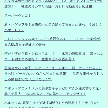
乙女系腐男子のオカマッフルMAX2- FX！オ・カマトレーダーの
逆襲！！ 極道のオカマたち編（おもしろ動画まとめ速報）
スーパーウンコ！
新・ハゲッフル！哀愁のハゲ男の髪ってるまとめ速報！！激しく
ハゲっTEL？
こじ！コジッフル@！-レズっ娘百合ネエ！こじらせ！50独身処
女のBL腐女子的まとめ速報-
何だ！何が？真・シロッフル！！ 永遠の無職童貞- ぼっちな
ニート的まとめ速報！一生童貞上等夜露死苦！
男装スケバン女子！スケッフルまっくす！（新・ナンノひゃくし
きっ!！ビー玉のおいぬさん的まとめ速報） 話題な事件からおも
しろ動画まで取り上げまっくす
ロボットアニメ！メカと美少女キャラだいすき永遠の非リア充・
非モテ星人 ！あらゆるマニアの為のマニアックサイト
ハルッフル-専業主夫的YOUTUBERまとめ速報！キモデブおた