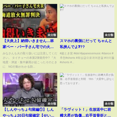
未分類
未分類
【大炎上】納得いきません…林
スマホの裏側にだって ちゃんと
家ペー・パー子さん宅での火災
私挟んでよ❓??
や放火で無罪判決になった件に
みなさんも火の取り扱いには注意してくだ
#超とき宣 #idol #japanesemusic #dance #
さい。 タイチョーの本第2弾発売中? 『大
추천#shorts #최상급으로귀여운걸 #아이돌
ついての消防レスキューの本
地震・津波・集中豪雨が起こったそのとき
#shorts #...
音。
に NG行動がわかる防...
未分類
未分類
【しんやっちょ勾留編①】しん
「ラヴィット！」生放送中に岩
やっちょ20日勾留確定【せい
﨑大昇が負傷…右手首骨折と判