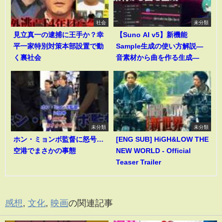
社会
未分類
見立真一の逮捕に王手か？幸
【Suno AI v5】新機能
平一家特別対策本部設置で動
Sample生成の使い方解説―
く裏社会
音素材から曲を作る生成―
未分類
未分類
ホン・ミョンボ監督に怒号…
[ENG SUB] HiGH&LOW THE
空港でまさかの事態
NEW WORLD - Official
Teaser Trailer
感想
,
文化
,
映画
の関連記事