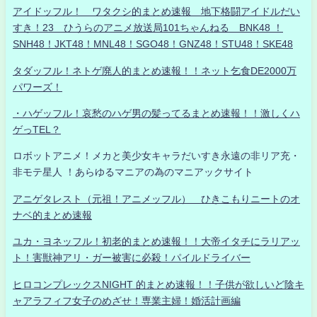
アイドッフル！ ワタクシ的まとめ速報 地下格闘アイドルだい
すき！23 ひうらのアニメ放送局101ちゃんねる BNK48 ！
SNH48！JKT48！MNL48！SGO48！GNZ48！STU48！SKE48
タダッフル！ネトゲ廃人的まとめ速報！！ネット乞食DE2000万
パワーズ！
・ハゲッフル！哀愁のハゲ男の髪ってるまとめ速報！！激しくハ
ゲっTEL？
ロボットアニメ！メカと美少女キャラだいすき永遠の非リア充・
非モテ星人 ！あらゆるマニアの為のマニアックサイト
アニゲタレスト（元祖！アニメッフル） ひきこもりニートのオ
ナベ的まとめ速報
ユカ・ヨネッフル！初老的まとめ速報！！大帝イタチにラリアッ
ト！害獣神アリ・ガー被害に必殺！パイルドライバー
ヒロコンプレックスNIGHT 的まとめ速報！！子供が欲しいど陰キ
ャアラフィフ女子のめざせ！専業主婦！婚活計画編