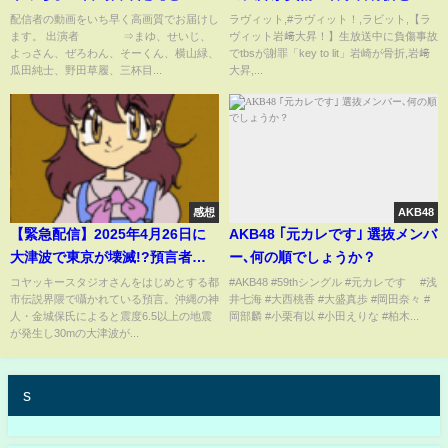
じ】
明 TBS「大変申し訳なく思っ
配信者の動画をいち早く高画質でお届けし
ラヴィット,#ラヴィット！,ラビット,【ラ
ます。 出演者 ⇒まゆ、せいじ、
ヴィット岩﨑大昇！】生放送中に負傷事故
ております」
よっさん、ぜろわん、そーくん、横山緑、
でtbsが謝罪「key to lit」岩崎が骨折,岩﨑
瓜田純士、野田草履、三杯目...
大昇,...
感想
AKB48
【緊急配信】2025年4月26日に
AKB48 ｢元カレです｣ 選抜メンバ
大津波で東京が壊滅!?預言者に
ー､何の順でしょうか？
告ぐ！
コヤッキースタジオさんをはじめとする都
#AKB48 #59thシングル #元カレです #浅
市伝説界隈で囁かれている預言。沖縄の神
井七海 #大西桃香 #大盛真歩 #岡田奈々 #
人・金城保氏によると震度6.5以上の地震
岡部麟 #小栗有以 #小田えりな #柏木...
が発生し30mの大津波が...
s