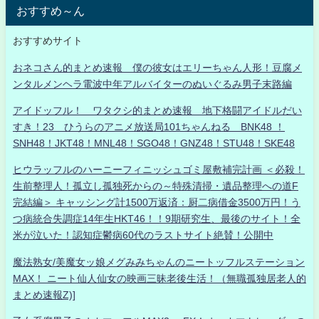
おすすめ～ん
おすすめサイト
おネコさん的まとめ速報 僕の彼女はエリーちゃん人形！豆腐メ
ンタルメンヘラ電波中年アルバイターのぬいぐるみ男子末路編
アイドッフル！ ワタクシ的まとめ速報 地下格闘アイドルだい
すき！23 ひうらのアニメ放送局101ちゃんねる BNK48 ！
SNH48！JKT48！MNL48！SGO48！GNZ48！STU48！SKE48
ヒウラッフルのハーニーフィニッシュゴミ屋敷補完計画 ＜必殺！
生前整理人！孤立し孤独死からの～特殊清掃・遺品整理への道F
完結編＞ キャッシング計1500万返済：厨二病借金3500万円！う
つ病統合失調症14年生HKT46！！9期研究生、最後のサイト！全
米が泣いた！認知症鬱病60代のラストサイト絶賛！公開中
魔法熟女/美魔女ッ娘メグみみちゃんのニートッフルステーション
MAX！ ニート仙人仙女の映画三昧老後生活！（無職孤独居老人的
まとめ速報Z)]