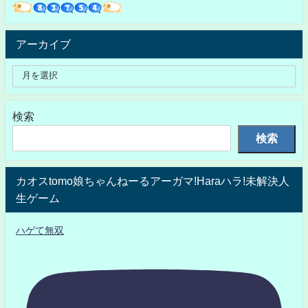
アーカイブ
検索
検索
カオスtomo娘ちゃんねーるアーガマ!Haraハラ!未解決人
生ゲーム
ハゲて無双