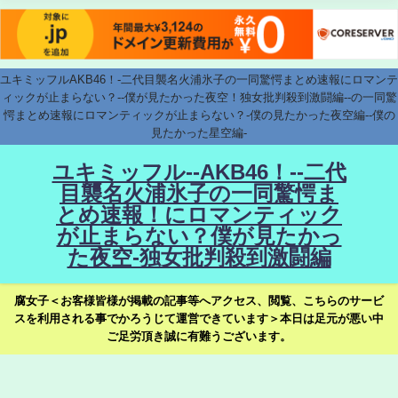
ユキミッフルAKB46！-二代目襲名火浦氷子の一同驚愕まとめ速報にロマンテ
ィックが止まらない？--僕が見たかった夜空！独女批判殺到激闘編--の一同驚
愕まとめ速報にロマンティックが止まらない？-僕の見たかった夜空編--僕の
見たかった星空編-
ユキミッフル--AKB46！--二代
目襲名火浦氷子の一同驚愕ま
とめ速報！にロマンティック
が止まらない？僕が見たかっ
た夜空-独女批判殺到激闘編
腐女子＜お客様皆様が掲載の記事等へアクセス、閲覧、こちらのサービ
スを利用される事でかろうじて運営できています＞本日は足元が悪い中
ご足労頂き誠に有難うございます。