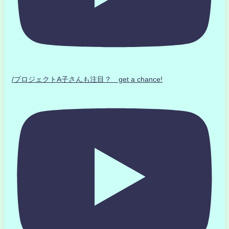
/プロジェクトA子さんも注目？ get a chance!