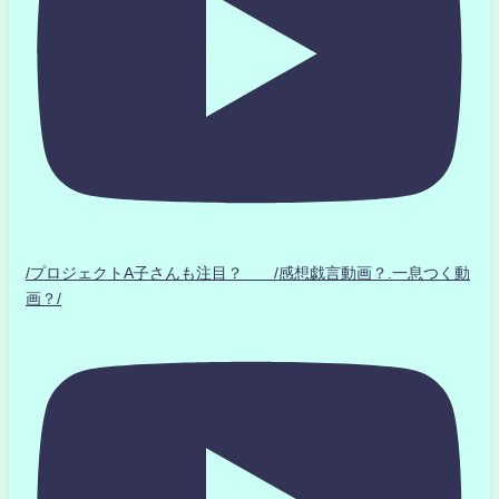
/プロジェクトA子さんも注目？ /感想戯言動画？.一息つく動
画？/