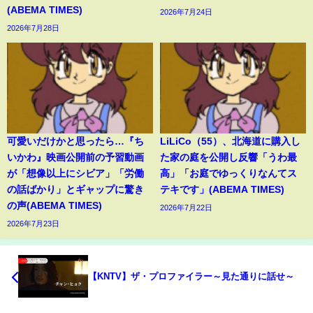
(ABEMA TIMES)
2026年7月24日
2026年7月28日
可愛いだけかと思ったら…『ち
LiLiCo（55）、北海道に購入し
いかわ』映画公開前の予習動画
た家の庭を公開し反響「うわ最
が「想像以上にシビア」「労働
高」「お庭でゆっくりなんてス
の話ばかり」とギャップに驚き
テキです」(ABEMA TIMES)
の声(ABEMA TIMES)
2026年7月22日
2026年7月23日
【KNTV】ザ・プロファイラー～見た通りに話せ～