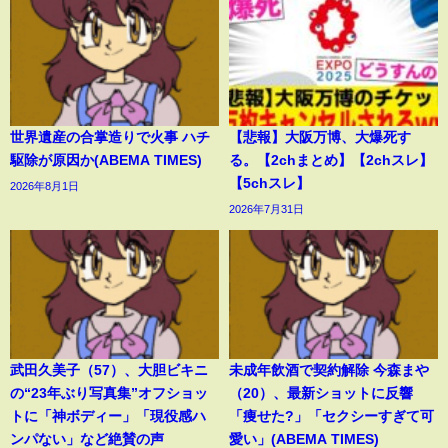
世界遺産の合掌造りで火事 ハチ
【悲報】大阪万博、大爆死す
駆除が原因か(ABEMA TIMES)
る。【2chまとめ】【2chスレ】
【5chスレ】
2026年8月1日
2026年7月31日
武田久美子（57）、大胆ビキニ
未成年飲酒で契約解除 今森まや
の“23年ぶり写真集”オフショッ
（20）、最新ショットに反響
トに「神ボディー」「現役感ハ
「痩せた?」「セクシーすぎて可
ンパない」など絶賛の声
愛い」(ABEMA TIMES)