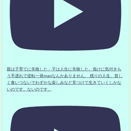
親は子育てに失敗した」子は人生に失敗した。負けに気付きも
う手遅れで逆転一発manなんかありません、 残りの人生、貧し
く食いつないでわずかな楽しみなど見つけて生きていくしかな
いのです。ないのです。