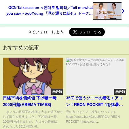
OCN Talk session ＜본대로 말하라／Tell me what
you saw＞SooYoung 『見た通りに話せ』トークセ
ッション 2019.10.25
Xでフォローしよう
おすすめの記事
未分類
未分類
日経平均株価終値 下げ幅一時
35℃で使うソニーの着るエアコ
2000円超(ABEMA TIMES)
ン！REON POCKET 4を猛暑日
に使ってみた！
きょうの日経平均株価は大きく値下がり
兄の方ではアプリ操作もやってます
して取引を終えました。下げ幅は一時、
https://youtu.be/KGssgBFRCjU REON
2000円を超えました。きょうの終値は、
POCKET 4 https://am...
きのうより1811円安い6...