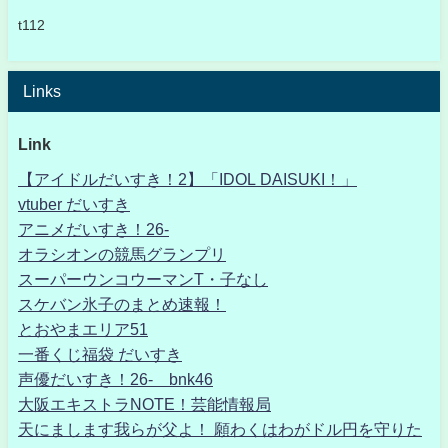
t112
Links
Link
【アイドルだいすき！2】「IDOL DAISUKI！」
vtuber だいすき
アニメだいすき！26-
オラシオンの競馬グランプリ
スーパーウンコウーマンT・子なし
スケバン氷子のまとめ速報！
とおやまエリア51
一番くじ福袋 だいすき
声優だいすき！26- bnk46
大阪エキストラNOTE！芸能情報局
天にまします我らが父よ！ 願わくはわがドル円を守りた