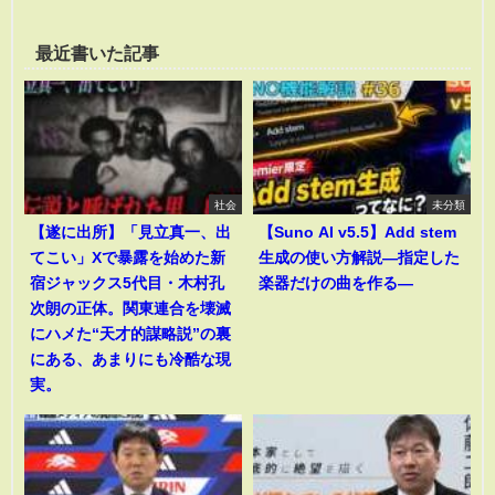
最近書いた記事
社会
未分類
【遂に出所】「見立真一、出
【Suno AI v5.5】Add stem
てこい」Xで暴露を始めた新
生成の使い方解説―指定した
宿ジャックス5代目・木村孔
楽器だけの曲を作る―
次朗の正体。関東連合を壊滅
にハメた“天才的謀略説”の裏
にある、あまりにも冷酷な現
実。