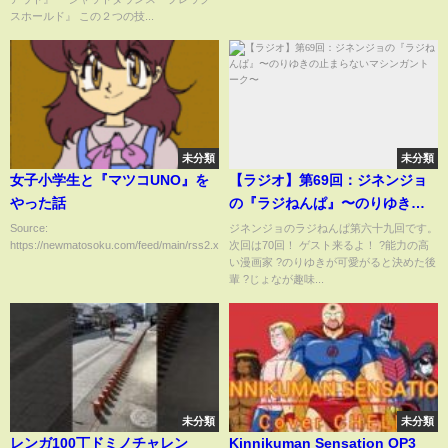
#128
スホールド』 この２つの技...
未分類
未分類
女子小学生と『マツコUNO』を
【ラジオ】第69回：ジネンジョ
やった話
の『ラジねんぱ』〜のりゆきの
止まらないマシンガントーク〜
Source:
ジネンジョのラジねんぱ第六十九回です。
https://newmatosoku.com/feed/main/rss2.xml...
次回は70回！ ゲスト来るよ！ ?能力の高
い漫画家 ?のりゆきが可愛がると決めた後
輩 ?じょなが趣味...
未分類
未分類
レンガ100丁ドミノチャレン
Kinnikuman Sensation OP3