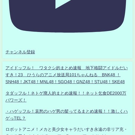
チャンネル登録
アイドッフル！ ワタクシ的まとめ速報 地下格闘アイドルだい
すき！23 ひうらのアニメ放送局101ちゃんねる BNK48 ！
SNH48！JKT48！MNL48！SGO48！GNZ48！STU48！SKE48
タダッフル！ネトゲ廃人的まとめ速報！！ネット乞食DE2000万
パワーズ！
・ハゲッフル！哀愁のハゲ男の髪ってるまとめ速報！！激しくハ
ゲっTEL？
ロボットアニメ！メカと美少女キャラだいすき永遠の非リア充・