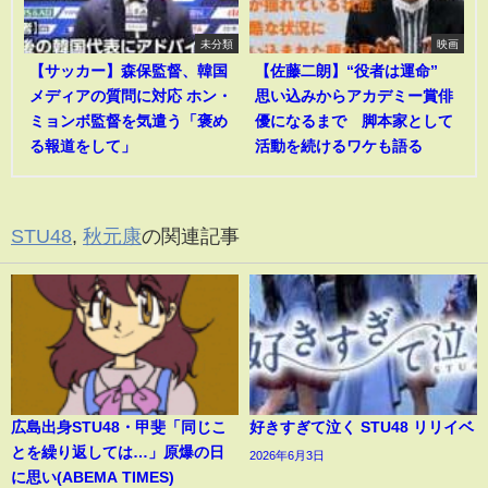
未分類
映画
【サッカー】森保監督、韓国
【佐藤二朗】“役者は運命”
メディアの質問に対応 ホン・
思い込みからアカデミー賞俳
ミョンボ監督を気遣う「褒め
優になるまで 脚本家として
る報道をして」
活動を続けるワケも語る
STU48
,
秋元康
の関連記事
広島出身STU48・甲斐「同じこ
好きすぎて泣く STU48 リリイベ
とを繰り返しては…」原爆の日
2026年6月3日
に思い(ABEMA TIMES)