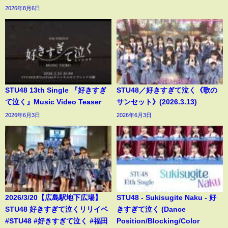
2026年8月6日
STU48 13th Single 『好きすぎ
STU48／好きすぎて泣く《歌の
て泣く』Music Video Teaser
サンセット》(2026.3.13)
2026年6月3日
2026年6月3日
2026/3/20【広島駅地下広場】
STU48 - Sukisugite Naku - 好
STU48 好きすぎて泣くリリイベ
きすぎて泣く (Dance
#STU48 #好きすぎて泣く #福田
Position/Blocking/Color