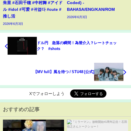
朱里 #石田千穂 #中村舞 #アイド
Coded) -
ル #idol #可爱 #귀엽다 #cute #
BAHASA/ENG/KAN/ROM
推し活
2026年6月3日
2026年6月3日
ドル円 急落の瞬間！為替介入？レートチェッ
ク？ #shots
【MV full】風を待つ / STU48 [公式]
Xでフォローしよう
おすすめの記事