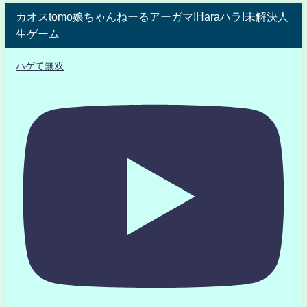
カオスtomo娘ちゃんねーるアーガマ!Haraハラ!未解決人
生ゲーム
ハゲて無双