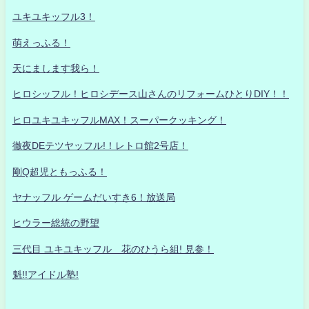
ユキユキッフル3！
萌えっふる！
天にまします我ら！
ヒロシッフル！ヒロシデース山さんのリフォームひとりDIY！！
ヒロユキユキッフルMAX！スーパークッキング！
徹夜DEテツヤッフル!！レトロ館2号店！
剛Q超児ともっふる！
ヤナッフル ゲームだいすき6！放送局
ヒウラー総統の野望
三代目 ユキユキッフル 花のひうら組! 見参！
魁!!アイドル塾!