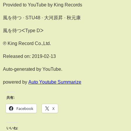
Provided to YouTube by King Records
風を待つ · STU48 · 大河原昇 · 秋元康
風を待つᐸType Dᐳ
℗ King Record Co.,Ltd.
Released on: 2019-02-13
Auto-generated by YouTube.
powered by
Auto Youtube Summarize
共有:
Facebook
X
いいね: