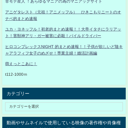
非モテ星人 ！あらゆるマニアの為のマニアックサイト
アニゲタレスト（元祖！アニメッフル） ひきこもりニートのオ
ナベ的まとめ速報
ユカ・ヨネッフル！初老的まとめ速報！！大帝イタチにラリアッ
ト！害獣神アリ・ガー被害に必殺！パイルドライバー
ヒロコンプレックスNIGHT 的まとめ速報！！子供が欲しいど陰キ
ャアラフィフ女子のめざせ！専業主婦！婚活計画編
萌えっとこあに！
t112-1000ｍ
カテゴリー
動画やサムネイルで使用している映像の著作権や肖像権