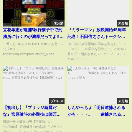
未分類
未分類
立花孝志が逮捕!執行猶予中で刑
『ミラーマン』放映開始45周年
務所に行くのが濃厚だってよ!!#
記念！石田信之さんトークショ
ドラゴンボール #shorts #立花孝
ー！
一番くじ DRAGON BALL 40th ～其之一～
2016年に放送開始45周年を迎えた『ミラ
公式サイト
ーマン』。 45周年を記念して、2016年1
志
https://1kuji.com/products/db_40th2 ...
月10日に開催されたスーパーフェスティ
バル70に ミラ...
プロレス
未分類
【初出し】『ブリッジ綺麗だ
しんやっちょ「明日逮捕される
な』宮原健斗の必殺技は師匠か
かも・・・。」 逮捕されるか
らのある一言で誕生した…。宮
もしれない理由について語る
満場一致で最高の男【宮原健斗の
...
YouTube】 宮原健斗の代名詞 『ブラック
原健斗必殺技列伝【徹底解説】
アウト』 『シャットダウンスープレック