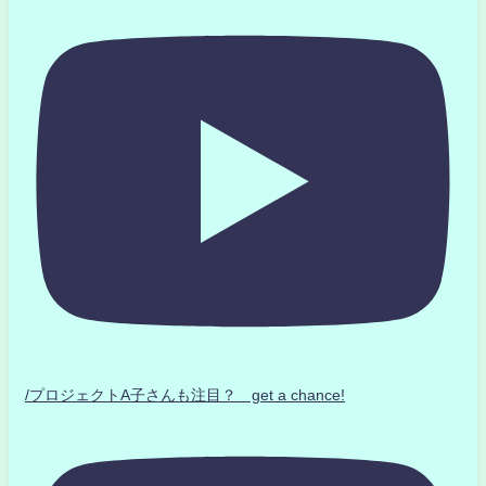
/プロジェクトA子さんも注目？ get a chance!