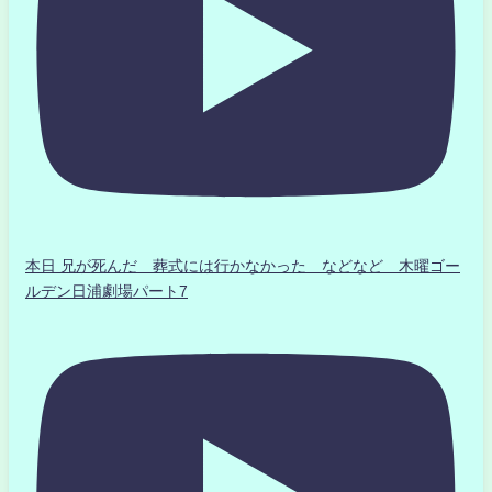
本日 兄が死んだ 葬式には行かなかった などなど 木曜ゴー
ルデン日浦劇場パート7