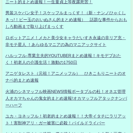
ニート的まとめ速報！一生童貞上等夜露死苦！
男装スケバン女子！スケッフルまっくす！（新・ナンノひゃくし
きっ!！ビー玉のおいぬさん的まとめ速報） 話題な事件からおも
しろ動画まで取り上げまっくす
ロボットアニメ！メカと美少女キャラだいすき永遠の非リア充・
非モテ星人 ！あらゆるマニアの為のマニアックサイト
ハルッフル-専業主夫的YOUTUBERまとめ速報！キモデブおた
く！初老人の介護生活！激動の1750日
アニゲタレスト（元祖！アニメッフル） ひきこもりニートのオ
ナベ的まとめ速報
火浦のシネマッフル映画NEWS情報ポータブルの杜！オネエ管理
人オカマちゃんの鬼女的まとめ速報!オカマッフルアタックナンバ
ーハーフ
ユカ・ヨネッフル！初老的まとめ速報！！大帝イタチにラリアッ
ト！害獣神アリ・ガー被害に必殺！パイルドライバー