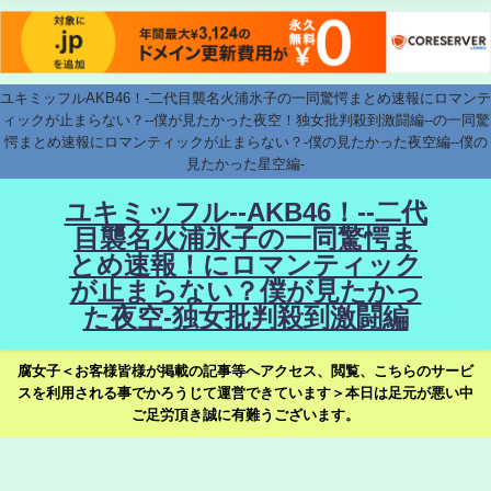
ユキミッフルAKB46！-二代目襲名火浦氷子の一同驚愕まとめ速報にロマンテ
ィックが止まらない？--僕が見たかった夜空！独女批判殺到激闘編--の一同驚
愕まとめ速報にロマンティックが止まらない？-僕の見たかった夜空編--僕の
見たかった星空編-
ユキミッフル--AKB46！--二代
目襲名火浦氷子の一同驚愕ま
とめ速報！にロマンティック
が止まらない？僕が見たかっ
た夜空-独女批判殺到激闘編
腐女子＜お客様皆様が掲載の記事等へアクセス、閲覧、こちらのサービ
スを利用される事でかろうじて運営できています＞本日は足元が悪い中
ご足労頂き誠に有難うございます。