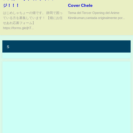
ジ！！！
Cover Chele
はじめしゃちょーの畑です。 静岡で困っ
Tema del Tercer Opening del Anime
ている方を募集しています！ 【畑にお任
Kinnikuman,cantada originalmente por...
せあれ応募フォーム】
https://forms.gle/jhT...
s