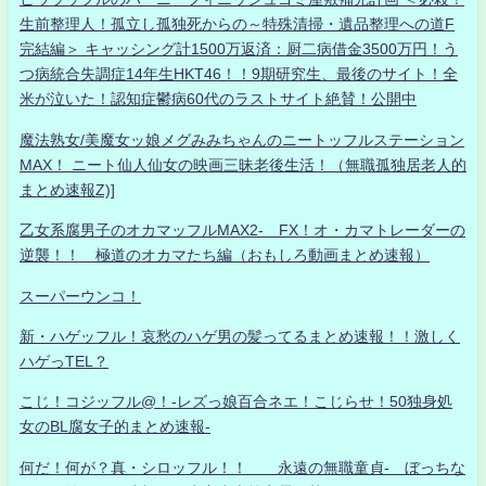
生前整理人！孤立し孤独死からの～特殊清掃・遺品整理への道F
完結編＞ キャッシング計1500万返済：厨二病借金3500万円！う
つ病統合失調症14年生HKT46！！9期研究生、最後のサイト！全
米が泣いた！認知症鬱病60代のラストサイト絶賛！公開中
魔法熟女/美魔女ッ娘メグみみちゃんのニートッフルステーション
MAX！ ニート仙人仙女の映画三昧老後生活！（無職孤独居老人的
まとめ速報Z)]
乙女系腐男子のオカマッフルMAX2- FX！オ・カマトレーダーの
逆襲！！ 極道のオカマたち編（おもしろ動画まとめ速報）
スーパーウンコ！
新・ハゲッフル！哀愁のハゲ男の髪ってるまとめ速報！！激しく
ハゲっTEL？
こじ！コジッフル@！-レズっ娘百合ネエ！こじらせ！50独身処
女のBL腐女子的まとめ速報-
何だ！何が？真・シロッフル！！ 永遠の無職童貞- ぼっちな