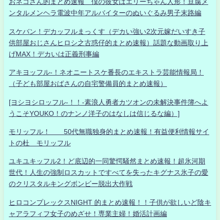
おネコさん的まとめ速報 僕の彼女はエリーちゃん人形！豆腐メ
ンタルメンヘラ電波中年アルバイターのぬいぐるみ男子末路編
スケバン！デカッフルまっくす（デカい強い2次元嫁だいすき子
供部屋おじさんヒロシ之古惑仔的まとめ速報）話題な動画取り上
げMAX！デカいは正義刑事編
アキヨッフル-！ネオニートスケ番長のエキストラ芸能情報局！
（子ども部屋おばさんの自宅警備員的まとめ速報）
[ヨシヨシロッフル-！！-素浪人勇者カツオンの未解決事件簿へよ
うこそYOUKO！のナンノ洋子のはなしは信じるな編）]
モリッフル！ 50代無職独身的まとめ速報！有益便利情報サイ
トの杜 モリッフル
ユキユキッフル2！ど底辺的一同驚愕騒然まとめ速報！超氷河期
世代！人生の強制ロスカットですべてを失ったキグナス氷子の愛
のクリスタルキングボンビー脱出大作戦
ヒロコンプレックスNIGHT 的まとめ速報！！子供が欲しいど陰キ
ャアラフィフ女子のめざせ！専業主婦！婚活計画編