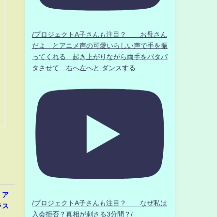
/プロジェクトA子さんも注目？ お母さん
だよ とアニメ声の可愛いらしい声で手を振
ってくれる 起き上がりながら両手をパタパ
タさせて 右へ左へと ダンスする
、ア
/プロジェクトA子さんも注目？ なぜ私は
ラス
入会拒否？真相が刺さる3分間？/