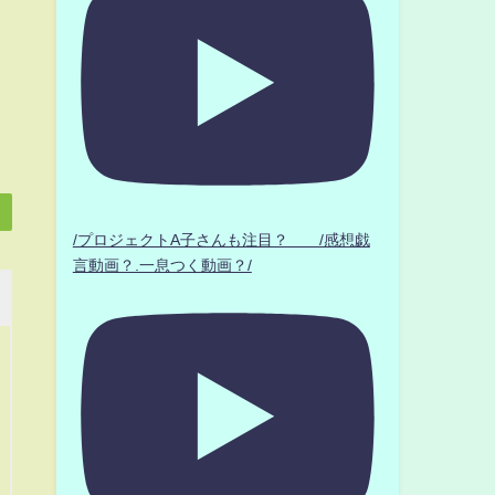
/プロジェクトA子さんも注目？ /感想戯
言動画？.一息つく動画？/