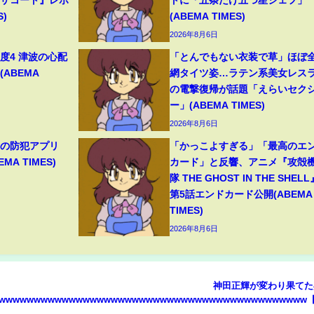
S)
(ABEMA TIMES)
2026年8月6日
度4 津波の心配
「とんでもない衣装で草」ほぼ
(ABEMA
網タイツ姿…ラテン系美女レス
の電撃復帰が話題「えらいセク
ー」(ABEMA TIMES)
2026年8月6日
目の防犯アプリ
「かっこよすぎる」「最高のエ
A TIMES)
カード」と反響、アニメ『攻殻
隊 THE GHOST IN THE SHELL
第5話エンドカード公開(ABEMA
TIMES)
2026年8月6日
神田正輝が変わり果てた
wwwwwwwwwwwwwwwwwwwwwwwwwwwwwwwwwwwwwwwwwwww【
まとめ】【2chスレ】【5ch