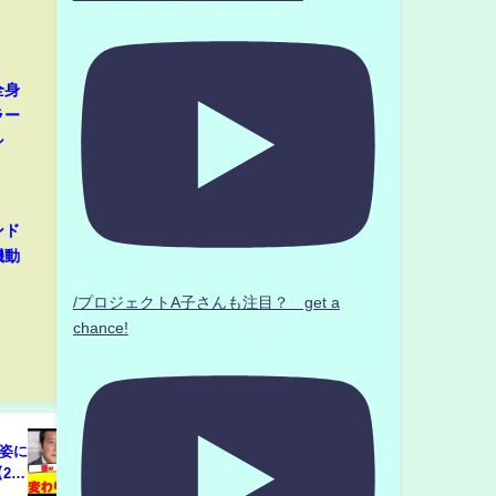
全身
ラー
シ
ンド
機動
』
/プロジェクトA子さんも注目？ get a
chance!
姿に
2ch
スレ】