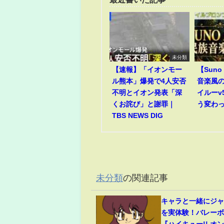
未分類
【速報】「イオンモー
【Suno 
ル熊本」爆発で4人安否
音楽風
不明とイオン発表「深
イルーv
くお詫び」と謝罪｜
う変わ
TBS NEWS DIG
未分類
の関連記事
キャラと一緒にジ
を実体験！バレー
『ハイキュー!! オ