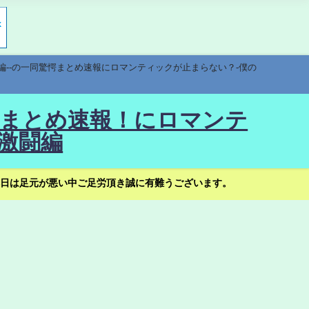
編--の一同驚愕まとめ速報にロマンティックが止まらない？-僕の
驚愕まとめ速報！にロマンテ
激闘編
日は足元が悪い中ご足労頂き誠に有難うございます。