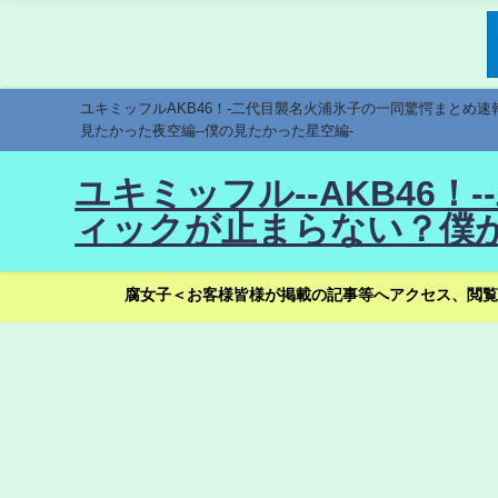
ユキミッフルAKB46！-二代目襲名火浦氷子の一同驚愕まとめ
見たかった夜空編--僕の見たかった星空編-
ユキミッフル--AKB46
ィックが止まらない？僕が
腐女子＜お客様皆様が掲載の記事等へアクセス、閲覧