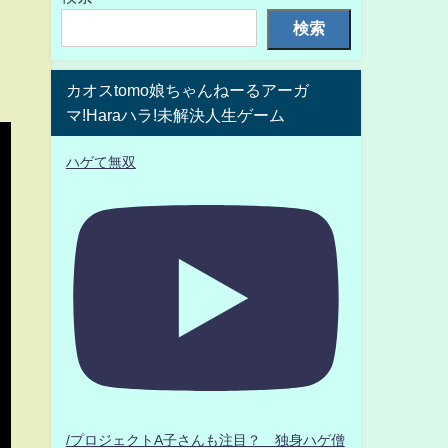
検索
カオスtomo娘ちゃんねーるアーガ
マ!Haraハラ!未解決人生ゲーム
ハゲて無双
/プロジェクトA子さんも注目？ 独身ハゲ僧