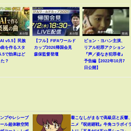
未分類
未分類
映画
AI v5.5】民族
【フル】FIFAワールド
ピョン・ヨハン主演、
の曲を作るスタ
カップ2026帰国会見
リアル犯罪アクション
5.5で効果はど
森保監督登壇
『声／姿なき犯罪者』
った？
予告編【2022年10月7
日公開】
ャンプやレシーブ
着こなしがまるで高級店と反響
ボール超体験空間
ニメ『呪術廻戦』牛角コラボイ
ンザコート』レポ
トに「五条だけ五つ星シェフ」