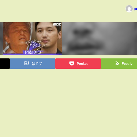
j
はてブ
Pocket
Feedly