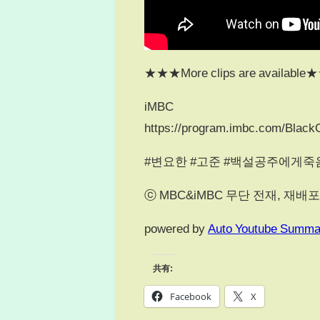
★★★More clips are availabl
iMBC
https://program.imbc.com/Black
#변요한 #고준 #백설공주에게죽
ⓒ MBC&iMBC 무단 전재, 재배포
powered by
Auto Youtube Summa
共有:
Facebook
X