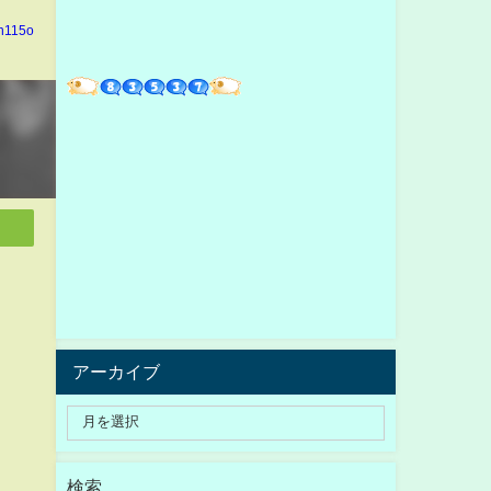
in115o
アーカイブ
検索