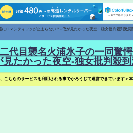
速報にロマンティックが止まらない？--僕が見たかった夜空！独女批判殺到激闘
！--二代目襲名火浦氷子の一同
見たかった夜空-独女批判殺到
、こちらのサービスを利用される事でかろうじて運営できています＞本