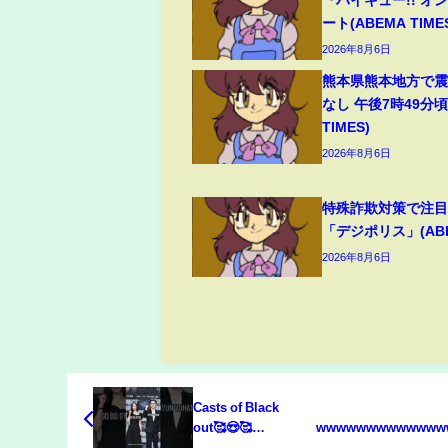
ート(ABEMA TIME
2026年8月6日
熊本県熊本地方で震
なし 午後7時49分頃
TIMES)
2026年8月6日
特殊詐欺対策で注
「デジポリス」(ABEM
2026年8月6日
Casts of Black
out🥰😍🥰
wwwwwwwwwwwww
#kdrama