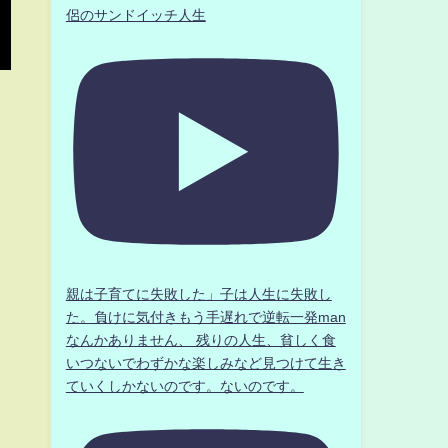
侶のサンドイッチ人生
親は子育てに失敗した」子は人生に失敗し
た。負けに気付きもう手遅れで逆転一発man
なんかありません、 残りの人生、貧しく食
いつないでわずかな楽しみなど見つけて生き
ていくしかないのです。ないのです。