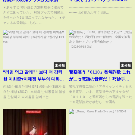
▼あらすじ 怖い感じの無断駐車に注意で
----------------------------------------------------
きずに困っていた。 対策グッズで癇癪玉
------- #呂布カルマ #旧統...
を使ったら3日間戻ってこなかった。 ▼チ
ャンネル登録はこちら↓ ...
未分類
未分類
"라면 먹고 갈래?" 보다 더 강력
警察装う「0110」番号詐欺 これ
한 이희준♥이혜정 부부의 대화? |
がニセ電話の音声だ！ 巧妙手口
#대화가필요한개냥 EP1 #08
の一部始終 全国で被害次ぐ 海
#대화가필요한개냥 EP1 #08 tvN 대화가 필
警視庁捜査二課の「アライケンイチ」を名
요한 개냥 (2017) : 스타와 반려동물의 일상
乗る電話…いま、電話番号の下４ケタが
外アプリで番号偽装か ／
을 관찰하고 속마음을 알아보는...
「０１１０」と警察署からの電話を装った
（2024/09/18 OA）
ニセ電話詐欺が横行し、全国各...