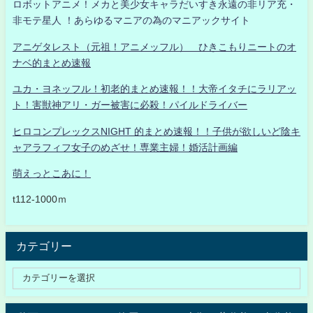
ロボットアニメ！メカと美少女キャラだいすき永遠の非リア充・
非モテ星人 ！あらゆるマニアの為のマニアックサイト
アニゲタレスト（元祖！アニメッフル） ひきこもりニートのオ
ナベ的まとめ速報
ユカ・ヨネッフル！初老的まとめ速報！！大帝イタチにラリアッ
ト！害獣神アリ・ガー被害に必殺！パイルドライバー
ヒロコンプレックスNIGHT 的まとめ速報！！子供が欲しいど陰キ
ャアラフィフ女子のめざせ！専業主婦！婚活計画編
萌えっとこあに！
t112-1000ｍ
カテゴリー