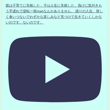
親は子育てに失敗した」子は人生に失敗した。負けに気付きも
う手遅れで逆転一発manなんかありません、 残りの人生、貧し
く食いつないでわずかな楽しみなど見つけて生きていくしかな
いのです。ないのです。