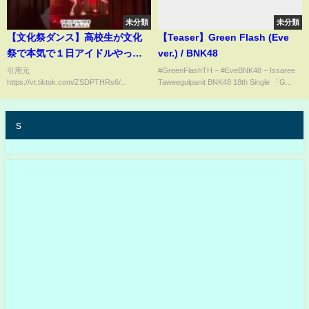
未分類
未分類
【文化祭ダンス】高校生が文化
【Teaser】Green Flash (Eve
祭で本気で１日アイドルやった
ver.) / BNK48
らレベチすぎた#shorts#tiktok#
引用元
#GreenFlashTH – #EveBNK48 – Issaree
https://vt.tiktok.com/ZSDPTHRs6/...
Taweegulpanit BNK48 18th Single 「G...
おすすめ#文化祭#高校生#文化祭
ダンス
s