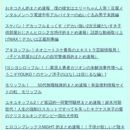
おネコさん的まとめ速報 僕の彼女はエリーちゃん人形！豆腐メ
ンタルメンヘラ電波中年アルバイターのぬいぐるみ男子末路編
スケバン！デカッフルまっくす（デカい強い2次元嫁だいすき子
供部屋おじさんヒロシ之古惑仔的まとめ速報）話題な動画取り上
げMAX！デカいは正義刑事編
アキヨッフル-！ネオニートスケ番長のエキストラ芸能情報局！
（子ども部屋おばさんの自宅警備員的まとめ速報）
[ヨシヨシロッフル-！！-素浪人勇者カツオンの未解決事件簿へよ
うこそYOUKO！のナンノ洋子のはなしは信じるな編）]
モリッフル！ 50代無職独身的まとめ速報！有益便利情報サイ
トの杜 モリッフル
ユキユキッフル2！ど底辺的一同驚愕騒然まとめ速報！超氷河期
世代！人生の強制ロスカットですべてを失ったキグナス氷子の愛
のクリスタルキングボンビー脱出大作戦
ヒロコンプレックスNIGHT 的まとめ速報！！子供が欲しいど陰キ