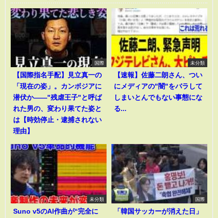
国際
未分類
【国際指名手配】見立真一の
【速報】佐藤二朗さん、つい
「現在の姿」。カンボジアに
にメディアの"闇"をバラして
潜伏か――"残虐王子"と呼ば
しまいとんでもない事態にな
れた男の、変わり果てた姿と
る...
は【時効停止・逮捕されない
理由】
未分類
国際
Suno v5のAI作曲が“完全に
「韓国サッカーが消えた日」