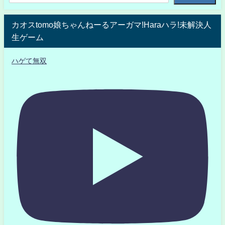
カオスtomo娘ちゃんねーるアーガマ!Haraハラ!未解決人
生ゲーム
ハゲて無双