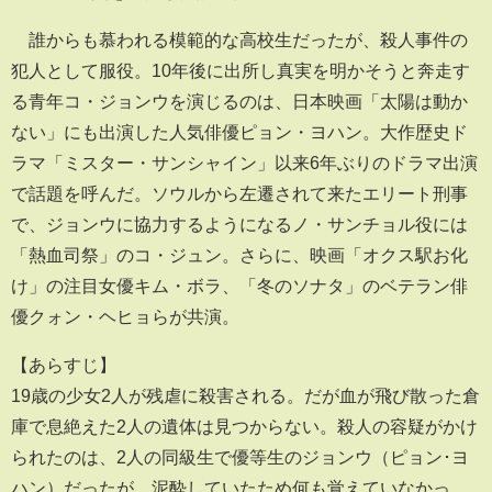
誰からも慕われる模範的な高校生だったが、殺人事件の
犯人として服役。10年後に出所し真実を明かそうと奔走す
る青年コ・ジョンウを演じるのは、日本映画「太陽は動か
ない」にも出演した人気俳優ピョン・ヨハン。大作歴史ド
ラマ「ミスター・サンシャイン」以来6年ぶりのドラマ出演
で話題を呼んだ。ソウルから左遷されて来たエリート刑事
で、ジョンウに協力するようになるノ・サンチョル役には
「熱血司祭」のコ・ジュン。さらに、映画「オクス駅お化
け」の注目女優キム・ボラ、「冬のソナタ」のベテラン俳
優クォン・ヘヒョらが共演。
【あらすじ】
19歳の少女2人が残虐に殺害される。だが血が飛び散った倉
庫で息絶えた2人の遺体は見つからない。殺人の容疑がかけ
られたのは、2人の同級生で優等生のジョンウ（ピョン･ヨ
ハン）だったが、泥酔していたため何も覚えていなかっ