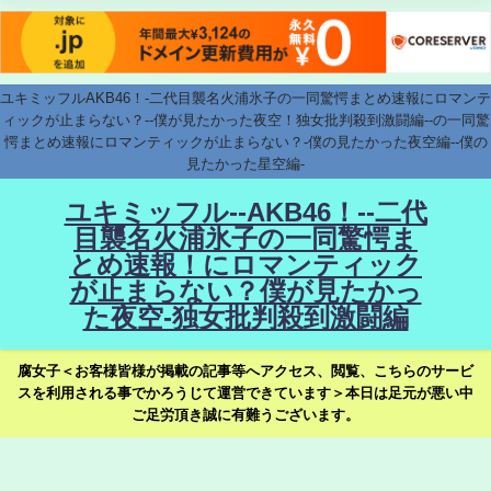
ユキミッフルAKB46！-二代目襲名火浦氷子の一同驚愕まとめ速報にロマンテ
ィックが止まらない？--僕が見たかった夜空！独女批判殺到激闘編--の一同驚
愕まとめ速報にロマンティックが止まらない？-僕の見たかった夜空編--僕の
見たかった星空編-
ユキミッフル--AKB46！--二代
目襲名火浦氷子の一同驚愕ま
とめ速報！にロマンティック
が止まらない？僕が見たかっ
た夜空-独女批判殺到激闘編
腐女子＜お客様皆様が掲載の記事等へアクセス、閲覧、こちらのサービ
スを利用される事でかろうじて運営できています＞本日は足元が悪い中
ご足労頂き誠に有難うございます。