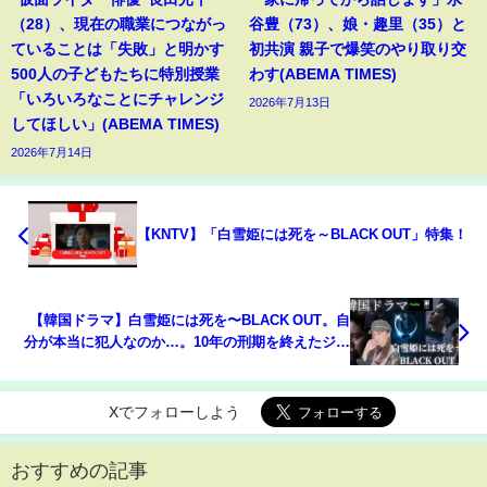
（28）、現在の職業につながっ
谷豊（73）、娘・趣里（35）と
ていることは「失敗」と明かす
初共演 親子で爆笑のやり取り交
500人の子どもたちに特別授業
わす(ABEMA TIMES)
「いろいろなことにチャレンジ
2026年7月13日
してほしい」(ABEMA TIMES)
2026年7月14日
【KNTV】「白雪姫には死を～BLACK OUT」特集！
【韓国ドラマ】白雪姫には死を〜BLACK OUT。自
分が本当に犯人なのか…。10年の刑期を終えたジョ
ンウが、一から事件を暴いていくサスペンス!
Xでフォローしよう
おすすめの記事