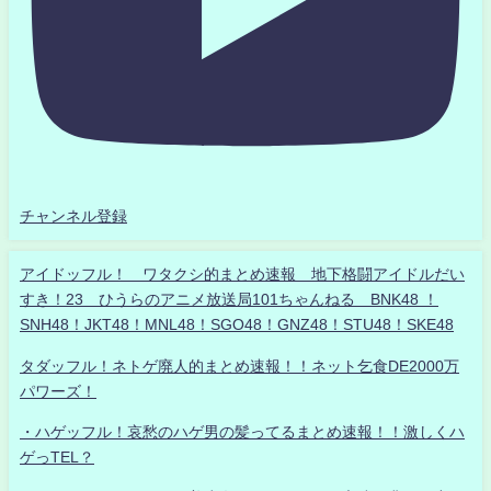
チャンネル登録
アイドッフル！ ワタクシ的まとめ速報 地下格闘アイドルだい
すき！23 ひうらのアニメ放送局101ちゃんねる BNK48 ！
SNH48！JKT48！MNL48！SGO48！GNZ48！STU48！SKE48
タダッフル！ネトゲ廃人的まとめ速報！！ネット乞食DE2000万
パワーズ！
・ハゲッフル！哀愁のハゲ男の髪ってるまとめ速報！！激しくハ
ゲっTEL？