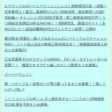
ヒウラッフルのハーニーフィニッシュゴミ屋敷補完計画 ＜必殺！
生前整理人！孤立し孤独死からの～特殊清掃・遺品整理への道F
完結編＞ キャッシング計1500万返済：厨二病借金3500万円！う
つ病統合失調症14年生HKT46！！9期研究生、最後のサイト！全
米が泣いた！認知症鬱病60代のラストサイト絶賛！公開中
魔法熟女/美魔女ッ娘メグみみちゃんのニートッフルステーション
MAX！ ニート仙人仙女の映画三昧老後生活！（無職孤独居老人的
まとめ速報Z)]
乙女系腐男子のオカマッフルMAX2- FX！オ・カマトレーダーの
逆襲！！ 極道のオカマたち編（おもしろ動画まとめ速報）
スーパーウンコ！
新・ハゲッフル！哀愁のハゲ男の髪ってるまとめ速報！！激しく
ハゲっTEL？
こじ！コジッフル@！-レズっ娘百合ネエ！こじらせ！50独身処
女のBL腐女子的まとめ速報-