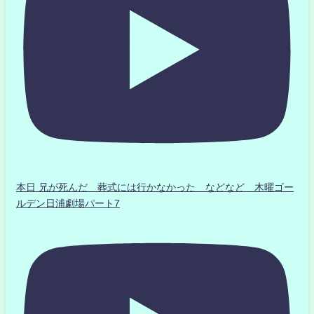
本日 兄が死んだ 葬式には行かなかった などなど 木曜ゴー
ルデン日浦劇場パート7