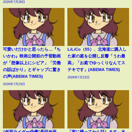
2026年7月28日
可愛いだけかと思ったら…『ち
LiLiCo（55）、北海道に購入し
いかわ』映画公開前の予習動画
た家の庭を公開し反響「うわ最
が「想像以上にシビア」「労働
高」「お庭でゆっくりなんてス
の話ばかり」とギャップに驚き
テキです」(ABEMA TIMES)
の声(ABEMA TIMES)
2026年7月22日
2026年7月23日
“仮面ライダー俳優”長田光平
「家に帰ってから話します」水