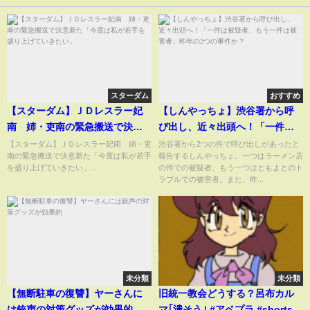
スターダム
おすすめ
【スターダム】ＪＤレスラー妃
【しんやっちょ】渋谷署から呼
南 姉・吏南の緊急搬送で決意
び出し、近々出頭へ！「一件は
新た「今度は私が若手を盛り上
被疑者、もう一件は被害者」昨
【スターダム】ＪＤレスラー妃南 姉・吏
渋谷署から2つの件で呼び出しがあったと
南の緊急搬送で決意新た「今度は私が若手
報告するしんやっちょ。一つはラーメン店
げていきたい」
年の2つの事件か？
を盛り上げていきたい」...
の件での被疑者、もう一つはともよとのト
ラブルでの被害者。また、昨...
未分類
未分類
【無断駐車の復讐】ヤーさんに
旧統一教会どうする？呂布カル
は銃声の対策グッズが効果的
マ｢潰そう｣ #アベプラ #shorts