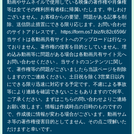
動画やサムネイルで使用している映像の著作権や肖像権
等は全てその権利所有者様に帰属いたします。申しわけ
ございません。お客様からの要望、問題がある記事を削
除、送信防止措置にできる限り応じます。お問い合わせ
のサイトアドレスです。 https://form.os7.biz/f/c82c6596/
当サイトは各動画共有サイトへのアップロードは行なっ
ておりません、著作権の侵害を目的としていません、埋
め込み動画等に問題がある場合は各動画共有サイト元へ
お問い合わせください 。当サイトのコンテンツに関し
て、著作権等の問題がございましたら当該ページを削除
しますのでご連絡ください。土日祝を除く3営業日以内
にできる限り迅速に対応する予定です。不慮による事故
等により連絡を確認できないこともありますので何卒、
ご了承ください。まずはこちらの問い合わせよりご連絡
お願い致します。情報は作成時点の日時のものですの
で、作成後に情報が変わる場合がございます。動画サム
ネ等の著作権侵害目的としてません。その点ご理解いた
だけますと幸いです。