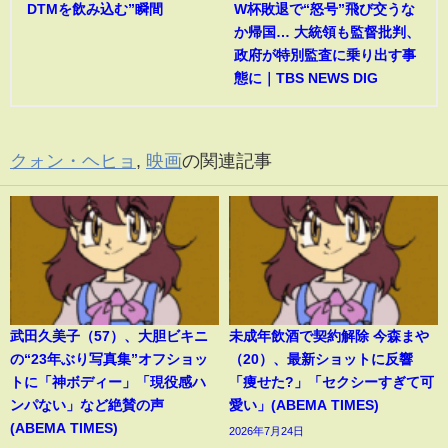
DTMを飲み込む”瞬間
W杯敗退で“怒号”飛び交うな
か帰国… 大統領も監督批判、
政府が特別監査に乗り出す事
態に｜TBS NEWS DIG
クォン・ヘヒョ
,
映画
の関連記事
武田久美子（57）、大胆ビキニ
未成年飲酒で契約解除 今森まや
の“23年ぶり写真集”オフショッ
（20）、最新ショットに反響
トに「神ボディー」「現役感ハ
「痩せた?」「セクシーすぎて可
ンパない」など絶賛の声
愛い」(ABEMA TIMES)
(ABEMA TIMES)
2026年7月24日