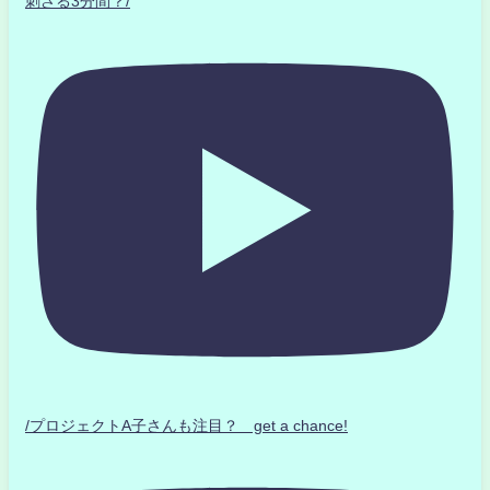
刺さる3分間？/
/プロジェクトA子さんも注目？ get a chance!