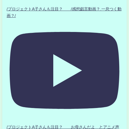
/プロジェクトA子さんも注目？ /感想戯言動画？.一息つく動
画？/
/プロジェクトA子さんも注目？ お母さんだよ とアニメ声