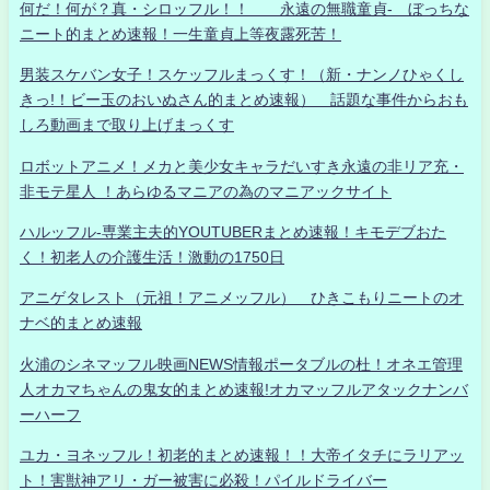
何だ！何が？真・シロッフル！！ 永遠の無職童貞- ぼっちな
ニート的まとめ速報！一生童貞上等夜露死苦！
男装スケバン女子！スケッフルまっくす！（新・ナンノひゃくし
きっ!！ビー玉のおいぬさん的まとめ速報） 話題な事件からおも
しろ動画まで取り上げまっくす
ロボットアニメ！メカと美少女キャラだいすき永遠の非リア充・
非モテ星人 ！あらゆるマニアの為のマニアックサイト
ハルッフル-専業主夫的YOUTUBERまとめ速報！キモデブおた
く！初老人の介護生活！激動の1750日
アニゲタレスト（元祖！アニメッフル） ひきこもりニートのオ
ナベ的まとめ速報
火浦のシネマッフル映画NEWS情報ポータブルの杜！オネエ管理
人オカマちゃんの鬼女的まとめ速報!オカマッフルアタックナンバ
ーハーフ
ユカ・ヨネッフル！初老的まとめ速報！！大帝イタチにラリアッ
ト！害獣神アリ・ガー被害に必殺！パイルドライバー