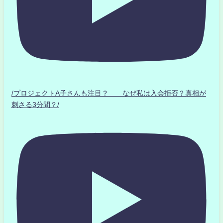
/プロジェクトA子さんも注目？ なぜ私は入会拒否？真相が
刺さる3分間？/