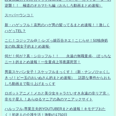
逆襲！！ 極道のオカマたち編（おもしろ動画まとめ速報）
スーパーウンコ！
新・ハゲッフル！哀愁のハゲ男の髪ってるまとめ速報！！激しく
ハゲっTEL？
こじ！コジッフル@！-レズっ娘百合ネエ！こじらせ！50独身処
女のBL腐女子的まとめ速報-
何だ！何が？真・シロッフル！！ 永遠の無職童貞- ぼっちな
ニート的まとめ速報！一生童貞上等夜露死苦！
男装スケバン女子！スケッフルまっくす！（新・ナンノひゃくし
きっ!！ビー玉のおいぬさん的まとめ速報） 話題な事件からおも
しろ動画まで取り上げまっくす
ロボットアニメ！メカと美少女キャラだいすき永遠の非リア充・
非モテ星人 ！あらゆるマニアの為のマニアックサイト
ハルッフル-専業主夫的YOUTUBERまとめ速報！キモデブおた
く！初老人の介護生活！激動の1750日