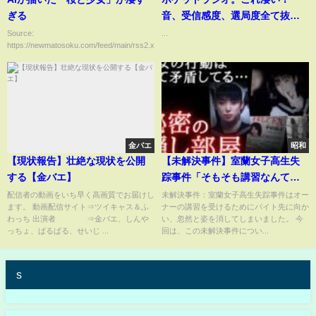
ぎる
音、受信感度、選局度全て抜
群！！マクサー電機 AM/FMポ
Source:
...
https://newmatosoku.com/feed/main/rss2.xml...
ケットラジオ
金バエ
昭和
【現状報告】壮絶な現状を公開
【未解決事件】室蘭女子高生失
する【金バエ】
踪事件「そもそも講習なんてな
かった」
配信者の動画をいち早く高画質でお届けし
未解決事件：室蘭女子高生失踪事件はオー
ます。 動画配信サイト⇒ツイキャス＆ふ
ナーの講習を受けるためにバイト先に向か
わっち 出演者 ⇒金バエ、しんや
い、忽然と姿を消してしまいました。 今
っちょ、ぱるぱる、せいじ ...
回は、この未解決事件につい...
s