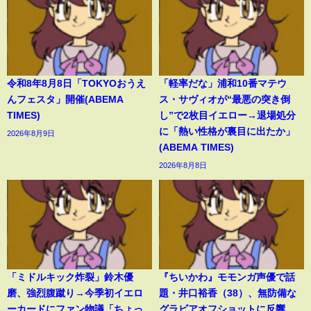
令和8年8月8日「TOKYOおうえ
「軽率だな」浦和10番マテウ
んフェスタ」開催(ABEMA
ス・サヴィオが“最悪の突き倒
TIMES)
し”で2枚目イエロー→退場処分
に「熱い性格が裏目に出たか」
2026年8月9日
(ABEMA TIMES)
2026年8月8日
「ミドルキック炸裂」鈴木優
『ちいかわ』モモンガ声優で話
磨、強烈腹蹴り→今季初イエロ
題・井口裕香（38）、無防備な
ーカードにファン物議「ちょっ
グラビアオフショットに反響