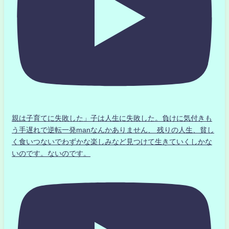
親は子育てに失敗した」子は人生に失敗した。負けに気付きも
う手遅れで逆転一発manなんかありません、 残りの人生、貧し
く食いつないでわずかな楽しみなど見つけて生きていくしかな
いのです。ないのです。