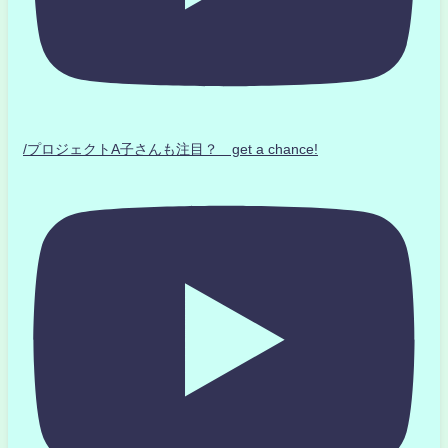
/プロジェクトA子さんも注目？ get a chance!