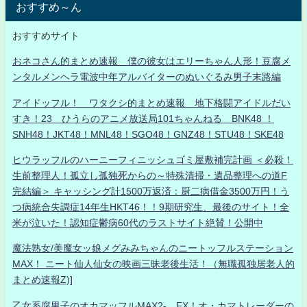
おすすめ～ん
おすすめサイト
おネコさん的まとめ速報 僕の彼女はエリーちゃん人形！豆腐メ
ンタルメンヘラ電波中年アルバイターのぬいぐるみ男子末路編
アイドッフル！ ワタクシ的まとめ速報 地下格闘アイドルだい
すき！23 ひうらのアニメ放送局101ちゃんねる BNK48 ！
SNH48！JKT48！MNL48！SGO48！GNZ48！STU48！SKE48
ヒウラッフルのハーニーフィニッシュゴミ屋敷補完計画 ＜必殺！
生前整理人！孤立し孤独死からの～特殊清掃・遺品整理への道F
完結編＞ キャッシング計1500万返済：厨二病借金3500万円！う
つ病統合失調症14年生HKT46！！9期研究生、最後のサイト！全
米が泣いた！認知症鬱病60代のラストサイト絶賛！公開中
魔法熟女/美魔女ッ娘メグみみちゃんのニートッフルステーション
MAX！ ニート仙人仙女の映画三昧老後生活！（無職孤独居老人的
まとめ速報Z)]
乙女系腐男子のオカマッフルMAX2- FX！オ・カマトレーダーの