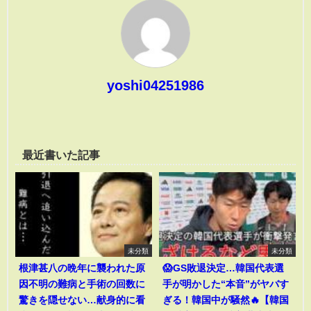
yoshi04251986
最近書いた記事
未分類
未分類
根津甚八の晩年に襲われた原
😱GS敗退決定…韓国代表選
因不明の難病と手術の回数に
手が明かした“本音”がヤバす
驚きを隠せない…献身的に看
ぎる！韓国中が騒然🔥【韓国