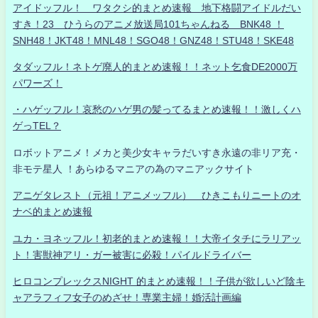
アイドッフル！ ワタクシ的まとめ速報 地下格闘アイドルだい
すき！23 ひうらのアニメ放送局101ちゃんねる BNK48 ！
SNH48！JKT48！MNL48！SGO48！GNZ48！STU48！SKE48
タダッフル！ネトゲ廃人的まとめ速報！！ネット乞食DE2000万
パワーズ！
・ハゲッフル！哀愁のハゲ男の髪ってるまとめ速報！！激しくハ
ゲっTEL？
ロボットアニメ！メカと美少女キャラだいすき永遠の非リア充・
非モテ星人 ！あらゆるマニアの為のマニアックサイト
アニゲタレスト（元祖！アニメッフル） ひきこもりニートのオ
ナベ的まとめ速報
ユカ・ヨネッフル！初老的まとめ速報！！大帝イタチにラリアッ
ト！害獣神アリ・ガー被害に必殺！パイルドライバー
ヒロコンプレックスNIGHT 的まとめ速報！！子供が欲しいど陰キ
ャアラフィフ女子のめざせ！専業主婦！婚活計画編