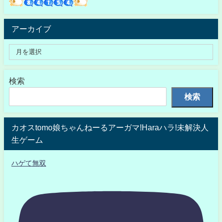
アーカイブ
検索
検索
カオスtomo娘ちゃんねーるアーガマ!Haraハラ!未解決人
生ゲーム
ハゲて無双