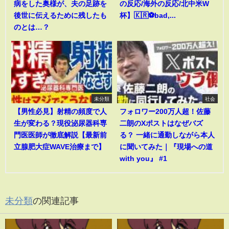
病をした奥様が、夫の足跡を
の反応/海外の反応/北中米W
後世に伝えるために残したも
杯】🇰🇷⚽bad,...
のとは…？
未分類
社会
【男性必見】射精の頻度で人
フォロワー200万人超！佐藤
生が変わる？現役泌尿器科専
二朗のXポストはなぜバズ
門医医師が徹底解説【最新前
る？ 一緒に通勤しながら本人
立腺肥大症WAVE治療まで】
に聞いてみた｜『現場への道
with you』 #1
未分類
の関連記事