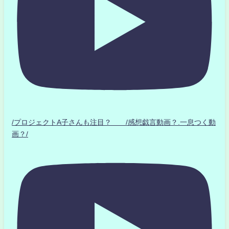
/プロジェクトA子さんも注目？ /感想戯言動画？.一息つく動
画？/