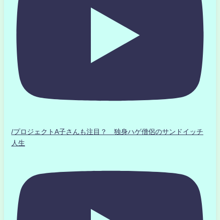
/プロジェクトA子さんも注目？ 独身ハゲ僧侶のサンドイッチ
人生