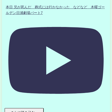
本日 兄が死んだ 葬式には行かなかった などなど 木曜ゴー
ルデン日浦劇場パート7