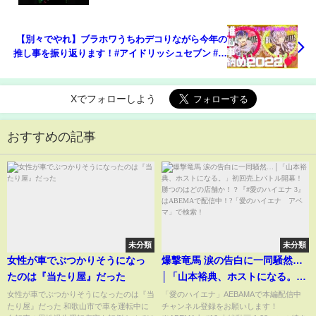
【別々でやれ】ブラホワうちわデコりながら今年の
推し事を振り返ります！#アイドリッシュセブン #さ
あ白黒つけようか #推し活
Xでフォローしよう
おすすめの記事
未分類
未分類
女性が車でぶつかりそうになっ
爆撃竜馬 涙の告白に一同騒然…
たのは『当たり屋』だった
│「山本裕典、ホストになる。」
初回売上バトル開幕！勝つのは
女性が車でぶつかりそうになったのは『当
「愛のハイエナ」AEBAMAで本編配信中
たり屋』だった 和歌山市で車を運転中に
チャンネル登録をお願いします！
どの店舗か！？『#愛のハイエナ