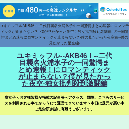
ユキミッフルAKB46！-二代目襲名火浦氷子の一同驚愕まとめ速報にロマンテ
ィックが止まらない？--僕が見たかった夜空！独女批判殺到激闘編--の一同驚
愕まとめ速報にロマンティックが止まらない？-僕の見たかった夜空編--僕の
見たかった星空編-
ユキミッフル--AKB46！--二代
目襲名火浦氷子の一同驚愕ま
とめ速報！にロマンティック
が止まらない？僕が見たかっ
た夜空-独女批判殺到激闘編
腐女子＜お客様皆様が掲載の記事等へアクセス、閲覧、こちらのサービ
スを利用される事でかろうじて運営できています＞本日は足元が悪い中
ご足労頂き誠に有難うございます。