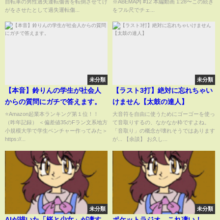
自転車の男性過失運転傷害を転倒させてけ
※ABEMA内 #12 本編動画 1:28〜この続き
3』はABEMAで配信中！?「愛の
がをさせたとして過失運転傷...
をフル尺でチェ...
ハイエナ アベマ」で検索！
未分類
未分類
【本音】鈴りんの学生が社会人
【ラスト3打】絶対に忘れちゃい
からの質問にガチで答えます。
けません【太鼓の達人】
⭐️Amazon起業本ランキング第１位！！
大音符を自由に使うためにゴーゴーを使っ
（昨年記録） ＜偏差値35のFラン文系地方
て音取りするの、なかなか粋ですよね。
小規模大学で学生ベンチャー作ってみた＞
「音取り」の概念が壊れそうではあります
https://...
が... 【余談】 お久し...
未分類
未分類
AIが描いた「桜と少女」が凄す
ポケットラジオ。これ凄い！