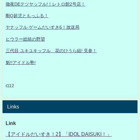
徹夜DEテツヤッフル!！レトロ館2号店！
剛Q超児ともっふる！
ヤナッフル ゲームだいすき6！放送局
ヒウラー総統の野望
三代目 ユキユキッフル 花のひうら組! 見参！
魁!!アイドル塾!
t112
Links
Link
【アイドルだいすき！2】「IDOL DAISUKI！」