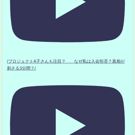
/プロジェクトA子さんも注目？ なぜ私は入会拒否？真相が
刺さる3分間？/