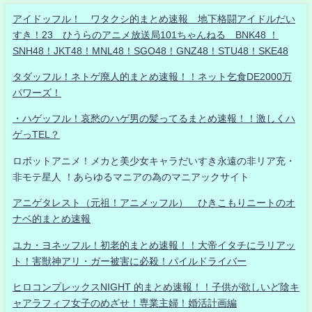
アイドッフル！ ワタクシ的まとめ速報 地下格闘アイドルだい
すき！23 ひうらのアニメ放送局101ちゃんねる BNK48 ！
SNH48！JKT48！MNL48！SGO48！GNZ48！STU48！SKE48
タダッフル！ネトゲ廃人的まとめ速報！！ネット乞食DE2000万
パワーズ！
・ハゲッフル！哀愁のハゲ男の髪ってるまとめ速報！！激しくハ
ゲっTEL？
ロボットアニメ！メカと美少女キャラだいすき永遠の非リア充・
非モテ星人 ！あらゆるマニアの為のマニアックサイト
アニゲタレスト（元祖！アニメッフル） ひきこもりニートのオ
ナベ的まとめ速報
ユカ・ヨネッフル！初老的まとめ速報！！大帝イタチにラリアッ
ト！害獣神アリ・ガー被害に必殺！パイルドライバー
ヒロコンプレックスNIGHT 的まとめ速報！！子供が欲しいど陰キ
ャアラフィフ女子のめざせ！専業主婦！婚活計画編