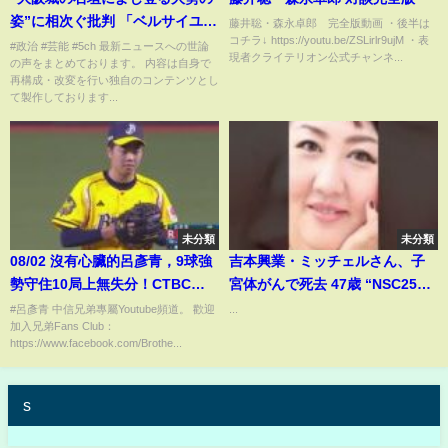
姿”に相次ぐ批判 「ベルサイユ宮
藤井聡・森永卓郎 完全版動画 ・後半は
コチラ↓ https://youtu.be/ZSLirlr9ujM ・表
殿に登る人はいません」
#政治 #芸能 #5ch 最新ニュースへの世論
現者クライテリオン公式チャンネ...
の声をまとめております。 内容は自身で
再構成・改変を行い独自のコンテンツとし
て製作しております...
未分類
未分類
08/02 沒有心臟的呂彥青，9球強
吉本興業・ミッチェルさん、子
勢守住10局上無失分！CTBC
宮体がんで死去 47歳 “NSC25期
Brothers 中信兄弟
の母”として親しまれる
#呂彥青 中信兄弟專屬Youtube頻道。 歡迎
...
加入兄弟Fans Club：
https://www.facebook.com/Brothe...
s