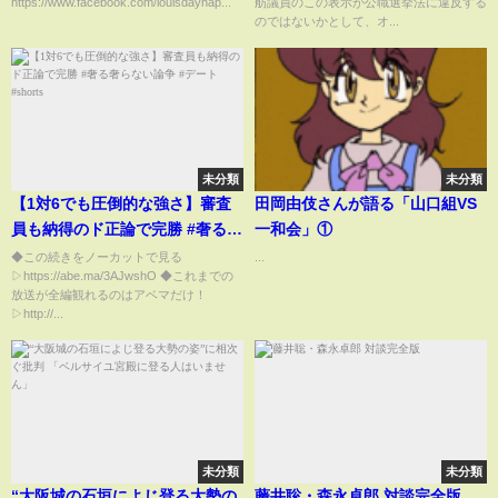
https://www.facebook.com/louisdayhap...
舫議員のこの表示が公職選挙法に違反する
のではないかとして、オ...
未分類
未分類
【1対6でも圧倒的な強さ】審査
田岡由伎さんが語る「山口組VS
員も納得のド正論で完勝 #奢る奢
一和会」①
らない論争 #デート #shorts
◆この続きをノーカットで見る
...
▷https://abe.ma/3AJwshO ◆これまでの
放送が全編観れるのはアベマだけ！
▷http://...
未分類
未分類
“大阪城の石垣によじ登る大勢の
藤井聡・森永卓郎 対談完全版