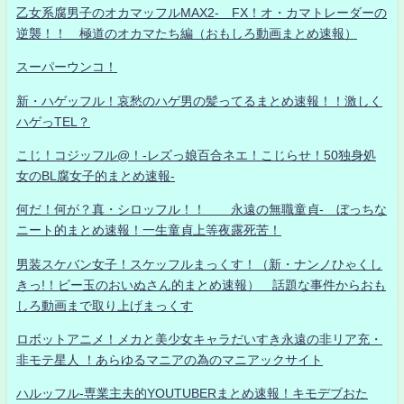
乙女系腐男子のオカマッフルMAX2- FX！オ・カマトレーダーの
逆襲！！ 極道のオカマたち編（おもしろ動画まとめ速報）
スーパーウンコ！
新・ハゲッフル！哀愁のハゲ男の髪ってるまとめ速報！！激しく
ハゲっTEL？
こじ！コジッフル@！-レズっ娘百合ネエ！こじらせ！50独身処
女のBL腐女子的まとめ速報-
何だ！何が？真・シロッフル！！ 永遠の無職童貞- ぼっちな
ニート的まとめ速報！一生童貞上等夜露死苦！
男装スケバン女子！スケッフルまっくす！（新・ナンノひゃくし
きっ!！ビー玉のおいぬさん的まとめ速報） 話題な事件からおも
しろ動画まで取り上げまっくす
ロボットアニメ！メカと美少女キャラだいすき永遠の非リア充・
非モテ星人 ！あらゆるマニアの為のマニアックサイト
ハルッフル-専業主夫的YOUTUBERまとめ速報！キモデブおた