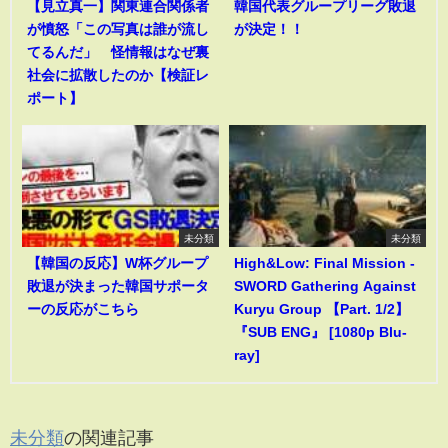
【見立真一】関東連合関係者
韓国代表グループリーグ敗退
が憤怒「この写真は誰が流し
が決定！！
てるんだ」 怪情報はなぜ裏
社会に拡散したのか【検証レ
ポート】
未分類
未分類
【韓国の反応】W杯グループ
High&Low: Final Mission -
敗退が決まった韓国サポータ
SWORD Gathering Against
ーの反応がこちら
Kuryu Group 【Part. 1/2】
『SUB ENG』 [1080p Blu-
ray]
未分類
の関連記事