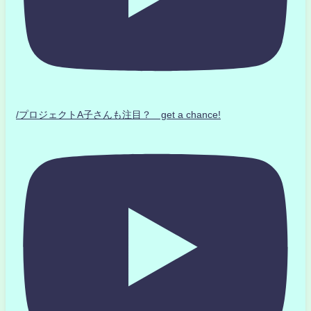
/プロジェクトA子さんも注目？ get a chance!