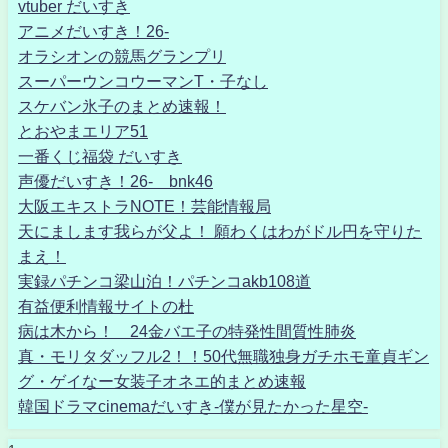
vtuber だいすき
アニメだいすき！26-
オラシオンの競馬グランプリ
スーパーウンコウーマンT・子なし
スケバン氷子のまとめ速報！
とおやまエリア51
一番くじ福袋 だいすき
声優だいすき！26- bnk46
大阪エキストラNOTE！芸能情報局
天にまします我らが父よ！ 願わくはわがドル円を守りた
まえ！
実録パチンコ梁山泊！パチンコakb108道
有益便利情報サイトの杜
病は木から！ 24金バエ子の特発性間質性肺炎
真・モリタダッフル2！！50代無職独身ガチホモ童貞ギン
グ・ゲイなー女装子オネエ的まとめ速報
韓国ドラマcinemaだいすき-僕が見たかった星空-