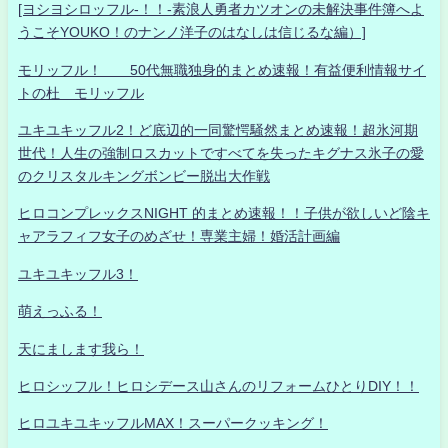
[ヨシヨシロッフル-！！-素浪人勇者カツオンの未解決事件簿へよ
うこそYOUKO！のナンノ洋子のはなしは信じるな編）]
モリッフル！ 50代無職独身的まとめ速報！有益便利情報サイ
トの杜 モリッフル
ユキユキッフル2！ど底辺的一同驚愕騒然まとめ速報！超氷河期
世代！人生の強制ロスカットですべてを失ったキグナス氷子の愛
のクリスタルキングボンビー脱出大作戦
ヒロコンプレックスNIGHT 的まとめ速報！！子供が欲しいど陰キ
ャアラフィフ女子のめざせ！専業主婦！婚活計画編
ユキユキッフル3！
萌えっふる！
天にまします我ら！
ヒロシッフル！ヒロシデース山さんのリフォームひとりDIY！！
ヒロユキユキッフルMAX！スーパークッキング！