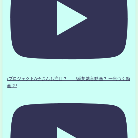
/プロジェクトA子さんも注目？ /感想戯言動画？.一息つく動
画？/