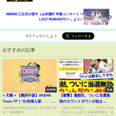
NMB48 三日月の背中（山本望叶 卒業コンサート 〜
LAST ROMANTIC〜」より）
Xでフォローしよう
おすすめの記事
AKB48
社会
= 天樂 = 【樂詞不疲】AKB48
【衝撃】蓮舫氏、ついに当選無
Team TP｜"白色情人節．．．"
効のカウントダウンが始ま
@ RESET劇場公演
る！！
好像每個月14號都是情人節...為什麼是14號
「2枚目の投票用紙！」──この表示がSNS
呢？ =粉絲團FB=
に残されたまま迎えた参議院選投票日。蓮