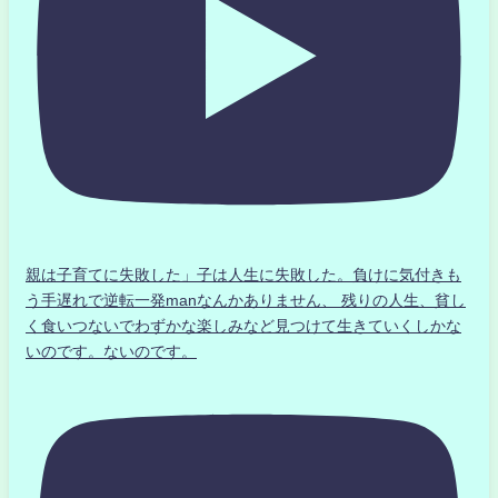
親は子育てに失敗した」子は人生に失敗した。負けに気付きも
う手遅れで逆転一発manなんかありません、 残りの人生、貧し
く食いつないでわずかな楽しみなど見つけて生きていくしかな
いのです。ないのです。