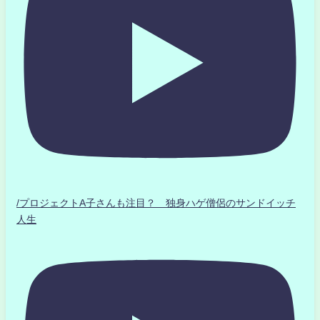
/プロジェクトA子さんも注目？ 独身ハゲ僧侶のサンドイッチ
人生