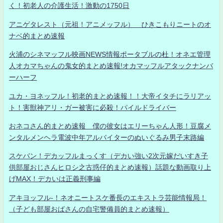
く！初老人の介護生活！激動の1750日
アニゲタレスト（元祖！アニメッフル） ひきこもりニートのオ
ナベ的まとめ速報
火浦のシネマッフル映画NEWS情報ポータブルの杜！オネエ管理
人オカマちゃんの鬼女的まとめ速報!オカマッフルアタックナンバ
ーハーフ
ユカ・ヨネッフル！初老的まとめ速報！！大帝イタチにラリアッ
ト！害獣神アリ・ガー被害に必殺！パイルドライバー
おネコさん的まとめ速報 僕の彼女はエリーちゃん人形！豆腐メ
ンタルメンヘラ電波中年アルバイターのぬいぐるみ男子末路編
スケバン！デカッフルまっくす（デカい強い2次元嫁だいすき子
供部屋おじさんヒロシ之古惑仔的まとめ速報）話題な動画取り上
げMAX！デカいは正義刑事編
アキヨッフル-！ネオニートスケ番長のエキストラ芸能情報局！
（子ども部屋おばさんの自宅警備員的まとめ速報）