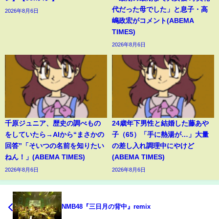
代だった母でした」と息子・高
2026年8月6日
嶋政宏がコメント(ABEMA
TIMES)
2026年8月6日
千原ジュニア、歴史の調べもの
24歳年下男性と結婚した藤あや
をしていたら→AIから“まさかの
子（65）「手に熱湯が…」大量
回答”「そいつの名前を知りたい
の差し入れ調理中にやけど
ねん！」(ABEMA TIMES)
(ABEMA TIMES)
2026年8月6日
2026年8月6日
NMB48『三日月の背中』remix