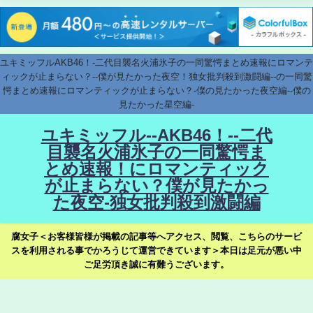
ユキミッフルAKB46！-二代目襲名火浦氷子の一同驚愕まとめ速報にロマンテ
ィックが止まらない？--僕が見たかった夜空！独女批判殺到激闘編--の一同驚
愕まとめ速報にロマンティックが止まらない？-僕の見たかった夜空編--僕の
見たかった星空編-
ユキミッフル--AKB46！--二代
目襲名火浦氷子の一同驚愕ま
とめ速報！にロマンティック
が止まらない？僕が見たかっ
た夜空-独女批判殺到激闘編
腐女子＜お客様皆様が掲載の記事等へアクセス、閲覧、こちらのサービ
スを利用される事でかろうじて運営できています＞本日は足元が悪い中
ご足労頂き誠に有難うございます。