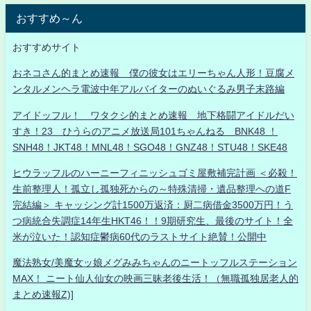
おすすめ～ん
おすすめサイト
おネコさん的まとめ速報 僕の彼女はエリーちゃん人形！豆腐メ
ンタルメンヘラ電波中年アルバイターのぬいぐるみ男子末路編
アイドッフル！ ワタクシ的まとめ速報 地下格闘アイドルだい
すき！23 ひうらのアニメ放送局101ちゃんねる BNK48 ！
SNH48！JKT48！MNL48！SGO48！GNZ48！STU48！SKE48
ヒウラッフルのハーニーフィニッシュゴミ屋敷補完計画 ＜必殺！
生前整理人！孤立し孤独死からの～特殊清掃・遺品整理への道F
完結編＞ キャッシング計1500万返済：厨二病借金3500万円！う
つ病統合失調症14年生HKT46！！9期研究生、最後のサイト！全
米が泣いた！認知症鬱病60代のラストサイト絶賛！公開中
魔法熟女/美魔女ッ娘メグみみちゃんのニートッフルステーション
MAX！ ニート仙人仙女の映画三昧老後生活！（無職孤独居老人的
まとめ速報Z)]