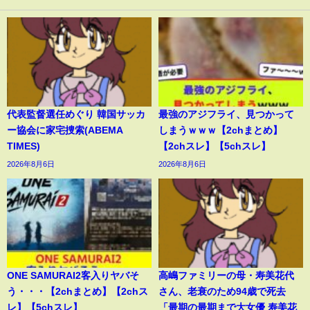
代表監督選任めぐり 韓国サッカ
最強のアジフライ、見つかって
ー協会に家宅捜索(ABEMA
しまうｗｗｗ【2chまとめ】
TIMES)
【2chスレ】【5chスレ】
2026年8月6日
2026年8月6日
ONE SAMURAI2客入りヤバそ
高嶋ファミリーの母・寿美花代
う・・・【2chまとめ】【2chス
さん、老衰のため94歳で死去
レ】【5chスレ】
「最期の最期まで大女優 寿美花