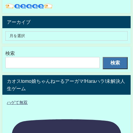
アーカイブ
検索
検索
カオスtomo娘ちゃんねーるアーガマ!Haraハラ!未解決人
生ゲーム
ハゲて無双