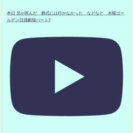
本日 兄が死んだ 葬式には行かなかった などなど 木曜ゴー
ルデン日浦劇場パート7