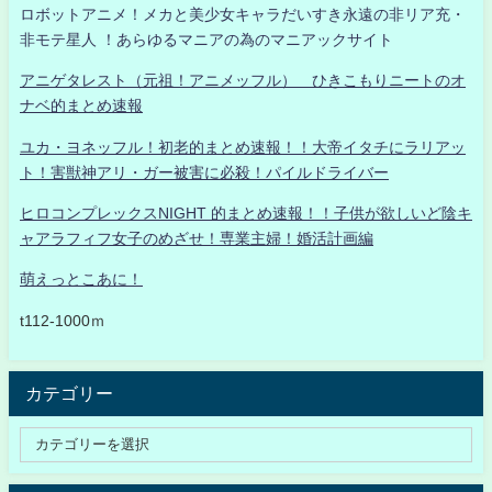
ロボットアニメ！メカと美少女キャラだいすき永遠の非リア充・
非モテ星人 ！あらゆるマニアの為のマニアックサイト
アニゲタレスト（元祖！アニメッフル） ひきこもりニートのオ
ナベ的まとめ速報
ユカ・ヨネッフル！初老的まとめ速報！！大帝イタチにラリアッ
ト！害獣神アリ・ガー被害に必殺！パイルドライバー
ヒロコンプレックスNIGHT 的まとめ速報！！子供が欲しいど陰キ
ャアラフィフ女子のめざせ！専業主婦！婚活計画編
萌えっとこあに！
t112-1000ｍ
カテゴリー