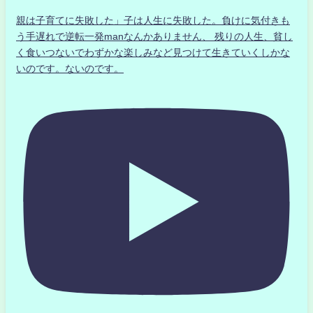
親は子育てに失敗した」子は人生に失敗した。負けに気付きも
う手遅れで逆転一発manなんかありません、 残りの人生、貧し
く食いつないでわずかな楽しみなど見つけて生きていくしかな
いのです。ないのです。