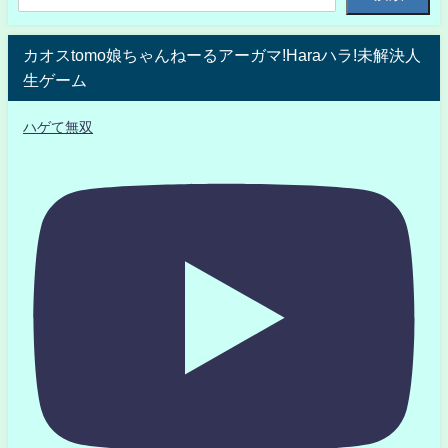
カオスtomo娘ちゃんねーるアーガマ!Haraハラ!未解決人
生ゲーム
ハゲて無双