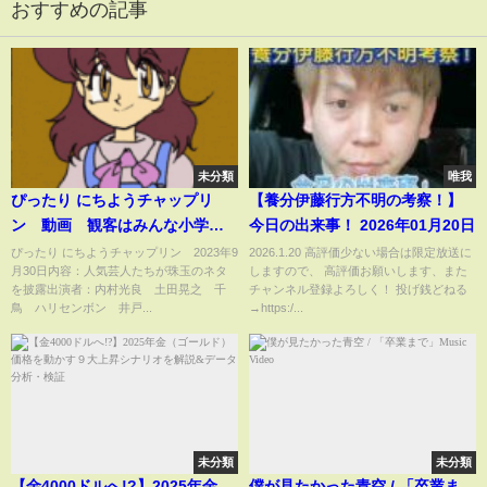
おすすめの記事
未分類
唯我
ぴったり にちようチャップリ
【養分伊藤行方不明の考察！】
ン 動画 観客はみんな小学
今日の出来事！ 2026年01月20日
生！お笑いネバーランド後編 9
ぴったり にちようチャップリン 2023年9
2026.1.20 高評価少ない場合は限定放送に
月30日内容：人気芸人たちが珠玉のネタ
しますので、 高評価お願いします、また
月30日
を披露出演者：内村光良 土田晃之 千
チャンネル登録よろしく！ 投げ銭どねる
鳥 ハリセンボン 井戸...
→https:/...
未分類
未分類
【金4000ドルへ!?】2025年金
僕が見たかった青空 / 「卒業ま