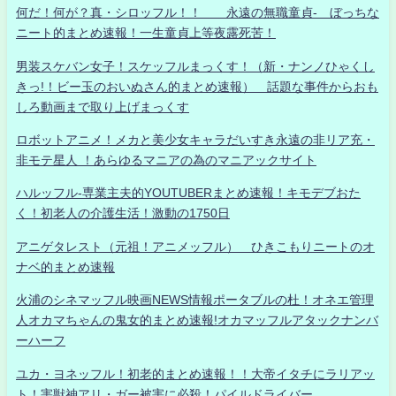
何だ！何が？真・シロッフル！！ 永遠の無職童貞- ぼっちな
ニート的まとめ速報！一生童貞上等夜露死苦！
男装スケバン女子！スケッフルまっくす！（新・ナンノひゃくし
きっ!！ビー玉のおいぬさん的まとめ速報） 話題な事件からおも
しろ動画まで取り上げまっくす
ロボットアニメ！メカと美少女キャラだいすき永遠の非リア充・
非モテ星人 ！あらゆるマニアの為のマニアックサイト
ハルッフル-専業主夫的YOUTUBERまとめ速報！キモデブおた
く！初老人の介護生活！激動の1750日
アニゲタレスト（元祖！アニメッフル） ひきこもりニートのオ
ナベ的まとめ速報
火浦のシネマッフル映画NEWS情報ポータブルの杜！オネエ管理
人オカマちゃんの鬼女的まとめ速報!オカマッフルアタックナンバ
ーハーフ
ユカ・ヨネッフル！初老的まとめ速報！！大帝イタチにラリアッ
ト！害獣神アリ・ガー被害に必殺！パイルドライバー