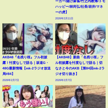
ーカー/賭け麻雀/竹之内教博/トモ
ハッピー/林尚弘/社長/岩井/マネ
ーの虎】
2026年2月11日
AKB48『名残り桜』フル初披
【AKB48】新曲「名残り桜」フ
露！忖度なしで語る｜坂道G・
ル初披露を忖度なしで語る｜切
48G最新情報【mk-2ラジオ放送
なさと今のAKB【第84回mk-2ラ
局#84】
ジオ切り抜き】
2026年2月7日
2026年2月7日