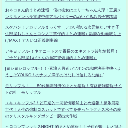
おネコさん的まとめ速報 僕の彼女はエリーちゃん人形！豆腐メ
ンタルメンヘラ電波中年アルバイターのぬいぐるみ男子末路編
スケバン！デカッフルまっくす（デカい強い2次元嫁だいすき子
供部屋おじさんヒロシ之古惑仔的まとめ速報）話題な動画取り上
げMAX！デカいは正義刑事編
アキヨッフル-！ネオニートスケ番長のエキストラ芸能情報局！
（子ども部屋おばさんの自宅警備員的まとめ速報）
[ヨシヨシロッフル-！！-素浪人勇者カツオンの未解決事件簿へよ
うこそYOUKO！のナンノ洋子のはなしは信じるな編）]
モリッフル！ 50代無職独身的まとめ速報！有益便利情報サイ
トの杜 モリッフル
ユキユキッフル2！ど底辺的一同驚愕騒然まとめ速報！超氷河期
世代！人生の強制ロスカットですべてを失ったキグナス氷子の愛
のクリスタルキングボンビー脱出大作戦
ヒロコンプレックスNIGHT 的まとめ速報！！子供が欲しいど陰キ