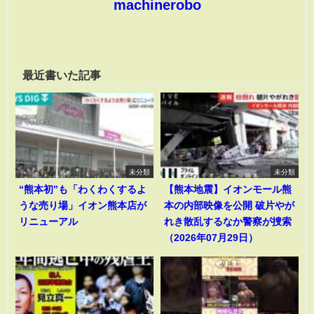
machinerobo
最近書いた記事
未分類
未分類
“熊本初”も「わくわくするよ
【熊本地震】イオンモール熊
うな売り場」イオン熊本店が
本の内部映像を公開 破片やが
リニューアル
れき散乱するなか警察が捜索
（2026年07月29日）