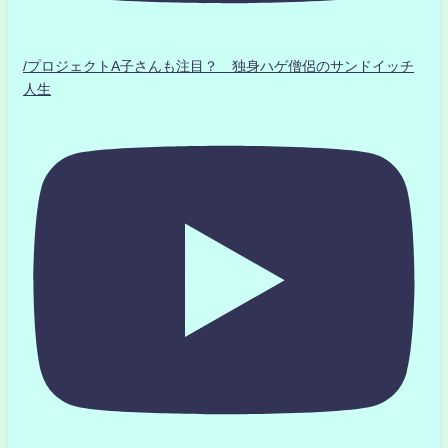
/プロジェクトA子さんも注目？ 独身ハゲ僧侶のサンドイッチ
人生