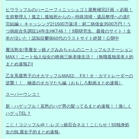
ヒウラッフルのハーニーフィニッシュゴミ屋敷補完計画 ＜必殺！
生前整理人！孤立し孤独死からの～特殊清掃・遺品整理への道F
完結編＞ キャッシング計1500万返済：厨二病借金3500万円！う
つ病統合失調症14年生HKT46！！9期研究生、最後のサイト！全
米が泣いた！認知症鬱病60代のラストサイト絶賛！公開中
魔法熟女/美魔女ッ娘メグみみちゃんのニートッフルステーション
MAX！ ニート仙人仙女の映画三昧老後生活！（無職孤独居老人的
まとめ速報Z)]
乙女系腐男子のオカマッフルMAX2- FX！オ・カマトレーダーの
逆襲！！ 極道のオカマたち編（おもしろ動画まとめ速報）
スーパーウンコ！
新・ハゲッフル！哀愁のハゲ男の髪ってるまとめ速報！！激しく
ハゲっTEL？
こじ！コジッフル@！-レズっ娘百合ネエ！こじらせ！50独身処
女のBL腐女子的まとめ速報-