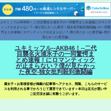
ユキミッフルAKB46！-二代目襲名火浦氷子の一同驚愕まとめ速報にロマンテ
ィックが止まらない？--僕が見たかった夜空！独女批判殺到激闘編--の一同驚
愕まとめ速報にロマンティックが止まらない？-僕の見たかった夜空編--僕の
見たかった星空編-
ユキミッフル--AKB46！--二代
目襲名火浦氷子の一同驚愕ま
とめ速報！にロマンティック
が止まらない？僕が見たかっ
た夜空-独女批判殺到激闘編
腐女子＜お客様皆様が掲載の記事等へアクセス、閲覧、こちらのサービ
スを利用される事でかろうじて運営できています＞本日は足元が悪い中
ご足労頂き誠に有難うございます。