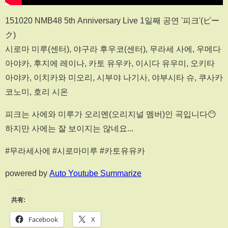
151020 NMB48 5th Anniversary Live 1일째 공연 '피크'(ピー
ク)
시로마 미루(센터), 야구라 후우코(센터), 무라세 사에, 우메다
아야카, 후지에 레이나, 카토 유우카, 이시다 유우미, 오키타
아야카, 이치카와 미오리, 시부야 나기사, 야부시타 슈, 쿠사카
코노미, 호리 시온
피크는 사에와 미루가 오리멘(오리지널 멤버)인 곡입니다😶
하지만 사에는 잘 보이지는 않네요...
#무라세사에 #시로마미루 #카토유유카
powered by
Auto Youtube Summarize
共有:
Facebook
X