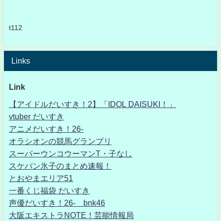
t112
Links
Link
【アイドルだいすき！2】「IDOL DAISUKI！」
vtuber だいすき
アニメだいすき！26-
オラシオンの競馬グランプリ
スーパーウンコウーマンT・子なし
スケバン氷子のまとめ速報！
とおやまエリア51
一番くじ福袋 だいすき
声優だいすき！26- bnk46
大阪エキストラNOTE！芸能情報局