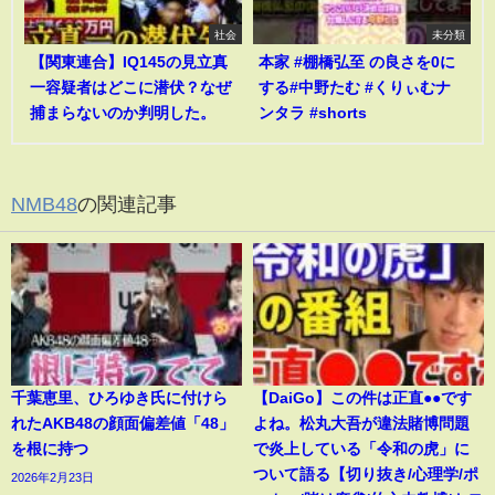
社会
未分類
【関東連合】IQ145の見立真
本家 #棚橋弘至 の良さを0に
一容疑者はどこに潜伏？なぜ
する#中野たむ #くりぃむナ
捕まらないのか判明した。
ンタラ #shorts
NMB48
の関連記事
千葉恵里、ひろゆき氏に付けら
【DaiGo】この件は正直●●です
れたAKB48の顔面偏差値「48」
よね。松丸大吾が違法賭博問題
を根に持つ
で炎上している「令和の虎」に
ついて語る【切り抜き/心理学/ポ
2026年2月23日