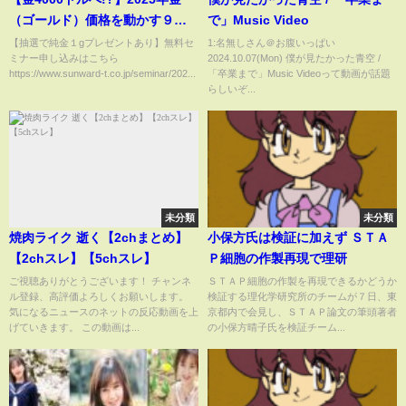
（ゴールド）価格を動かす９大
で」Music Video
上昇シナリオを解説&データ分
【抽選で純金１gプレゼントあり】無料セ
1:名無しさん＠お腹いっぱい
ミナー申し込みはこちら
2024.10.07(Mon) 僕が見たかった青空 /
析・検証
https://www.sunward-t.co.jp/seminar/202...
「卒業まで」Music Videoって動画が話題
らしいぞ...
未分類
未分類
焼肉ライク 逝く【2chまとめ】
小保方氏は検証に加えず ＳＴＡ
【2chスレ】【5chスレ】
Ｐ細胞の作製再現で理研
ご視聴ありがとうございます！ チャンネ
ＳＴＡＰ細胞の作製を再現できるかどうか
ル登録、高評価よろしくお願いします。
検証する理化学研究所のチームが７日、東
気になるニュースのネットの反応動画を上
京都内で会見し、ＳＴＡＰ論文の筆頭著者
げていきます。 この動画は...
の小保方晴子氏を検証チーム...