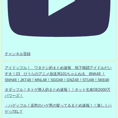
チャンネル登録
アイドッフル！ ワタクシ的まとめ速報 地下格闘アイドルだい
すき！23 ひうらのアニメ放送局101ちゃんねる BNK48 ！
SNH48！JKT48！MNL48！SGO48！GNZ48！STU48！SKE48
タダッフル！ネトゲ廃人的まとめ速報！！ネット乞食DE2000万
パワーズ！
・ハゲッフル！哀愁のハゲ男の髪ってるまとめ速報！！激しくハ
ゲっTEL？