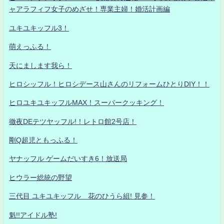
ャアラフィフ女子のめざせ！専業主婦！婚活計画編
ユキユキッフル3！
萌えっふる！
天にまします我ら！
ヒロシッフル！ヒロシデース山さんのリフォームひとりDIY！！
ヒロユキユキッフルMAX！スーパークッキング！
徹夜DEテツヤッフル!！レトロ館2号店！
剛Q超児ともっふる！
ヤナッフル ゲームだいすき6！放送局
ヒウラー総統の野望
三代目 ユキユキッフル 花のひうら組! 見参！
魁!!アイドル塾!