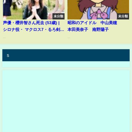
未分類
未分類
声優・櫻井智さん死去 (53歳) |
昭和のアイドル 中山美穂
シロナ役・ マクロス7・るろ剣な
本田美奈子 南野陽子
ど名作出演多数|多臓器癌で闘病
...
...
の末永眠
s