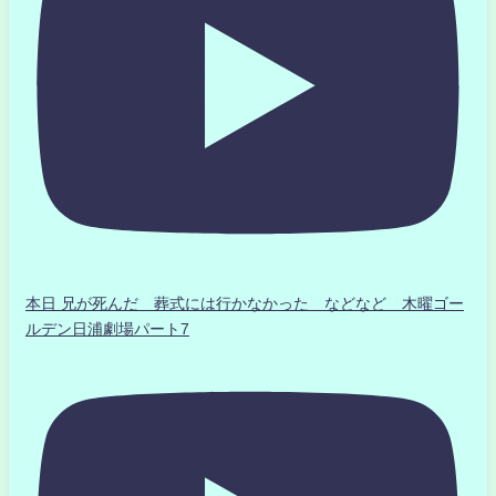
本日 兄が死んだ 葬式には行かなかった などなど 木曜ゴー
ルデン日浦劇場パート7