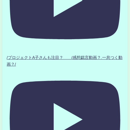
/プロジェクトA子さんも注目？ /感想戯言動画？.一息つく動
画？/