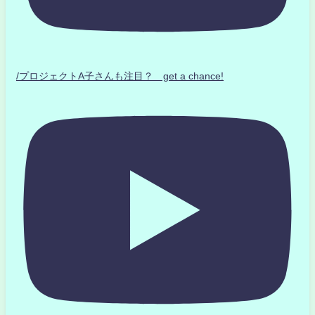
/プロジェクトA子さんも注目？ get a chance!