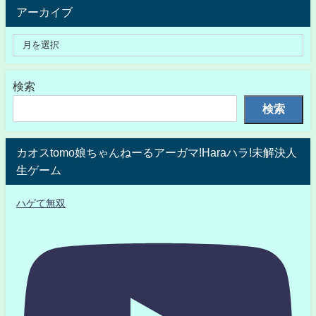
アーカイブ
検索
検索
カオスtomo娘ちゃんねーるアーガマ!Haraハラ!未解決人
生ゲーム
ハゲて無双