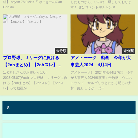
組】 bayfm 78.0MHz「 ゆっきーのCan
したものから、いいね！返ししておりま
ないwww【ゆっくり解説】
Can do...
す！ ぜひコメントやチャンネ...
未分類
未分類
プロ野球、Ｊリーグに負ける
アメトーーク 動画 今年が大
【2chまとめ】【2chスレ】
事芸人2024 4月4日
【5chスレ】
1:名無しさん＠お腹いっぱい
アメトーーク! 2024年4月4日内容：今年
2025.05.07(Wed) プロ野球、Ｊリーグに負
が大事芸人2024出演者：蛍原徹 ウエス
ける【2chまとめ】【2chスレ】【5chス
トランド サルゴリラとにかく明るい安
レ】って動画が...
村 紅しょうが ぱー...
s