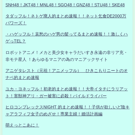
SNH48！JKT48！MNL48！SGO48！GNZ48！STU48！SKE48
タダッフル！ネトゲ廃人的まとめ速報！！ネット乞食DE2000万
パワーズ！
・ハゲッフル！哀愁のハゲ男の髪ってるまとめ速報！！激しくハ
ゲっTEL？
ロボットアニメ！メカと美少女キャラだいすき永遠の非リア充・
非モテ星人 ！あらゆるマニアの為のマニアックサイト
アニゲタレスト（元祖！アニメッフル） ひきこもりニートのオ
ナベ的まとめ速報
ユカ・ヨネッフル！初老的まとめ速報！！大帝イタチにラリアッ
ト！害獣神アリ・ガー被害に必殺！パイルドライバー
ヒロコンプレックスNIGHT 的まとめ速報！！子供が欲しいど陰キ
ャアラフィフ女子のめざせ！専業主婦！婚活計画編
萌えっとこあに！