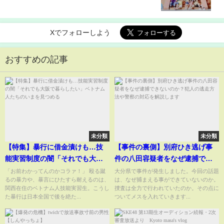
Xでフォローしよう
おすすめの記事
未分類
未分類
【特集】暴行に借金漬けも…技
【事件の裏側】別府ひき逃げ事
能実習制度の闇「それでも大阪
件の八田容疑者をなぜ逮捕でき
で暮らしたい」ベトナム人たち
ないのか？犯人の逃走方法や警
「お前わかってんのかコラァ！」 殴る蹴
大分県で事件が発生しました。今回の話題
るの暴力や、暴言にひたすら耐えるのは、
は、なぜ捕まえる事ができていないのか。
のいまを見つめる
察の対応を解説します
関西在住のベトナム人技能実習生。こうし
捜査は全力で行われていたのか。その点に
た暴行は日本全国で後を絶た...
ついてメスを入れていきます...