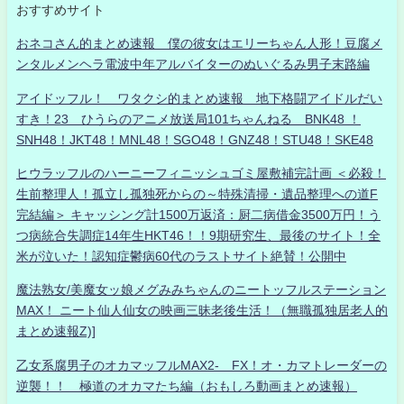
おすすめサイト
おネコさん的まとめ速報 僕の彼女はエリーちゃん人形！豆腐メ
ンタルメンヘラ電波中年アルバイターのぬいぐるみ男子末路編
アイドッフル！ ワタクシ的まとめ速報 地下格闘アイドルだい
すき！23 ひうらのアニメ放送局101ちゃんねる BNK48 ！
SNH48！JKT48！MNL48！SGO48！GNZ48！STU48！SKE48
ヒウラッフルのハーニーフィニッシュゴミ屋敷補完計画 ＜必殺！
生前整理人！孤立し孤独死からの～特殊清掃・遺品整理への道F
完結編＞ キャッシング計1500万返済：厨二病借金3500万円！う
つ病統合失調症14年生HKT46！！9期研究生、最後のサイト！全
米が泣いた！認知症鬱病60代のラストサイト絶賛！公開中
魔法熟女/美魔女ッ娘メグみみちゃんのニートッフルステーション
MAX！ ニート仙人仙女の映画三昧老後生活！（無職孤独居老人的
まとめ速報Z)]
乙女系腐男子のオカマッフルMAX2- FX！オ・カマトレーダーの
逆襲！！ 極道のオカマたち編（おもしろ動画まとめ速報）