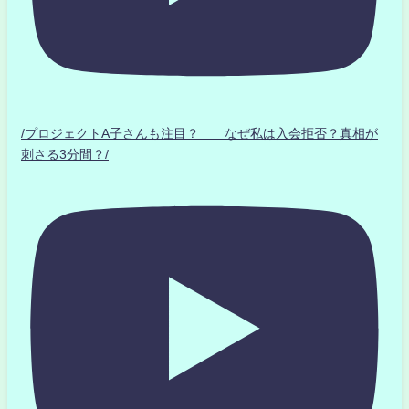
/プロジェクトA子さんも注目？ なぜ私は入会拒否？真相が
刺さる3分間？/