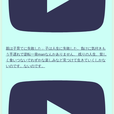
親は子育てに失敗した」子は人生に失敗した。負けに気付きも
う手遅れで逆転一発manなんかありません、 残りの人生、貧し
く食いつないでわずかな楽しみなど見つけて生きていくしかな
いのです。ないのです。