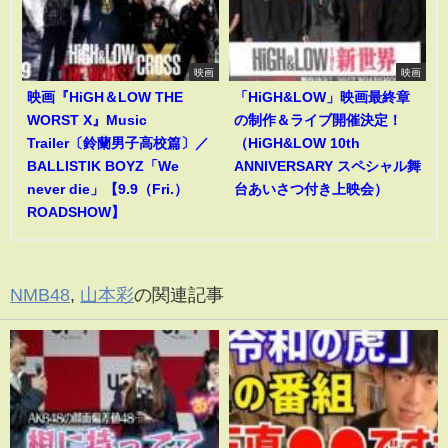
映画
映画
映画『HiGH＆LOW THE
「HiGH&LOW」映画最終章
WORST X』Music
の制作＆ライブ開催決定！
Trailer〔鈴蘭男子高校篇〕／
（HiGH&LOW 10th
BALLISTIK BOYZ「We
ANNIVERSARY スペシャル舞
never die」【9.9（Fri.）
台あいさつ付き上映会）
ROADSHOW】
NMB48
,
山本彩
の関連記事