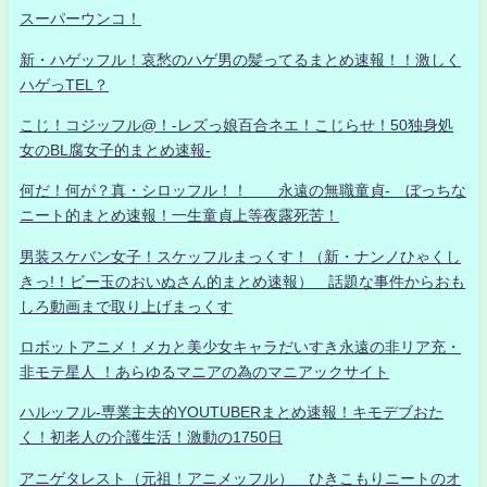
スーパーウンコ！
新・ハゲッフル！哀愁のハゲ男の髪ってるまとめ速報！！激しく
ハゲっTEL？
こじ！コジッフル@！-レズっ娘百合ネエ！こじらせ！50独身処
女のBL腐女子的まとめ速報-
何だ！何が？真・シロッフル！！ 永遠の無職童貞- ぼっちな
ニート的まとめ速報！一生童貞上等夜露死苦！
男装スケバン女子！スケッフルまっくす！（新・ナンノひゃくし
きっ!！ビー玉のおいぬさん的まとめ速報） 話題な事件からおも
しろ動画まで取り上げまっくす
ロボットアニメ！メカと美少女キャラだいすき永遠の非リア充・
非モテ星人 ！あらゆるマニアの為のマニアックサイト
ハルッフル-専業主夫的YOUTUBERまとめ速報！キモデブおた
く！初老人の介護生活！激動の1750日
アニゲタレスト（元祖！アニメッフル） ひきこもりニートのオ