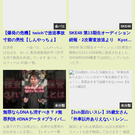
金バエ
SKE48
【爆発の危機】twichで放送事故
SKE48 第13期生オーディション
寸前の男性【しんやっちょ】
続報・2次審査放送より Kyoto
masa's vlog
出演者 ⇒金バエ、しんやっちょ、
SKE48 第13期生オーディション2次審査の
ぱるぱる、せいじ 配信者動画許可⇒許可
模様が1/12と1/26深夜に放送されました。
を得て動画を作成しています 金バエ プ
SHOWROOM審査では顔出ししていなか
ロフィール 47歳♂/ 無...
った子...
未分類
未分類
無罪ならDNAも消すべき？ #無
【2ch面白いスレ】35歳女さん
罪判決 #DNAデータ #プライバシ
「外車以外ありえない！レンタ
ー権 #指紋採取 #法と人権
カー？私を舐めてるでし
お菓子片手に法律ばなし 法律や法曹界の
婚活にまつわる痛面白いお話を投稿中！
話をゆるっと正直に。 【レギュラー番
コメントを必ず確認しております！ 確認
ょ！！」高望みすぎて結婚でき