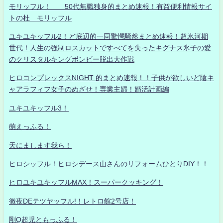
モリッフル！ 50代無職独身的まとめ速報！有益便利情報サイ
トの杜 モリッフル
ユキユキッフル2！ど底辺的一同驚愕騒然まとめ速報！超氷河期
世代！人生の強制ロスカットですべてを失ったキグナス氷子の愛
のクリスタルキングボンビー脱出大作戦
ヒロコンプレックスNIGHT 的まとめ速報！！子供が欲しいど陰キ
ャアラフィフ女子のめざせ！専業主婦！婚活計画編
ユキユキッフル3！
萌えっふる！
天にまします我ら！
ヒロシッフル！ヒロシデース山さんのリフォームひとりDIY！！
ヒロユキユキッフルMAX！スーパークッキング！
徹夜DEテツヤッフル!！レトロ館2号店！
剛Q超児ともっふる！