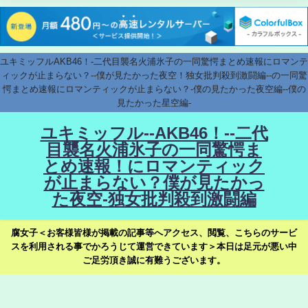
ユキミッフルAKB46！-二代目襲名火浦氷子の一同驚愕まとめ速報にロマンテ
ィックが止まらない？--僕が見たかった夜空！独女批判殺到激闘編--の一同驚
愕まとめ速報にロマンティックが止まらない？-僕の見たかった夜空編--僕の
見たかった星空編-
ユキミッフル--AKB46！--二代
目襲名火浦氷子の一同驚愕ま
とめ速報！にロマンティック
が止まらない？僕が見たかっ
た夜空-独女批判殺到激闘編
腐女子＜お客様皆様が掲載の記事等へアクセス、閲覧、こちらのサービ
スを利用される事でかろうじて運営できています＞本日は足元が悪い中
ご足労頂き誠に有難うございます。