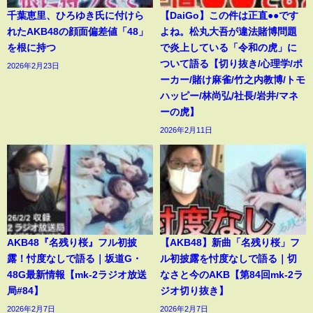
千葉恵里、ひろゆき氏に付けら
【DaiGo】この件は正直●●です
れたAKB48の顔面偏差値「48」
よね。松丸大吾が違法賭博問題
を根に持つ
で炎上している「令和の虎」に
ついて語る【切り抜き/心理学/ポ
2026年2月23日
ーカー/賭け麻雀/竹之内教博/トモ
ハッピー/林尚弘/社長/岩井/マネ
ーの虎】
2026年2月11日
AKB48『名残り桜』フル初披
【AKB48】新曲「名残り桜」フ
露！忖度なしで語る｜坂道G・
ル初披露を忖度なしで語る｜切
48G最新情報【mk-2ラジオ放送
なさと今のAKB【第84回mk-2ラ
局#84】
ジオ切り抜き】
2026年2月7日
2026年2月7日