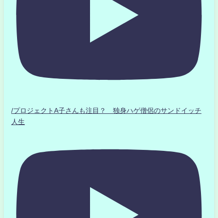
/プロジェクトA子さんも注目？ 独身ハゲ僧侶のサンドイッチ
人生