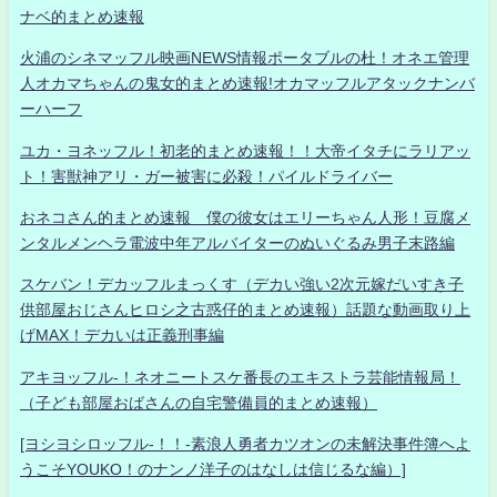
ナベ的まとめ速報
火浦のシネマッフル映画NEWS情報ポータブルの杜！オネエ管理
人オカマちゃんの鬼女的まとめ速報!オカマッフルアタックナンバ
ーハーフ
ユカ・ヨネッフル！初老的まとめ速報！！大帝イタチにラリアッ
ト！害獣神アリ・ガー被害に必殺！パイルドライバー
おネコさん的まとめ速報 僕の彼女はエリーちゃん人形！豆腐メ
ンタルメンヘラ電波中年アルバイターのぬいぐるみ男子末路編
スケバン！デカッフルまっくす（デカい強い2次元嫁だいすき子
供部屋おじさんヒロシ之古惑仔的まとめ速報）話題な動画取り上
げMAX！デカいは正義刑事編
アキヨッフル-！ネオニートスケ番長のエキストラ芸能情報局！
（子ども部屋おばさんの自宅警備員的まとめ速報）
[ヨシヨシロッフル-！！-素浪人勇者カツオンの未解決事件簿へよ
うこそYOUKO！のナンノ洋子のはなしは信じるな編）]