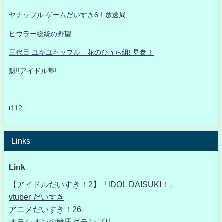
ヤナッフル ゲームだいすき6！放送局
ヒウラー総統の野望
三代目 ユキユキッフル 花のひうら組! 見参！
魁!!アイドル塾!
t112
Links
Link
【アイドルだいすき！2】「IDOL DAISUKI！」
vtuber だいすき
アニメだいすき！26-
オラシオンの競馬グランプリ