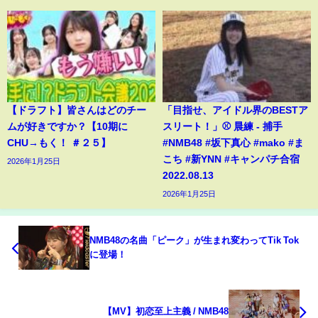
【ドラフト】皆さんはどのチー
「目指せ、アイドル界のBESTア
ムが好きですか？【10期に
スリート！」⚾️ 晨練 - 捕手
CHU→もく！ ＃２５】
#NMB48 #坂下真心 #mako #ま
こち #新YNN #キャンパチ合宿
2026年1月25日
2022.08.13
2026年1月25日
NMB48の名曲「ピーク」が生まれ変わってTik Tok
に登場！
【MV】初恋至上主義 / NMB48