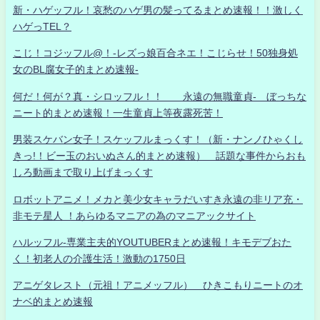
新・ハゲッフル！哀愁のハゲ男の髪ってるまとめ速報！！激しく
ハゲっTEL？
こじ！コジッフル@！-レズっ娘百合ネエ！こじらせ！50独身処
女のBL腐女子的まとめ速報-
何だ！何が？真・シロッフル！！ 永遠の無職童貞- ぼっちな
ニート的まとめ速報！一生童貞上等夜露死苦！
男装スケバン女子！スケッフルまっくす！（新・ナンノひゃくし
きっ!！ビー玉のおいぬさん的まとめ速報） 話題な事件からおも
しろ動画まで取り上げまっくす
ロボットアニメ！メカと美少女キャラだいすき永遠の非リア充・
非モテ星人 ！あらゆるマニアの為のマニアックサイト
ハルッフル-専業主夫的YOUTUBERまとめ速報！キモデブおた
く！初老人の介護生活！激動の1750日
アニゲタレスト（元祖！アニメッフル） ひきこもりニートのオ
ナベ的まとめ速報