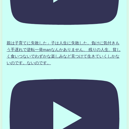
親は子育てに失敗した」子は人生に失敗した。負けに気付きも
う手遅れで逆転一発manなんかありません、 残りの人生、貧し
く食いつないでわずかな楽しみなど見つけて生きていくしかな
いのです。ないのです。