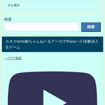
検索
検索
カオスtomo娘ちゃんねーるアーガマ!Haraハラ!未解決人
生ゲーム
ハゲて無双