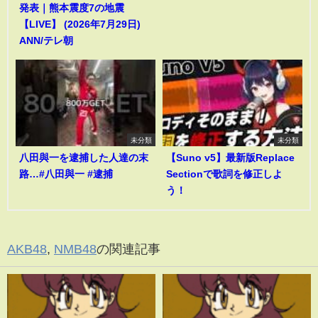
発表｜熊本震度7の地震
【LIVE】 (2026年7月29日)
ANN/テレ朝
未分類
未分類
八田與一を逮捕した人達の末
【Suno v5】最新版Replace
路…#八田與一 #逮捕
Sectionで歌詞を修正しよ
う！
AKB48
,
NMB48
の関連記事