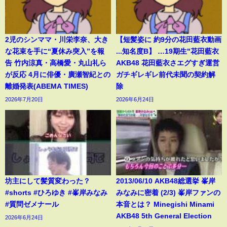
2児のシンママ・川栄李奈、大き
【短髪姿に 約9分の花田藍衣動画
な花束を手に“夏休み突入”を報
...知名度B】 …19期生"花田藍衣
告 竹内涼真・高橋愛・丸山礼ら
AKB48 花田藍衣さエグすぎ運営
が反応 4月に俳優・廣瀬智紀との
ガチギレギレ前代未聞の契約解
離婚発表(ABEMA TIMES)
除
2026年7月20日
2026年6月24日
坊主にして髪質変わった？
2013/06/10 AKB48総選挙 峯岸
#shorts #ひろゆき #峯岸みなみ
みなみに密着 (2/3) 峯岸ファンの
#質問ゼメナール
本音とは？ Minegishi Minami
AKB48 5th General Election
2026年6月24日