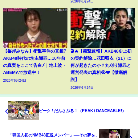
2026年6月24日
【峯岸みなみ】衝撃事件の真相⁉️
🎬🔥【衝撃速報】AKB48史上初
AKB48時代の坊主謝罪…10年前
の契約解除…花田藍衣（21）に
の真実をここで告白⚡️｜地上波・
何が起きたのか？丸刈り謝罪と
ABEMAで放送中！
運営発表の真相😭💔【徹底解
説】
2026年6月24日
2026年6月24日
ピーク / だんさぶる！（PEAK / DANCEABLE!）
「韓国人初のNMB48正規メンバー」──その夢を、