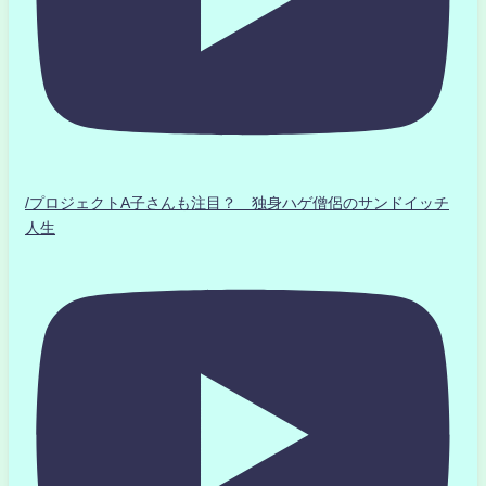
/プロジェクトA子さんも注目？ 独身ハゲ僧侶のサンドイッチ
人生