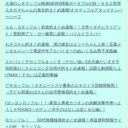
火浦のシネマッフル映画NEWS情報ポータブルの杜！オネエ管理
人オカマちゃんの鬼女的まとめ速報!オカマッフルアタックナンバ
ーハーフ
ユカ・ヨネッフル！初老的まとめ速報！！大帝イタチにラリアッ
ト！害獣神アリ・ガー被害に必殺！パイルドライバー
おネコさん的まとめ速報 僕の彼女はエリーちゃん人形！豆腐メ
ンタルメンヘラ電波中年アルバイターのぬいぐるみ男子末路編
スケバン！デカッフルまっくす（デカい強い2次元嫁だいすき子
供部屋おじさんヒロシ之古惑仔的まとめ速報）話題な動画取り上
げMAX！デカいは正義刑事編
アキヨッフル-！ネオニートスケ番長のエキストラ芸能情報局！
（子ども部屋おばさんの自宅警備員的まとめ速報）
[ヨシヨシロッフル-！！-素浪人勇者カツオンの未解決事件簿へよ
うこそYOUKO！のナンノ洋子のはなしは信じるな編）]
モリッフル！ 50代無職独身的まとめ速報！有益便利情報サイ
トの杜 モリッフル