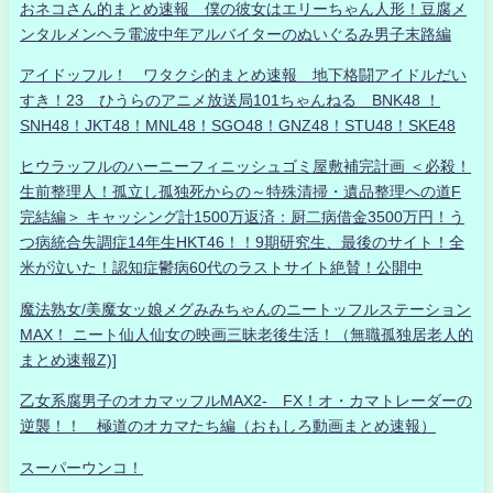
おネコさん的まとめ速報 僕の彼女はエリーちゃん人形！豆腐メ
ンタルメンヘラ電波中年アルバイターのぬいぐるみ男子末路編
アイドッフル！ ワタクシ的まとめ速報 地下格闘アイドルだい
すき！23 ひうらのアニメ放送局101ちゃんねる BNK48 ！
SNH48！JKT48！MNL48！SGO48！GNZ48！STU48！SKE48
ヒウラッフルのハーニーフィニッシュゴミ屋敷補完計画 ＜必殺！
生前整理人！孤立し孤独死からの～特殊清掃・遺品整理への道F
完結編＞ キャッシング計1500万返済：厨二病借金3500万円！う
つ病統合失調症14年生HKT46！！9期研究生、最後のサイト！全
米が泣いた！認知症鬱病60代のラストサイト絶賛！公開中
魔法熟女/美魔女ッ娘メグみみちゃんのニートッフルステーション
MAX！ ニート仙人仙女の映画三昧老後生活！（無職孤独居老人的
まとめ速報Z)]
乙女系腐男子のオカマッフルMAX2- FX！オ・カマトレーダーの
逆襲！！ 極道のオカマたち編（おもしろ動画まとめ速報）
スーパーウンコ！