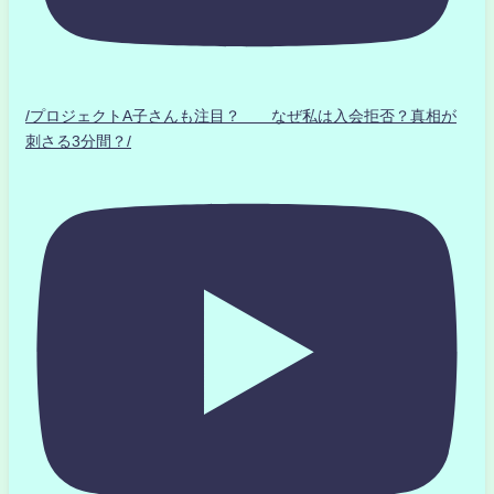
/プロジェクトA子さんも注目？ なぜ私は入会拒否？真相が
刺さる3分間？/