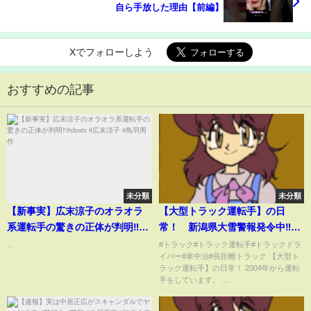
自ら手放した理由【前編】
Xでフォローしよう
おすすめの記事
未分類
未分類
【新事実】広末涼子のオラオラ
【大型トラック運転手】の日
系運転手の驚きの正体が判明‼︎
常！ 新潟県大雪警報発令中‼️
#shorts #広末涼子 #鳥羽周作
関越道、北陸道、磐越道通行止
...
#トラック#トラック運転手#トラックドラ
イバー#車中泊#長距離トラック 【大型ト
❕ 里雪型⁉️ 道の駅こもちの牛丼
ラック運転手】の日常！ 2004年から運転
にがっかり😞
手をしています。 ...