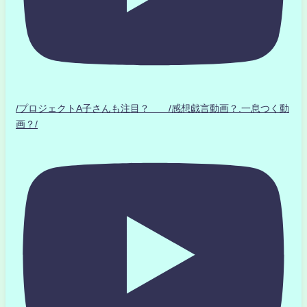
/プロジェクトA子さんも注目？ /感想戯言動画？.一息つく動
画？/