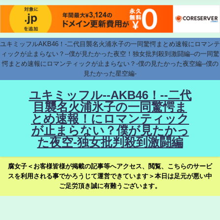
ユキミッフルAKB46！-二代目襲名火浦氷子の一同驚愕まとめ速報にロマンテ
ィックが止まらない？--僕が見たかった夜空！独女批判殺到激闘編--の一同驚
愕まとめ速報にロマンティックが止まらない？-僕の見たかった夜空編--僕の
見たかった星空編-
ユキミッフル--AKB46！--二代
目襲名火浦氷子の一同驚愕ま
とめ速報！にロマンティック
が止まらない？僕が見たかっ
た夜空-独女批判殺到激闘編
腐女子＜お客様皆様が掲載の記事等へアクセス、閲覧、こちらのサービ
スを利用される事でかろうじて運営できています＞本日は足元が悪い中
ご足労頂き誠に有難うございます。