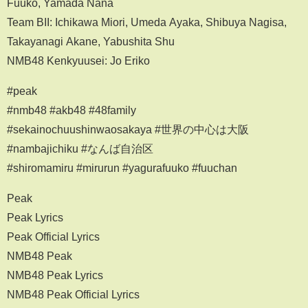
Fuuko, Yamada Nana
Team BII: Ichikawa Miori, Umeda Ayaka, Shibuya Nagisa,
Takayanagi Akane, Yabushita Shu
NMB48 Kenkyuusei: Jo Eriko
#peak
#nmb48 #akb48 #48family
#sekainochuushinwaosakaya #世界の中心は大阪
#nambajichiku #なんば自治区
#shiromamiru #mirurun #yagurafuuko #fuuchan
Peak
Peak Lyrics
Peak Official Lyrics
NMB48 Peak
NMB48 Peak Lyrics
NMB48 Peak Official Lyrics