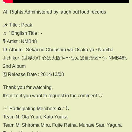
All Rights Administered by laugh out loud records
🎶 Title : Peak
♬ ﾟEnglish Title : -
🎙️ Artist : NMB48
💽 Album : Sekai no Chuushin wa Osaka ya ~Namba
Jichiku~ (世界の中心は大阪や〜なんば自治区〜) - NMB48's
2nd Album
🗓️ Release Date : 2014/13/08
Thank you for watching.
It's nice if you want to request in the comment ♡
✧˚ Participating Members ✿˖° 𐙚
Team N: Ota Yuuri, Kato Yuuka
Team M: Shiroma Miru, Fujie Reina, Murase Sae, Yagura