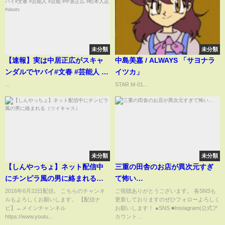
未分類
未分類
【速報】実は中居正広がスキャ
中島美嘉 / ALWAYS 「サヨナラ
ンダルでヤバイ#文春 #芸能人 #
イツカ」
芸能 #中居正広 #松本人志
...
STAR M-01...
#shorts
未分類
未分類
【しんやっちょ】ネット配信中
三重の田舎のお店が異次元すぎ
にチンピラ風の男に絡まれる
て怖い…
（ツイキャス）
2016年6月22日配信。 こちらのチャンネ
ご視聴ありがとうございます。 各SNSも
ルもよろしくお願いします。 【配信ナ
更新しておりますのぜひフォローよろしく
ビ】←メインチャンネル
お願いします！ ●SNS ■Instagram(公式ア
https://www.youtu...
カウント...