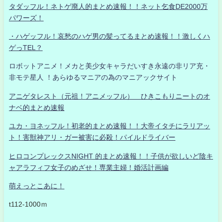
タダッフル！ネトゲ廃人的まとめ速報！！ネット乞食DE2000万
パワーズ！
・ハゲッフル！哀愁のハゲ男の髪ってるまとめ速報！！激しくハ
ゲっTEL？
ロボットアニメ！メカと美少女キャラだいすき永遠の非リア充・
非モテ星人 ！あらゆるマニアの為のマニアックサイト
アニゲタレスト（元祖！アニメッフル） ひきこもりニートのオ
ナベ的まとめ速報
ユカ・ヨネッフル！初老的まとめ速報！！大帝イタチにラリアッ
ト！害獣神アリ・ガー被害に必殺！パイルドライバー
ヒロコンプレックスNIGHT 的まとめ速報！！子供が欲しいど陰キ
ャアラフィフ女子のめざせ！専業主婦！婚活計画編
萌えっとこあに！
t112-1000ｍ