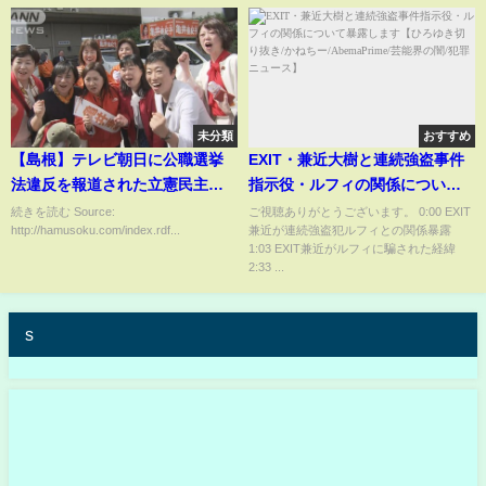
未分類
おすすめ
【島根】テレビ朝日に公職選挙
EXIT・兼近大樹と連続強盗事件
法違反を報道された立憲民主
指示役・ルフィの関係について
党・亀井亜紀子 刑事告発へ
暴露します【ひろゆき切り抜き/
続きを読む Source:
ご視聴ありがとうございます。 0:00 EXIT
http://hamusoku.com/index.rdf...
兼近が連続強盗犯ルフィとの関係暴露
かねちー/AbemaPrime/芸能界の
1:03 EXIT兼近がルフィに騙された経緯
闇/犯罪ニュース】
2:33 ...
s