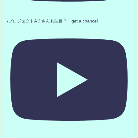
/プロジェクトA子さんも注目？ get a chance!