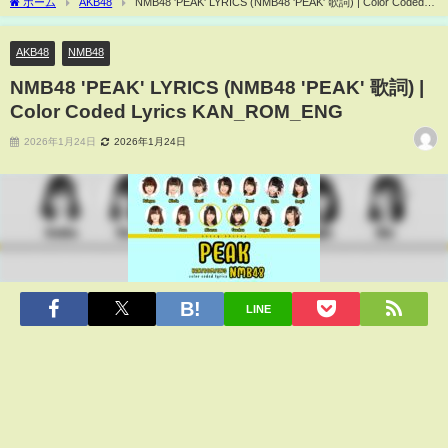
ホーム
AKB48
NMB48 'PEAK' LYRICS (NMB48 'PEAK' 歌詞) | Color Coded
Lyrics KAN_ROM_ENG
AKB48
NMB48
NMB48 'PEAK' LYRICS (NMB48 'PEAK' 歌詞) |
Color Coded Lyrics KAN_ROM_ENG
2026年1月24日
2026年1月24日
LINE