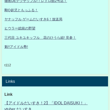
徹夜DEテツヤッフル!！レトロ館2号店！
剛Q超児ともっふる！
ヤナッフル ゲームだいすき6！放送局
ヒウラー総統の野望
三代目 ユキユキッフル 花のひうら組! 見参！
魁!!アイドル塾!
t112
Links
Link
【アイドルだいすき！2】「IDOL DAISUKI！」
vtuber だいすき