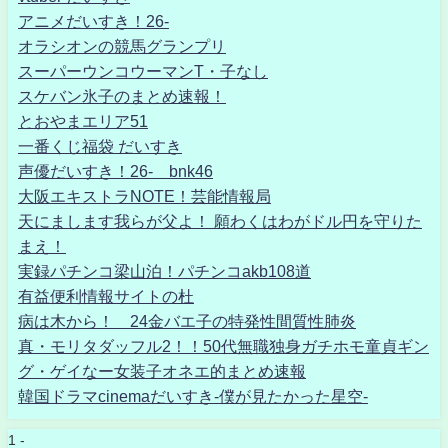
アニメだいすき！26-
オラシオンの競馬グランプリ
スーパーウンコウーマンT・子なし
スケバン氷子のまとめ速報！
とおやまエリア51
一番くじ福袋 だいすき
声優だいすき！26- bnk46
大阪エキストラNOTE！芸能情報局
天にまします我らが父よ！ 願わくはわがドル円を守りた
まえ！
実録パチンコ梁山泊！パチンコakb108道
有益便利情報サイトの杜
病は木から！ 24金バエ子の特発性間質性肺炎
真・モリタダッフル2！！50代無職独身ガチホモ童貞ギン
グ・ゲイなー女装子オネエ的まとめ速報
韓国ドラマcinemaだいすき-僕が見たかった星空-
1 -