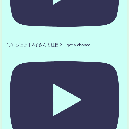
/プロジェクトA子さんも注目？ get a chance!