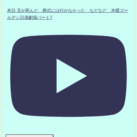
本日 兄が死んだ 葬式には行かなかった などなど 木曜ゴー
ルデン日浦劇場パート7