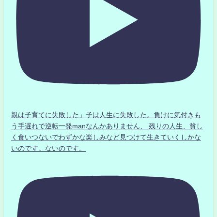
親は子育てに失敗した」子は人生に失敗した。負けに気付きも
う手遅れで逆転一発manなんかありません、 残りの人生、貧し
く食いつないでわずかな楽しみなど見つけて生きていくしかな
いのです。ないのです。