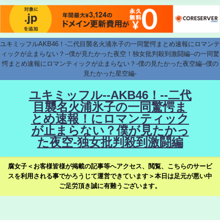
ユキミッフルAKB46！-二代目襲名火浦氷子の一同驚愕まとめ速報にロマンテ
ィックが止まらない？--僕が見たかった夜空！独女批判殺到激闘編--の一同驚
愕まとめ速報にロマンティックが止まらない？-僕の見たかった夜空編--僕の
見たかった星空編-
ユキミッフル--AKB46！--二代
目襲名火浦氷子の一同驚愕ま
とめ速報！にロマンティック
が止まらない？僕が見たかっ
た夜空-独女批判殺到激闘編
腐女子＜お客様皆様が掲載の記事等へアクセス、閲覧、こちらのサービ
スを利用される事でかろうじて運営できています＞本日は足元が悪い中
ご足労頂き誠に有難うございます。