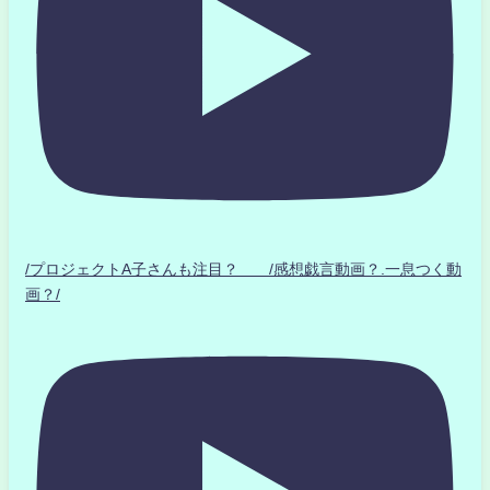
/プロジェクトA子さんも注目？ /感想戯言動画？.一息つく動
画？/