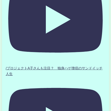
/プロジェクトA子さんも注目？ 独身ハゲ僧侶のサンドイッチ
人生