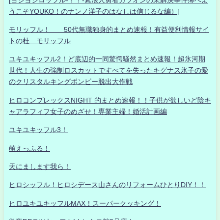
うこそYOUKO！のナンノ洋子のはなしは信じるな編）]
モリッフル！ 50代無職独身的まとめ速報！有益便利情報サイ
トの杜 モリッフル
ユキユキッフル2！ど底辺的一同驚愕騒然まとめ速報！超氷河期
世代！人生の強制ロスカットですべてを失ったキグナス氷子の愛
のクリスタルキングボンビー脱出大作戦
ヒロコンプレックスNIGHT 的まとめ速報！！子供が欲しいど陰キ
ャアラフィフ女子のめざせ！専業主婦！婚活計画編
ユキユキッフル3！
萌えっふる！
天にまします我ら！
ヒロシッフル！ヒロシデース山さんのリフォームひとりDIY！！
ヒロユキユキッフルMAX！スーパークッキング！