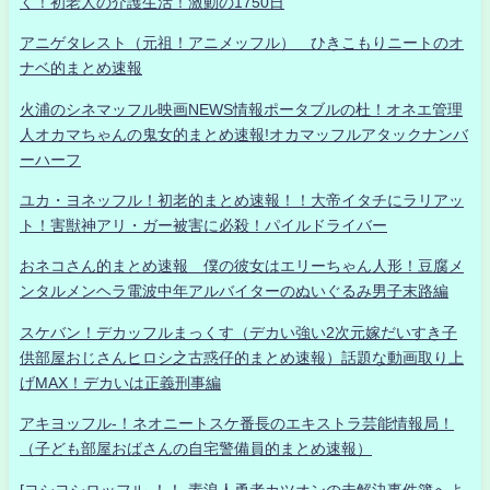
く！初老人の介護生活！激動の1750日
アニゲタレスト（元祖！アニメッフル） ひきこもりニートのオ
ナベ的まとめ速報
火浦のシネマッフル映画NEWS情報ポータブルの杜！オネエ管理
人オカマちゃんの鬼女的まとめ速報!オカマッフルアタックナンバ
ーハーフ
ユカ・ヨネッフル！初老的まとめ速報！！大帝イタチにラリアッ
ト！害獣神アリ・ガー被害に必殺！パイルドライバー
おネコさん的まとめ速報 僕の彼女はエリーちゃん人形！豆腐メ
ンタルメンヘラ電波中年アルバイターのぬいぐるみ男子末路編
スケバン！デカッフルまっくす（デカい強い2次元嫁だいすき子
供部屋おじさんヒロシ之古惑仔的まとめ速報）話題な動画取り上
げMAX！デカいは正義刑事編
アキヨッフル-！ネオニートスケ番長のエキストラ芸能情報局！
（子ども部屋おばさんの自宅警備員的まとめ速報）
[ヨシヨシロッフル-！！-素浪人勇者カツオンの未解決事件簿へよ