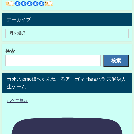
アーカイブ
検索
検索
カオスtomo娘ちゃんねーるアーガマ!Haraハラ!未解決人
生ゲーム
ハゲて無双