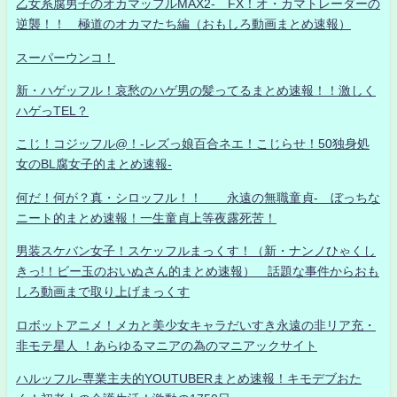
乙女系腐男子のオカマッフルMAX2- FX！オ・カマトレーダーの
逆襲！！ 極道のオカマたち編（おもしろ動画まとめ速報）
スーパーウンコ！
新・ハゲッフル！哀愁のハゲ男の髪ってるまとめ速報！！激しく
ハゲっTEL？
こじ！コジッフル@！-レズっ娘百合ネエ！こじらせ！50独身処
女のBL腐女子的まとめ速報-
何だ！何が？真・シロッフル！！ 永遠の無職童貞- ぼっちな
ニート的まとめ速報！一生童貞上等夜露死苦！
男装スケバン女子！スケッフルまっくす！（新・ナンノひゃくし
きっ!！ビー玉のおいぬさん的まとめ速報） 話題な事件からおも
しろ動画まで取り上げまっくす
ロボットアニメ！メカと美少女キャラだいすき永遠の非リア充・
非モテ星人 ！あらゆるマニアの為のマニアックサイト
ハルッフル-専業主夫的YOUTUBERまとめ速報！キモデブおた