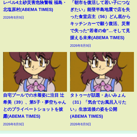
レベル4土砂災害危険警報 福島・
「朝市を復活して若い子につな
北塩原村(ABEMA TIMES)
ぎたい」能登半島地震で店を失
った食堂店主（56）どん底から
2026年8月9日
キッチンカーで願う復活、災害
で失った“若者の命”…そして見
据える未来(ABEMA TIMES)
2026年8月9日
自宅プールでの水着姿に注目 辻
タトゥーが話題・あいみょん
希美（39）、第5子・夢空ちゃん
（31）「気合でお風呂入りた
とのプライベートショットを披
い」生放送後の姿を公開
露(ABEMA TIMES)
(ABEMA TIMES)
2026年8月9日
2026年8月9日