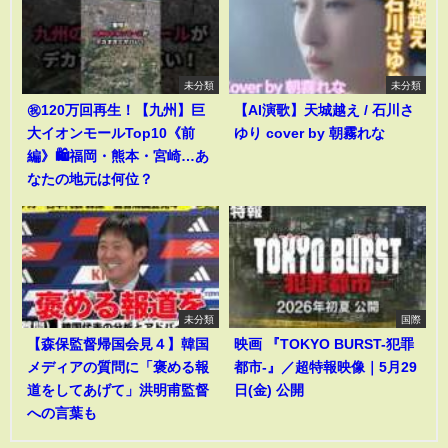
未分類
未分類
㊗️120万回再生！【九州】巨
【AI演歌】天城越え / 石川さ
大イオンモールTop10《前
ゆり cover by 朝霧れな
編》🛍️福岡・熊本・宮崎…あ
なたの地元は何位？
未分類
国際
【森保監督帰国会見４】韓国
映画 『TOKYO BURST-犯罪
メディアの質問に「褒める報
都市-』／超特報映像｜5月29
道をしてあげて」洪明甫監督
日(金) 公開
への言葉も