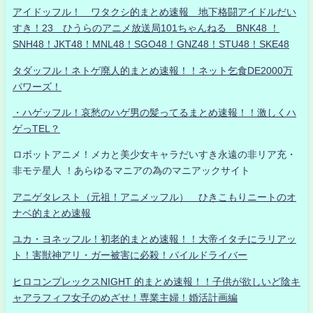
アイドッフル！ ワタクシ的まとめ速報 地下格闘アイドルだい
すき！23 ひうらのアニメ放送局101ちゃんねる BNK48 ！
SNH48！JKT48！MNL48！SGO48！GNZ48！STU48！SKE48
タダッフル！ネトゲ廃人的まとめ速報！！ネット乞食DE2000万
パワーズ！
・ハゲッフル！哀愁のハゲ男の髪ってるまとめ速報！！激しくハ
ゲっTEL？
ロボットアニメ！メカと美少女キャラだいすき永遠の非リア充・
非モテ星人 ！あらゆるマニアの為のマニアックサイト
アニゲタレスト（元祖！アニメッフル） ひきこもりニートのオ
ナベ的まとめ速報
ユカ・ヨネッフル！初老的まとめ速報！！大帝イタチにラリアッ
ト！害獣神アリ・ガー被害に必殺！パイルドライバー
ヒロコンプレックスNIGHT 的まとめ速報！！子供が欲しいど陰キ
ャアラフィフ女子のめざせ！専業主婦！婚活計画編