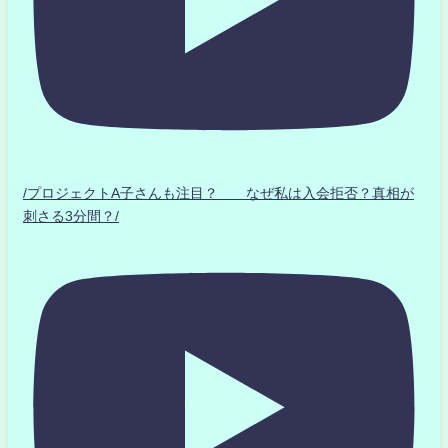
/プロジェクトA子さんも注目？ なぜ私は入会拒否？真相が
刺さる3分間？/