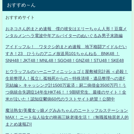
おすすめ～ん
おすすめサイト
おネコさん的まとめ速報 僕の彼女はエリーちゃん人形！豆腐メ
ンタルメンヘラ電波中年アルバイターのぬいぐるみ男子末路編
アイドッフル！ ワタクシ的まとめ速報 地下格闘アイドルだい
すき！23 ひうらのアニメ放送局101ちゃんねる BNK48 ！
SNH48！JKT48！MNL48！SGO48！GNZ48！STU48！SKE48
ヒウラッフルのハーニーフィニッシュゴミ屋敷補完計画 ＜必殺！
生前整理人！孤立し孤独死からの～特殊清掃・遺品整理への道F
完結編＞ キャッシング計1500万返済：厨二病借金3500万円！う
つ病統合失調症14年生HKT46！！9期研究生、最後のサイト！全
米が泣いた！認知症鬱病60代のラストサイト絶賛！公開中
魔法熟女/美魔女ッ娘メグみみちゃんのニートッフルステーション
MAX！ ニート仙人仙女の映画三昧老後生活！（無職孤独居老人的
まとめ速報Z)]