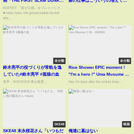
画『THE FIRST SLAM DUNK』
察の仕事はこういうの増えてく
と超スペシャルコラボ!【紅白】
るよ＃迷惑＃shorts
#10FEET 「第ゼロ感」をプレイバック
...
▶https://plus.nhk.jp/watch/pl/dc1bcfe8-
｜NHK
a6e...
未分類
未分類
鈴木亮平の役づくりが常軌を逸
Rice Shower EPIC moment !
していた#鈴木亮平 #孤狼の血
"I'm a hero !" Uma Musume 2
08 - 1080HD
音声：VOICEVOX:青山龍星...
Hey I'm back after the strikes lmao...
SKE48
映画
SKE48 末永桜花さん「いつもだ
俺達に墓はない