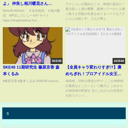
よ」 仲良し相川暖花さん
アクションの面白さこそ、映画の原点だ！
暴力団ノミ屋の襲撃、賭博ツアーのバス乗
#shorts
#ske48 #shorts ＃末永桜花 ＃相川暖
っ取りと巨額の札束をめぐるハードなアク
花 #声出していこーぜ!!! サイト
ションの続く中、三人の男と...
https://rikapimatome.fun/...
SKE48
AKB48
SKE48 11期研究生 篠原京香 森
【全員キャラ変わりすぎ!?】褒
本くるみ
めちぎれ！プロアイドル女王決
定戦！【スタジオ困惑】
#篠原京香 #森本くるみ #SKE48 source...
AKB48、20年の歴史の中で ここがAKB48
が最高なとこだ！という魅力と これから
のAKB48の野望を 主にこれからの次世代
を担うメンバ...
s