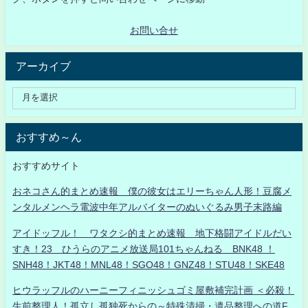
お問い合せ
アーカイブ
おすすめ～ん
おすすめサイト
おネコさん的まとめ速報 僕の彼女はエリーちゃん人形！豆腐メ
ンタルメンヘラ電波中年アルバイターのぬいぐるみ男子末路編
アイドッフル！ ワタクシ的まとめ速報 地下格闘アイドルだい
すき！23 ひうらのアニメ放送局101ちゃんねる BNK48 ！
SNH48！JKT48！MNL48！SGO48！GNZ48！STU48！SKE48
ヒウラッフルのハーニーフィニッシュゴミ屋敷補完計画 ＜必殺！
生前整理人！孤立し孤独死からの～特殊清掃・遺品整理への道F