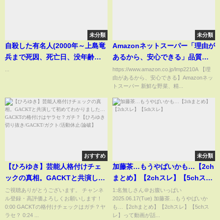
未分類
未分類
自殺した有名人(2000年～上島竜
Amazonネットスーパー「理由が
兵まで死因、死亡日、没年齢ま
あるから、安心できる」品質安
とめ)
全編
...
https://www.amazon.co.jp/lmp2210A 【理
由があるから、安心できる】Amazonネッ
トスーパー 新鮮な野菜、精...
おすすめ
未分類
【ひろゆき】芸能人格付けチェ
加藤茶…もうやばいかも…【2ch
ックの真相。GACKTと共演して
まとめ】【2chスレ】【5chス
初めてわかりました…GACKTの
レ】
ご視聴ありがとうございます。 チャンネ
1:名無しさん＠お腹いっぱい
ル登録・高評価よろしくお願いします！
2025.06.17(Tue) 加藤茶…もうやばいか
格付けはヤラセ？ガチ？【ひろ
0:00 GACKTの格付けチェックはガチ？ヤ
も…【2chまとめ】【2chスレ】【5chス
ゆき切り抜き/GACKT/ガクト/活
ラセ？ 0:24 ...
レ】って動画が話...