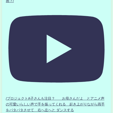
画？/
/プロジェクトA子さんも注目？ お母さんだよ とアニメ声
の可愛いらしい声で手を振ってくれる 起き上がりながら両手
をパタパタさせて 右へ左へと ダンスする