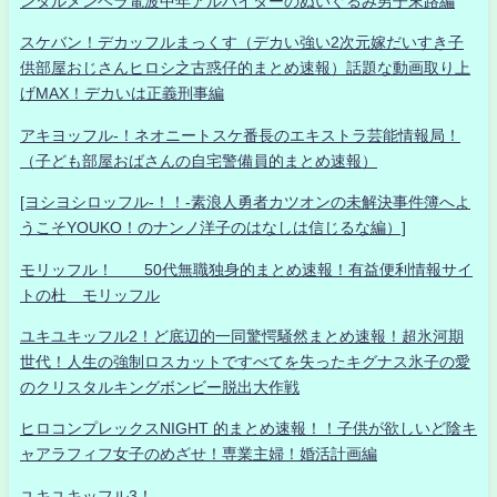
ンタルメンヘラ電波中年アルバイターのぬいぐるみ男子末路編
スケバン！デカッフルまっくす（デカい強い2次元嫁だいすき子
供部屋おじさんヒロシ之古惑仔的まとめ速報）話題な動画取り上
げMAX！デカいは正義刑事編
アキヨッフル-！ネオニートスケ番長のエキストラ芸能情報局！
（子ども部屋おばさんの自宅警備員的まとめ速報）
[ヨシヨシロッフル-！！-素浪人勇者カツオンの未解決事件簿へよ
うこそYOUKO！のナンノ洋子のはなしは信じるな編）]
モリッフル！ 50代無職独身的まとめ速報！有益便利情報サイ
トの杜 モリッフル
ユキユキッフル2！ど底辺的一同驚愕騒然まとめ速報！超氷河期
世代！人生の強制ロスカットですべてを失ったキグナス氷子の愛
のクリスタルキングボンビー脱出大作戦
ヒロコンプレックスNIGHT 的まとめ速報！！子供が欲しいど陰キ
ャアラフィフ女子のめざせ！専業主婦！婚活計画編
ユキユキッフル3！