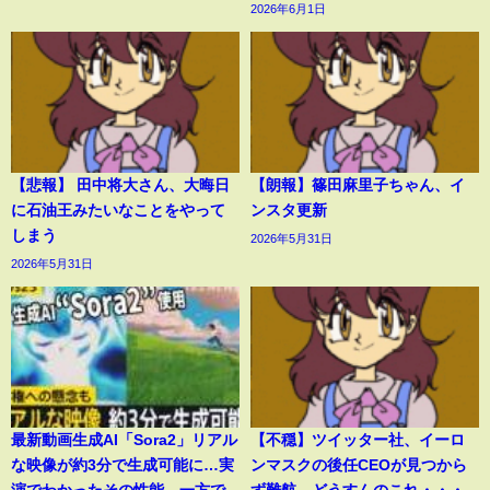
2026年6月1日
【悲報】 田中将大さん、大晦日
【朗報】篠田麻里子ちゃん、イ
に石油王みたいなことをやって
ンスタ更新
しまう
2026年5月31日
2026年5月31日
最新動画生成AI「Sora2」リアル
【不穏】ツイッター社、イーロ
な映像が約3分で生成可能に…実
ンマスクの後任CEOが見つから