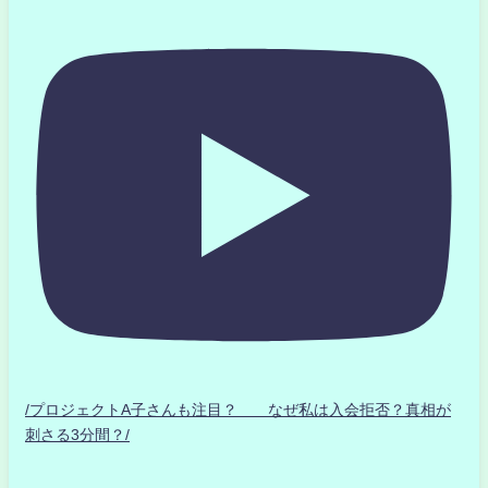
/プロジェクトA子さんも注目？ なぜ私は入会拒否？真相が
刺さる3分間？/