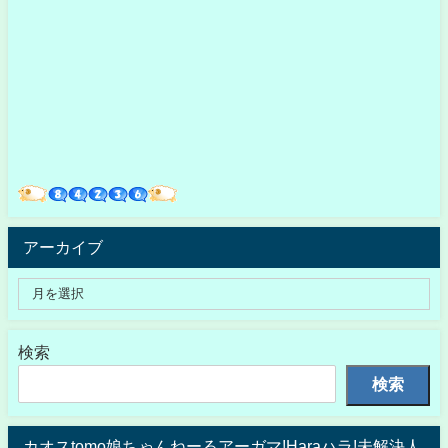
アーカイブ
検索
検索
カオスtomo娘ちゃんねーるアーガマ!Haraハラ!未解決人