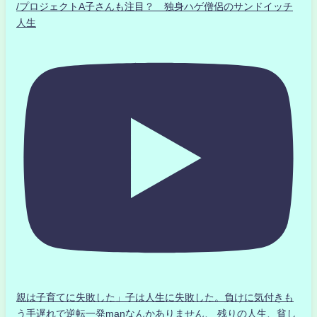
/プロジェクトA子さんも注目？ 独身ハゲ僧侶のサンドイッチ
人生
親は子育てに失敗した」子は人生に失敗した。負けに気付きも
う手遅れで逆転一発manなんかありません、 残りの人生、貧し