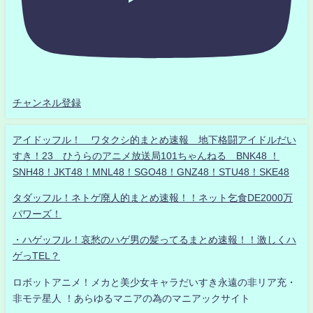
チャンネル登録
アイドッフル！ ワタクシ的まとめ速報 地下格闘アイドルだい
すき！23 ひうらのアニメ放送局101ちゃんねる BNK48 ！
SNH48！JKT48！MNL48！SGO48！GNZ48！STU48！SKE48
タダッフル！ネトゲ廃人的まとめ速報！！ネット乞食DE2000万
パワーズ！
・ハゲッフル！哀愁のハゲ男の髪ってるまとめ速報！！激しくハ
ゲっTEL？
ロボットアニメ！メカと美少女キャラだいすき永遠の非リア充・
非モテ星人 ！あらゆるマニアの為のマニアックサイト