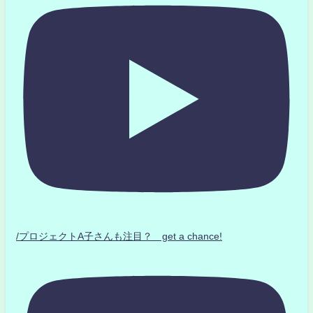
/プロジェクトA子さんも注目？ get a chance!