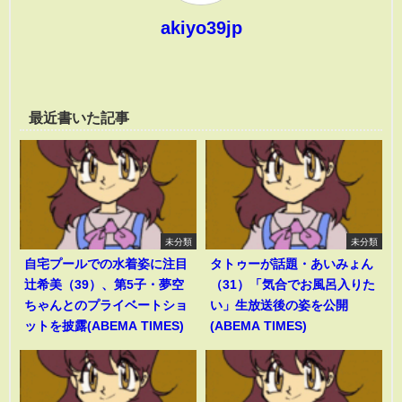
akiyo39jp
最近書いた記事
未分類
未分類
自宅プールでの水着姿に注目
タトゥーが話題・あいみょん
辻希美（39）、第5子・夢空
（31）「気合でお風呂入りた
ちゃんとのプライベートショ
い」生放送後の姿を公開
ットを披露(ABEMA TIMES)
(ABEMA TIMES)