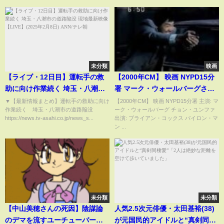
動休止/論破】
未分類
映画
【ライブ・12日目】運転手の救
【2000年CM】 映画 NYPD15分
助に向け作業続く 埼玉・八潮市
署 マーク・ウォールバーグさん
の道路陥没 現地最新映像
チョン・ユンファさん
▼【最新情報まとめ】運転手の救助に向け
【2000年CM】 映画 NYPD15分署 主演: マ
作業続く 埼玉・八潮市の道路陥没
ーク・ウォールバーグ チョン・ユンファ
【LIVE】(2025年2月8日) ANN/
https://news.tv-asahi.co.jp/news_s...
出演: ブライアン・コックス バイロン・マ
テレ朝
ン ...
未分類
未分類
【中山美穂さんの死因】陰謀論
人気2.5次元俳優・太田基裕(38)
のデマを流すユーチューバーを
が元国民的アイドルと“真剣同棲