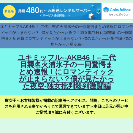
ユキミッフルAKB46！-二代目襲名火浦氷子の一同驚愕まとめ速報にロマンテ
ィックが止まらない？--僕が見たかった夜空！独女批判殺到激闘編--の一同驚
愕まとめ速報にロマンティックが止まらない？-僕の見たかった夜空編--僕の
見たかった星空編-
ユキミッフル--AKB46！--二代
目襲名火浦氷子の一同驚愕ま
とめ速報！にロマンティック
が止まらない？僕が見たかっ
た夜空-独女批判殺到激闘編
腐女子＜お客様皆様が掲載の記事等へアクセス、閲覧、こちらのサービ
スを利用される事でかろうじて運営できています＞本日は足元が悪い中
ご足労頂き誠に有難うございます。