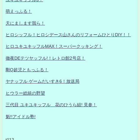
萌えっふる！
天にまします我ら！
ヒロシッフル！ヒロシデース山さんのリフォームひとりDIY！！
ヒロユキユキッフルMAX！スーパークッキング！
徹夜DEテツヤッフル!！レトロ館2号店！
剛Q超児ともっふる！
ヤナッフル ゲームだいすき6！放送局
ヒウラー総統の野望
三代目 ユキユキッフル 花のひうら組! 見参！
魁!!アイドル塾!
t112