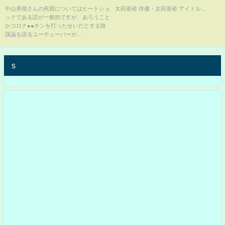
叩きます！
愛”「2人は絶妙な距離を空けて
中山美穂さんの死因についてはヒートショ
太田基裕 俳優・太田基裕 アイドル...
ックである説が一般的ですが、あろうこと
歩いていました」
かコロナ●●チンを打ったせいだとする陰
謀論を語るユーチューバーが...
s