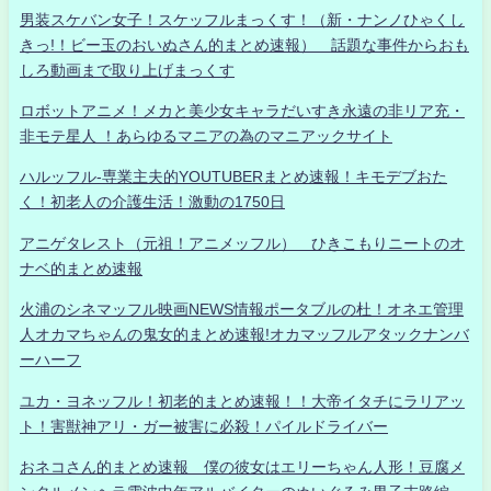
男装スケバン女子！スケッフルまっくす！（新・ナンノひゃくし
きっ!！ビー玉のおいぬさん的まとめ速報） 話題な事件からおも
しろ動画まで取り上げまっくす
ロボットアニメ！メカと美少女キャラだいすき永遠の非リア充・
非モテ星人 ！あらゆるマニアの為のマニアックサイト
ハルッフル-専業主夫的YOUTUBERまとめ速報！キモデブおた
く！初老人の介護生活！激動の1750日
アニゲタレスト（元祖！アニメッフル） ひきこもりニートのオ
ナベ的まとめ速報
火浦のシネマッフル映画NEWS情報ポータブルの杜！オネエ管理
人オカマちゃんの鬼女的まとめ速報!オカマッフルアタックナンバ
ーハーフ
ユカ・ヨネッフル！初老的まとめ速報！！大帝イタチにラリアッ
ト！害獣神アリ・ガー被害に必殺！パイルドライバー
おネコさん的まとめ速報 僕の彼女はエリーちゃん人形！豆腐メ