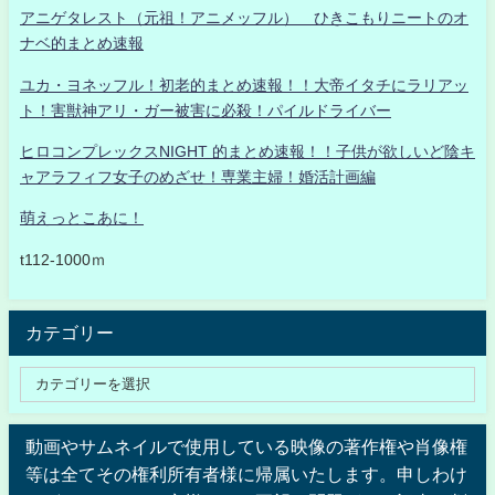
アニゲタレスト（元祖！アニメッフル） ひきこもりニートのオ
ナベ的まとめ速報
ユカ・ヨネッフル！初老的まとめ速報！！大帝イタチにラリアッ
ト！害獣神アリ・ガー被害に必殺！パイルドライバー
ヒロコンプレックスNIGHT 的まとめ速報！！子供が欲しいど陰キ
ャアラフィフ女子のめざせ！専業主婦！婚活計画編
萌えっとこあに！
t112-1000ｍ
カテゴリー
動画やサムネイルで使用している映像の著作権や肖像権
等は全てその権利所有者様に帰属いたします。申しわけ