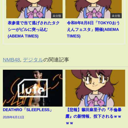
未分類
未分類
表参道で当て逃げされたタク
令和8年8月8日「TOKYOおう
シーがビルに突っ込む
えんフェスタ」開催(ABEMA
(ABEMA TIMES)
TIMES)
NMB48
,
デジタル
の関連記事
DEATHRO「SLEEPLESS」
【悲報】篠田麻里子の『不倫暴
露』の新情報、投下されるｗｗ
2026年6月11日
ｗｗ