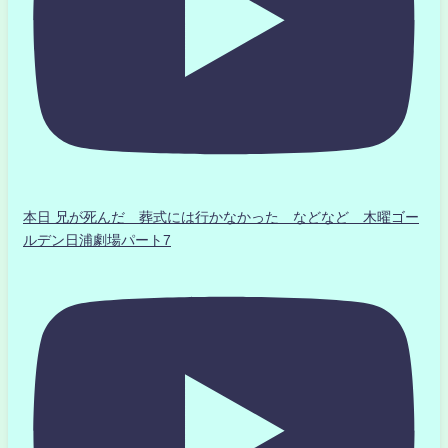
本日 兄が死んだ 葬式には行かなかった などなど 木曜ゴー
ルデン日浦劇場パート7