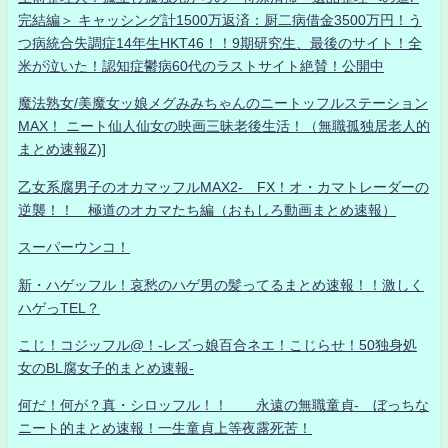
完結編＞ キャッシング計1500万返済：厨二病借金3500万円！う
つ病統合失調症14年生HKT46！！9期研究生、最後のサイト！全
米が泣いた！認知症鬱病60代のラストサイト絶賛！公開中
魔法熟女/美魔女ッ娘メグみみちゃんのニートッフルステーション
MAX！ ニート仙人仙女の映画三昧老後生活！（無職孤独居老人的
まとめ速報Z)]
乙女系腐男子のオカマッフルMAX2- FX！オ・カマトレーダーの
逆襲！！ 極道のオカマたち編（おもしろ動画まとめ速報）
スーパーウンコ！
新・ハゲッフル！哀愁のハゲ男の髪ってるまとめ速報！！激しく
ハゲっTEL？
こじ！コジッフル@！-レズっ娘百合ネエ！こじらせ！50独身処
女のBL腐女子的まとめ速報-
何だ！何が？真・シロッフル！！ 永遠の無職童貞- ぼっちな
ニート的まとめ速報！一生童貞上等夜露死苦！