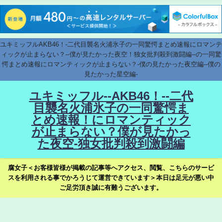
ユキミッフルAKB46！-二代目襲名火浦氷子の一同驚愕まとめ速報にロマンテ
ィックが止まらない？--僕が見たかった夜空！独女批判殺到激闘編--の一同驚
愕まとめ速報にロマンティックが止まらない？-僕の見たかった夜空編--僕の
見たかった星空編-
ユキミッフル--AKB46！--二代
目襲名火浦氷子の一同驚愕ま
とめ速報！にロマンティック
が止まらない？僕が見たかっ
た夜空-独女批判殺到激闘編
腐女子＜お客様皆様が掲載の記事等へアクセス、閲覧、こちらのサービ
スを利用される事でかろうじて運営できています＞本日は足元が悪い中
ご足労頂き誠に有難うございます。