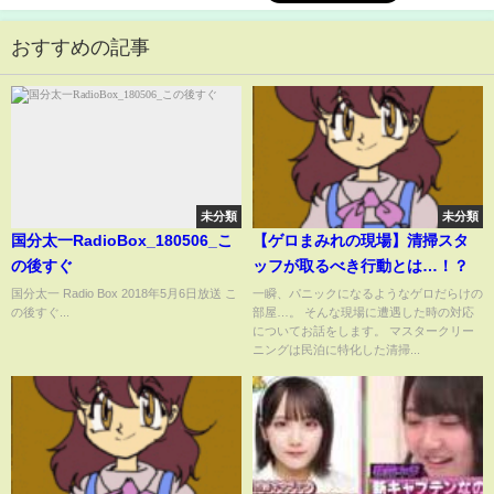
おすすめの記事
未分類
未分類
国分太一RadioBox_180506_こ
【ゲロまみれの現場】清掃スタ
の後すぐ
ッフが取るべき行動とは…！？
国分太一 Radio Box 2018年5月6日放送 こ
一瞬、パニックになるようなゲロだらけの
の後すぐ...
部屋…。 そんな現場に遭遇した時の対応
についてお話をします。 マスタークリー
ニングは民泊に特化した清掃...