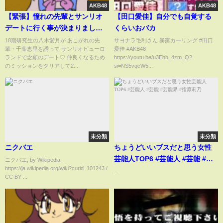
AKB48
AKB48
【緊張】憧れの先輩とサンリオ
【田口愛佳】自分でも自覚する
デートに行く事が決まりまし
くらいおバカ
た、、、
18期研究生の八木愛月が あこがれの先
サヨナラ毛利さん 暴露カーリング #田口
輩・千葉恵里を誘って サンリオピューロ
愛佳 #AKB48
ランドで念願のデート♡ 仲良くなるため
https://youtu.be/u3Ehh_4zm_Q?
のミッションをクリアして2...
si=NS5vqcW5...
未分類
未分類
ニクバエ
ちょうどいいブスだと思う女性
芸能人TOP6 #芸能人 #芸能 #芸
ニクバエ, by Wikipedia
https://ja.wikipedia.org/wiki?curid=101243 /
能界 #指原莉乃
...
CC BY ...