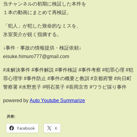
当チャンネルの初期に検証した本件を
１本の動画にまとめて再検証。
「犯人」が犯した致命的なミスを、
氷室英介が鋭く指摘する。
↓事件・事故の情報提供・検証依頼↓
eisuke.himuro777@gmail.com
#未解決事件 #事件解説 #事件検証 #事件考察 #犯罪心理 #犯
罪心理学 #事件防止 #事件の概要と教訓 #京都府警 #向日町
警察署 #水野恵子 #明石英子 #長岡京市 #ワラビ採り事件
powered by
Auto Youtube Summarize
共有:
Facebook
X