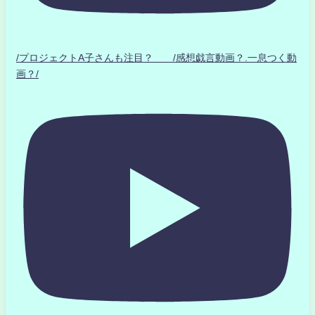
/プロジェクトA子さんも注目？ /感想戯言動画？.一息つく動
画？/