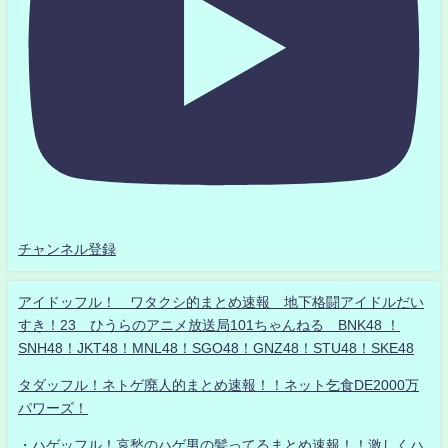
チャンネル登録
アイドッフル！ ワタクシ的まとめ速報 地下格闘アイドルだい
すき！23 ひうらのアニメ放送局101ちゃんねる BNK48 ！
SNH48！JKT48！MNL48！SGO48！GNZ48！STU48！SKE48
タダッフル！ネトゲ廃人的まとめ速報！！ネット乞食DE2000万
パワーズ！
・ハゲッフル！哀愁のハゲ男の髪ってるまとめ速報！！激しくハ