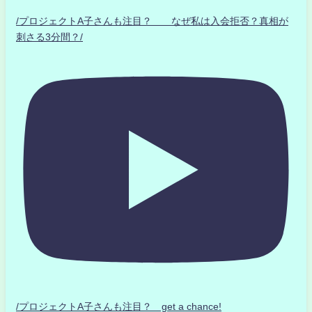
/プロジェクトA子さんも注目？ なぜ私は入会拒否？真相が
刺さる3分間？/
/プロジェクトA子さんも注目？ get a chance!