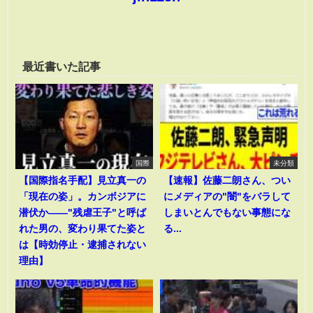
最近書いた記事
国際
未分類
【国際指名手配】見立真一の
【速報】佐藤二朗さん、つい
「現在の姿」。カンボジアに
にメディアの"闇"をバラして
潜伏か――"残虐王子"と呼ば
しまいとんでもない事態にな
れた男の、変わり果てた姿と
る...
は【時効停止・逮捕されない
理由】