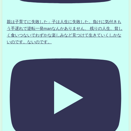
親は子育てに失敗した」子は人生に失敗した。負けに気付きも
う手遅れで逆転一発manなんかありません、 残りの人生、貧し
く食いつないでわずかな楽しみなど見つけて生きていくしかな
いのです。ないのです。