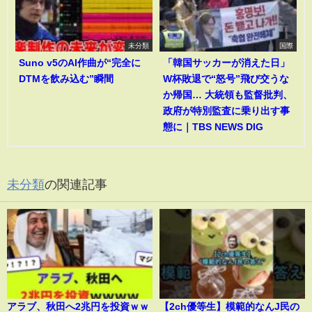
未分類
国際
Suno v5のAI作曲が“完全に
「韓国サッカーが消えた日」
DTMを飲み込む”瞬間
W杯敗退で“怒号”飛び交うな
か帰国… 大統領も監督批判、
政府が特別監査に乗り出す事
態に｜TBS NEWS DIG
未分類
の関連記事
アラブ、秋田へ2兆円を投資ｗｗ
【2ch優等生】模範的なんJ民の