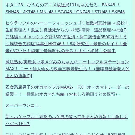
すき！23 ひうらのアニメ放送局101ちゃんねる BNK48 ！
SNH48！JKT48！MNL48！SGO48！GNZ48！STU48！SKE48
ヒウラッフルのハーニーフィニッシュゴミ屋敷補完計画 ＜必殺！
生前整理人！孤立し孤独死からの～特殊清掃・遺品整理への道F
完結編＞ キャッシング計1500万返済：厨二病借金3500万円！う
つ病統合失調症14年生HKT46！！9期研究生、最後のサイト！全
米が泣いた！認知症鬱病60代のラストサイト絶賛！公開中
魔法熟女/美魔女ッ娘メグみみちゃんのニートッフルステーション
MAX！ ニート仙人仙女の映画三昧老後生活！（無職孤独居老人的
まとめ速報Z)]
乙女系腐男子のオカマッフルMAX2- FX！オ・カマトレーダーの
逆襲！！ 極道のオカマたち編（おもしろ動画まとめ速報）
スーパーウンコ！
新・ハゲッフル！哀愁のハゲ男の髪ってるまとめ速報！！激しく
ハゲっTEL？
こじ！コジッフル@！-レズっ娘百合ネエ！こじらせ！50独身処