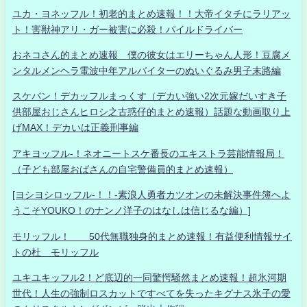
ユカ・ヨネッフル！初老的まとめ速報！！大帝イタチにラリアッ
ト！害獣神アリ・ガー被害に必殺！パイルドライバー
おネコさん的まとめ速報 僕の彼女はエリーちゃん人形！豆腐メ
ンタルメンヘラ電波中年アルバイターのぬいぐるみ男子末路編
スケバン！デカッフルまっくす（デカい強い2次元嫁だいすき子
供部屋おじさんヒロシ之古惑仔的まとめ速報）話題な動画取り上
げMAX！デカいは正義刑事編
アキヨッフル-！ネオニートスケ番長のエキストラ芸能情報局！
（子ども部屋おばさんの自宅警備員的まとめ速報）
[ヨシヨシロッフル-！！-素浪人勇者カツオンの未解決事件簿へよ
うこそYOUKO！のナンノ洋子のはなしは信じるな編）]
モリッフル！ 50代無職独身的まとめ速報！有益便利情報サイ
トの杜 モリッフル
ユキユキッフル2！ど底辺的一同驚愕騒然まとめ速報！超氷河期
世代！人生の強制ロスカットですべてを失ったキグナス氷子の愛