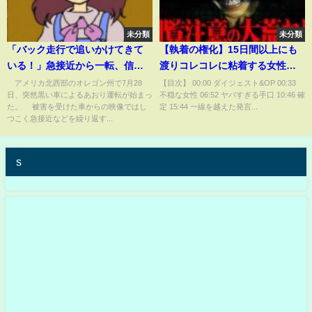
未分類
未分類
「バック走行で追いかけてきて
【執着の権化】15日間以上にも
いる！」急接近から一転、信じ
渡りコレコレに粘着する女性が
がたい体勢で2km近くあおり運
大暴走で明らかに一線を越えて
アメリカ北西部のオレゴン州で7月28
【目次】 00:00 ダイジェスト&OP 00:33
日、突然黒い車によるあおり運転が始まっ
不穏な女性 06:52 ヤバすぎる手口 10:46 確
転…危険すぎる運転の様子と恐
しまう...
た。 被害を受けた車からの映像ではし
定 15:44 一線を越えた発言...
怖の叫び声 アメリカ(ABEMA
つこく急接近などを繰り返す...
TIMES)
s