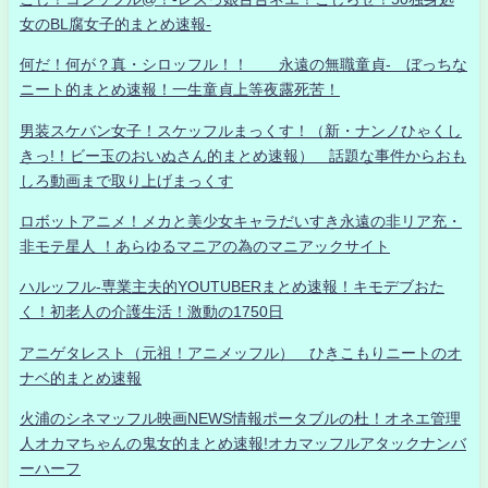
女のBL腐女子的まとめ速報-
何だ！何が？真・シロッフル！！ 永遠の無職童貞- ぼっちな
ニート的まとめ速報！一生童貞上等夜露死苦！
男装スケバン女子！スケッフルまっくす！（新・ナンノひゃくし
きっ!！ビー玉のおいぬさん的まとめ速報） 話題な事件からおも
しろ動画まで取り上げまっくす
ロボットアニメ！メカと美少女キャラだいすき永遠の非リア充・
非モテ星人 ！あらゆるマニアの為のマニアックサイト
ハルッフル-専業主夫的YOUTUBERまとめ速報！キモデブおた
く！初老人の介護生活！激動の1750日
アニゲタレスト（元祖！アニメッフル） ひきこもりニートのオ
ナベ的まとめ速報
火浦のシネマッフル映画NEWS情報ポータブルの杜！オネエ管理
人オカマちゃんの鬼女的まとめ速報!オカマッフルアタックナンバ
ーハーフ