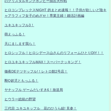
のクリスタルキングボンビー脱出大作戦
ヒロコンプレックスNIGHT 的まとめ速報！！子供が欲しいど陰キ
ャアラフィフ女子のめざせ！専業主婦！婚活計画編
ユキユキッフル3！
萌えっふる！
天にまします我ら！
ヒロシッフル！ヒロシデース山さんのリフォームひとりDIY！！
ヒロユキユキッフルMAX！スーパークッキング！
徹夜DEテツヤッフル!！レトロ館2号店！
剛Q超児ともっふる！
ヤナッフル ゲームだいすき6！放送局
ヒウラー総統の野望
三代目 ユキユキッフル 花のひうら組! 見参！