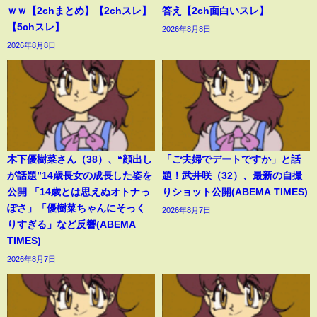
ｗｗ【2chまとめ】【2chスレ】
答え【2ch面白いスレ】
【5chスレ】
2026年8月8日
2026年8月8日
木下優樹菜さん（38）、“顔出し
「ご夫婦でデートですか」と話
が話題”14歳長女の成長した姿を
題！武井咲（32）、最新の自撮
公開 「14歳とは思えぬオトナっ
りショット公開(ABEMA TIMES)
ぽさ」「優樹菜ちゃんにそっく
2026年8月7日
りすぎる」など反響(ABEMA
TIMES)
2026年8月7日