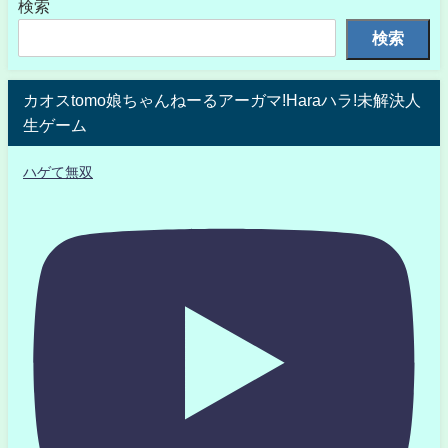
検索
検索
カオスtomo娘ちゃんねーるアーガマ!Haraハラ!未解決人
生ゲーム
ハゲて無双