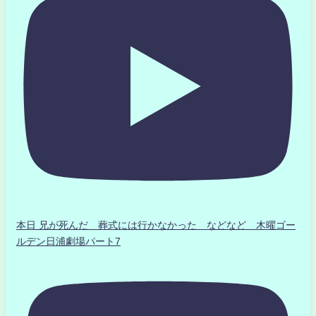
本日 兄が死んだ 葬式には行かなかった などなど 木曜ゴー
ルデン日浦劇場パート7