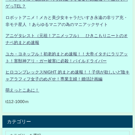
ゲっTEL？
ロボットアニメ！メカと美少女キャラだいすき永遠の非リア充・
非モテ星人 ！あらゆるマニアの為のマニアックサイト
アニゲタレスト（元祖！アニメッフル） ひきこもりニートのオ
ナベ的まとめ速報
ユカ・ヨネッフル！初老的まとめ速報！！大帝イタチにラリアッ
ト！害獣神アリ・ガー被害に必殺！パイルドライバー
ヒロコンプレックスNIGHT 的まとめ速報！！子供が欲しいど陰キ
ャアラフィフ女子のめざせ！専業主婦！婚活計画編
萌えっとこあに！
t112-1000ｍ
カテゴリー