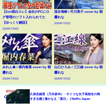
【2ch面白スレ】会社のPCにロ
流氷海峡 / 竹川美子 cover by 朝
グ管理のソフト入れられてた
霧れな
【ゆっくり解説】
2026年7月5日
2026年7月8日
みれん傘 / 堀内春菜 cover by 朝
山口ひろみ / 三江線 cover by 朝
霧れな
霧れな
2026年7月5日
2026年7月5日
久保史緒里（乃木坂46） - サイコな女子高校生の怖
すぎる瞳 | 湊かなえ「落日」 | Netflix Japan