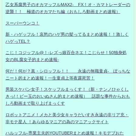
乙女系腐男子のオカマッフルMAX2- FX！オ・カマトレーダーの
逆襲！！ 極道のオカマたち編（おもしろ動画まとめ速報）
スーパーウンコ！
新・ハゲッフル！哀愁のハゲ男の髪ってるまとめ速報！！激しく
ハゲっTEL？
こじ！コジッフル@！-レズっ娘百合ネエ！こじらせ！50独身処
女のBL腐女子的まとめ速報-
何だ！何が？真・シロッフル！！ 永遠の無職童貞- ぼっちな
ニート的まとめ速報！一生童貞上等夜露死苦！
男装スケバン女子！スケッフルまっくす！（新・ナンノひゃくし
きっ!！ビー玉のおいぬさん的まとめ速報） 話題な事件からおも
しろ動画まで取り上げまっくす
ロボットアニメ！メカと美少女キャラだいすき永遠の非リア充・
非モテ星人 ！あらゆるマニアの為のマニアックサイト
ハルッフル-専業主夫的YOUTUBERまとめ速報！キモデブおた