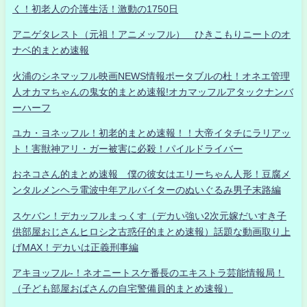
く！初老人の介護生活！激動の1750日
アニゲタレスト（元祖！アニメッフル） ひきこもりニートのオ
ナベ的まとめ速報
火浦のシネマッフル映画NEWS情報ポータブルの杜！オネエ管理
人オカマちゃんの鬼女的まとめ速報!オカマッフルアタックナンバ
ーハーフ
ユカ・ヨネッフル！初老的まとめ速報！！大帝イタチにラリアッ
ト！害獣神アリ・ガー被害に必殺！パイルドライバー
おネコさん的まとめ速報 僕の彼女はエリーちゃん人形！豆腐メ
ンタルメンヘラ電波中年アルバイターのぬいぐるみ男子末路編
スケバン！デカッフルまっくす（デカい強い2次元嫁だいすき子
供部屋おじさんヒロシ之古惑仔的まとめ速報）話題な動画取り上
げMAX！デカいは正義刑事編
アキヨッフル-！ネオニートスケ番長のエキストラ芸能情報局！
（子ども部屋おばさんの自宅警備員的まとめ速報）