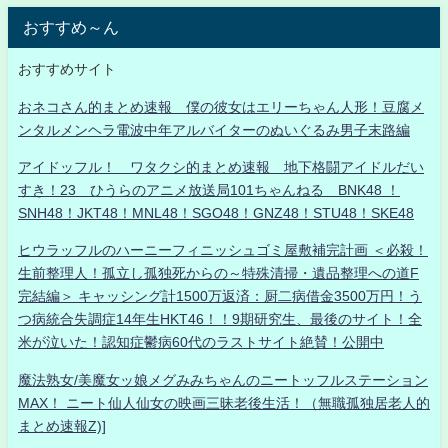
おすすめ～ん
おすすめサイト
おネコさん的まとめ速報 僕の彼女はエリーちゃん人形！豆腐メ
ンタルメンヘラ電波中年アルバイターのぬいぐるみ男子末路編
アイドッフル！ ワタクシ的まとめ速報 地下格闘アイドルだい
すき！23 ひうらのアニメ放送局101ちゃんねる BNK48 ！
SNH48！JKT48！MNL48！SGO48！GNZ48！STU48！SKE48
ヒウラッフルのハーニーフィニッシュゴミ屋敷補完計画 ＜必殺！
生前整理人！孤立し孤独死からの～特殊清掃・遺品整理への道F
完結編＞ キャッシング計1500万返済：厨二病借金3500万円！う
つ病統合失調症14年生HKT46！！9期研究生、最後のサイト！全
米が泣いた！認知症鬱病60代のラストサイト絶賛！公開中
魔法熟女/美魔女ッ娘メグみみちゃんのニートッフルステーション
MAX！ ニート仙人仙女の映画三昧老後生活！（無職孤独居老人的
まとめ速報Z)]