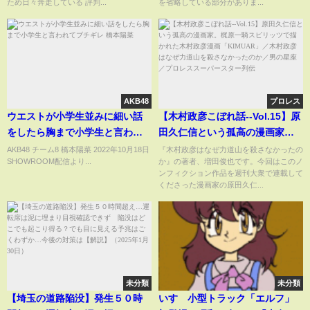
ため日々奔走している 評判...
を省略している部分がありま...
健康保険証廃止】
AKB48
プロレス
ウエストが小学生並みに細い話
【木村政彦こぼれ話--Vol.15】原
をしたら胸まで小学生と言われ
田久仁信という孤高の漫画家。
てブチギレ 橋本陽菜
梶原一騎スピリッツで描かれた
AKB48 チーム8 橋本陽菜 2022年10月18日
『木村政彦はなぜ力道山を殺さなかったの
SHOWROOM配信より...
か』の著者、増田俊也です。今回はこのノ
木村政彦漫画「KIMUAR」／木
ンフィクション作品を週刊大衆で連載して
村政彦はなぜ力道山を殺さなか
くださった漫画家の原田久仁...
ったのか／男の星座／プロレス
スーパースター列伝
未分類
未分類
【埼玉の道路陥没】発生５０時
いすゞ小型トラック「エルフ」