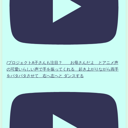
/プロジェクトA子さんも注目？ お母さんだよ とアニメ声
の可愛いらしい声で手を振ってくれる 起き上がりながら両手
をパタパタさせて 右へ左へと ダンスする