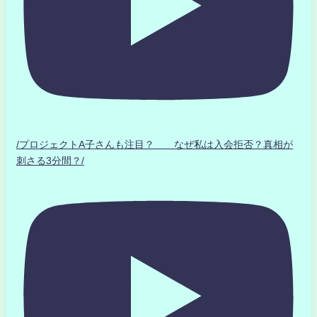
/プロジェクトA子さんも注目？ なぜ私は入会拒否？真相が
刺さる3分間？/