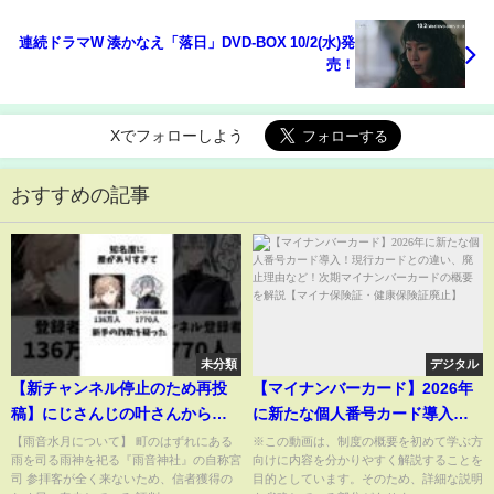
連続ドラマW 湊かなえ「落日」DVD-BOX 10/2(水)発
売！
Xでフォローしよう
おすすめの記事
未分類
デジタル
【新チャンネル停止のため再投
【マイナンバーカード】2026年
稿】にじさんじの叶さんからス
に新たな個人番号カード導入！
トグラの作曲依頼を受けた時の
現行カードとの違い、廃止理由
【雨音水月について】 町のはずれにある
※この動画は、制度の概要を初めて学ぶ方
雨を司る雨神を祀る『雨音神社』の自称宮
向けに内容を分かりやすく解説することを
話|#にじさんじ #ストグラ #叶 #
など！次期マイナンバーカード
司 参拝客が全く来ないため、信者獲得の
目的としています。そのため、詳細な説明
新人vtuber
の概要を解説【マイナ保険証・