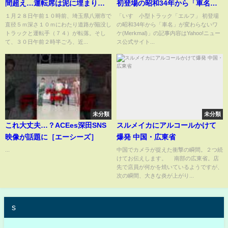
間超え…運転席は泥に埋まり目
初登場の昭和34年から「車名」
視確認できず 陥没はどこでも
が変わらないワケ(Merkmal)
１月２８日午前１０時前、埼玉県八潮市で
「いすゞ小型トラック「エルフ」 初登場
直径５ｍ深さ１０ｍにわたり道路が陥没し
の昭和34年から「車名」が変わらないワ
起こり得る？でも目に見える予
トラックと運転手（７４）が転落。そし
ケ(Merkmal)」の記事内容はYahoo!ニュー
兆はごくわずか…今後の対策は
て、３０日午前２時半ごろ、近...
ス公式サイト...
【解説】（2025年1月30日）
未分類
未分類
これ大丈夫…？ACEes深田SNS
スルメイカにアルコールかけて
映像が話題に［エーシーズ］
爆発 中国・広東省
...
中国でカメラが捉えた衝撃の瞬間。２つ続
けてお伝えします。 南部の広東省。店
先で店員が何かを焼いているようですが、
次の瞬間、大きな炎が上がり...
s