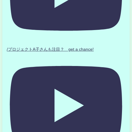
/プロジェクトA子さんも注目？ get a chance!