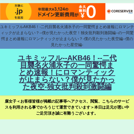
ユキミッフルAKB46！-二代目襲名火浦氷子の一同驚愕まとめ速報にロマンテ
ィックが止まらない？--僕が見たかった夜空！独女批判殺到激闘編--の一同驚
愕まとめ速報にロマンティックが止まらない？-僕の見たかった夜空編--僕の
見たかった星空編-
ユキミッフル--AKB46！--二代
目襲名火浦氷子の一同驚愕ま
とめ速報！にロマンティック
が止まらない？僕が見たかっ
た夜空-独女批判殺到激闘編
腐女子＜お客様皆様が掲載の記事等へアクセス、閲覧、こちらのサービ
スを利用される事でかろうじて運営できています＞本日は足元が悪い中
ご足労頂き誠に有難うございます。