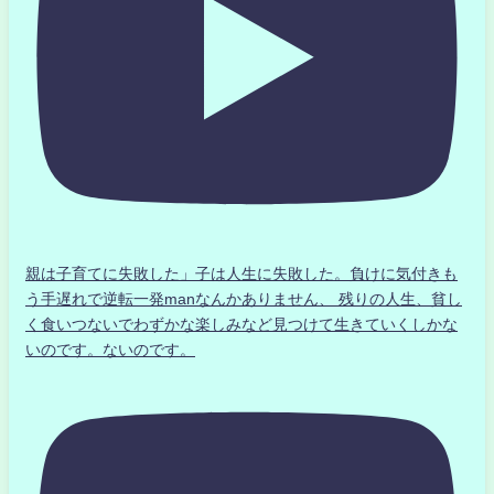
親は子育てに失敗した」子は人生に失敗した。負けに気付きも
う手遅れで逆転一発manなんかありません、 残りの人生、貧し
く食いつないでわずかな楽しみなど見つけて生きていくしかな
いのです。ないのです。