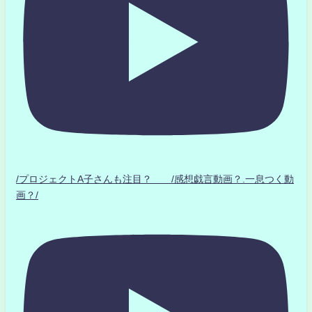
/プロジェクトA子さんも注目？ /感想戯言動画？.一息つく動
画？/