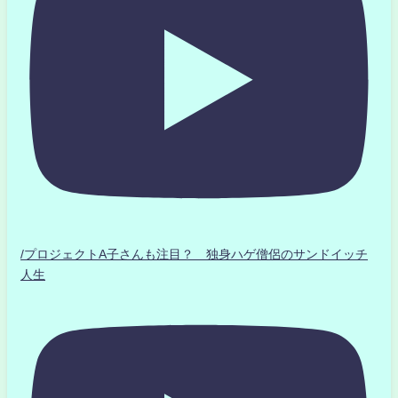
/プロジェクトA子さんも注目？ 独身ハゲ僧侶のサンドイッチ
人生