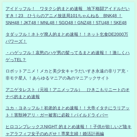
アイドッフル！ ワタクシ的まとめ速報 地下格闘アイドルだい
すき！23 ひうらのアニメ放送局101ちゃんねる BNK48 ！
SNH48！JKT48！MNL48！SGO48！GNZ48！STU48！SKE48
タダッフル！ネトゲ廃人的まとめ速報！！ネット乞食DE2000万
パワーズ！
・ハゲッフル！哀愁のハゲ男の髪ってるまとめ速報！！激しくハ
ゲっTEL？
ロボットアニメ！メカと美少女キャラだいすき永遠の非リア充・
非モテ星人 ！あらゆるマニアの為のマニアックサイト
アニゲタレスト（元祖！アニメッフル） ひきこもりニートのオ
ナベ的まとめ速報
ユカ・ヨネッフル！初老的まとめ速報！！大帝イタチにラリアッ
ト！害獣神アリ・ガー被害に必殺！パイルドライバー
ヒロコンプレックスNIGHT 的まとめ速報！！子供が欲しいど陰キ
ャアラフィフ女子のめざせ！専業主婦！婚活計画編