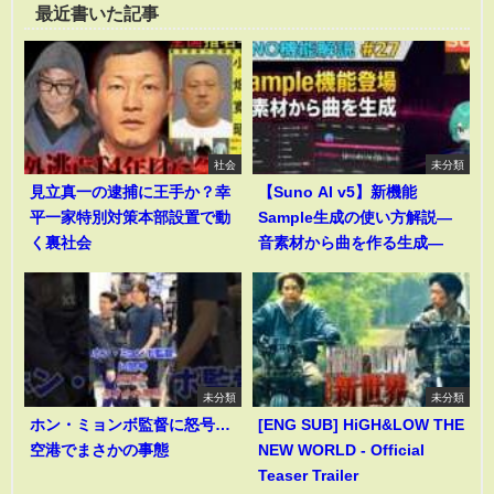
最近書いた記事
社会
未分類
見立真一の逮捕に王手か？幸
【Suno AI v5】新機能
平一家特別対策本部設置で動
Sample生成の使い方解説―
く裏社会
音素材から曲を作る生成―
未分類
未分類
ホン・ミョンボ監督に怒号…
[ENG SUB] HiGH&LOW THE
空港でまさかの事態
NEW WORLD - Official
Teaser Trailer