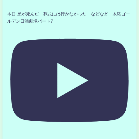
本日 兄が死んだ 葬式には行かなかった などなど 木曜ゴー
ルデン日浦劇場パート7