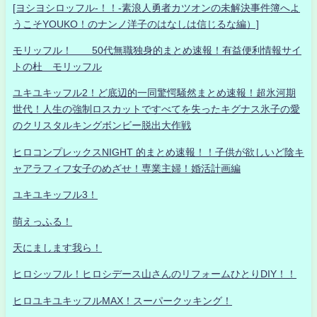
[ヨシヨシロッフル-！！-素浪人勇者カツオンの未解決事件簿へよ
うこそYOUKO！のナンノ洋子のはなしは信じるな編）]
モリッフル！ 50代無職独身的まとめ速報！有益便利情報サイ
トの杜 モリッフル
ユキユキッフル2！ど底辺的一同驚愕騒然まとめ速報！超氷河期
世代！人生の強制ロスカットですべてを失ったキグナス氷子の愛
のクリスタルキングボンビー脱出大作戦
ヒロコンプレックスNIGHT 的まとめ速報！！子供が欲しいど陰キ
ャアラフィフ女子のめざせ！専業主婦！婚活計画編
ユキユキッフル3！
萌えっふる！
天にまします我ら！
ヒロシッフル！ヒロシデース山さんのリフォームひとりDIY！！
ヒロユキユキッフルMAX！スーパークッキング！