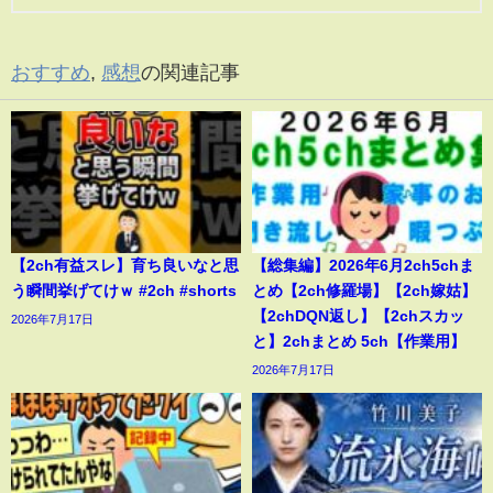
おすすめ
,
感想
の関連記事
【2ch有益スレ】育ち良いなと思
【総集編】2026年6月2ch5chま
う瞬間挙げてけｗ #2ch #shorts
とめ【2ch修羅場】【2ch嫁姑】
【2chDQN返し】【2chスカッ
2026年7月17日
と】2chまとめ 5ch【作業用】
2026年7月17日