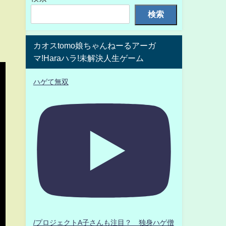
検索
カオスtomo娘ちゃんねーるアーガ
マ!Haraハラ!未解決人生ゲーム
ハゲて無双
/プロジェクトA子さんも注目？ 独身ハゲ僧