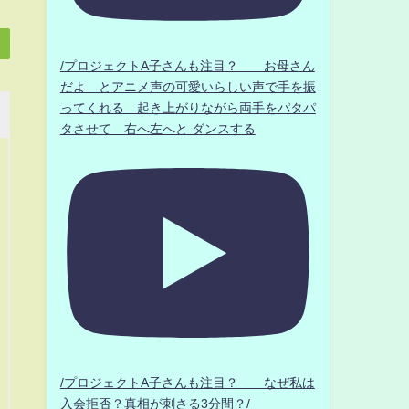
/プロジェクトA子さんも注目？ お母さん
だよ とアニメ声の可愛いらしい声で手を振
ってくれる 起き上がりながら両手をパタパ
タさせて 右へ左へと ダンスする
/プロジェクトA子さんも注目？ なぜ私は
入会拒否？真相が刺さる3分間？/