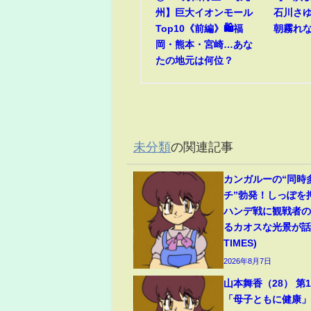
州】巨大イオンモール
石川さゆり
Top10《前編》🛍️福
朝霧れ
岡・熊本・宮崎…あな
たの地元は何位？
未分類
の関連記事
カンガルーの“同時
チ”勃発！しっぽを
ハンデ戦に観戦者
るカオスな光景が話題
TIMES)
2026年8月7日
山本舞香（28） 第
「母子ともに健康」夫