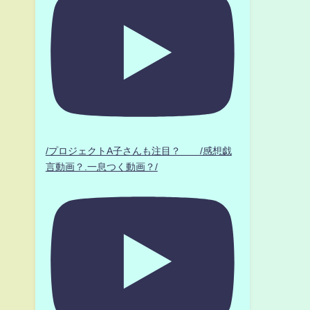
/プロジェクトA子さんも注目？ /感想戯
言動画？.一息つく動画？/