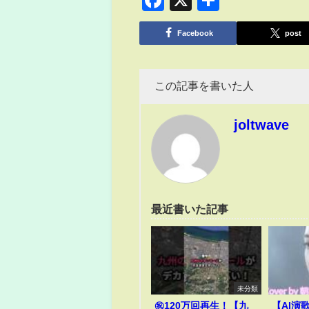
Facebook
X
共
有
Facebook
post
この記事を書いた人
joltwave
最近書いた記事
未分類
㊗️120万回再生！【九
【AI演