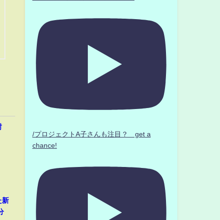
封
/プロジェクトA子さんも注目？ get a
chance!
た新
分