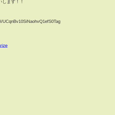
いします！！
nel/UCqnBv10SiNaohvQ1efS0Tag
rize