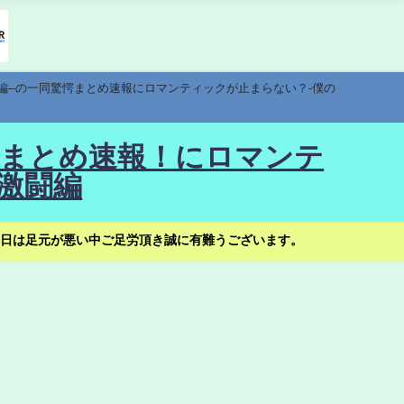
編--の一同驚愕まとめ速報にロマンティックが止まらない？-僕の
驚愕まとめ速報！にロマンテ
激闘編
日は足元が悪い中ご足労頂き誠に有難うございます。