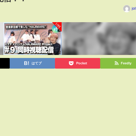
jo
はてブ
Pocket
Feedly