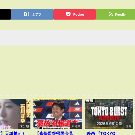
はてブ
Pocket
Feedly
未分類
未分類
国際
歌】天城越え /
【森保監督帰国会見
映画 『TOKYO