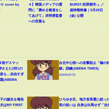
 cover by
４】韓国メディアの質
BURST-犯罪都市-』／
な
問に「褒める報道をし
超特報映像｜5月29日
てあげて」洪明甫監督
(金) 公開
への言葉も
多発デスマッ
台北中心部への攻撃阻止「橋の
押さえた2対1の
鎖」訓練(ABEMA TIMES)
の姿も…自由すぎ
2026年8月7日
(ABEMA
1子の誕生を報告
ひろゆき氏、地方首長選に絞っ
はMY FIRST
党の狙いは 自身は出馬せず「自