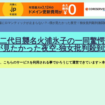
速報にロマンティックが止まらない？--僕が見たかった夜空！独女批判殺到激闘
！--二代目襲名火浦氷子の一同
見たかった夜空-独女批判殺到
、こちらのサービスを利用される事でかろうじて運営できています＞本