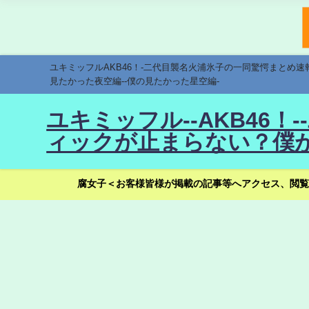
ユキミッフルAKB46！-二代目襲名火浦氷子の一同驚愕まとめ
見たかった夜空編--僕の見たかった星空編-
ユキミッフル--AKB46
ィックが止まらない？僕が
腐女子＜お客様皆様が掲載の記事等へアクセス、閲覧