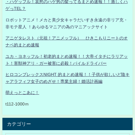
・ハゲッフル！哀愁のハゲ男の髪ってるまとめ速報！！激しくハ
ゲっTEL？
ロボットアニメ！メカと美少女キャラだいすき永遠の非リア充・
非モテ星人 ！あらゆるマニアの為のマニアックサイト
アニゲタレスト（元祖！アニメッフル） ひきこもりニートのオ
ナベ的まとめ速報
ユカ・ヨネッフル！初老的まとめ速報！！大帝イタチにラリアッ
ト！害獣神アリ・ガー被害に必殺！パイルドライバー
ヒロコンプレックスNIGHT 的まとめ速報！！子供が欲しいど陰キ
ャアラフィフ女子のめざせ！専業主婦！婚活計画編
萌えっとこあに！
t112-1000ｍ
カテゴリー