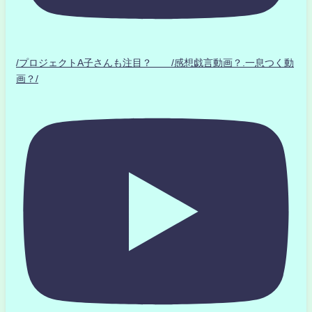
/プロジェクトA子さんも注目？ /感想戯言動画？.一息つく動
画？/