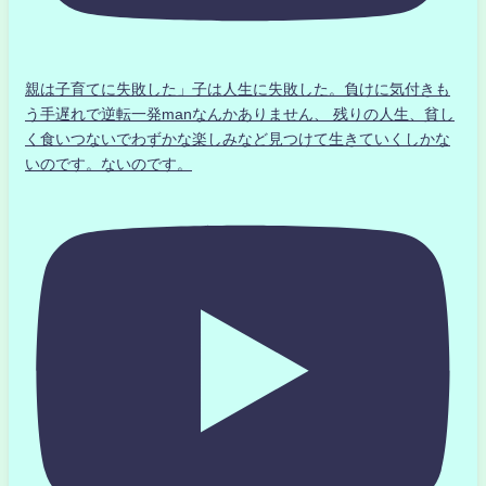
親は子育てに失敗した」子は人生に失敗した。負けに気付きも
う手遅れで逆転一発manなんかありません、 残りの人生、貧し
く食いつないでわずかな楽しみなど見つけて生きていくしかな
いのです。ないのです。