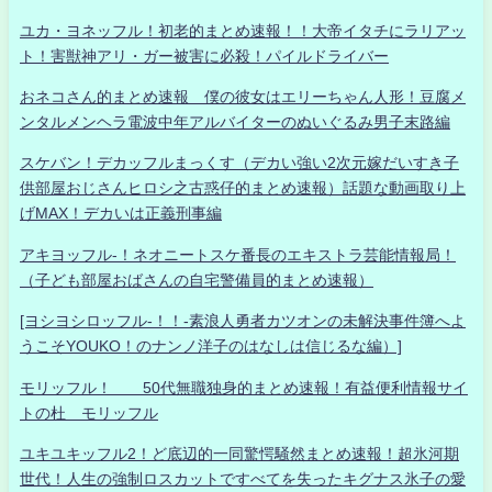
ユカ・ヨネッフル！初老的まとめ速報！！大帝イタチにラリアッ
ト！害獣神アリ・ガー被害に必殺！パイルドライバー
おネコさん的まとめ速報 僕の彼女はエリーちゃん人形！豆腐メ
ンタルメンヘラ電波中年アルバイターのぬいぐるみ男子末路編
スケバン！デカッフルまっくす（デカい強い2次元嫁だいすき子
供部屋おじさんヒロシ之古惑仔的まとめ速報）話題な動画取り上
げMAX！デカいは正義刑事編
アキヨッフル-！ネオニートスケ番長のエキストラ芸能情報局！
（子ども部屋おばさんの自宅警備員的まとめ速報）
[ヨシヨシロッフル-！！-素浪人勇者カツオンの未解決事件簿へよ
うこそYOUKO！のナンノ洋子のはなしは信じるな編）]
モリッフル！ 50代無職独身的まとめ速報！有益便利情報サイ
トの杜 モリッフル
ユキユキッフル2！ど底辺的一同驚愕騒然まとめ速報！超氷河期
世代！人生の強制ロスカットですべてを失ったキグナス氷子の愛