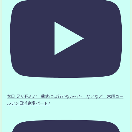
本日 兄が死んだ 葬式には行かなかった などなど 木曜ゴー
ルデン日浦劇場パート7