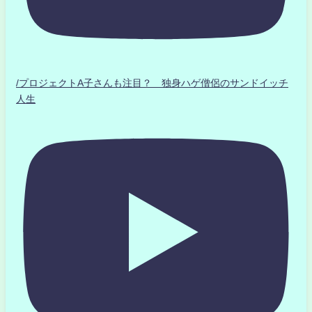
/プロジェクトA子さんも注目？ 独身ハゲ僧侶のサンドイッチ
人生