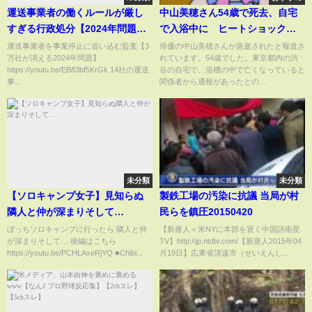
運送事業者の働くルールが厳し
中山美穂さん54歳で死去、自宅
すぎる行政処分【2024年問題の
で入浴中に ヒートショックと
搾取】
は？ 医師解説
運送事業者を事業停止に追い込む監査【3
俳優の中山美穂さんが急逝されたと報道さ
万社が消える2024年問題】
れています。54歳でした。東京都内の渋
https://youtu.be/EB83bf5KrGk 14社の運送
谷の自宅で、浴槽の中で亡くなっていると
事...
関係者から通報があったとの...
未分類
未分類
【ソロキャンプ女子】見知らぬ
製鉄工場の汚染に抗議 当局が村
隣人と仲が深まりそして…
民らを鎮圧20150420
ぼっちソロキャンプに行ったら 隣人と仲
【新唐人＝米NYに本部を置く中国語衛星
が深まりそして… 後編はこちら
TV】http://jp.ntdtv.com/【新唐人2015年04
https://youtu.be/PCHLAxeRjYQ ■Chibi...
月19日】広東省清遠市（せいえんし...