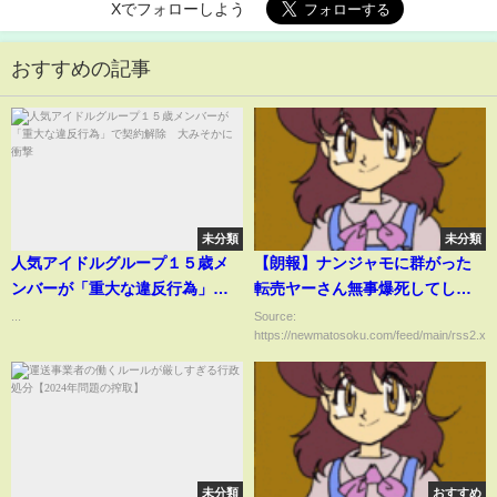
Xでフォローしよう
おすすめの記事
未分類
未分類
人気アイドルグループ１５歳メ
【朗報】ナンジャモに群がった
ンバーが「重大な違反行為」で
転売ヤーさん無事爆死してしま
契約解除 大みそかに衝撃
う
...
Source:
https://newmatosoku.com/feed/main/rss2.xml.
未分類
おすすめ