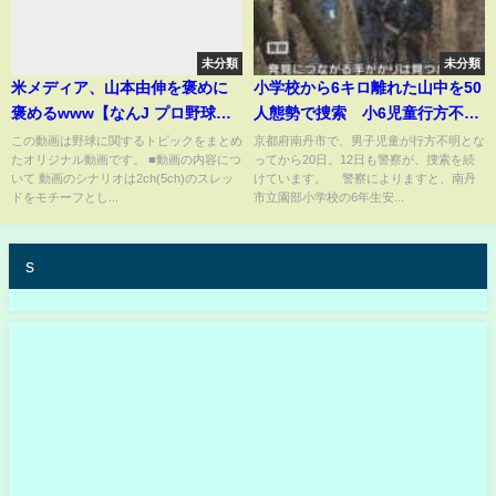
未分類
未分類
米メディア、山本由伸を褒めに
小学校から6キロ離れた山中を50
褒めるwww【なんJ プロ野球反
人態勢で捜索 小6児童行方不
応集】【2chスレ】【5chスレ】
明 有力な手がかりなく13日で3
この動画は野球に関するトピックをまとめ
京都府南丹市で、男子児童が行方不明とな
たオリジナル動画です。 ■動画の内容につ
ってから20日。12日も警察が、捜索を続
週間
いて 動画のシナリオは2ch(5ch)のスレッ
けています。 警察によりますと、南丹
ドをモチーフとし...
市立園部小学校の6年生安...
s