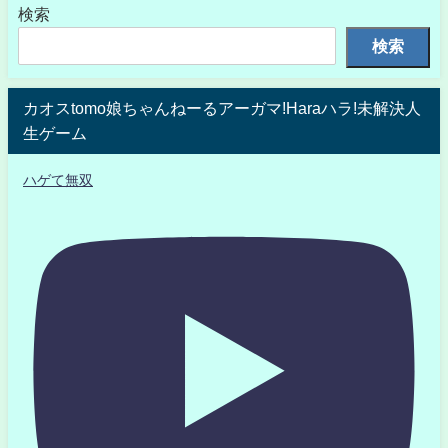
検索
検索
カオスtomo娘ちゃんねーるアーガマ!Haraハラ!未解決人
生ゲーム
ハゲて無双