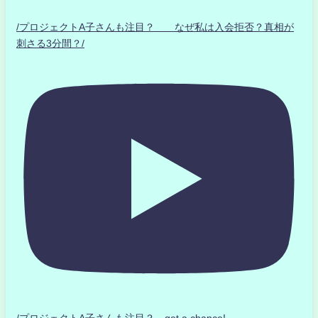
/プロジェクトA子さんも注目？ なぜ私は入会拒否？真相が
刺さる3分間？/