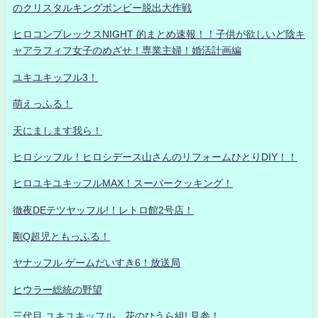
のクリスタルキングボンビー脱出大作戦
ヒロコンプレックスNIGHT 的まとめ速報！！子供が欲しいど陰キ
ャアラフィフ女子のめざせ！専業主婦！婚活計画編
ユキユキッフル3！
萌えっふる！
天にまします我ら！
ヒロシッフル！ヒロシデース山さんのリフォームひとりDIY！！
ヒロユキユキッフルMAX！スーパークッキング！
徹夜DEテツヤッフル!！レトロ館2号店！
剛Q超児ともっふる！
ヤナッフル ゲームだいすき6！放送局
ヒウラー総統の野望
三代目 ユキユキッフル 花のひうら組! 見参！