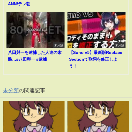
ANN/テレ朝
未分類
未分類
八田與一を逮捕した人達の末
【Suno v5】最新版Replace
路…#八田與一 #逮捕
Sectionで歌詞を修正しよ
う！
未分類
の関連記事