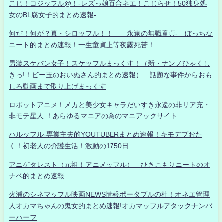
こじ！コジッフル@！-レズっ娘百合ネエ！こじらせ！50独身処
女のBL腐女子的まとめ速報-
何だ！何が？真・シロッフル！！ 永遠の無職童貞- ぼっちな
ニート的まとめ速報！一生童貞上等夜露死苦！
男装スケバン女子！スケッフルまっくす！（新・ナンノひゃくし
きっ!！ビー玉のおいぬさん的まとめ速報） 話題な事件からおも
しろ動画まで取り上げまっくす
ロボットアニメ！メカと美少女キャラだいすき永遠の非リア充・
非モテ星人 ！あらゆるマニアの為のマニアックサイト
ハルッフル-専業主夫的YOUTUBERまとめ速報！キモデブおた
く！初老人の介護生活！激動の1750日
アニゲタレスト（元祖！アニメッフル） ひきこもりニートのオ
ナベ的まとめ速報
火浦のシネマッフル映画NEWS情報ポータブルの杜！オネエ管理
人オカマちゃんの鬼女的まとめ速報!オカマッフルアタックナンバ
ーハーフ