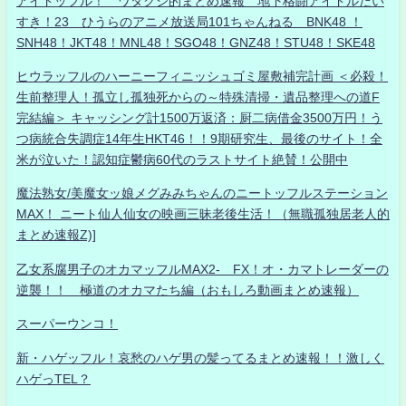
アイドッフル！ ワタクシ的まとめ速報 地下格闘アイドルだい
すき！23 ひうらのアニメ放送局101ちゃんねる BNK48 ！
SNH48！JKT48！MNL48！SGO48！GNZ48！STU48！SKE48
ヒウラッフルのハーニーフィニッシュゴミ屋敷補完計画 ＜必殺！
生前整理人！孤立し孤独死からの～特殊清掃・遺品整理への道F
完結編＞ キャッシング計1500万返済：厨二病借金3500万円！う
つ病統合失調症14年生HKT46！！9期研究生、最後のサイト！全
米が泣いた！認知症鬱病60代のラストサイト絶賛！公開中
魔法熟女/美魔女ッ娘メグみみちゃんのニートッフルステーション
MAX！ ニート仙人仙女の映画三昧老後生活！（無職孤独居老人的
まとめ速報Z)]
乙女系腐男子のオカマッフルMAX2- FX！オ・カマトレーダーの
逆襲！！ 極道のオカマたち編（おもしろ動画まとめ速報）
スーパーウンコ！
新・ハゲッフル！哀愁のハゲ男の髪ってるまとめ速報！！激しく
ハゲっTEL？