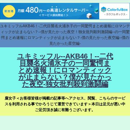
ユキミッフルAKB46！-二代目襲名火浦氷子の一同驚愕まとめ速報にロマンテ
ィックが止まらない？--僕が見たかった夜空！独女批判殺到激闘編--の一同驚
愕まとめ速報にロマンティックが止まらない？-僕の見たかった夜空編--僕の
見たかった星空編-
ユキミッフル--AKB46！--二代
目襲名火浦氷子の一同驚愕ま
とめ速報！にロマンティック
が止まらない？僕が見たかっ
た夜空-独女批判殺到激闘編
腐女子＜お客様皆様が掲載の記事等へアクセス、閲覧、こちらのサービ
スを利用される事でかろうじて運営できています＞本日は足元が悪い中
ご足労頂き誠に有難うございます。