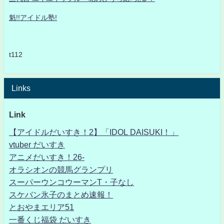
魁!!アイドル塾!
t112
Links
Link
【アイドルだいすき！2】「IDOL DAISUKI！」
vtuber だいすき
アニメだいすき！26-
オラシオンの競馬グランプリ
スーパーウンコウーマンT・子なし
スケバン氷子のまとめ速報！
とおやまエリア51
一番くじ福袋 だいすき