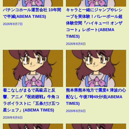
パチンコホール運営会社 10年間
キャラと一緒にジャンプやレシ
で半減(ABEMA TIMES)
ーブを実体験！バレーボール超
体験空間『ハイキュー!! オンザ
2026年8月7日
コート』レポート(ABEMA
TIMES)
2026年8月6日
着こなしがまるで高級店と反
熊本県熊本地方で震度4 津波の心
響、アニメ『呪術廻戦』牛角コ
配なし 午後7時49分頃(ABEMA
ラボイラストに「五条だけ五つ
TIMES)
星シェフ」(ABEMA TIMES)
2026年8月6日
2026年8月6日