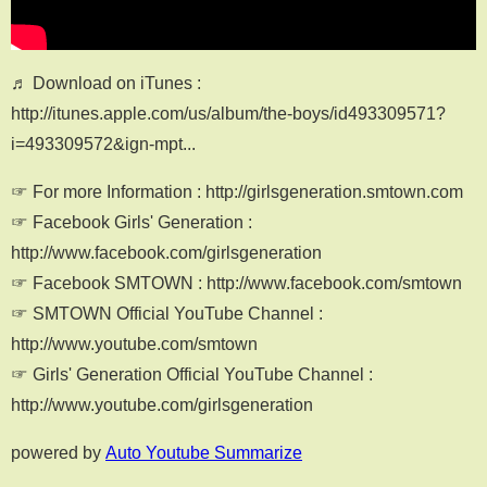
♬ Download on iTunes :
http://itunes.apple.com/us/album/the-boys/id493309571?
i=493309572&ign-mpt...
☞ For more Information : http://girlsgeneration.smtown.com
☞ Facebook Girls' Generation :
http://www.facebook.com/girlsgeneration
☞ Facebook SMTOWN : http://www.facebook.com/smtown
☞ SMTOWN Official YouTube Channel :
http://www.youtube.com/smtown
☞ Girls' Generation Official YouTube Channel :
http://www.youtube.com/girlsgeneration
powered by
Auto Youtube Summarize