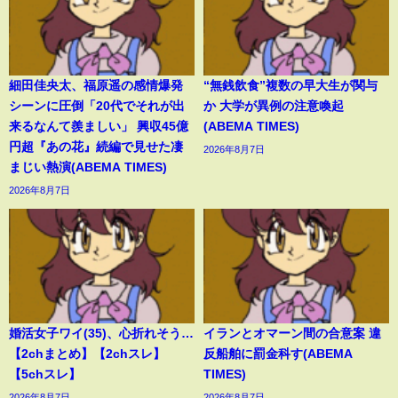
細田佳央太、福原遥の感情爆発
“無銭飲食”複数の早大生が関与
シーンに圧倒「20代でそれが出
か 大学が異例の注意喚起
来るなんて羨ましい」 興収45億
(ABEMA TIMES)
円超『あの花』続編で見せた凄
2026年8月7日
まじい熱演(ABEMA TIMES)
2026年8月7日
婚活女子ワイ(35)、心折れそう…
イランとオマーン間の合意案 違
【2chまとめ】【2chスレ】
反船舶に罰金科す(ABEMA
【5chスレ】
TIMES)
2026年8月7日
2026年8月7日