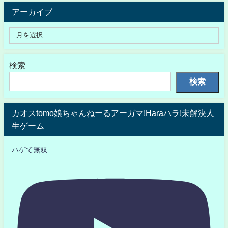
アーカイブ
検索
検索
カオスtomo娘ちゃんねーるアーガマ!Haraハラ!未解決人
生ゲーム
ハゲて無双