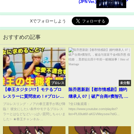
(JPN Ver.)
Xでフォローしよう
おすすめの記事
プロレス
未分類
【拳王タジタジ!?】モテるプロ
陈乔恩新剧【都市情感剧】婚约
レスラーに質問攻め！#プロレス
继承人 07｜破产台商#窦智孔 ，
リングノア ＃拳王 #プロレス
被迫与首富千金#陈乔恩 假结婚
プロレスリング・ノアの拳王選手が再び降
?全13集观看：
臨！ 彼女にしたい条件やモテるプロレス
https://www.youtube.com/playlist?
，竟牵扯出四十年前一桩糊涂
ラーとはなどなどいっぱい質問しちゃいま
list=PL69ult6f-aKGVMeysew7tdG...
事！Heir of Marriage
した✨ ★拳王チャンネル ...