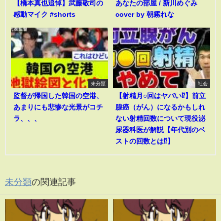
【橋本真也追悼】武藤敬司の
あなたの部屋 / 新川めぐみ
感動マイク #shorts
cover by 朝霧れな
未分類
社会
監督が帰国した韓国の空港、
【射精月○回はヤバい⁉︎】前立
あまりにも悲惨な光景がコチ
腺癌（がん）になるかもしれ
ラ、、、
ない射精回数について現役泌
尿器科医が解説【年代別のベ
ストの回数とは⁉︎】
未分類
の関連記事