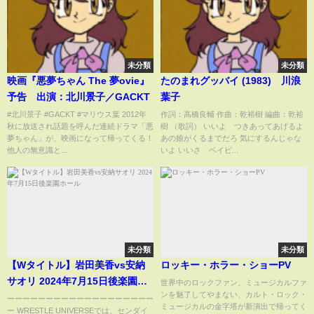
未分類
未分類
映画『悪夢ちゃん The 夢ovie』
たのまれグッバイ (1983) 川浪
予告 出演：北川景子／GACKT
葉子
#北川景子 #GACKT #マリウス葉 2012年
作詞：高橋良輔 作曲：乾裕樹 編曲：乾裕
秋に放送され話題を呼んだ連続ドラマ「悪
樹 （歌詞） いいよ つきあってあげるよ
夢ちゃん」が、映画になって帰ってくる！
あの娘がくるまでだろ 気にするんじゃな
他人の無意識と...
いよ いいさ ベイビ...
未分類
未分類
【Wタイトル】岩田美香vs安納
ロッキー・ホラー・ショーPV
サオリ 2024年7月15日後楽園ホ
世界中のロックファン、ミュージカルファ
ンを魅了してやまない、カルト・ロック・
ール
ーーーーーーーーーーーーーーーーーーー
ミュージカルの金字塔が新演出で帰ってく
ー WRESTLE UNIVERSEでは、センダイ