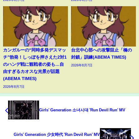
カンガルーの“同時多発デスマッ
台北中心部への攻撃阻止「橋の
チ”勃発！しっぽを押さえた2対1
封鎖」訓練(ABEMA TIMES)
のハンデ戦に観戦者の姿も…自
2026年8月7日
由すぎるカオスな光景が話題
(ABEMA TIMES)
2026年8月7日
Girls' Generation 소녀시대 'Run Devil Run' MV
Girls' Generation 少女時代 'Run Devil Run' MV