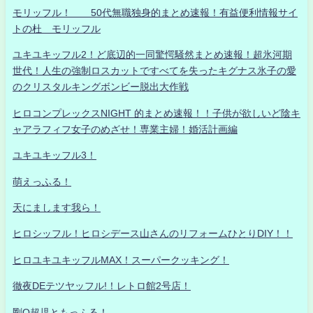
モリッフル！ 50代無職独身的まとめ速報！有益便利情報サイ
トの杜 モリッフル
ユキユキッフル2！ど底辺的一同驚愕騒然まとめ速報！超氷河期
世代！人生の強制ロスカットですべてを失ったキグナス氷子の愛
のクリスタルキングボンビー脱出大作戦
ヒロコンプレックスNIGHT 的まとめ速報！！子供が欲しいど陰キ
ャアラフィフ女子のめざせ！専業主婦！婚活計画編
ユキユキッフル3！
萌えっふる！
天にまします我ら！
ヒロシッフル！ヒロシデース山さんのリフォームひとりDIY！！
ヒロユキユキッフルMAX！スーパークッキング！
徹夜DEテツヤッフル!！レトロ館2号店！
剛Q超児ともっふる！