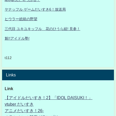
ヤナッフル ゲームだいすき6！放送局
ヒウラー総統の野望
三代目 ユキユキッフル 花のひうら組! 見参！
魁!!アイドル塾!
t112
Links
Link
【アイドルだいすき！2】「IDOL DAISUKI！」
vtuber だいすき
アニメだいすき！26-