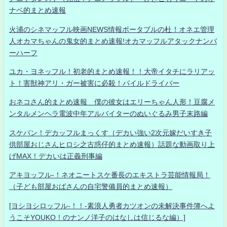
ナベ的まとめ速報
火浦のシネマッフル映画NEWS情報ポータブルの杜！オネエ管理
人オカマちゃんの鬼女的まとめ速報!オカマッフルアタックナンバ
ーハーフ
ユカ・ヨネッフル！初老的まとめ速報！！大帝イタチにラリアッ
ト！害獣神アリ・ガー被害に必殺！パイルドライバー
おネコさん的まとめ速報 僕の彼女はエリーちゃん人形！豆腐メ
ンタルメンヘラ電波中年アルバイターのぬいぐるみ男子末路編
スケバン！デカッフルまっくす（デカい強い2次元嫁だいすき子
供部屋おじさんヒロシ之古惑仔的まとめ速報）話題な動画取り上
げMAX！デカいは正義刑事編
アキヨッフル-！ネオニートスケ番長のエキストラ芸能情報局！
（子ども部屋おばさんの自宅警備員的まとめ速報）
[ヨシヨシロッフル-！！-素浪人勇者カツオンの未解決事件簿へよ
うこそYOUKO！のナンノ洋子のはなしは信じるな編）]