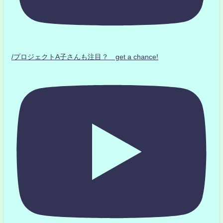
/プロジェクトA子さんも注目？ get a chance!