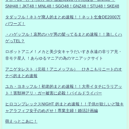
SNH48！JKT48！MNL48！SGO48！GNZ48！STU48！SKE48
タダッフル！ネトゲ廃人的まとめ速報！！ネット乞食DE2000万
パワーズ！
・ハゲッフル！哀愁のハゲ男の髪ってるまとめ速報！！激しくハ
ゲっTEL？
ロボットアニメ！メカと美少女キャラだいすき永遠の非リア充・
非モテ星人 ！あらゆるマニアの為のマニアックサイト
アニゲタレスト（元祖！アニメッフル） ひきこもりニートのオ
ナベ的まとめ速報
ユカ・ヨネッフル！初老的まとめ速報！！大帝イタチにラリアッ
ト！害獣神アリ・ガー被害に必殺！パイルドライバー
ヒロコンプレックスNIGHT 的まとめ速報！！子供が欲しいど陰キ
ャアラフィフ女子のめざせ！専業主婦！婚活計画編
萌えっとこあに！