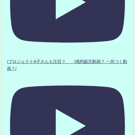
/プロジェクトA子さんも注目？ /感想戯言動画？.一息つく動
画？/