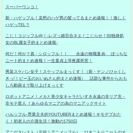
スーパーウンコ！
新・ハゲッフル！哀愁のハゲ男の髪ってるまとめ速報！！激しく
ハゲっTEL？
こじ！コジッフル@！-レズっ娘百合ネエ！こじらせ！50独身処
女のBL腐女子的まとめ速報-
何だ！何が？真・シロッフル！！ 永遠の無職童貞- ぼっちな
ニート的まとめ速報！一生童貞上等夜露死苦！
男装スケバン女子！スケッフルまっくす！（新・ナンノひゃくし
きっ!！ビー玉のおいぬさん的まとめ速報） 話題な事件からおも
しろ動画まで取り上げまっくす
ロボットアニメ！メカと美少女キャラだいすき永遠の非リア充・
非モテ星人 ！あらゆるマニアの為のマニアックサイト
ハルッフル-専業主夫的YOUTUBERまとめ速報！キモデブおた
く！初老人の介護生活！激動の1750日
アニゲタレスト（元祖！アニメッフル） ひきこもりニートのオ