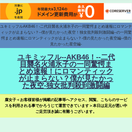
ユキミッフルAKB46！-二代目襲名火浦氷子の一同驚愕まとめ速報にロマンテ
ィックが止まらない？--僕が見たかった夜空！独女批判殺到激闘編--の一同驚
愕まとめ速報にロマンティックが止まらない？-僕の見たかった夜空編--僕の
見たかった星空編-
ユキミッフル--AKB46！--二代
目襲名火浦氷子の一同驚愕ま
とめ速報！にロマンティック
が止まらない？僕が見たかっ
た夜空-独女批判殺到激闘編
腐女子＜お客様皆様が掲載の記事等へアクセス、閲覧、こちらのサービ
スを利用される事でかろうじて運営できています＞本日は足元が悪い中
ご足労頂き誠に有難うございます。