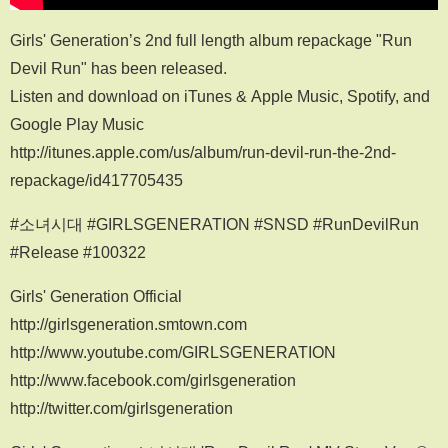
Girls' Generation’s 2nd full length album repackage "Run
Devil Run" has been released.
Listen and download on iTunes & Apple Music, Spotify, and
Google Play Music
http://itunes.apple.com/us/album/run-devil-run-the-2nd-
repackage/id417705435
#소녀시대 #GIRLSGENERATION #SNSD #RunDevilRun
#Release #100322
Girls' Generation Official
http://girlsgeneration.smtown.com
http://www.youtube.com/GIRLSGENERATION
http://www.facebook.com/girlsgeneration
http://twitter.com/girlsgeneration