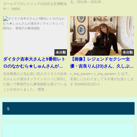
る。2011年～2012年...
ガールズプロレスリングの試合を定期配信
中！ ?WRE...
未分類
未分類
ダイタク吉本大さんと9番街レト
【画像】レジェンドセクシー女
ロのなかむら★しゅんさんが違
優・吉良りん(23)さん、久しぶり
法オンラインカジノに関与か
にインスタ更新
吉本興業の人気お笑い芸人ダイタクの吉本
c_img_param=; c_img_param=; 1: 以下、
大さんらが違法オンラインカジノに関与し
名無しにかわりましてネギ速がお送りしま
警視庁が事情聴取
た疑いで警視庁から事情聴取を受けている
す 2024/03/31(日) 2...
ことが分かりました。 捜査...
s