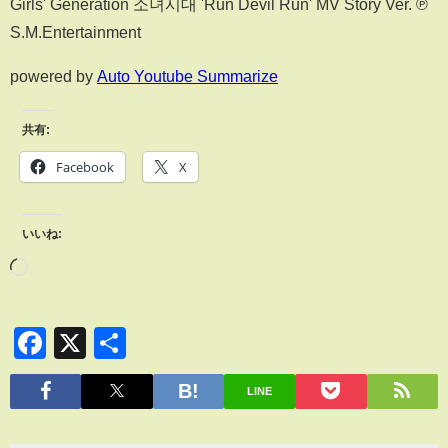
Girls' Generation 소녀시대 'Run Devil Run' MV Story Ver. ℗
S.M.Entertainment
powered by
Auto Youtube Summarize
共有:
Facebook
X
いいね:
Facebook
X
共
有
LINE