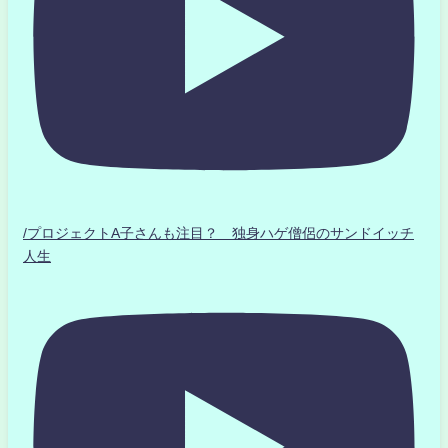
/プロジェクトA子さんも注目？ 独身ハゲ僧侶のサンドイッチ
人生