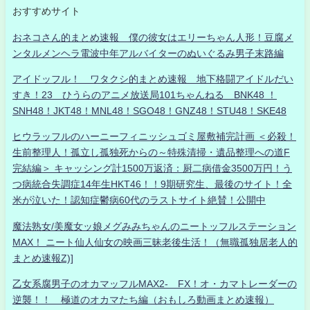
おすすめサイト
おネコさん的まとめ速報 僕の彼女はエリーちゃん人形！豆腐メ
ンタルメンヘラ電波中年アルバイターのぬいぐるみ男子末路編
アイドッフル！ ワタクシ的まとめ速報 地下格闘アイドルだい
すき！23 ひうらのアニメ放送局101ちゃんねる BNK48 ！
SNH48！JKT48！MNL48！SGO48！GNZ48！STU48！SKE48
ヒウラッフルのハーニーフィニッシュゴミ屋敷補完計画 ＜必殺！
生前整理人！孤立し孤独死からの～特殊清掃・遺品整理への道F
完結編＞ キャッシング計1500万返済：厨二病借金3500万円！う
つ病統合失調症14年生HKT46！！9期研究生、最後のサイト！全
米が泣いた！認知症鬱病60代のラストサイト絶賛！公開中
魔法熟女/美魔女ッ娘メグみみちゃんのニートッフルステーション
MAX！ ニート仙人仙女の映画三昧老後生活！（無職孤独居老人的
まとめ速報Z)]
乙女系腐男子のオカマッフルMAX2- FX！オ・カマトレーダーの
逆襲！！ 極道のオカマたち編（おもしろ動画まとめ速報）