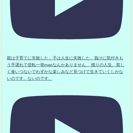
親は子育てに失敗した」子は人生に失敗した。負けに気付きも
う手遅れで逆転一発manなんかありません、 残りの人生、貧し
く食いつないでわずかな楽しみなど見つけて生きていくしかな
いのです。ないのです。