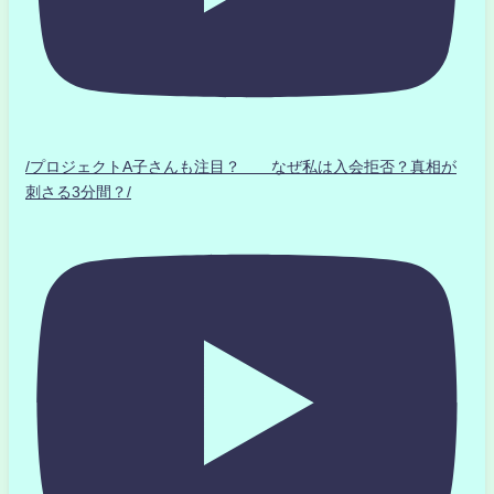
/プロジェクトA子さんも注目？ なぜ私は入会拒否？真相が
刺さる3分間？/