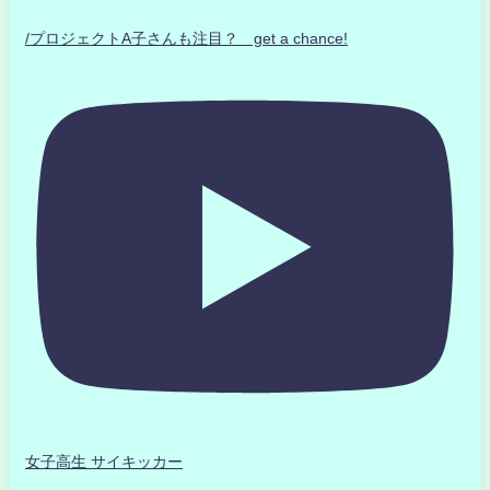
/プロジェクトA子さんも注目？ get a chance!
女子高生 サイキッカー