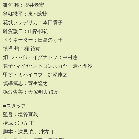
雛河 翔：櫻井孝宏
須郷徹平：東地宏樹
花城フレデリカ：本田貴子
雑賀譲二：山路和弘
ドミネーター：日髙のり子
慎導 灼：梶 裕貴
炯･ミハイル･イグナトフ：中村悠⼀
舞⼦･マイヤ･ストロンスカヤ：清⽔理沙
甲斐・ミハイロフ：加瀬康之
慎導篤志：菅⽣隆之
砺波告善：大塚明夫 ほか
■スタッフ
監督：塩谷直義
構成：冲方 丁
脚本：深見 真、冲方 丁