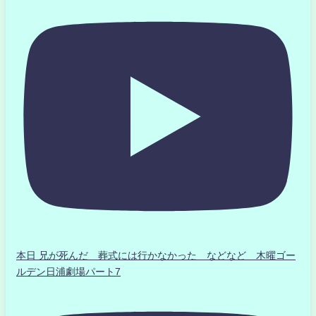
本日 兄が死んだ 葬式には行かなかった などなど 木曜ゴー
ルデン日浦劇場パート7