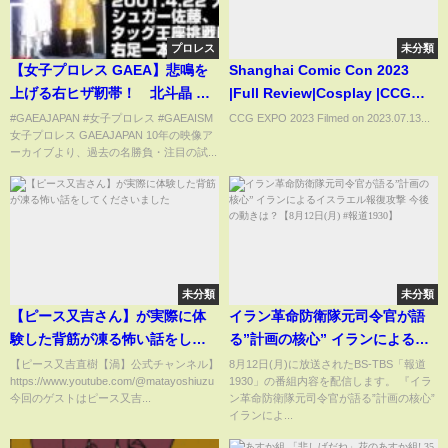
プロレス
未分類
【女子プロレス GAEA】悲鳴を
Shanghai Comic Con 2023
上げる右ヒザ靭帯！ 北斗晶 &
|Full Review|Cosplay |CCG
尾崎魔弓 vs シュガー佐藤 & 永
EXPO【4K】
#GAEAJAPAN #女子プロレス #GAEAISM
CCG EXPO 2023 Filmed on 2023.07.13...
女子プロレス GAEAJAPAN 10年の映像ア
島千佳世 2001年4月22日＠大
ーカイブより、過去の名勝負・注目の試...
阪・なみはやドーム AAAWタッ
グ選手権試合
未分類
未分類
【ピース又吉さん】が実際に体
イラン革命防衛隊元司令官が語
験した背筋が凍る怖い話をして
る”計画の核心” イランによるイ
くださいました
スラエル報復攻撃 今後の動き
【ピース又吉直樹【渦】公式チャンネル】
8月12日(月)に放送されたBS-TBS「報道
https://www.youtube.com/@matayoshiuzu
1930」の番組内容を配信します。 『イラ
は？【8月12日(月) #報道1930】
今回のゲストはピース又吉...
ン革命防衛隊元司令官が語る”計画の核心”
イランによ...