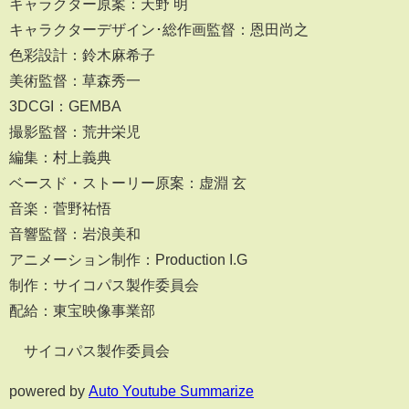
キャラクター原案：天野 明
キャラクターデザイン･総作画監督：恩田尚之
色彩設計：鈴木麻希子
美術監督：草森秀一
3DCGI：GEMBA
撮影監督：荒井栄児
編集：村上義典
ベースド・ストーリー原案：虚淵 玄
音楽：菅野祐悟
音響監督：岩浪美和
アニメーション制作：Production I.G
制作：サイコパス製作委員会
配給：東宝映像事業部
©サイコパス製作委員会
powered by
Auto Youtube Summarize