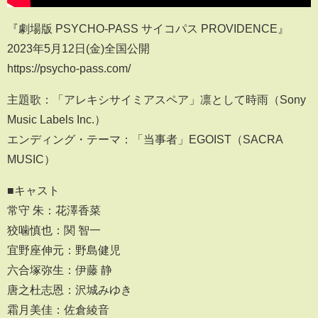
『劇場版 PSYCHO-PASS サイコパス PROVIDENCE』
2023年5月12日(金)全国公開
https://psycho-pass.com/
主題歌：「アレキシサイミアスペア」凛として時雨（Sony
Music Labels Inc.）
エンディング・テーマ：「当事者」EGOIST（SACRA
MUSIC）
■キャスト
常守 朱：花澤香菜
狡噛慎也：関 智一
宜野座伸元：野島健児
六合塚弥生：伊藤 静
唐之杜志恩：沢城みゆき
霜月美佳：佐倉綾音