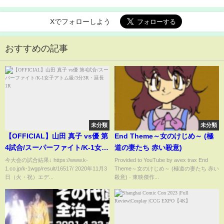
Xでフォローしよう
おすすめの記事
未分類
未分類
【OFFICIAL】山田 真子 vs優 第
End Theme～女のけじめ～ (極
4試合/スーパーファイト/K-1女子
道の妻たち 赤い殺意)
アトム級/3分3R・延長1R
今大会の試合結果↓ https://www.k-
Provided to YouTube by avex trax End
1.co.jp/k-1wgp/result/16517/ 2020年11月3
Theme～女のけじめ～ (極道の妻たち 赤い
日（火・祝）エデ...
殺意) · 東映傑作...