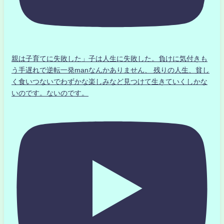
親は子育てに失敗した」子は人生に失敗した。負けに気付きも
う手遅れで逆転一発manなんかありません、 残りの人生、貧し
く食いつないでわずかな楽しみなど見つけて生きていくしかな
いのです。ないのです。