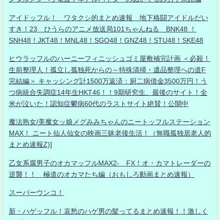
アイドッフル！ ワタクシ的まとめ速報 地下格闘アイドルだい
すき！23 ひうらのアニメ放送局101ちゃんねる BNK48 ！
SNH48！JKT48！MNL48！SGO48！GNZ48！STU48！SKE48
ヒウラッフルのハーニーフィニッシュゴミ屋敷補完計画 ＜必殺！
生前整理人！孤立し孤独死からの～特殊清掃・遺品整理への道F
完結編＞ キャッシング計1500万返済：厨二病借金3500万円！う
つ病統合失調症14年生HKT46！！9期研究生、最後のサイト！全
米が泣いた！認知症鬱病60代のラストサイト絶賛！公開中
魔法熟女/美魔女ッ娘メグみみちゃんのニートッフルステーション
MAX！ ニート仙人仙女の映画三昧老後生活！（無職孤独居老人的
まとめ速報Z)]
乙女系腐男子のオカマッフルMAX2- FX！オ・カマトレーダーの
逆襲！！ 極道のオカマたち編（おもしろ動画まとめ速報）
スーパーウンコ！
新・ハゲッフル！哀愁のハゲ男の髪ってるまとめ速報！！激しく