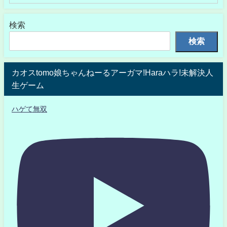
検索
検索
カオスtomo娘ちゃんねーるアーガマ!Haraハラ!未解決人
生ゲーム
ハゲて無双