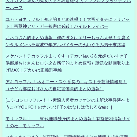
人オカマちゃんの鬼女的まとめ速報!オカマッフルアタックナンバ
ーハーフ
ユカ・ヨネッフル！初老的まとめ速報！！大帝イタチにラリアッ
ト！害獣神アリ・ガー被害に必殺！パイルドライバー
おネコさん的まとめ速報 僕の彼女はエリーちゃん人形！豆腐メ
ンタルメンヘラ電波中年アルバイターのぬいぐるみ男子末路編
スケバン！デカッフルまっくす（デカい強い2次元嫁だいすき子
供部屋おじさんヒロシ之古惑仔的まとめ速報）話題な動画取り上
げMAX！デカいは正義刑事編
アキヨッフル-！ネオニートスケ番長のエキストラ芸能情報局！
（子ども部屋おばさんの自宅警備員的まとめ速報）
[ヨシヨシロッフル-！！-素浪人勇者カツオンの未解決事件簿へよ
うこそYOUKO！のナンノ洋子のはなしは信じるな編）]
モリッフル！ 50代無職独身的まとめ速報！有益便利情報サイ
トの杜 モリッフル
ユキユキッフル2！ど底辺的一同驚愕騒然まとめ速報！超氷河期