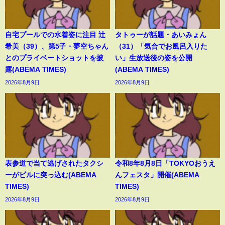
自宅プールでの水着姿に注目 辻
タトゥーが話題・あいみょん
希美（39）、第5子・夢空ちゃん
（31）「気合でお風呂入りた
とのプライベートショットを披
い」生放送後の姿を公開
露(ABEMA TIMES)
(ABEMA TIMES)
2026年8月9日
2026年8月9日
表参道で当て逃げされたタクシ
令和8年8月8日「TOKYOおうえ
ーがビルに突っ込む(ABEMA
んフェスタ」開催(ABEMA
TIMES)
TIMES)
2026年8月9日
2026年8月9日