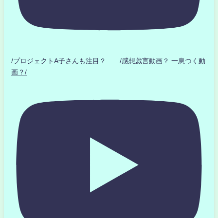
/プロジェクトA子さんも注目？ /感想戯言動画？.一息つく動
画？/