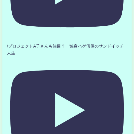
/プロジェクトA子さんも注目？ 独身ハゲ僧侶のサンドイッチ
人生