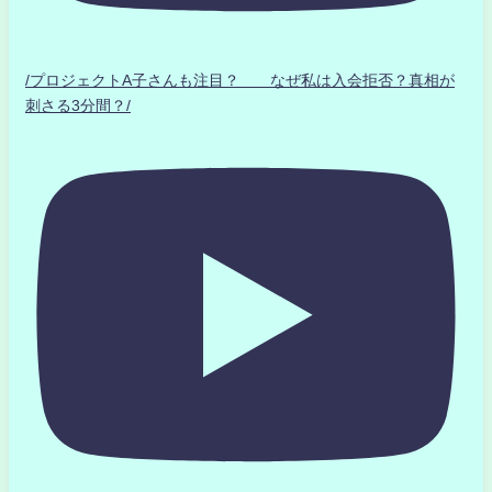
/プロジェクトA子さんも注目？ なぜ私は入会拒否？真相が
刺さる3分間？/