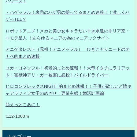
パワーズ！
・ハゲッフル！哀愁のハゲ男の髪ってるまとめ速報！！激しくハ
ゲっTEL？
ロボットアニメ！メカと美少女キャラだいすき永遠の非リア充・
非モテ星人 ！あらゆるマニアの為のマニアックサイト
アニゲタレスト（元祖！アニメッフル） ひきこもりニートのオ
ナベ的まとめ速報
ユカ・ヨネッフル！初老的まとめ速報！！大帝イタチにラリアッ
ト！害獣神アリ・ガー被害に必殺！パイルドライバー
ヒロコンプレックスNIGHT 的まとめ速報！！子供が欲しいど陰キ
ャアラフィフ女子のめざせ！専業主婦！婚活計画編
萌えっとこあに！
t112-1000ｍ
カテゴリー