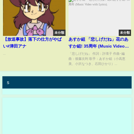
未分類
未分類
【放送事故】落下の仕方がやば
あすか組 「悲しげだね」花のあ
い#津田アナ
すか組! 35周年 (Music Video
with Lyrics).
...
「悲しげだね」 作詞：許瑛子 作曲･編
曲：後藤次利 歌手：あすか組（小高恵
美、小沢なつき、石田ひかり）...
s