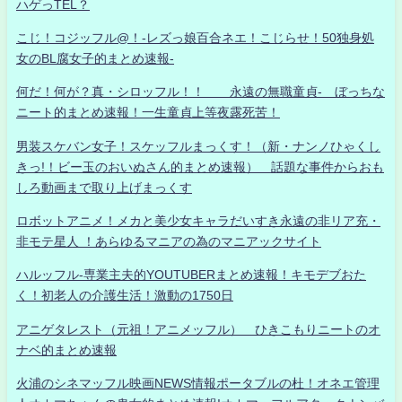
ハゲっTEL？
こじ！コジッフル@！-レズっ娘百合ネエ！こじらせ！50独身処
女のBL腐女子的まとめ速報-
何だ！何が？真・シロッフル！！ 永遠の無職童貞- ぼっちな
ニート的まとめ速報！一生童貞上等夜露死苦！
男装スケバン女子！スケッフルまっくす！（新・ナンノひゃくし
きっ!！ビー玉のおいぬさん的まとめ速報） 話題な事件からおも
しろ動画まで取り上げまっくす
ロボットアニメ！メカと美少女キャラだいすき永遠の非リア充・
非モテ星人 ！あらゆるマニアの為のマニアックサイト
ハルッフル-専業主夫的YOUTUBERまとめ速報！キモデブおた
く！初老人の介護生活！激動の1750日
アニゲタレスト（元祖！アニメッフル） ひきこもりニートのオ
ナベ的まとめ速報
火浦のシネマッフル映画NEWS情報ポータブルの杜！オネエ管理