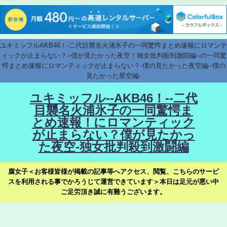
ユキミッフルAKB46！-二代目襲名火浦氷子の一同驚愕まとめ速報にロマンテ
ィックが止まらない？--僕が見たかった夜空！独女批判殺到激闘編--の一同驚
愕まとめ速報にロマンティックが止まらない？-僕の見たかった夜空編--僕の
見たかった星空編-
ユキミッフル--AKB46！--二代
目襲名火浦氷子の一同驚愕ま
とめ速報！にロマンティック
が止まらない？僕が見たかっ
た夜空-独女批判殺到激闘編
腐女子＜お客様皆様が掲載の記事等へアクセス、閲覧、こちらのサービ
スを利用される事でかろうじて運営できています＞本日は足元が悪い中
ご足労頂き誠に有難うございます。