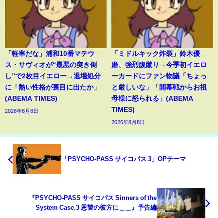
「軽率だな」浦和10番マテウ
「ミドルキック炸裂」鈴木優
ス・サヴィオが“最悪の突き倒
磨、強烈腹蹴り→今季初イエロ
し”で2枚目イエロー→退場処分
ーカードにファン物議「ちょっ
に「熱い性格が裏目に出たか」
と厳しいな」「開幕戦からお祖
(ABEMA TIMES)
母様に怒られる」(ABEMA
TIMES)
2026年8月8日
2026年8月8日
「PSYCHO-PASS サイコパス 3」OPテーマ
『PSYCHO-PASS サイコパス Sinners of the
System Case.3 恩讐の彼方に＿＿』予告編