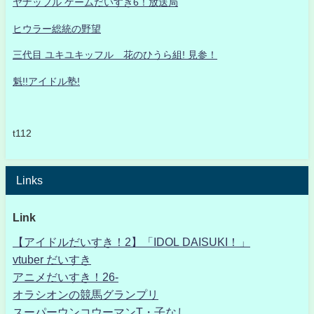
ヤナッフル ゲームだいすき6！放送局
ヒウラー総統の野望
三代目 ユキユキッフル 花のひうら組! 見参！
魁!!アイドル塾!
t112
Links
Link
【アイドルだいすき！2】「IDOL DAISUKI！」
vtuber だいすき
アニメだいすき！26-
オラシオンの競馬グランプリ
スーパーウンコウーマンT・子なし