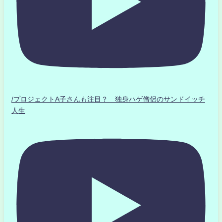
/プロジェクトA子さんも注目？ 独身ハゲ僧侶のサンドイッチ
人生