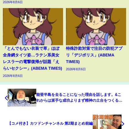
2026年8月6日
「とんでもない衣装で草」ほぼ
特殊詐欺対策で注目の防犯アプ
全身網タイツ姿…ラテン系美女
リ「デジポリス」(ABEMA
レスラーの電撃復帰が話題「え
TIMES)
らいセクシー」(ABEMA TIMES)
2026年8月6日
2026年8月6日
能登半島を去ることになった理由を話します。&こ
れからは派手な成功よりまず精神の土台をつくるこ
とを。
【コメ付き】カツドンチャンネル 第2期まとめ前編