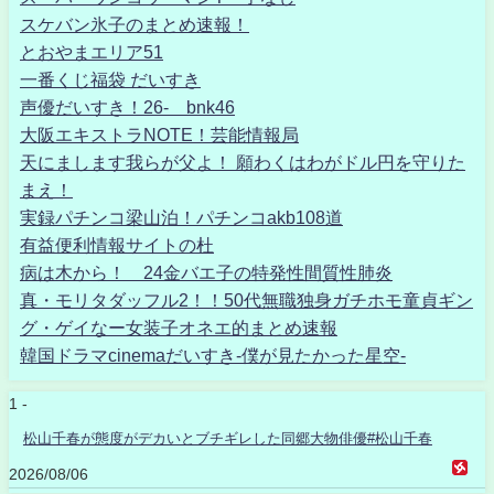
スケバン氷子のまとめ速報！
とおやまエリア51
一番くじ福袋 だいすき
声優だいすき！26- bnk46
大阪エキストラNOTE！芸能情報局
天にまします我らが父よ！ 願わくはわがドル円を守りた
まえ！
実録パチンコ梁山泊！パチンコakb108道
有益便利情報サイトの杜
病は木から！ 24金バエ子の特発性間質性肺炎
真・モリタダッフル2！！50代無職独身ガチホモ童貞ギン
グ・ゲイなー女装子オネエ的まとめ速報
韓国ドラマcinemaだいすき-僕が見たかった星空-
1 -
松山千春が態度がデカいとブチギレした同郷大物俳優#松山千春
2026/08/06