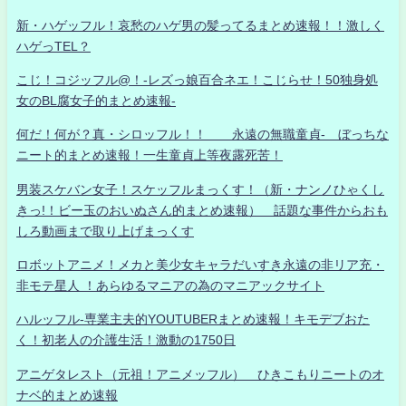
新・ハゲッフル！哀愁のハゲ男の髪ってるまとめ速報！！激しく
ハゲっTEL？
こじ！コジッフル@！-レズっ娘百合ネエ！こじらせ！50独身処
女のBL腐女子的まとめ速報-
何だ！何が？真・シロッフル！！ 永遠の無職童貞- ぼっちな
ニート的まとめ速報！一生童貞上等夜露死苦！
男装スケバン女子！スケッフルまっくす！（新・ナンノひゃくし
きっ!！ビー玉のおいぬさん的まとめ速報） 話題な事件からおも
しろ動画まで取り上げまっくす
ロボットアニメ！メカと美少女キャラだいすき永遠の非リア充・
非モテ星人 ！あらゆるマニアの為のマニアックサイト
ハルッフル-専業主夫的YOUTUBERまとめ速報！キモデブおた
く！初老人の介護生活！激動の1750日
アニゲタレスト（元祖！アニメッフル） ひきこもりニートのオ
ナベ的まとめ速報