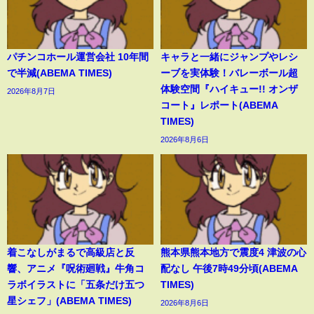
パチンコホール運営会社 10年間
キャラと一緒にジャンプやレシ
で半減(ABEMA TIMES)
ーブを実体験！バレーボール超
体験空間『ハイキュー!! オンザ
2026年8月7日
コート』レポート(ABEMA
TIMES)
2026年8月6日
着こなしがまるで高級店と反
熊本県熊本地方で震度4 津波の心
響、アニメ『呪術廻戦』牛角コ
配なし 午後7時49分頃(ABEMA
ラボイラストに「五条だけ五つ
TIMES)
星シェフ」(ABEMA TIMES)
2026年8月6日