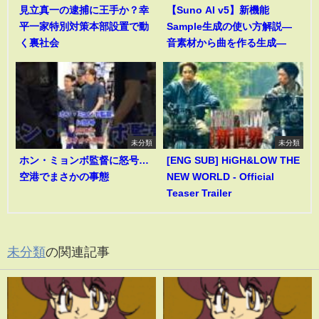
見立真一の逮捕に王手か？幸
【Suno AI v5】新機能
平一家特別対策本部設置で動
Sample生成の使い方解説―
く裏社会
音素材から曲を作る生成―
未分類
未分類
ホン・ミョンボ監督に怒号…
[ENG SUB] HiGH&LOW THE
空港でまさかの事態
NEW WORLD - Official
Teaser Trailer
未分類
の関連記事