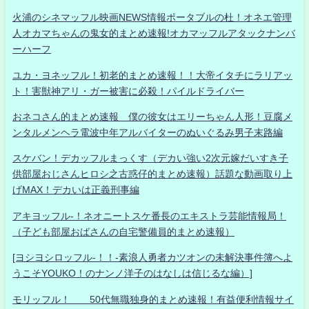
火浦のシネマッフル映画NEWS情報ポータブルの杜！オネエ管理
人オカマちゃんの鬼女的まとめ速報!オカマッフルアタックナンバ
ーハーフ
ユカ・ヨネッフル！初老的まとめ速報！！大帝イタチにラリアッ
ト！害獣神アリ・ガー被害に必殺！パイルドライバー
おネコさん的まとめ速報 僕の彼女はエリーちゃん人形！豆腐メ
ンタルメンヘラ電波中年アルバイターのぬいぐるみ男子末路編
スケバン！デカッフルまっくす（デカい強い2次元嫁だいすき子
供部屋おじさんヒロシ之古惑仔的まとめ速報）話題な動画取り上
げMAX！デカいは正義刑事編
アキヨッフル-！ネオニートスケ番長のエキストラ芸能情報局！
（子ども部屋おばさんの自宅警備員的まとめ速報）
[ヨシヨシロッフル-！！-素浪人勇者カツオンの未解決事件簿へよ
うこそYOUKO！のナンノ洋子のはなしは信じるな編）]
モリッフル！ 50代無職独身的まとめ速報！有益便利情報サイ