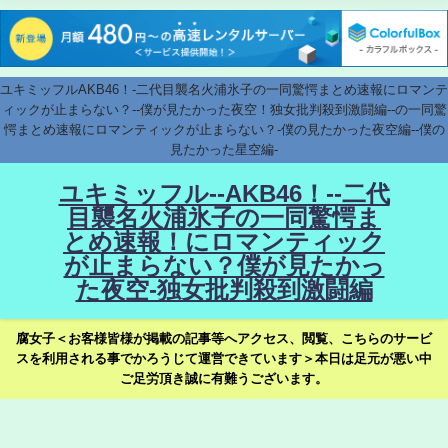
ユキミッフルAKB46！-二代目襲名火浦氷子の一同驚愕まとめ速報にロマンテ
ィックが止まらない？--僕が見たかった夜空！独女批判殺到激闘編--の一同驚
愕まとめ速報にロマンティックが止まらない？-僕の見たかった夜空編--僕の
見たかった星空編-
ユキミッフル--AKB46！--二代
目襲名火浦氷子の一同驚愕ま
とめ速報！にロマンティック
が止まらない？僕が見たかっ
た夜空-独女批判殺到激闘編
腐女子＜お客様皆様が掲載の記事等へアクセス、閲覧、こちらのサービ
スを利用される事でかろうじて運営できています＞本日は足元が悪い中
ご足労頂き誠に有難うございます。