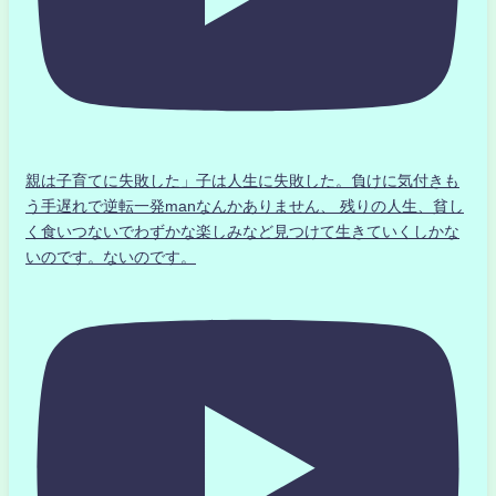
親は子育てに失敗した」子は人生に失敗した。負けに気付きも
う手遅れで逆転一発manなんかありません、 残りの人生、貧し
く食いつないでわずかな楽しみなど見つけて生きていくしかな
いのです。ないのです。