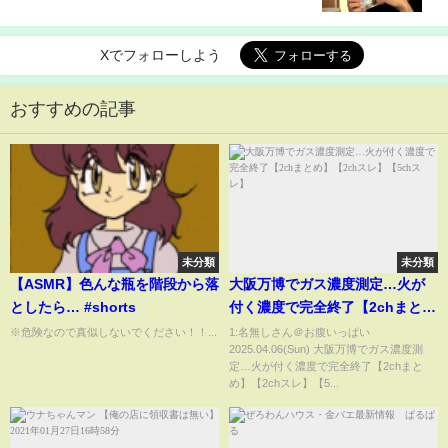
Xでフォローしよう
おすすめの記事
未分類
未分類
【ASMR】色んな瓶を階段から落
大阪万博でガス濃度測定…火が
としたら… #shorts
付く濃度で完全終了【2chまと
め】【2chスレ】【5chスレ】
※危険なので真似しないでください！！...
1:名無しさん＠お腹いっぱい
2025.04.06(Sun) 大阪万博でガス濃度測
定…火が付く濃度で完全終了【2chまと
め】【2chスレ】【5...