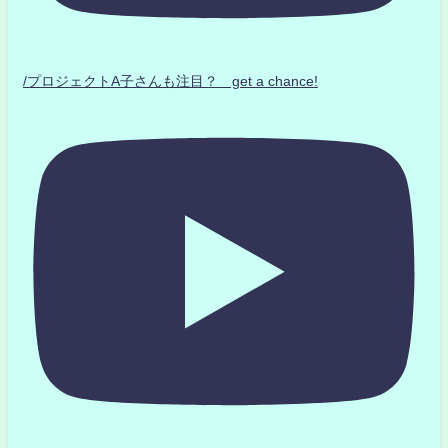
/プロジェクトA子さんも注目？ get a chance!