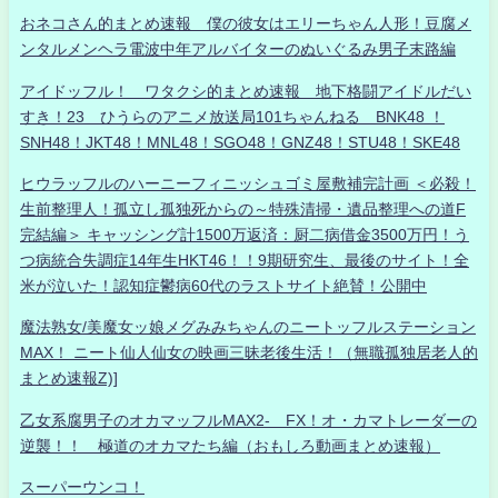
おネコさん的まとめ速報 僕の彼女はエリーちゃん人形！豆腐メ
ンタルメンヘラ電波中年アルバイターのぬいぐるみ男子末路編
アイドッフル！ ワタクシ的まとめ速報 地下格闘アイドルだい
すき！23 ひうらのアニメ放送局101ちゃんねる BNK48 ！
SNH48！JKT48！MNL48！SGO48！GNZ48！STU48！SKE48
ヒウラッフルのハーニーフィニッシュゴミ屋敷補完計画 ＜必殺！
生前整理人！孤立し孤独死からの～特殊清掃・遺品整理への道F
完結編＞ キャッシング計1500万返済：厨二病借金3500万円！う
つ病統合失調症14年生HKT46！！9期研究生、最後のサイト！全
米が泣いた！認知症鬱病60代のラストサイト絶賛！公開中
魔法熟女/美魔女ッ娘メグみみちゃんのニートッフルステーション
MAX！ ニート仙人仙女の映画三昧老後生活！（無職孤独居老人的
まとめ速報Z)]
乙女系腐男子のオカマッフルMAX2- FX！オ・カマトレーダーの
逆襲！！ 極道のオカマたち編（おもしろ動画まとめ速報）
スーパーウンコ！