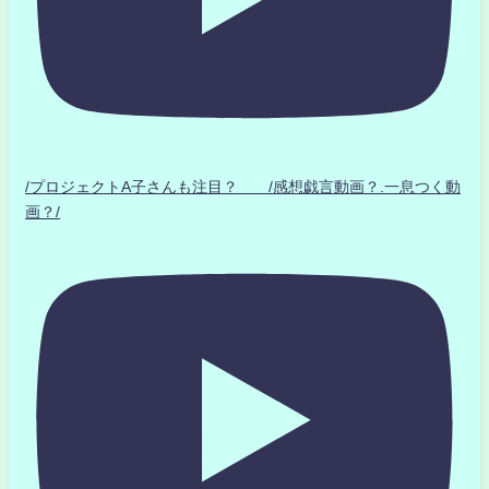
/プロジェクトA子さんも注目？ /感想戯言動画？.一息つく動
画？/