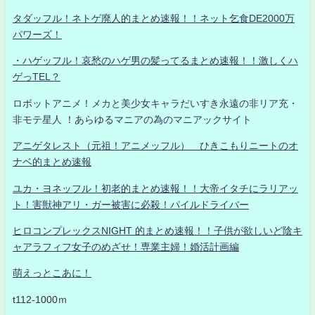
タダッフル！ネトゲ廃人的まとめ速報！！ネット乞食DE2000万
パワーズ！
・ハゲッフル！哀愁のハゲ男の髪ってるまとめ速報！！激しくハ
ゲっTEL？
ロボットアニメ！メカと美少女キャラだいすき永遠の非リア充・
非モテ星人 ！あらゆるマニアの為のマニアックサイト
アニゲタレスト（元祖！アニメッフル） ひきこもりニートのオ
ナベ的まとめ速報
ユカ・ヨネッフル！初老的まとめ速報！！大帝イタチにラリアッ
ト！害獣神アリ・ガー被害に必殺！パイルドライバー
ヒロコンプレックスNIGHT 的まとめ速報！！子供が欲しいど陰キ
ャアラフィフ女子のめざせ！専業主婦！婚活計画編
萌えっとこあに！
t112-1000ｍ