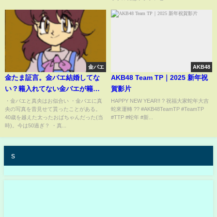
と思います。」
金バエ
AKB48
金たま証言。金バエ結婚してな
AKB48 Team TP｜2025 新年祝
い？籍入れてない金バエが籍入
賀影片
れたというのは嘘？asinuki@生
・金バエと真央はお似合い ・金バエに真
HAPPY NEW YEAR!! ? 祝福大家蛇年大吉
央の写真を昔見せて貰ったことがある。
蛇來運轉 ?? #AKB48TeamTP #TeamTP
活保護
40歳を越えた太ったおばちゃんだった(当
#TTP⁣⁣ #蛇年 #新...
時)。今は50過ぎ？ ・真...
s