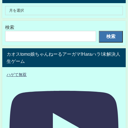
検索
検索
カオスtomo娘ちゃんねーるアーガマ!Haraハラ!未解決人
生ゲーム
ハゲて無双