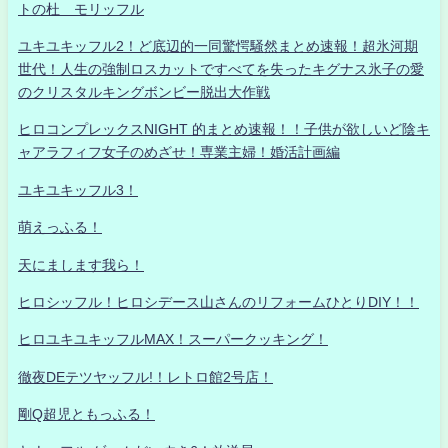
トの杜 モリッフル
ユキユキッフル2！ど底辺的一同驚愕騒然まとめ速報！超氷河期
世代！人生の強制ロスカットですべてを失ったキグナス氷子の愛
のクリスタルキングボンビー脱出大作戦
ヒロコンプレックスNIGHT 的まとめ速報！！子供が欲しいど陰キ
ャアラフィフ女子のめざせ！専業主婦！婚活計画編
ユキユキッフル3！
萌えっふる！
天にまします我ら！
ヒロシッフル！ヒロシデース山さんのリフォームひとりDIY！！
ヒロユキユキッフルMAX！スーパークッキング！
徹夜DEテツヤッフル!！レトロ館2号店！
剛Q超児ともっふる！