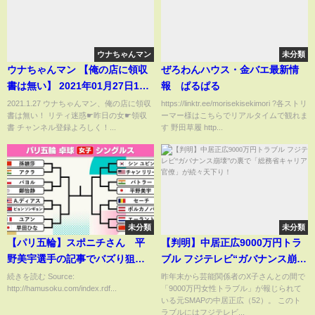
ウナちゃんマン
未分類
ウナちゃんマン 【俺の店に領収
ぜろわんハウス・金バエ最新情
書は無い】 2021年01月27日16
報 ぱるぱる
時58分
2021.1.27 ウナちゃんマン、俺の店に領収
https://linktr.ee/morisekisekimori ?各ストリ
書は無い！ リティ迷惑☛昨日の女☛領収
ーマー様はこちらでリアルタイムで観れま
書 チャンネル登録よろしく！...
す 野田草履 http...
未分類
未分類
【パリ五輪】スポニチさん 平
【判明】中居正広9000万円トラ
野美宇選手の記事でバズり狙い
ブル フジテレビ“ガバナンス崩
の写真をアップし炎上「写真を
壊”の裏で「総務省キャリア官
続きを読む Source:
昨年末から芸能関係者のX子さんとの間で
http://hamusoku.com/index.rdf...
「9000万円女性トラブル」が報じられて
仕事にしていて、写真でここま
僚」が続々天下り！
いる元SMAPの中居正広（52）。 このト
での無礼を働けるのはすごいな
ラブルにはフジテレビ...