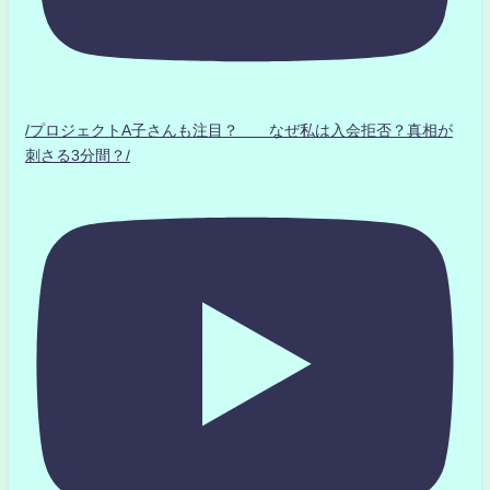
/プロジェクトA子さんも注目？ なぜ私は入会拒否？真相が
刺さる3分間？/