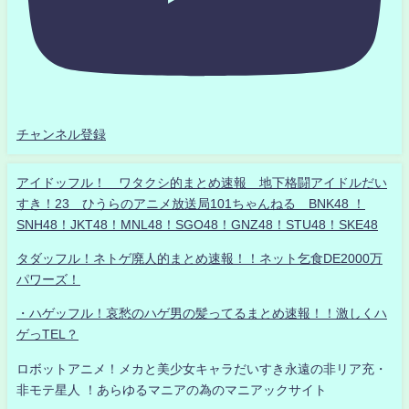
チャンネル登録
アイドッフル！ ワタクシ的まとめ速報 地下格闘アイドルだい
すき！23 ひうらのアニメ放送局101ちゃんねる BNK48 ！
SNH48！JKT48！MNL48！SGO48！GNZ48！STU48！SKE48
タダッフル！ネトゲ廃人的まとめ速報！！ネット乞食DE2000万
パワーズ！
・ハゲッフル！哀愁のハゲ男の髪ってるまとめ速報！！激しくハ
ゲっTEL？
ロボットアニメ！メカと美少女キャラだいすき永遠の非リア充・
非モテ星人 ！あらゆるマニアの為のマニアックサイト