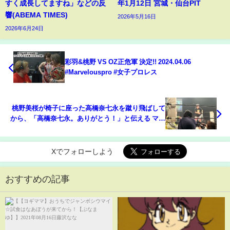
すく成長してますね」などの反
年1月12日 宮城・仙台PIT
響(ABEMA TIMES)
2026年5月16日
2026年6月24日
彩羽&桃野 VS OZ正危軍 決定!! 2024.04.06
#Marvelouspro #女子プロレス
桃野美桜が椅子に座った高橋奈七永を蹴り飛ばして
から、「高橋奈七永。ありがとう！」と伝える マー
ベラス「新木場大会」2025年5月20日
Xでフォローしよう
おすすめの記事