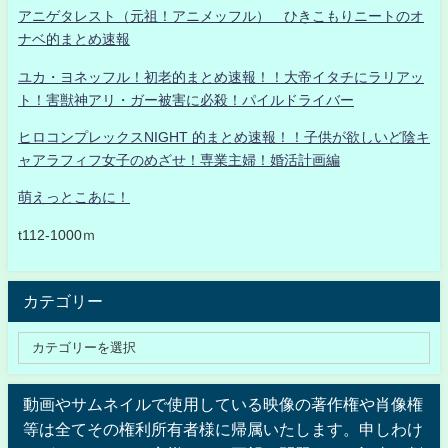
アニゲタレスト（元祖！アニメッフル） ひきこもりニートのオ
ナベ的まとめ速報
ユカ・ヨネッフル！初老的まとめ速報！！大帝イタチにラリアッ
ト！害獣神アリ・ガー被害に必殺！パイルドライバー
ヒロコンプレックスNIGHT 的まとめ速報！！子供が欲しいど陰キ
ャアラフィフ女子のめざせ！専業主婦！婚活計画編
萌えっとこあに！
t112-1000ｍ
カテゴリー
動画やサムネイルで使用している映像の著作権や肖像権
等は全てその権利所有者様に帰属いたします。申しわけ