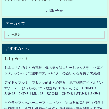
お問い合せ
アーカイブ
おすすめ～ん
おすすめサイト
おネコさん的まとめ速報 僕の彼女はエリーちゃん人形！豆腐メ
ンタルメンヘラ電波中年アルバイターのぬいぐるみ男子末路編
アイドッフル！ ワタクシ的まとめ速報 地下格闘アイドルだい
すき！23 ひうらのアニメ放送局101ちゃんねる BNK48 ！
SNH48！JKT48！MNL48！SGO48！GNZ48！STU48！SKE48
ヒウラッフルのハーニーフィニッシュゴミ屋敷補完計画 ＜必殺！
生前整理人！孤立し孤独死からの～特殊清掃・遺品整理への道F