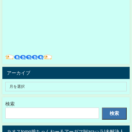
アーカイブ
検索
検索
カオスtomo娘ちゃんねーるアーガマ!Haraハラ!未解決人