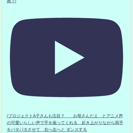
画？/
/プロジェクトA子さんも注目？ お母さんだよ とアニメ声
の可愛いらしい声で手を振ってくれる 起き上がりながら両手
をパタパタさせて 右へ左へと ダンスする