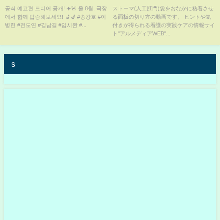
공식 예고편 드디어 공개! ✈️🚨 올 8월, 극장
ストーマ(人工肛門)袋をおなかに粘着させ
에서 함께 탑승해보세요! 💺💺 #송강호 #이
る面板の切り方の動画です。 ヒントや気
병헌 #전도연 #김남길 #임시완 #...
付きが得られる看護の実践ケアの情報サイ
ト"アルメディアWEB"...
s