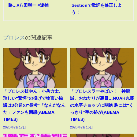
路…#八田與一 #逮捕
Sectionで歌詞を修正しよ
う！
プロレス
の関連記事
「プロレス技やん」小兵力士、
「プロレスラーやばい！」神龍
珍しい“驚愕”の投げで物言い協
誠、おねだりが裏目…NOAH丸藤
議は3分超の“長考”「なんだなん
の水平チョップに悶絶 胸には“く
だ」ファンも困惑(ABEMA
っきり”手の跡が(ABEMA
TIMES)
TIMES)
2026年7月17日
2026年7月15日