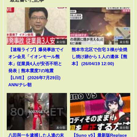
未分類
未分類
【速報ライブ】爆発事故でイ
熊本市北区で住宅３棟が全焼
オン会見「イオンモール熊
し焼け跡から１人の遺体【熊
本」従業員4人が安否不明と
本】 (26/04/19 12:00)
発表｜熊本震度7の地震
【LIVE】 (2026年7月29日)
ANN/テレ朝
未分類
未分類
八田與一を逮捕した人達の末
【Suno v5】最新版Replace