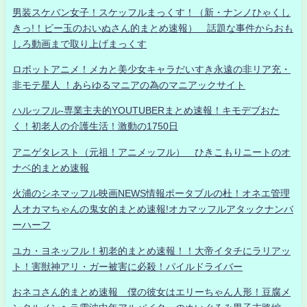
男装スケバン女子！スケッフルまっくす！（新・ナンノひゃくし
きっ!！ビー玉のおいぬさん的まとめ速報） 話題な事件からおも
しろ動画まで取り上げまっくす
ロボットアニメ！メカと美少女キャラだいすき永遠の非リア充・
非モテ星人 ！あらゆるマニアの為のマニアックサイト
ハルッフル-専業主夫的YOUTUBERまとめ速報！キモデブおた
く！初老人の介護生活！激動の1750日
アニゲタレスト（元祖！アニメッフル） ひきこもりニートのオ
ナベ的まとめ速報
火浦のシネマッフル映画NEWS情報ポータブルの杜！オネエ管理
人オカマちゃんの鬼女的まとめ速報!オカマッフルアタックナンバ
ーハーフ
ユカ・ヨネッフル！初老的まとめ速報！！大帝イタチにラリアッ
ト！害獣神アリ・ガー被害に必殺！パイルドライバー
おネコさん的まとめ速報 僕の彼女はエリーちゃん人形！豆腐メ