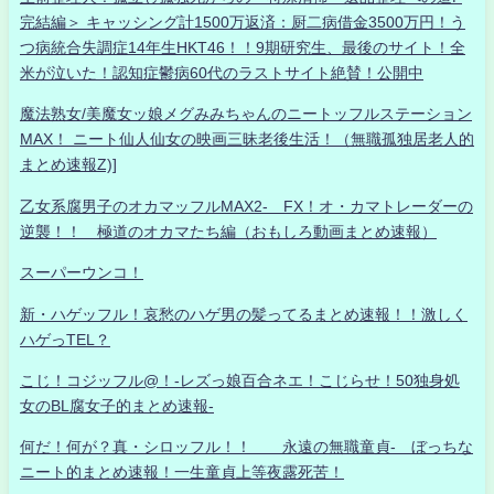
完結編＞ キャッシング計1500万返済：厨二病借金3500万円！う
つ病統合失調症14年生HKT46！！9期研究生、最後のサイト！全
米が泣いた！認知症鬱病60代のラストサイト絶賛！公開中
魔法熟女/美魔女ッ娘メグみみちゃんのニートッフルステーション
MAX！ ニート仙人仙女の映画三昧老後生活！（無職孤独居老人的
まとめ速報Z)]
乙女系腐男子のオカマッフルMAX2- FX！オ・カマトレーダーの
逆襲！！ 極道のオカマたち編（おもしろ動画まとめ速報）
スーパーウンコ！
新・ハゲッフル！哀愁のハゲ男の髪ってるまとめ速報！！激しく
ハゲっTEL？
こじ！コジッフル@！-レズっ娘百合ネエ！こじらせ！50独身処
女のBL腐女子的まとめ速報-
何だ！何が？真・シロッフル！！ 永遠の無職童貞- ぼっちな
ニート的まとめ速報！一生童貞上等夜露死苦！