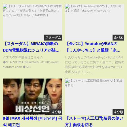
スターダム
金バエ
【スターダム】MIRAIの独断の
【金バエ】YoutubeがBANの
DDM電撃脱退にジュリアが詰め
【しんやっちょ】と通話「永
寄る！『何勝手に抜けてん
BANだと後がない!」
☆STARDOM情報はこちら☆
しんやっちょのYoutubeチャンネルがBAN
◆STARDOM Official Web Site http://wwr-
になっていることに気づく金バエ。福島の
の!?』-4.3立川大会-
stardom.com/ ◆ST...
海洋放出"処理水"の安全性を確かめに行く
【STARDOM】
企画も決まってい...
未分類
未分類
8월 IMAX 개봉확정 [비상선언] 공
【ストーマ(人工肛門)装具の使い
식 예고편
方】面板を切る