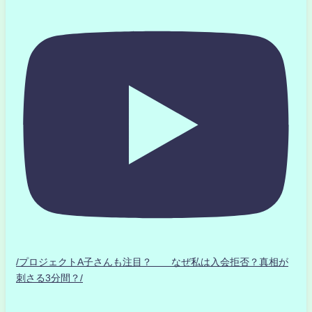
/プロジェクトA子さんも注目？ なぜ私は入会拒否？真相が
刺さる3分間？/