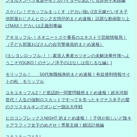
ンタルメンヘラ電波中年アルバイターのぬいぐるみ男子末路編
スケバン！デカッフルまっくす（デカい強い2次元嫁だいすき子
供部屋おじさんヒロシ之古惑仔的まとめ速報）話題な動画取り上
げMAX！デカいは正義刑事編
アキヨッフル-！ネオニートスケ番長のエキストラ芸能情報局！
（子ども部屋おばさんの自宅警備員的まとめ速報）
[ヨシヨシロッフル-！！-素浪人勇者カツオンの未解決事件簿へよ
うこそYOUKO！のナンノ洋子のはなしは信じるな編）]
モリッフル！ 50代無職独身的まとめ速報！有益便利情報サイ
トの杜 モリッフル
ユキユキッフル2！ど底辺的一同驚愕騒然まとめ速報！超氷河期
世代！人生の強制ロスカットですべてを失ったキグナス氷子の愛
のクリスタルキングボンビー脱出大作戦
ヒロコンプレックスNIGHT 的まとめ速報！！子供が欲しいど陰キ
ャアラフィフ女子のめざせ！専業主婦！婚活計画編
ユキユキッフル3！