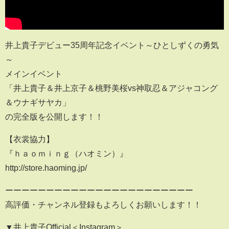
井上貴子デビュー35周年記念イベント～ひとしずくの勇気
～
メインイベント
「井上貴子＆井上京子＆桃野美桜vs神取忍＆アジャコング
＆ウナギサヤカ」
の完全版を公開します！！
【衣裳協力】
『ｈａｏｍｉｎｇ（ハオミン）』
http://store.haoming.jp/
ーーーーーーーーーーーーーーーーーーーーーーー
高評価・チャンネル登録もよろしくお願いします！！
▼井上貴子Official＜Instagram＞