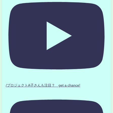
/プロジェクトA子さんも注目？ get a chance!