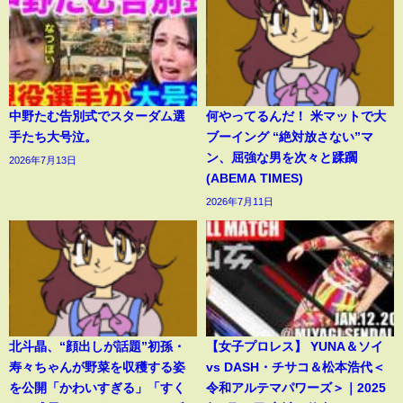
中野たむ告別式でスターダム選
何やってるんだ！ 米マットで大
手たち大号泣。
ブーイング “絶対放さない”マ
ン、屈強な男を次々と蹂躙
2026年7月13日
(ABEMA TIMES)
2026年7月11日
北斗晶、“顔出しが話題”初孫・
【女子プロレス】 YUNA＆ソイ
寿々ちゃんが野菜を収穫する姿
vs DASH・チサコ＆松本浩代＜
を公開「かわいすぎる」「すく
令和アルテマパワーズ＞｜2025