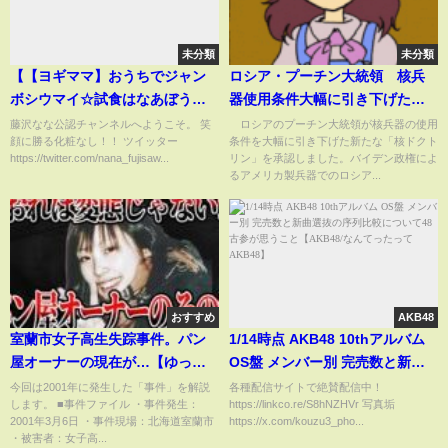
未分類
未分類
【【ヨギママ】おうちでジャン
ロシア・プーチン大統領 核兵
ボシウマイ☆試食はなあぼうが
器使用条件大幅に引き下げた
来てから！【ぶなまゆ】】2021
「核ドクトリン」を承認(2024年
藤沢なな公認チャンネルへようこそ。 笑
ロシアのプーチン大統領が核兵器の使用
顔に勝る化粧なし！！ ツイッター
条件を大幅に引き下げた新たな「核ドクト
年08月16日藤沢なな
11月19日)
https://twitter.com/nana_fujisaw...
リン」を承認しました。バイデン政権によ
るアメリカ製兵器でのロシア...
おすすめ
AKB48
室蘭市女子高生失踪事件。パン
1/14時点 AKB48 10thアルバム
屋オーナーの現在が…【ゆっく
OS盤 メンバー別 完売数と新曲
り解説】
選抜の序列比較について48古参
今回は2001年に発生した「事件」を解説
各種配信サイトで絶賛配信中！
します。 ■事件ファイル ・事件発生：
https://linkco.re/S8hNZHVr 写真垢
が思うこと【AKB48/なんてった
2001年3月6日 ・事件現場：北海道室蘭市
https://x.com/kouzu3_pho...
ってAKB48】
・被害者：女子高...