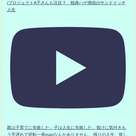
/プロジェクトA子さんも注目？ 独身ハゲ僧侶のサンドイッチ
人生
親は子育てに失敗した」子は人生に失敗した。負けに気付きも
う手遅れで逆転一発manなんかありません、 残りの人生、貧し