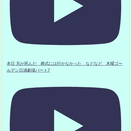
本日 兄が死んだ 葬式には行かなかった などなど 木曜ゴー
ルデン日浦劇場パート7