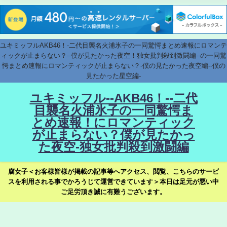
ユキミッフルAKB46！-二代目襲名火浦氷子の一同驚愕まとめ速報にロマンテ
ィックが止まらない？--僕が見たかった夜空！独女批判殺到激闘編--の一同驚
愕まとめ速報にロマンティックが止まらない？-僕の見たかった夜空編--僕の
見たかった星空編-
ユキミッフル--AKB46！--二代
目襲名火浦氷子の一同驚愕ま
とめ速報！にロマンティック
が止まらない？僕が見たかっ
た夜空-独女批判殺到激闘編
腐女子＜お客様皆様が掲載の記事等へアクセス、閲覧、こちらのサービ
スを利用される事でかろうじて運営できています＞本日は足元が悪い中
ご足労頂き誠に有難うございます。