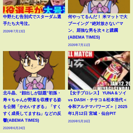
中野たむ告別式でスターダム選
何やってるんだ！ 米マットで大
手たち大号泣。
ブーイング “絶対放さない”マ
ン、屈強な男を次々と蹂躙
2026年7月13日
(ABEMA TIMES)
2026年7月11日
北斗晶、“顔出しが話題”初孫・
【女子プロレス】 YUNA＆ソイ
寿々ちゃんが野菜を収穫する姿
vs DASH・チサコ＆松本浩代＜
を公開「かわいすぎる」「すく
令和アルテマパワーズ＞｜2025
すく成長してますね」などの反
年1月12日 宮城・仙台PIT
響(ABEMA TIMES)
2026年5月16日
2026年6月24日