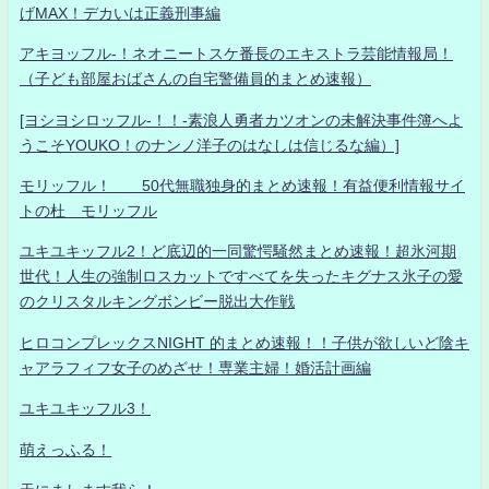
げMAX！デカいは正義刑事編
アキヨッフル-！ネオニートスケ番長のエキストラ芸能情報局！
（子ども部屋おばさんの自宅警備員的まとめ速報）
[ヨシヨシロッフル-！！-素浪人勇者カツオンの未解決事件簿へよ
うこそYOUKO！のナンノ洋子のはなしは信じるな編）]
モリッフル！ 50代無職独身的まとめ速報！有益便利情報サイ
トの杜 モリッフル
ユキユキッフル2！ど底辺的一同驚愕騒然まとめ速報！超氷河期
世代！人生の強制ロスカットですべてを失ったキグナス氷子の愛
のクリスタルキングボンビー脱出大作戦
ヒロコンプレックスNIGHT 的まとめ速報！！子供が欲しいど陰キ
ャアラフィフ女子のめざせ！専業主婦！婚活計画編
ユキユキッフル3！
萌えっふる！