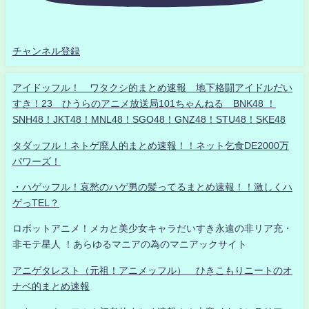
チャンネル登録
アイドッフル！ ワタクシ的まとめ速報 地下格闘アイドルだい
すき！23 ひうらのアニメ放送局101ちゃんねる BNK48 ！
SNH48！JKT48！MNL48！SGO48！GNZ48！STU48！SKE48
タダッフル！ネトゲ廃人的まとめ速報！！ネット乞食DE2000万
パワーズ！
・ハゲッフル！哀愁のハゲ男の髪ってるまとめ速報！！激しくハ
ゲっTEL？
ロボットアニメ！メカと美少女キャラだいすき永遠の非リア充・
非モテ星人 ！あらゆるマニアの為のマニアックサイト
アニゲタレスト（元祖！アニメッフル） ひきこもりニートのオ
ナベ的まとめ速報