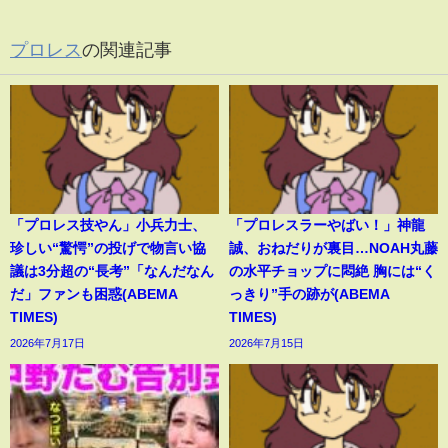
プロレス
の関連記事
「プロレス技やん」小兵力士、
「プロレスラーやばい！」神龍
珍しい“驚愕”の投げで物言い協
誠、おねだりが裏目…NOAH丸藤
議は3分超の“長考”「なんだなん
の水平チョップに悶絶 胸には“く
だ」ファンも困惑(ABEMA
っきり”手の跡が(ABEMA
TIMES)
TIMES)
2026年7月17日
2026年7月15日