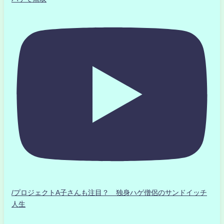
/プロジェクトA子さんも注目？ 独身ハゲ僧侶のサンドイッチ
人生