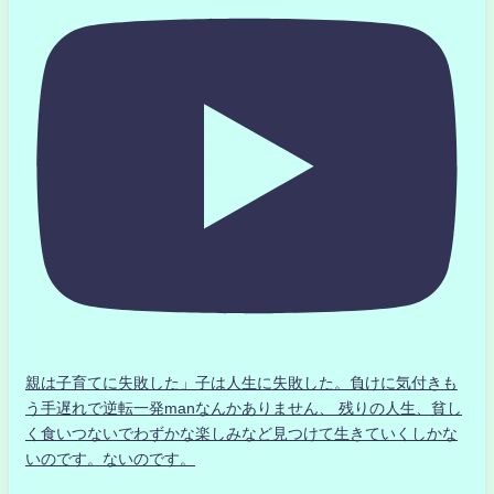
親は子育てに失敗した」子は人生に失敗した。負けに気付きも
う手遅れで逆転一発manなんかありません、 残りの人生、貧し
く食いつないでわずかな楽しみなど見つけて生きていくしかな
いのです。ないのです。