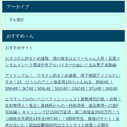
アーカイブ
おすすめ～ん
おすすめサイト
おネコさん的まとめ速報 僕の彼女はエリーちゃん人形！豆腐メ
ンタルメンヘラ電波中年アルバイターのぬいぐるみ男子末路編
アイドッフル！ ワタクシ的まとめ速報 地下格闘アイドルだい
すき！23 ひうらのアニメ放送局101ちゃんねる BNK48 ！
SNH48！JKT48！MNL48！SGO48！GNZ48！STU48！SKE48
ヒウラッフルのハーニーフィニッシュゴミ屋敷補完計画 ＜必殺！
生前整理人！孤立し孤独死からの～特殊清掃・遺品整理への道F
完結編＞ キャッシング計1500万返済：厨二病借金3500万円！う
つ病統合失調症14年生HKT46！！9期研究生、最後のサイト！全
米が泣いた！認知症鬱病60代のラストサイト絶賛！公開中