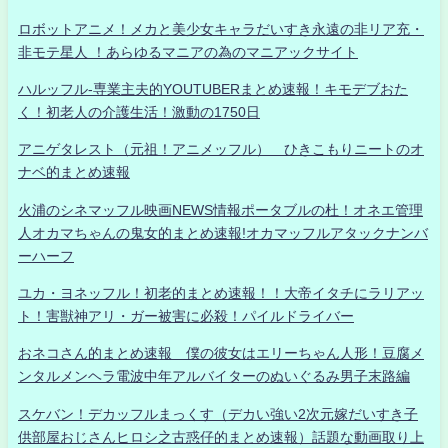
ロボットアニメ！メカと美少女キャラだいすき永遠の非リア充・
非モテ星人 ！あらゆるマニアの為のマニアックサイト
ハルッフル-専業主夫的YOUTUBERまとめ速報！キモデブおた
く！初老人の介護生活！激動の1750日
アニゲタレスト（元祖！アニメッフル） ひきこもりニートのオ
ナベ的まとめ速報
火浦のシネマッフル映画NEWS情報ポータブルの杜！オネエ管理
人オカマちゃんの鬼女的まとめ速報!オカマッフルアタックナンバ
ーハーフ
ユカ・ヨネッフル！初老的まとめ速報！！大帝イタチにラリアッ
ト！害獣神アリ・ガー被害に必殺！パイルドライバー
おネコさん的まとめ速報 僕の彼女はエリーちゃん人形！豆腐メ
ンタルメンヘラ電波中年アルバイターのぬいぐるみ男子末路編
スケバン！デカッフルまっくす（デカい強い2次元嫁だいすき子
供部屋おじさんヒロシ之古惑仔的まとめ速報）話題な動画取り上