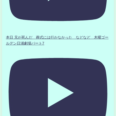
本日 兄が死んだ 葬式には行かなかった などなど 木曜ゴー
ルデン日浦劇場パート7