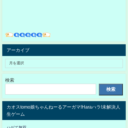
アーカイブ
検索
検索
カオスtomo娘ちゃんねーるアーガマ!Haraハラ!未解決人
生ゲーム
ハゲて無双