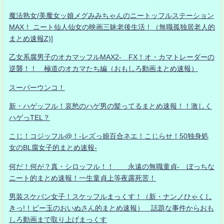
魔法熟女/美魔女ッ娘メグみみちゃんのニートッフルステーション
MAX！ ニート仙人仙女の映画三昧老後生活！（無職孤独居老人的
まとめ速報Z)]
乙女系腐男子のオカマッフルMAX2- FX！オ・カマトレーダーの
逆襲！！ 極道のオカマたち編（おもしろ動画まとめ速報）
スーパーウンコ！
新・ハゲッフル！哀愁のハゲ男の髪ってるまとめ速報！！激しく
ハゲっTEL？
こじ！コジッフル@！-レズっ娘百合ネエ！こじらせ！50独身処
女のBL腐女子的まとめ速報-
何だ！何が？真・シロッフル！！ 永遠の無職童貞- ぼっちな
ニート的まとめ速報！一生童貞上等夜露死苦！
男装スケバン女子！スケッフルまっくす！（新・ナンノひゃくし
きっ!！ビー玉のおいぬさん的まとめ速報） 話題な事件からおも
しろ動画まで取り上げまっくす