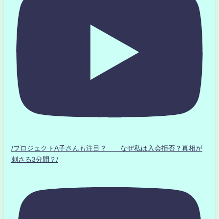
/プロジェクトA子さんも注目？ なぜ私は入会拒否？真相が
刺さる3分間？/