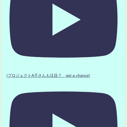
/プロジェクトA子さんも注目？ get a chance!