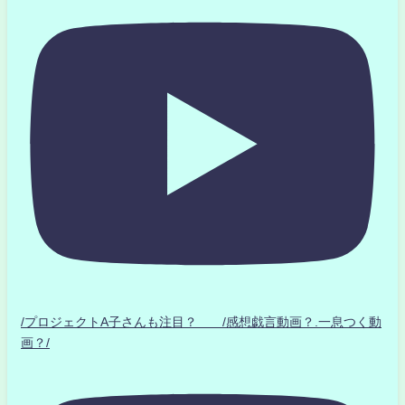
/プロジェクトA子さんも注目？ /感想戯言動画？.一息つく動
画？/