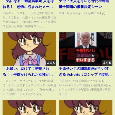
〔気になる〕御堂筋暴走 人をは
デヴィ夫人をキレさせた小島瑠
ねる！ 恐怖に包まれたメーン
璃子問題の優勝決定シーン
ストリート
大阪のメーンストリートが恐怖に包まれ
画像：http://i.imgur.com/g4N1dhU.jpg...
た。３０日夕、大阪・ミナミの御堂筋で乗
用車が暴走し、自転車の女性ら３人が重軽
傷を負った事故。制御を失った...
未分類
未分類
「お願い、助けて！誘拐され
千原せいじの謝罪動画がヤバす
る！」手錠かけられた女性が飛
ぎる #shorts #ゴシップ #芸能人
び出しSOS→“偽警察官”が追っ
#芸能界 #おもしろい #雑学 #河
アメリカ・サウスカロライナ州の郊外
千原せいじの謝罪動画がヤバすぎる
で、トラックのドライブレコーダーが緊迫
#shorts #ゴシップ #芸能人 #芸能界 #おも
てくる恐怖の瞬間 米(ABEMA
合議員 #千原兄弟 #千原せいじ #
した状況を記録していた。 「誰かが林の
しろい #雑学 #河合議員 #千原兄弟 #千原
TIMES)
河合ゆうすけ #炎上 #謝罪動画
中から飛び出してくるのが見え...
せいじ...