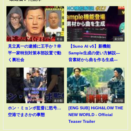
社会
未分類
見立真一の逮捕に王手か？幸
【Suno AI v5】新機能
平一家特別対策本部設置で動
Sample生成の使い方解説―
く裏社会
音素材から曲を作る生成―
未分類
未分類
ホン・ミョンボ監督に怒号…
[ENG SUB] HiGH&LOW THE
空港でまさかの事態
NEW WORLD - Official
Teaser Trailer