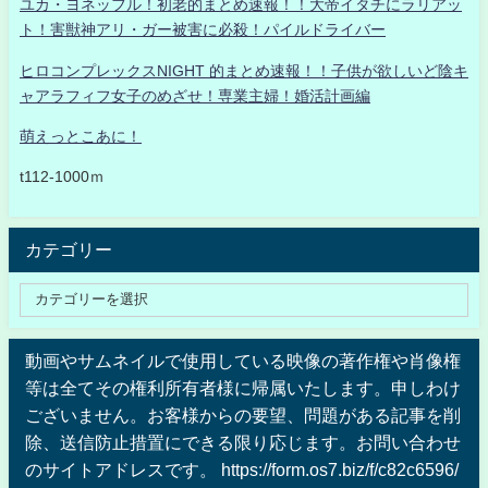
ユカ・ヨネッフル！初老的まとめ速報！！大帝イタチにラリアッ
ト！害獣神アリ・ガー被害に必殺！パイルドライバー
ヒロコンプレックスNIGHT 的まとめ速報！！子供が欲しいど陰キ
ャアラフィフ女子のめざせ！専業主婦！婚活計画編
萌えっとこあに！
t112-1000ｍ
カテゴリー
動画やサムネイルで使用している映像の著作権や肖像権
等は全てその権利所有者様に帰属いたします。申しわけ
ございません。お客様からの要望、問題がある記事を削
除、送信防止措置にできる限り応じます。お問い合わせ
のサイトアドレスです。 https://form.os7.biz/f/c82c6596/