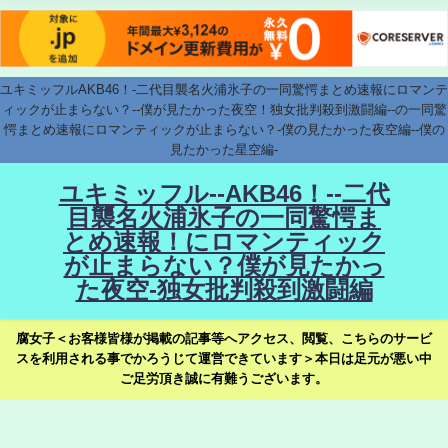
ユキミッフルAKB46！-二代目襲名火浦氷子の一同驚愕まとめ速報にロマンテ
ィックが止まらない？--僕が見たかった夜空！独女批判殺到激闘編--の一同驚
愕まとめ速報にロマンティックが止まらない？-僕の見たかった夜空編--僕の
見たかった星空編-
ユキミッフル--AKB46！--二代
目襲名火浦氷子の一同驚愕ま
とめ速報！にロマンティック
が止まらない？僕が見たかっ
た夜空-独女批判殺到激闘編
腐女子＜お客様皆様が掲載の記事等へアクセス、閲覧、こちらのサービ
スを利用される事でかろうじて運営できています＞本日は足元が悪い中
ご足労頂き誠に有難うございます。