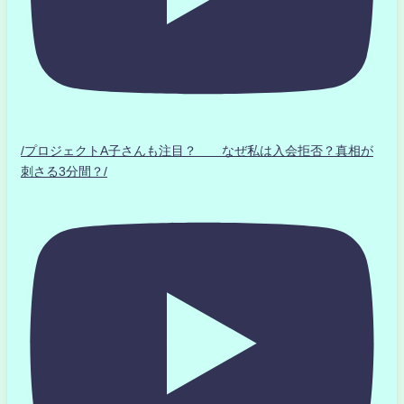
/プロジェクトA子さんも注目？ なぜ私は入会拒否？真相が
刺さる3分間？/