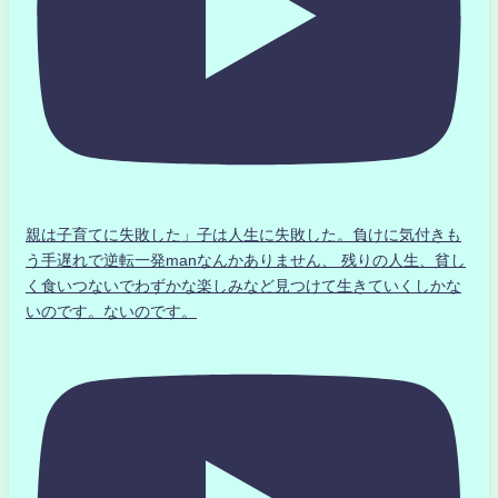
親は子育てに失敗した」子は人生に失敗した。負けに気付きも
う手遅れで逆転一発manなんかありません、 残りの人生、貧し
く食いつないでわずかな楽しみなど見つけて生きていくしかな
いのです。ないのです。