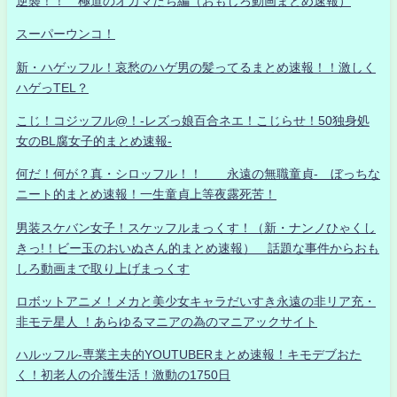
逆襲！！ 極道のオカマたち編（おもしろ動画まとめ速報）
スーパーウンコ！
新・ハゲッフル！哀愁のハゲ男の髪ってるまとめ速報！！激しく
ハゲっTEL？
こじ！コジッフル@！-レズっ娘百合ネエ！こじらせ！50独身処
女のBL腐女子的まとめ速報-
何だ！何が？真・シロッフル！！ 永遠の無職童貞- ぼっちな
ニート的まとめ速報！一生童貞上等夜露死苦！
男装スケバン女子！スケッフルまっくす！（新・ナンノひゃくし
きっ!！ビー玉のおいぬさん的まとめ速報） 話題な事件からおも
しろ動画まで取り上げまっくす
ロボットアニメ！メカと美少女キャラだいすき永遠の非リア充・
非モテ星人 ！あらゆるマニアの為のマニアックサイト
ハルッフル-専業主夫的YOUTUBERまとめ速報！キモデブおた
く！初老人の介護生活！激動の1750日