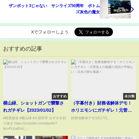
ザンボット3じゃない サンライズ50周年 ボトム
ズ灰色の魔女
Xでフォローしよう
おすすめの記事
おすすめ
未分類
横山緑、ショットガンで襲撃さ
（字幕付き）財務省解体デモ！
れガチギレ【2023/01/02】
ホリエモンにガチギレ！元菅直
人の秘書の演説が半端ない！日
#暗黒放送 #横山緑 #久保田学 おすすめ切
財務省解体デモ3月17日...
り抜き https://youtube.com/playlist?
本の闇を暴露！
list=PLIsaEnU_-...