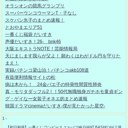
オラシオンの競馬グランプリ
スーパーウンコウーマンT・子なし
スケバン氷子のまとめ速報！
とおやまエリア51
一番くじ福袋 だいすき
声優だいすき！26- bnk46
大阪エキストラNOTE！芸能情報局
天にまします我らが父よ！ 願わくはわがドル円を守りた
まえ！
実録パチンコ梁山泊！パチンコakb108道
有益便利情報サイトの杜
病は木から！ 24金バエ子の特発性間質性肺炎
真・モリタダッフル2！！50代無職独身ガチホモ童貞ギン
グ・ゲイなー女装子オネエ的まとめ速報
韓国ドラマcinemaだいすき-僕が見たかった星空-
1 -
【初日相場】一番くじ ワンピース エルバフ編 GIANT BASH!! Vol.2 場