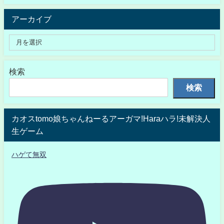
アーカイブ
検索
検索
カオスtomo娘ちゃんねーるアーガマ!Haraハラ!未解決人
生ゲーム
ハゲて無双