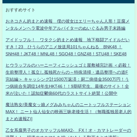
おすすめサイト
おネコさん的まとめ速報 僕の彼女はエリーちゃん人形！豆腐メ
ンタルメンヘラ電波中年アルバイターのぬいぐるみ男子末路編
アイドッフル！ ワタクシ的まとめ速報 地下格闘アイドルだい
すき！23 ひうらのアニメ放送局101ちゃんねる BNK48 ！
SNH48！JKT48！MNL48！SGO48！GNZ48！STU48！SKE48
ヒウラッフルのハーニーフィニッシュゴミ屋敷補完計画 ＜必殺！
生前整理人！孤立し孤独死からの～特殊清掃・遺品整理への道F
完結編＞ キャッシング計1500万返済：厨二病借金3500万円！う
つ病統合失調症14年生HKT46！！9期研究生、最後のサイト！全
米が泣いた！認知症鬱病60代のラストサイト絶賛！公開中
魔法熟女/美魔女ッ娘メグみみちゃんのニートッフルステーション
MAX！ ニート仙人仙女の映画三昧老後生活！（無職孤独居老人的
まとめ速報Z)]
乙女系腐男子のオカマッフルMAX2- FX！オ・カマトレーダーの