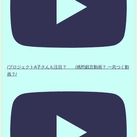
/プロジェクトA子さんも注目？ /感想戯言動画？.一息つく動
画？/