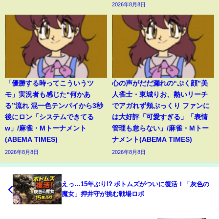
2026年8月8日
「優勝する時ってこういうツ
心の声がだだ漏れの“ぷく顔”美
モ」実況者も感じた“何かあ
人雀士・東城りお、熱いリーチ
る”流れ 混一色テンパイから3秒
でアガれず頬ぷっくり ファンに
後にロン「システムできてる
は大好評「可愛すぎる」「表情
w」/麻雀・Mトーナメント
管理も怠らない」/麻雀・Mトー
(ABEMA TIMES)
ナメント(ABEMA TIMES)
2026年8月8日
2026年8月8日
えっ…15年ぶり!? ボトムズがついに復活！「灰色の
魔女」押井守が挑む戦場ロボ