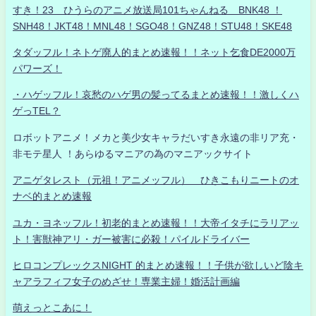
すき！23 ひうらのアニメ放送局101ちゃんねる BNK48 ！
SNH48！JKT48！MNL48！SGO48！GNZ48！STU48！SKE48
タダッフル！ネトゲ廃人的まとめ速報！！ネット乞食DE2000万
パワーズ！
・ハゲッフル！哀愁のハゲ男の髪ってるまとめ速報！！激しくハ
ゲっTEL？
ロボットアニメ！メカと美少女キャラだいすき永遠の非リア充・
非モテ星人 ！あらゆるマニアの為のマニアックサイト
アニゲタレスト（元祖！アニメッフル） ひきこもりニートのオ
ナベ的まとめ速報
ユカ・ヨネッフル！初老的まとめ速報！！大帝イタチにラリアッ
ト！害獣神アリ・ガー被害に必殺！パイルドライバー
ヒロコンプレックスNIGHT 的まとめ速報！！子供が欲しいど陰キ
ャアラフィフ女子のめざせ！専業主婦！婚活計画編
萌えっとこあに！