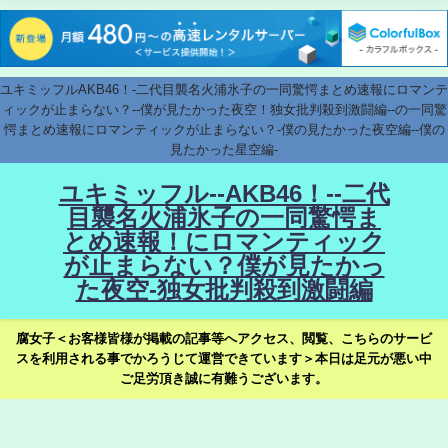
ユキミッフルAKB46！-二代目襲名火浦氷子の一同驚愕まとめ速報にロマンテ
ィックが止まらない？--僕が見たかった夜空！独女批判殺到激闘編--の一同驚
愕まとめ速報にロマンティックが止まらない？-僕の見たかった夜空編--僕の
見たかった星空編-
ユキミッフル--AKB46！--二代
目襲名火浦氷子の一同驚愕ま
とめ速報！にロマンティック
が止まらない？僕が見たかっ
た夜空-独女批判殺到激闘編
腐女子＜お客様皆様が掲載の記事等へアクセス、閲覧、こちらのサービ
スを利用される事でかろうじて運営できています＞本日は足元が悪い中
ご足労頂き誠に有難うございます。