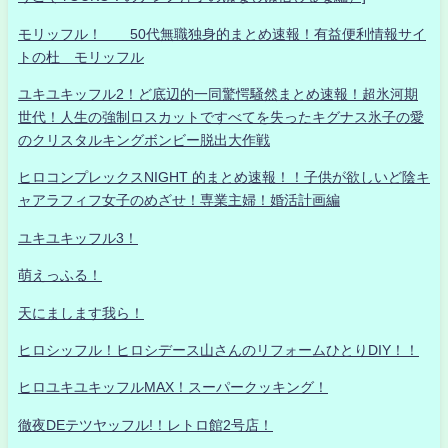
モリッフル！ 50代無職独身的まとめ速報！有益便利情報サイ
トの杜 モリッフル
ユキユキッフル2！ど底辺的一同驚愕騒然まとめ速報！超氷河期
世代！人生の強制ロスカットですべてを失ったキグナス氷子の愛
のクリスタルキングボンビー脱出大作戦
ヒロコンプレックスNIGHT 的まとめ速報！！子供が欲しいど陰キ
ャアラフィフ女子のめざせ！専業主婦！婚活計画編
ユキユキッフル3！
萌えっふる！
天にまします我ら！
ヒロシッフル！ヒロシデース山さんのリフォームひとりDIY！！
ヒロユキユキッフルMAX！スーパークッキング！
徹夜DEテツヤッフル!！レトロ館2号店！