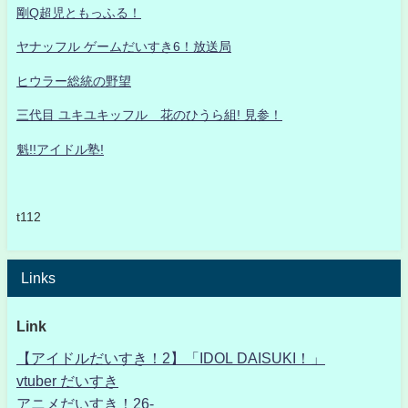
剛Q超児ともっふる！
ヤナッフル ゲームだいすき6！放送局
ヒウラー総統の野望
三代目 ユキユキッフル 花のひうら組! 見参！
魁!!アイドル塾!
t112
Links
Link
【アイドルだいすき！2】「IDOL DAISUKI！」
vtuber だいすき
アニメだいすき！26-