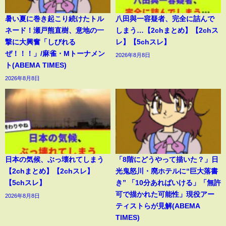
暑い夏に巻き起こり続けたトル
八田與一容疑者、完全に詰んで
ネード！瀬戸熊直樹、意地の一
しまう…【2chまとめ】【2chス
撃に大興奮「しびれる
レ】【5chスレ】
ぜ！！！」/麻雀・Mトーナメン
2026年8月8日
ト(ABEMA TIMES)
2026年8月8日
日本の気候、ぶっ壊れてしまう
「8階にどうやって描いた？」日
【2chまとめ】【2chスレ】
光鬼怒川・廃ホテルに“巨大落書
【5chスレ】
き” 「10分あればいける」「無許
可で描かれた可能性」現役アー
2026年8月8日
ティストらが見解(ABEMA
TIMES)