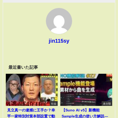
jin115sy
最近書いた記事
社会
未分類
見立真一の逮捕に王手か？幸
【Suno AI v5】新機能
平一家特別対策本部設置で動
Sample生成の使い方解説―