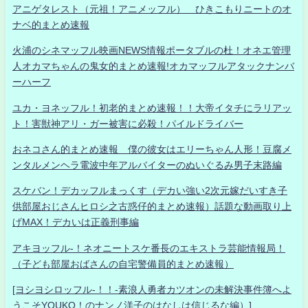
アニゲタレスト（元祖！アニメッフル） ひきこもりニートのオ
ナベ的まとめ速報
火浦のシネマッフル映画NEWS情報ポータブルの杜！オネエ管理
人オカマちゃんの鬼女的まとめ速報!オカマッフルアタックナンバ
ーハーフ
ユカ・ヨネッフル！初老的まとめ速報！！大帝イタチにラリアッ
ト！害獣神アリ・ガー被害に必殺！パイルドライバー
おネコさん的まとめ速報 僕の彼女はエリーちゃん人形！豆腐メ
ンタルメンヘラ電波中年アルバイターのぬいぐるみ男子末路編
スケバン！デカッフルまっくす（デカい強い2次元嫁だいすき子
供部屋おじさんヒロシ之古惑仔的まとめ速報）話題な動画取り上
げMAX！デカいは正義刑事編
アキヨッフル-！ネオニートスケ番長のエキストラ芸能情報局！
（子ども部屋おばさんの自宅警備員的まとめ速報）
[ヨシヨシロッフル-！！-素浪人勇者カツオンの未解決事件簿へよ
うこそYOUKO！のナンノ洋子のはなしは信じるな編）]