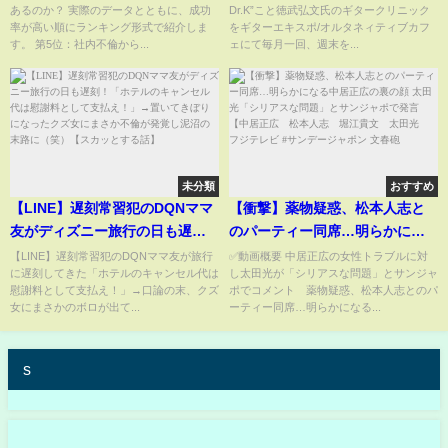
あるのか？ 実際のデータとともに、成功
Dr.K”こと徳武弘文氏のギタークリニック
率が高い順にランキング形式で紹介しま
をギターエキスポ/オルタネィティブカフ
す。 第5位：社内不倫から...
ェにて毎月一回、週末を...
未分類
おすすめ
【LINE】遅刻常習犯のDQNママ
【衝撃】薬物疑惑、松本人志と
友がディズニー旅行の日も遅
のパーティー同席…明らかにな
刻！「ホテルのキャンセル代は
る中居正広の裏の顔 太田光「シ
【LINE】遅刻常習犯のDQNママ友が旅行
✅動画概要 中居正広の女性トラブルに対
に遅刻してきた「ホテルのキャンセル代は
し太田光が「シリアスな問題」とサンジャ
慰謝料として支払え！」→置い
リアスな問題」とサンジャポで
慰謝料として支払え！」→口論の末、クズ
ポでコメント 薬物疑惑、松本人志とのパ
てきぼりになったクズ女にまさ
発言【中居正広 松本人志 堀
女にまさかのボロが出て...
ーティー同席…明らかになる...
か不倫が発覚し泥沼の末路に
江貴文 太田光 フジテレビ #サ
（笑）【スカッとする話】
ンデージャポン 文春砲
s