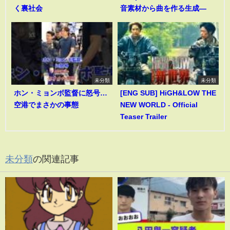
く裏社会
音素材から曲を作る生成―
未分類
未分類
ホン・ミョンボ監督に怒号…
[ENG SUB] HiGH&LOW THE
空港でまさかの事態
NEW WORLD - Official
Teaser Trailer
未分類
の関連記事