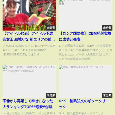
未分類
未分類
【アイドル代表】アイドル予選
【ロシア国防省】ICBM発射実験
会女王 結城りな 新エリアの前に
に成功と発表
涙 #SASUKE2025 1stステージ
／ #ukka #結城りな さん 1stステージ完全
ロシア国防省は12日、ICBM（＝大陸間弾
版⚡️⚡️⚡️ ＼ #アイドル予選会 優勝🏆
道ミサイル）の発射実験に成功した、と発
完全版 #ukka
#KUNOICHI2025秋 では 2nd...
表しました。プーチン大統領が2月にアメ
リカとの核軍縮協定の履...
未分類
未分類
不倫から再婚して幸せになった
Dr.K、徳武弘文のギタークリニ
人ランキングTOP5#恋愛#心理学
ック
#shorts
“不倫から始まった関係”に、幸せな再婚は
Dr.K、徳武弘文のギタークリニック