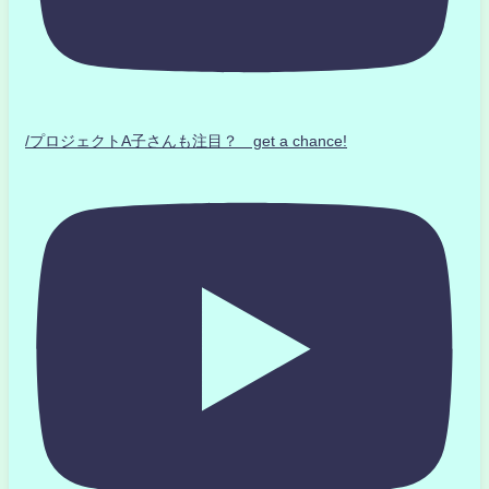
/プロジェクトA子さんも注目？ get a chance!