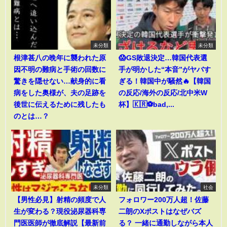
未分類
未分類
根津甚八の晩年に襲われた原
😱GS敗退決定…韓国代表選
因不明の難病と手術の回数に
手が明かした“本音”がヤバす
驚きを隠せない…献身的に看
ぎる！韓国中が騒然🔥【韓国
病をした奥様が、夫の足跡を
の反応/海外の反応/北中米W
後世に伝えるために残したも
杯】🇰🇷⚽bad,...
のとは…？
未分類
社会
【男性必見】射精の頻度で人
フォロワー200万人超！佐藤
生が変わる？現役泌尿器科専
二朗のXポストはなぜバズ
門医医師が徹底解説【最新前
る？ 一緒に通勤しながら本人