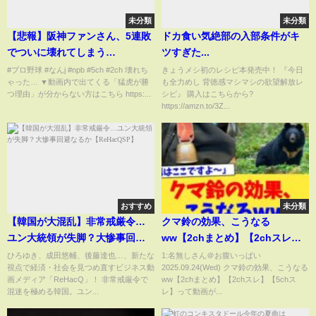
未分類
未分類
【悲報】阪神ファンさん、5連敗
ドカ食い気絶部の入部条件がキ
でついに壊れてしまう
ツすぎた...
wwwwww【5ch反応】
#プロ野球 #なんj #npb #5ch #2ch 壊れち
きょうメシ初のレシピ本発売中！ 『今日
ゃった… ▼動画内で出てくる「猛虎が勝
も全力めし 背徳感マシマシの欲望解放レ
つ理由」が分からない方はこちら https:...
シピ』 購入はこちらから?
https://amzn.to/3Z...
おすすめ
未分類
【韓国が大混乱】非常戒厳令…
クマ鈴の効果、こうなる
ユン大統領が失脚？大惨事回避
ww【2chまとめ】【2chスレ】
なるか【ReHacQSP】
【5chスレ】
ひろゆき、成田悠輔、後藤達也…、新たな
1:名無しさん＠お腹いっぱい
視点で経済・社会を見つめ直すビジネス動
2025.09.24(Wed) クマ鈴の効果、こうなる
画メディア「ReHacQ」！ 非常戒厳令で
ww【2chまとめ】【2chスレ】【5chス
混迷を極める韓国。ユン...
レ】って動画が...