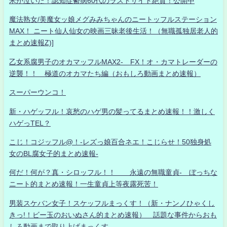
米が泣いた！認知症鬱病60代のラストサイト絶賛！公開中
魔法熟女/美魔女ッ娘メグみみちゃんのニートッフルステーション
MAX！ ニート仙人仙女の映画三昧老後生活！（無職孤独居老人的
まとめ速報Z)]
乙女系腐男子のオカマッフルMAX2- FX！オ・カマトレーダーの
逆襲！！ 極道のオカマたち編（おもしろ動画まとめ速報）
スーパーウンコ！
新・ハゲッフル！哀愁のハゲ男の髪ってるまとめ速報！！激しく
ハゲっTEL？
こじ！コジッフル@！-レズっ娘百合ネエ！こじらせ！50独身処
女のBL腐女子的まとめ速報-
何だ！何が？真・シロッフル！！ 永遠の無職童貞- ぼっちな
ニート的まとめ速報！一生童貞上等夜露死苦！
男装スケバン女子！スケッフルまっくす！（新・ナンノひゃくし
きっ!！ビー玉のおいぬさん的まとめ速報） 話題な事件からおも
しろ動画まで取り上げまっくす