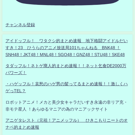
チャンネル登録
アイドッフル！ ワタクシ的まとめ速報 地下格闘アイドルだい
すき！23 ひうらのアニメ放送局101ちゃんねる BNK48 ！
SNH48！JKT48！MNL48！SGO48！GNZ48！STU48！SKE48
タダッフル！ネトゲ廃人的まとめ速報！！ネット乞食DE2000万
パワーズ！
・ハゲッフル！哀愁のハゲ男の髪ってるまとめ速報！！激しくハ
ゲっTEL？
ロボットアニメ！メカと美少女キャラだいすき永遠の非リア充・
非モテ星人 ！あらゆるマニアの為のマニアックサイト
アニゲタレスト（元祖！アニメッフル） ひきこもりニートのオ
ナベ的まとめ速報