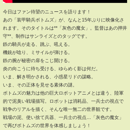
今日はファン待望のニュースを語ります！
あの「装甲騎兵ボトムズ」が、なんと15年ぶりに映像化さ
れます。そのタイトルは**「灰色の魔女」。監督はあの押井
守**、制作はサンライズとのタッグです。
鉄の騎兵が走る、跳ぶ、吼える。
機銃が唸り、ミサイルが弾ける。
鉄の腕が秘密の扉をこじ開ける。
炎の向こうに待ち受ける、ゆらめく影は何だ。
いま、解き明かされる、小惑星リドの謀略。
いま、その正体を見せる素体の謎。
ボトムズの魅力は他の巨大ロボットアニメとは違う、陸軍
的で泥臭い戦場描写。ロボットは消耗品、一兵士の視点で
戦争のリアルを描く、そんな唯一無二の世界観です。
戦場の泥、使い捨て兵器、一兵士の視点…「灰色の魔女」
で再びボトムズの世界を体感しましょう！