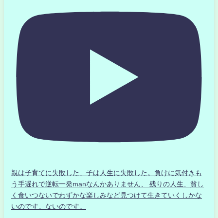
親は子育てに失敗した」子は人生に失敗した。負けに気付きも
う手遅れで逆転一発manなんかありません、 残りの人生、貧し
く食いつないでわずかな楽しみなど見つけて生きていくしかな
いのです。ないのです。