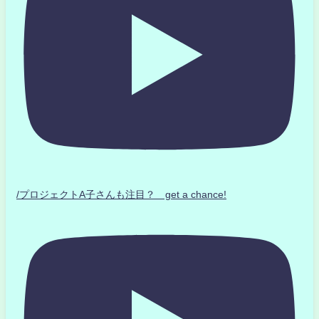
/プロジェクトA子さんも注目？ get a chance!