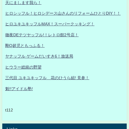
天にまします我ら！
ヒロシッフル！ヒロシデース山さんのリフォームひとりDIY！！
ヒロユキユキッフルMAX！スーパークッキング！
徹夜DEテツヤッフル!！レトロ館2号店！
剛Q超児ともっふる！
ヤナッフル ゲームだいすき6！放送局
ヒウラー総統の野望
三代目 ユキユキッフル 花のひうら組! 見参！
魁!!アイドル塾!
t112