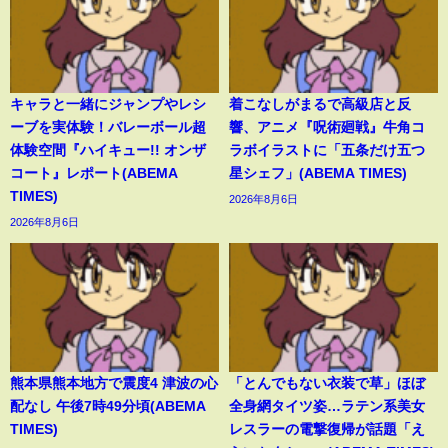
キャラと一緒にジャンプやレシ
着こなしがまるで高級店と反
ーブを実体験！バレーボール超
響、アニメ『呪術廻戦』牛角コ
体験空間『ハイキュー!! オンザ
ラボイラストに「五条だけ五つ
コート』レポート(ABEMA
星シェフ」(ABEMA TIMES)
TIMES)
2026年8月6日
2026年8月6日
熊本県熊本地方で震度4 津波の心
「とんでもない衣装で草」ほぼ
配なし 午後7時49分頃(ABEMA
全身網タイツ姿…ラテン系美女
TIMES)
レスラーの電撃復帰が話題「え