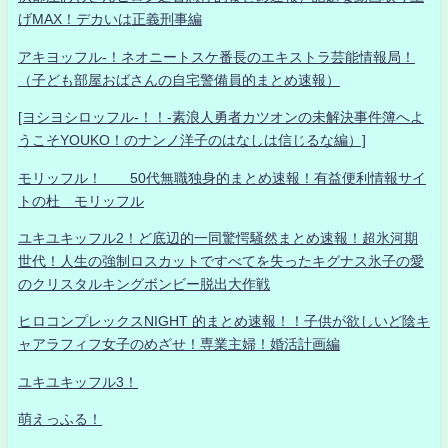
げMAX！デカいは正義刑事編
アキヨッフル-！ネオニートスケ番長のエキストラ芸能情報局！
（子ども部屋おばさんの自宅警備員的まとめ速報）
[ヨシヨシロッフル-！！-素浪人勇者カツオンの未解決事件簿へよ
うこそYOUKO！のナンノ洋子のはなしは信じるな編）]
モリッフル！ 50代無職独身的まとめ速報！有益便利情報サイ
トの杜 モリッフル
ユキユキッフル2！ど底辺的一同驚愕騒然まとめ速報！超氷河期
世代！人生の強制ロスカットですべてを失ったキグナス氷子の愛
のクリスタルキングボンビー脱出大作戦
ヒロコンプレックスNIGHT 的まとめ速報！！子供が欲しいど陰キ
ャアラフィフ女子のめざせ！専業主婦！婚活計画編
ユキユキッフル3！
萌えっふる！