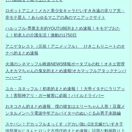
ロボットアニメ！メカと美少女キャラだいすき永遠の非リア充・
非モテ星人 ！あらゆるマニアの為のマニアックサイト
ハルッフル-専業主夫的YOUTUBERまとめ速報！キモデブおた
く！初老人の介護生活！激動の1750日
アニゲタレスト（元祖！アニメッフル） ひきこもりニートのオ
ナベ的まとめ速報
火浦のシネマッフル映画NEWS情報ポータブルの杜！オネエ管理
人オカマちゃんの鬼女的まとめ速報!オカマッフルアタックナンバ
ーハーフ
ユカ・ヨネッフル！初老的まとめ速報！！大帝イタチにラリアッ
ト！害獣神アリ・ガー被害に必殺！パイルドライバー
おネコさん的まとめ速報 僕の彼女はエリーちゃん人形！豆腐メ
ンタルメンヘラ電波中年アルバイターのぬいぐるみ男子末路編
スケバン！デカッフルまっくす（デカい強い2次元嫁だいすき子
供部屋おじさんヒロシ之古惑仔的まとめ速報）話題な動画取り上