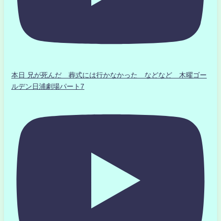
本日 兄が死んだ 葬式には行かなかった などなど 木曜ゴー
ルデン日浦劇場パート7