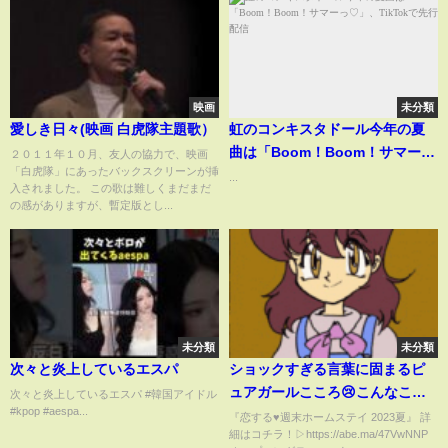
映画
未分類
愛しき日々(映画 白虎隊主題歌）
虹のコンキスタドール今年の夏
曲は「Boom！Boom！サマーっ
２０１１年１０月、友人の協力で、映画
「白虎隊」にあったバックスクリーンが挿
♡」、TikTokで先行配信
...
入されました。 この歌は難しくまだまだ
の感がありますが、暫定版とし...
未分類
未分類
次々と炎上しているエスパ
ショックすぎる言葉に固まるピ
ュアガールこころ😢こんなこと
次々と炎上しているエスパ #韓国アイドル
#kpop #aespa...
言われたら辛すぎる…#恋ステ
『恋する♥週末ホームステイ 2023夏』 詳
細はコチラ！▷https://abe.ma/47VwNNP
#shorts