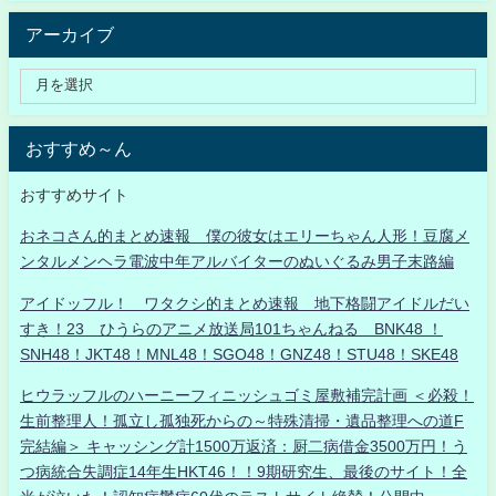
アーカイブ
おすすめ～ん
おすすめサイト
おネコさん的まとめ速報 僕の彼女はエリーちゃん人形！豆腐メ
ンタルメンヘラ電波中年アルバイターのぬいぐるみ男子末路編
アイドッフル！ ワタクシ的まとめ速報 地下格闘アイドルだい
すき！23 ひうらのアニメ放送局101ちゃんねる BNK48 ！
SNH48！JKT48！MNL48！SGO48！GNZ48！STU48！SKE48
ヒウラッフルのハーニーフィニッシュゴミ屋敷補完計画 ＜必殺！
生前整理人！孤立し孤独死からの～特殊清掃・遺品整理への道F
完結編＞ キャッシング計1500万返済：厨二病借金3500万円！う
つ病統合失調症14年生HKT46！！9期研究生、最後のサイト！全