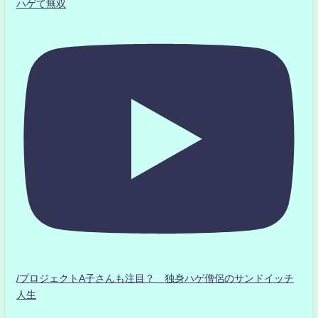
ハゲて無双
/プロジェクトA子さんも注目？ 独身ハゲ僧侶のサンドイッチ
人生