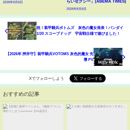
らいセクシー」(ABEMA TIMES)
2026年8月6日
2026年8月6日
祝！装甲騎兵ボトムズ 灰色の魔女発表！バンダイ
1/20 スコープドッグ 宇宙戦仕様で遊びました！
【2026年 押井守】裝甲騎兵VOTOMS 灰色的魔女 先
導 PV
Xでフォローしよう
おすすめの記事