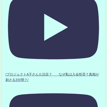
/プロジェクトA子さんも注目？ なぜ私は入会拒否？真相が
刺さる3分間？/