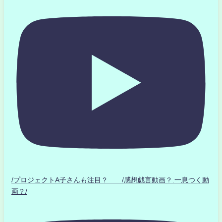
/プロジェクトA子さんも注目？ /感想戯言動画？.一息つく動
画？/