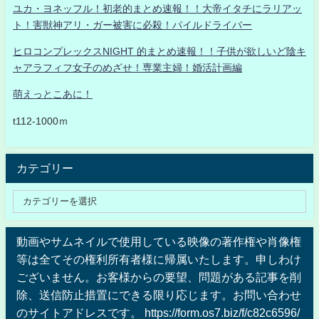
ユカ・ヨネッフル！初老的まとめ速報！！大帝イタチにラリアッ
ト！害獣神アリ・ガー被害に必殺！パイルドライバー
ヒロコンプレックスNIGHT 的まとめ速報！！子供が欲しいど陰キ
ャアラフィフ女子のめざせ！専業主婦！婚活計画編
萌えっとこあに！
t112-1000ｍ
カテゴリー
動画やサムネイルで使用している映像の著作権や肖像権
等は全てその権利所有者様に帰属いたします。申しわけ
ございません。お客様からの要望、問題がある記事を削
除、送信防止措置にできる限り応じます。お問い合わせ
のサイトアドレスです。 https://form.os7.biz/f/c82c6596/