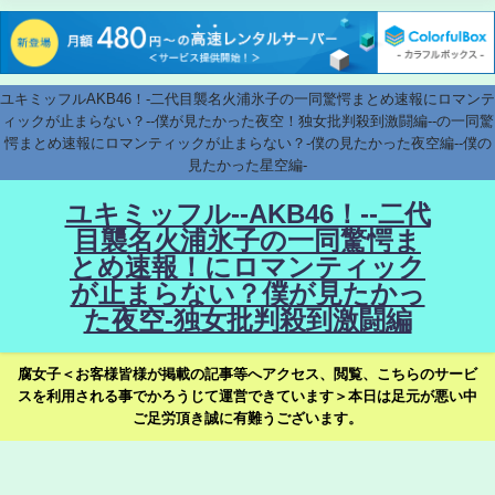
ユキミッフルAKB46！-二代目襲名火浦氷子の一同驚愕まとめ速報にロマンテ
ィックが止まらない？--僕が見たかった夜空！独女批判殺到激闘編--の一同驚
愕まとめ速報にロマンティックが止まらない？-僕の見たかった夜空編--僕の
見たかった星空編-
ユキミッフル--AKB46！--二代
目襲名火浦氷子の一同驚愕ま
とめ速報！にロマンティック
が止まらない？僕が見たかっ
た夜空-独女批判殺到激闘編
腐女子＜お客様皆様が掲載の記事等へアクセス、閲覧、こちらのサービ
スを利用される事でかろうじて運営できています＞本日は足元が悪い中
ご足労頂き誠に有難うございます。