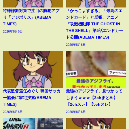
特殊詐欺対策で注目の防犯アプ
「かっこよすぎる」「最高のエ
リ「デジポリス」(ABEMA
ンドカード」と反響、アニメ
TIMES)
『攻殻機動隊 THE GHOST IN
THE SHELL』第5話エンドカー
2026年8月6日
ド公開(ABEMA TIMES)
2026年8月6日
代表監督選任めぐり 韓国サッカ
最強のアジフライ、見つかって
ー協会に家宅捜索(ABEMA
しまうｗｗｗ【2chまとめ】
TIMES)
【2chスレ】【5chスレ】
2026年8月6日
2026年8月6日