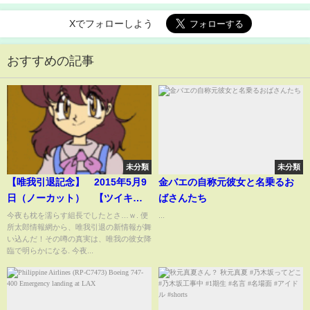
Xでフォローしよう
おすすめの記事
未分類
未分類
【唯我引退記念】 2015年5月9
金バエの自称元彼女と名乗るお
日（ノーカット） 【ツイキャ
ばさんたち
ス】
今夜も枕を濡らす組長でしたとさ…ｗ. 便
...
所太郎情報網から、唯我引退の新情報が舞
い込んだ！その噂の真実は、唯我の彼女降
臨で明らかになる. 今夜...