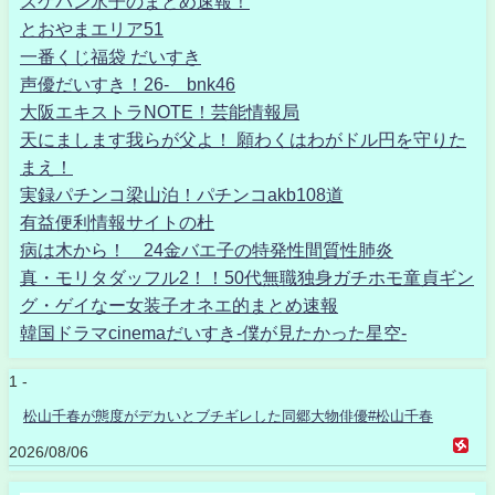
スケバン氷子のまとめ速報！
とおやまエリア51
一番くじ福袋 だいすき
声優だいすき！26- bnk46
大阪エキストラNOTE！芸能情報局
天にまします我らが父よ！ 願わくはわがドル円を守りた
まえ！
実録パチンコ梁山泊！パチンコakb108道
有益便利情報サイトの杜
病は木から！ 24金バエ子の特発性間質性肺炎
真・モリタダッフル2！！50代無職独身ガチホモ童貞ギン
グ・ゲイなー女装子オネエ的まとめ速報
韓国ドラマcinemaだいすき-僕が見たかった星空-
1 -
松山千春が態度がデカいとブチギレした同郷大物俳優#松山千春
2026/08/06