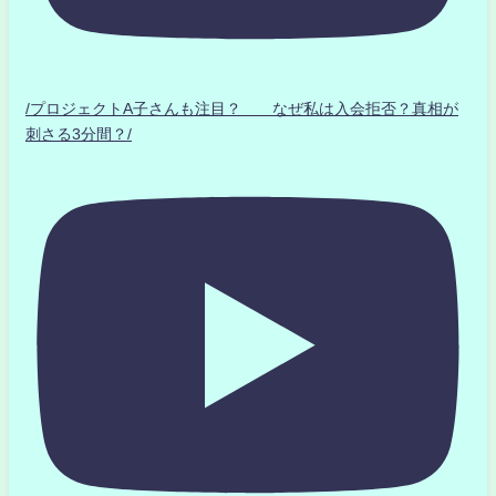
/プロジェクトA子さんも注目？ なぜ私は入会拒否？真相が
刺さる3分間？/