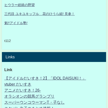
ヒウラー総統の野望
三代目 ユキユキッフル 花のひうら組! 見参！
魁!!アイドル塾!
t112
Links
Link
【アイドルだいすき！2】「IDOL DAISUKI！」
vtuber だいすき
アニメだいすき！26-
オラシオンの競馬グランプリ
スーパーウンコウーマンT・子なし