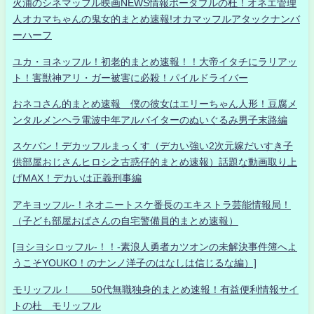
火浦のシネマッフル映画NEWS情報ポータブルの杜！オネエ管理
人オカマちゃんの鬼女的まとめ速報!オカマッフルアタックナンバ
ーハーフ
ユカ・ヨネッフル！初老的まとめ速報！！大帝イタチにラリアッ
ト！害獣神アリ・ガー被害に必殺！パイルドライバー
おネコさん的まとめ速報 僕の彼女はエリーちゃん人形！豆腐メ
ンタルメンヘラ電波中年アルバイターのぬいぐるみ男子末路編
スケバン！デカッフルまっくす（デカい強い2次元嫁だいすき子
供部屋おじさんヒロシ之古惑仔的まとめ速報）話題な動画取り上
げMAX！デカいは正義刑事編
アキヨッフル-！ネオニートスケ番長のエキストラ芸能情報局！
（子ども部屋おばさんの自宅警備員的まとめ速報）
[ヨシヨシロッフル-！！-素浪人勇者カツオンの未解決事件簿へよ
うこそYOUKO！のナンノ洋子のはなしは信じるな編）]
モリッフル！ 50代無職独身的まとめ速報！有益便利情報サイ
トの杜 モリッフル