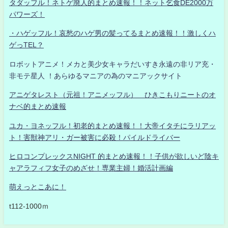
タダッフル！ネトゲ廃人的まとめ速報！！ネット乞食DE2000万
パワーズ！
・ハゲッフル！哀愁のハゲ男の髪ってるまとめ速報！！激しくハ
ゲっTEL？
ロボットアニメ！メカと美少女キャラだいすき永遠の非リア充・
非モテ星人 ！あらゆるマニアの為のマニアックサイト
アニゲタレスト（元祖！アニメッフル） ひきこもりニートのオ
ナベ的まとめ速報
ユカ・ヨネッフル！初老的まとめ速報！！大帝イタチにラリアッ
ト！害獣神アリ・ガー被害に必殺！パイルドライバー
ヒロコンプレックスNIGHT 的まとめ速報！！子供が欲しいど陰キ
ャアラフィフ女子のめざせ！専業主婦！婚活計画編
萌えっとこあに！
t112-1000ｍ