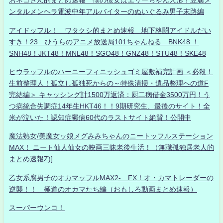
おネコさん的まとめ速報 僕の彼女はエリーちゃん人形！豆腐メ
ンタルメンヘラ電波中年アルバイターのぬいぐるみ男子末路編
アイドッフル！ ワタクシ的まとめ速報 地下格闘アイドルだい
すき！23 ひうらのアニメ放送局101ちゃんねる BNK48 ！
SNH48！JKT48！MNL48！SGO48！GNZ48！STU48！SKE48
ヒウラッフルのハーニーフィニッシュゴミ屋敷補完計画 ＜必殺！
生前整理人！孤立し孤独死からの～特殊清掃・遺品整理への道F
完結編＞ キャッシング計1500万返済：厨二病借金3500万円！う
つ病統合失調症14年生HKT46！！9期研究生、最後のサイト！全
米が泣いた！認知症鬱病60代のラストサイト絶賛！公開中
魔法熟女/美魔女ッ娘メグみみちゃんのニートッフルステーション
MAX！ ニート仙人仙女の映画三昧老後生活！（無職孤独居老人的
まとめ速報Z)]
乙女系腐男子のオカマッフルMAX2- FX！オ・カマトレーダーの
逆襲！！ 極道のオカマたち編（おもしろ動画まとめ速報）
スーパーウンコ！