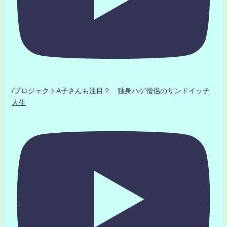
/プロジェクトA子さんも注目？ 独身ハゲ僧侶のサンドイッチ
人生