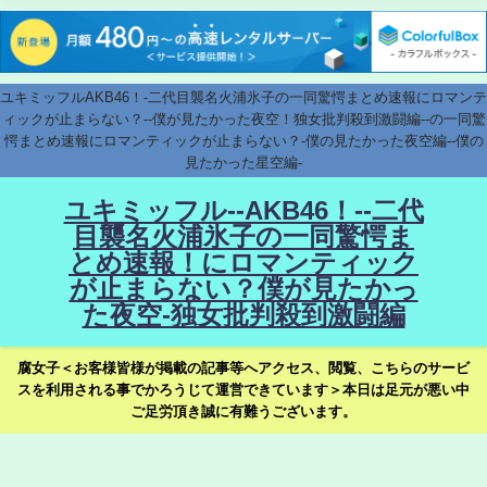
ユキミッフルAKB46！-二代目襲名火浦氷子の一同驚愕まとめ速報にロマンテ
ィックが止まらない？--僕が見たかった夜空！独女批判殺到激闘編--の一同驚
愕まとめ速報にロマンティックが止まらない？-僕の見たかった夜空編--僕の
見たかった星空編-
ユキミッフル--AKB46！--二代
目襲名火浦氷子の一同驚愕ま
とめ速報！にロマンティック
が止まらない？僕が見たかっ
た夜空-独女批判殺到激闘編
腐女子＜お客様皆様が掲載の記事等へアクセス、閲覧、こちらのサービ
スを利用される事でかろうじて運営できています＞本日は足元が悪い中
ご足労頂き誠に有難うございます。