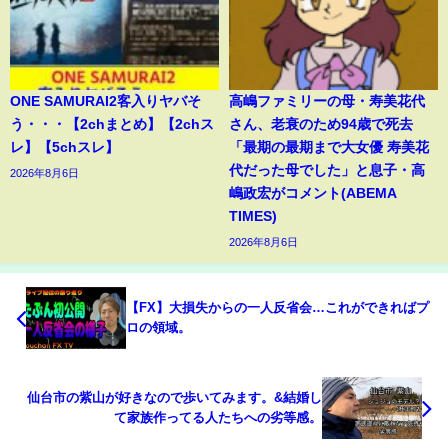
ONE SAMURAI2客入りヤバそ
高嶋ファミリーの母・寿美花代
う・・・【2chまとめ】【2chス
さん、老衰のため94歳で死去
レ】【5chスレ】
「最期の最期まで大女優 寿美花
代だった母でした」と息子・高
2026年8月6日
嶋政宏がコメント(ABEMA
TIMES)
2026年8月6日
【FX】大損失からの一人反省会…これができればプ
ロの領域。
仙台市の紫山が好きなので歩いてみます。&結婚し
て家族作ってる人たちへの劣等感。