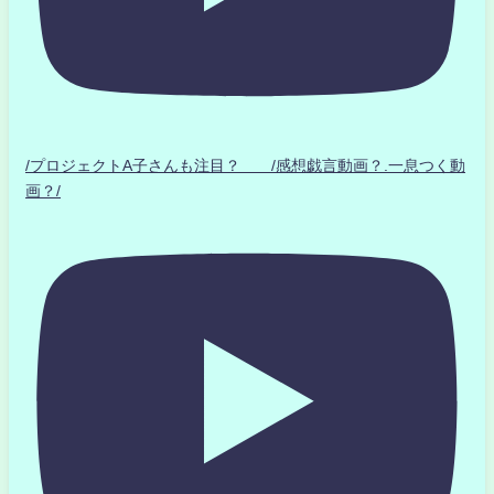
/プロジェクトA子さんも注目？ /感想戯言動画？.一息つく動
画？/