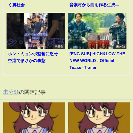
く裏社会
音素材から曲を作る生成―
未分類
未分類
ホン・ミョンボ監督に怒号…
[ENG SUB] HiGH&LOW THE
空港でまさかの事態
NEW WORLD - Official
Teaser Trailer
未分類
の関連記事