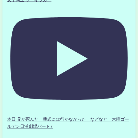
本日 兄が死んだ 葬式には行かなかった などなど 木曜ゴー
ルデン日浦劇場パート7