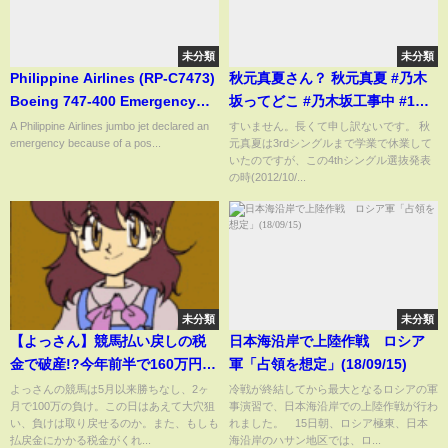
未分類
未分類
Philippine Airlines (RP-C7473)
秋元真夏さん？ 秋元真夏 #乃木
Boeing 747-400 Emergency
坂ってどこ #乃木坂工事中 #1期
landing at LAX
生 #名言 #名場面 #アイドル
A Philippine Airlines jumbo jet declared an
すいません。長くて申し訳ないです。 秋
emergency because of a pos...
元真夏は3rdシングルまで学業で休業して
#shorts
いたのですが、この4thシングル選抜発表
の時(2012/10/...
未分類
未分類
【よっさん】競馬払い戻しの税
日本海沿岸で上陸作戦 ロシア
金で破産!?今年前半で160万円の
軍「占領を想定」(18/09/15)
負け!「なぜハズレ馬券は経費に
よっさんの競馬は5月以来勝ちなし、2ヶ
冷戦が終結してから最大となるロシアの軍
月で100万の負け。この日はあえて大穴狙
事演習で、日本海沿岸での上陸作戦が行わ
できない? 裁判する」
い、負けは取り戻せるのか。また、もしも
れました。 15日朝、ロシア極東、日本
払戻金にかかる税金がくれ...
海沿岸のハサン地区では、ロ...