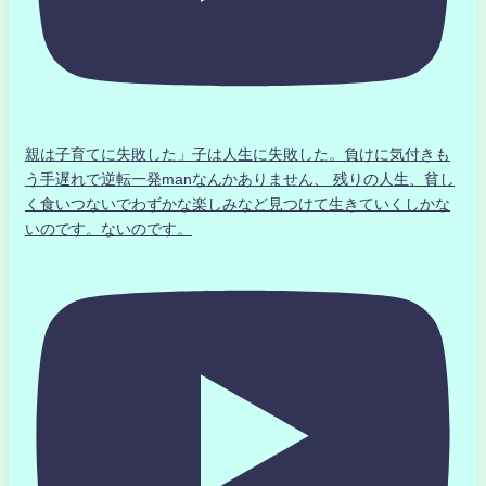
親は子育てに失敗した」子は人生に失敗した。負けに気付きも
う手遅れで逆転一発manなんかありません、 残りの人生、貧し
く食いつないでわずかな楽しみなど見つけて生きていくしかな
いのです。ないのです。