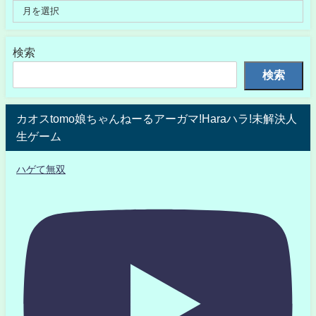
検索
検索
カオスtomo娘ちゃんねーるアーガマ!Haraハラ!未解決人
生ゲーム
ハゲて無双