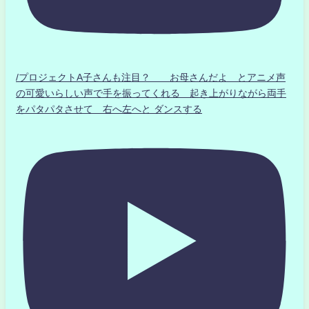
/プロジェクトA子さんも注目？ お母さんだよ とアニメ声
の可愛いらしい声で手を振ってくれる 起き上がりながら両手
をパタパタさせて 右へ左へと ダンスする