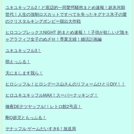
ユキユキッフル2！ど底辺的一同驚愕騒然まとめ速報！超氷河期
世代！人生の強制ロスカットですべてを失ったキグナス氷子の愛
のクリスタルキングボンビー脱出大作戦
ヒロコンプレックスNIGHT 的まとめ速報！！子供が欲しいど陰キ
ャアラフィフ女子のめざせ！専業主婦！婚活計画編
ユキユキッフル3！
萌えっふる！
天にまします我ら！
ヒロシッフル！ヒロシデース山さんのリフォームひとりDIY！！
ヒロユキユキッフルMAX！スーパークッキング！
徹夜DEテツヤッフル!！レトロ館2号店！
剛Q超児ともっふる！
ヤナッフル ゲームだいすき6！放送局