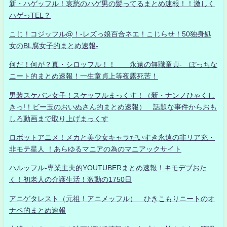
新・ハゲッフル！哀愁のハゲ男の髪ってるまとめ速報！！激しく
ハゲっTEL？
こじ！コジッフル@！-レズっ娘百合ネエ！こじらせ！50独身処
女のBL腐女子的まとめ速報-
何だ！何が？真・シロッフル！！ 永遠の無職童貞- ぼっちな
ニート的まとめ速報！一生童貞上等夜露死苦！
男装スケバン女子！スケッフルまっくす！（新・ナンノひゃくし
きっ!！ビー玉のおいぬさん的まとめ速報） 話題な事件からおも
しろ動画まで取り上げまっくす
ロボットアニメ！メカと美少女キャラだいすき永遠の非リア充・
非モテ星人 ！あらゆるマニアの為のマニアックサイト
ハルッフル-専業主夫的YOUTUBERまとめ速報！キモデブおた
く！初老人の介護生活！激動の1750日
アニゲタレスト（元祖！アニメッフル） ひきこもりニートのオ
ナベ的まとめ速報