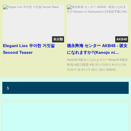
未分類
AKB48
Elegant Lies 우아한 거짓말
徳永羚海 センター AKB48 - 彼女
Second Teaser
になれますか?(Kanojo ni
Naremasuka?) [日本語字幕]
...
#akb48 #彼女になれますか? #team8 #徳永
羚海 #坂川陽香 #토쿠나가레미 #사카가와
[4K]
히유카 토쿠나가 레미 센터 AKB48...
s