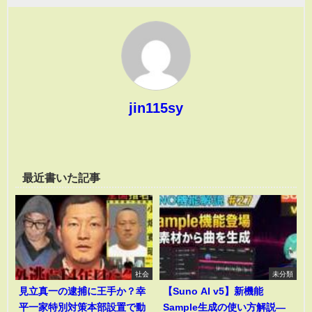
jin115sy
最近書いた記事
社会
未分類
見立真一の逮捕に王手か？幸
【Suno AI v5】新機能
平一家特別対策本部設置で動
Sample生成の使い方解説―