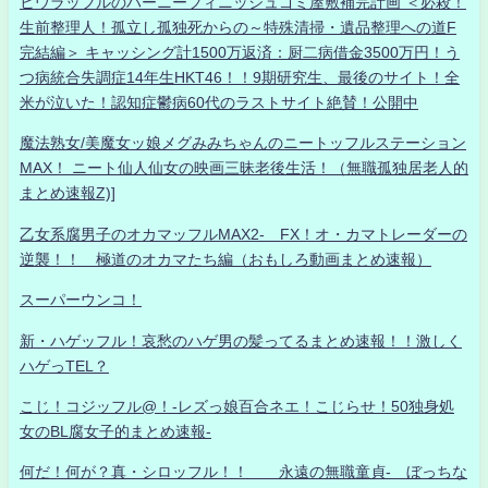
ヒウラッフルのハーニーフィニッシュゴミ屋敷補完計画 ＜必殺！
生前整理人！孤立し孤独死からの～特殊清掃・遺品整理への道F
完結編＞ キャッシング計1500万返済：厨二病借金3500万円！う
つ病統合失調症14年生HKT46！！9期研究生、最後のサイト！全
米が泣いた！認知症鬱病60代のラストサイト絶賛！公開中
魔法熟女/美魔女ッ娘メグみみちゃんのニートッフルステーション
MAX！ ニート仙人仙女の映画三昧老後生活！（無職孤独居老人的
まとめ速報Z)]
乙女系腐男子のオカマッフルMAX2- FX！オ・カマトレーダーの
逆襲！！ 極道のオカマたち編（おもしろ動画まとめ速報）
スーパーウンコ！
新・ハゲッフル！哀愁のハゲ男の髪ってるまとめ速報！！激しく
ハゲっTEL？
こじ！コジッフル@！-レズっ娘百合ネエ！こじらせ！50独身処
女のBL腐女子的まとめ速報-
何だ！何が？真・シロッフル！！ 永遠の無職童貞- ぼっちな