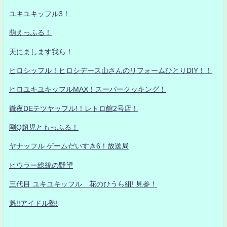
ユキユキッフル3！
萌えっふる！
天にまします我ら！
ヒロシッフル！ヒロシデース山さんのリフォームひとりDIY！！
ヒロユキユキッフルMAX！スーパークッキング！
徹夜DEテツヤッフル!！レトロ館2号店！
剛Q超児ともっふる！
ヤナッフル ゲームだいすき6！放送局
ヒウラー総統の野望
三代目 ユキユキッフル 花のひうら組! 見参！
魁!!アイドル塾!