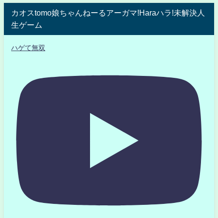
カオスtomo娘ちゃんねーるアーガマ!Haraハラ!未解決人
生ゲーム
ハゲて無双