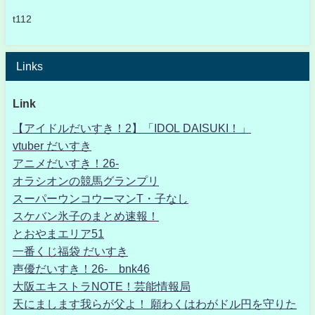
t112
Links
Link
【アイドルだいすき！2】「IDOL DAISUKI！」
vtuber だいすき
アニメだいすき！26-
オラシオンの競馬グランプリ
スーパーウンコウーマンT・子なし
スケバン氷子のまとめ速報！
とおやまエリア51
一番くじ福袋 だいすき
声優だいすき！26- bnk46
大阪エキストラNOTE！芸能情報局
天にまします我らが父よ！ 願わくはわがドル円を守りた