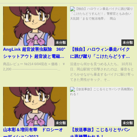
未分類
未分類
AngLink 超音波害虫駆除 360°
【独自】ハロウィン暴走バイク
シャットアウト 超音波と電磁波
に跳び蹴り「こけたらどうすん
3.5w低消費電力設計 100平方
だ！」警察官ともみ合い大乱闘
商品レビュー №214 6/04現在 = 価格： ￥
沿道から何かを見つめる人たち。 10月31
2,200 -------------------------------------...
日、岡山駅前で目撃されたのは、爆音をと
メートル内虫よけ 駆除 退治
「まるで無法地帯」 岡山
どろかせながら暴走するバイクに駆け寄っ
てきた男性がキック、そ...
未分類
未分類
山本彩＆増田有華 ドロシーオ
【放送事故】こじるりとサバン
ーディション2012
ナ高橋襲われる！