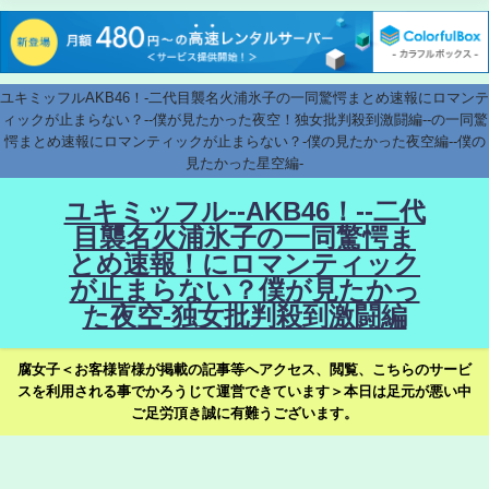
ユキミッフルAKB46！-二代目襲名火浦氷子の一同驚愕まとめ速報にロマンテ
ィックが止まらない？--僕が見たかった夜空！独女批判殺到激闘編--の一同驚
愕まとめ速報にロマンティックが止まらない？-僕の見たかった夜空編--僕の
見たかった星空編-
ユキミッフル--AKB46！--二代
目襲名火浦氷子の一同驚愕ま
とめ速報！にロマンティック
が止まらない？僕が見たかっ
た夜空-独女批判殺到激闘編
腐女子＜お客様皆様が掲載の記事等へアクセス、閲覧、こちらのサービ
スを利用される事でかろうじて運営できています＞本日は足元が悪い中
ご足労頂き誠に有難うございます。