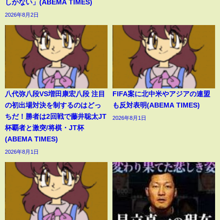
しかない」(ABEMA TIMES)
2026年8月2日
八代弥八段VS増田康宏八段 注目
FIFA案に北中米やアジアの連盟
の初出場対決を制するのはどっ
も反対表明(ABEMA TIMES)
ちだ！勝者は2回戦で藤井聡太JT
2026年8月1日
杯覇者と激突/将棋・JT杯
(ABEMA TIMES)
2026年8月1日