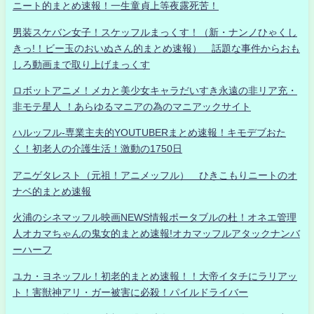
ニート的まとめ速報！一生童貞上等夜露死苦！
男装スケバン女子！スケッフルまっくす！（新・ナンノひゃくし
きっ!！ビー玉のおいぬさん的まとめ速報） 話題な事件からおも
しろ動画まで取り上げまっくす
ロボットアニメ！メカと美少女キャラだいすき永遠の非リア充・
非モテ星人 ！あらゆるマニアの為のマニアックサイト
ハルッフル-専業主夫的YOUTUBERまとめ速報！キモデブおた
く！初老人の介護生活！激動の1750日
アニゲタレスト（元祖！アニメッフル） ひきこもりニートのオ
ナベ的まとめ速報
火浦のシネマッフル映画NEWS情報ポータブルの杜！オネエ管理
人オカマちゃんの鬼女的まとめ速報!オカマッフルアタックナンバ
ーハーフ
ユカ・ヨネッフル！初老的まとめ速報！！大帝イタチにラリアッ
ト！害獣神アリ・ガー被害に必殺！パイルドライバー