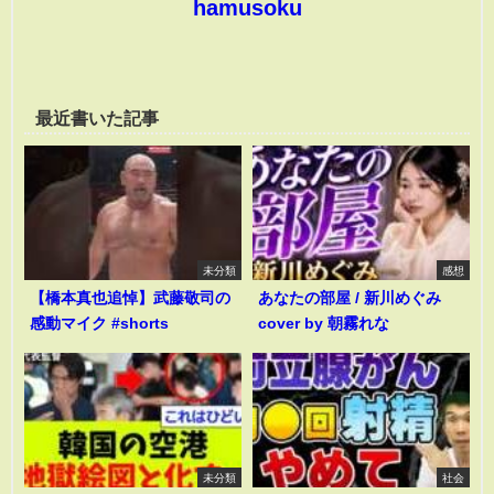
hamusoku
最近書いた記事
未分類
感想
【橋本真也追悼】武藤敬司の
あなたの部屋 / 新川めぐみ
感動マイク #shorts
cover by 朝霧れな
未分類
社会