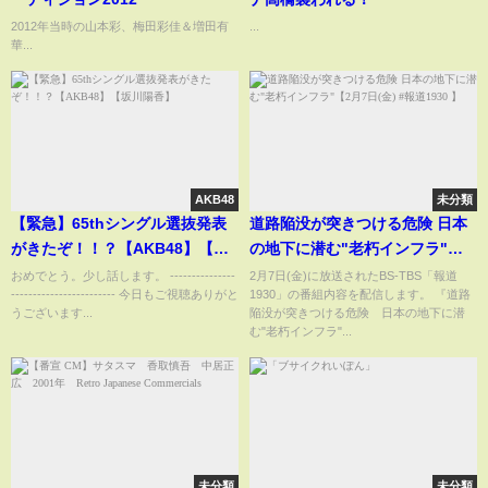
2012年当時の山本彩、梅田彩佳＆増田有
...
華...
AKB48
未分類
【緊急】65thシングル選抜発表
道路陥没が突きつける危険 日本
がきたぞ！！？【AKB48】【坂
の地下に潜む"老朽インフラ"【2
川陽香】
月7日(金) #報道1930 】
おめでとう。少し話します。 ---------------
2月7日(金)に放送されたBS-TBS「報道
------------------------ 今日もご視聴ありがと
1930」の番組内容を配信します。 『道路
うございます...
陥没が突きつける危険 日本の地下に潜
む"老朽インフラ"...
未分類
未分類