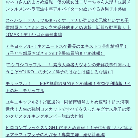
おネコさん的まとめ速報 僕の彼女はエリーちゃん人形！豆腐メ
ンタルメンヘラ電波中年アルバイターのぬいぐるみ男子末路編
スケバン！デカッフルまっくす（デカい強い2次元嫁だいすき子
供部屋おじさんヒロシ之古惑仔的まとめ速報）話題な動画取り上
げMAX！デカいは正義刑事編
アキヨッフル-！ネオニートスケ番長のエキストラ芸能情報局！
（子ども部屋おばさんの自宅警備員的まとめ速報）
[ヨシヨシロッフル-！！-素浪人勇者カツオンの未解決事件簿へよ
うこそYOUKO！のナンノ洋子のはなしは信じるな編）]
モリッフル！ 50代無職独身的まとめ速報！有益便利情報サイ
トの杜 モリッフル
ユキユキッフル2！ど底辺的一同驚愕騒然まとめ速報！超氷河期
世代！人生の強制ロスカットですべてを失ったキグナス氷子の愛
のクリスタルキングボンビー脱出大作戦
ヒロコンプレックスNIGHT 的まとめ速報！！子供が欲しいど陰キ
ャアラフィフ女子のめざせ！専業主婦！婚活計画編