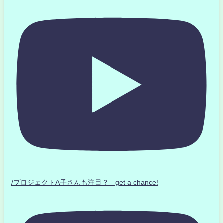
/プロジェクトA子さんも注目？ get a chance!