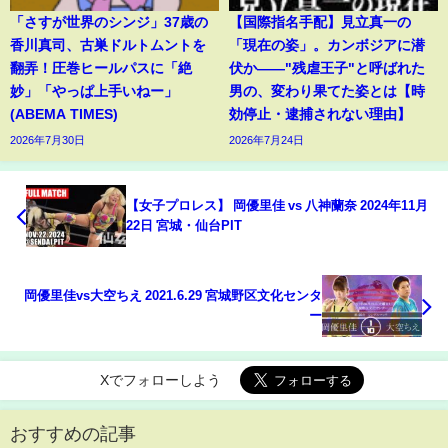
「さすが世界のシンジ」37歳の
【国際指名手配】見立真一の
香川真司、古巣ドルトムントを
「現在の姿」。カンボジアに潜
翻弄！圧巻ヒールパスに「絶
伏か――"残虐王子"と呼ばれた
妙」「やっぱ上手いねー」
男の、変わり果てた姿とは【時
(ABEMA TIMES)
効停止・逮捕されない理由】
2026年7月30日
2026年7月24日
【女子プロレス】 岡優里佳 vs 八神蘭奈 2024年11月
22日 宮城・仙台PIT
岡優里佳vs大空ちえ 2021.6.29 宮城野区文化センタ
ー
Xでフォローしよう
おすすめの記事