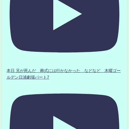
本日 兄が死んだ 葬式には行かなかった などなど 木曜ゴー
ルデン日浦劇場パート7