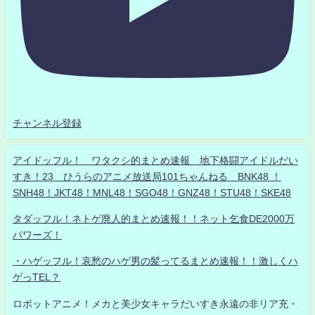
チャンネル登録
アイドッフル！ ワタクシ的まとめ速報 地下格闘アイドルだい
すき！23 ひうらのアニメ放送局101ちゃんねる BNK48 ！
SNH48！JKT48！MNL48！SGO48！GNZ48！STU48！SKE48
タダッフル！ネトゲ廃人的まとめ速報！！ネット乞食DE2000万
パワーズ！
・ハゲッフル！哀愁のハゲ男の髪ってるまとめ速報！！激しくハ
ゲっTEL？
ロボットアニメ！メカと美少女キャラだいすき永遠の非リア充・