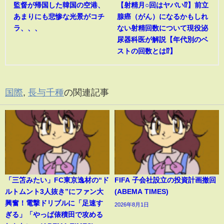
監督が帰国した韓国の空港、
【射精月○回はヤバい⁉︎】前立
あまりにも悲惨な光景がコチ
腺癌（がん）になるかもしれ
ラ、、、
ない射精回数について現役泌
尿器科医が解説【年代別のベ
ストの回数とは⁉︎】
国際
,
長与千種
の関連記事
「三笘みたい」FC東京逸材の“ド
FIFA 子会社設立の投資計画撤回
ルトムント3人抜き”にファン大
(ABEMA TIMES)
興奮！電撃ドリブルに「足速す
2026年8月1日
ぎる」「やっぱ俵積田で攻める