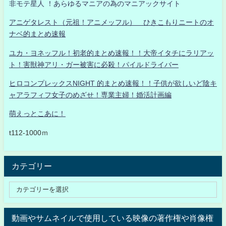
非モテ星人 ！あらゆるマニアの為のマニアックサイト
アニゲタレスト（元祖！アニメッフル） ひきこもりニートのオ
ナベ的まとめ速報
ユカ・ヨネッフル！初老的まとめ速報！！大帝イタチにラリアッ
ト！害獣神アリ・ガー被害に必殺！パイルドライバー
ヒロコンプレックスNIGHT 的まとめ速報！！子供が欲しいど陰キ
ャアラフィフ女子のめざせ！専業主婦！婚活計画編
萌えっとこあに！
t112-1000ｍ
カテゴリー
動画やサムネイルで使用している映像の著作権や肖像権