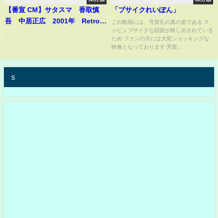
【番宣 CM】サタスマ 香取慎
「ブサイクれいぽん」
吾 中居正広 2001年 Retro
この動画には、芳賀礼の真の姿である ス
ッピンブサイクな顔面が映し出されている
Japanese Commercials
...
ため ファンの方には大変ショッキングな
映像となっております 芳賀...
s