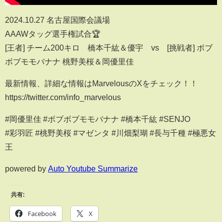
2024.10.27 名古屋国際会議場
AAAWタッグ選手権試合🏆
[王者] チーム200キロ 橋本千紘＆優宇 vs [挑戦者] ボブ
ボブモモバナナ 桃野美桜＆岡優里佳
最新情報、詳細な情報はMarvelousのXをチェック！！
https://twitter.com/info_marvelous
#岡優里佳 #ボブボブモモバナナ #橋本千紘 #SENJO
#彩羽匠 #桃野美桜 #マゼンタ #川畑梨瑚 #長与千種 #極悪女
王
powered by
Auto Youtube Summarize
共有:
Facebook
X