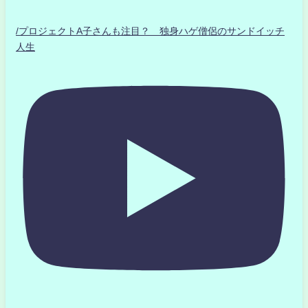
/プロジェクトA子さんも注目？ 独身ハゲ僧侶のサンドイッチ
人生