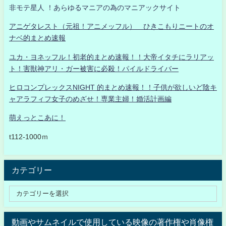
非モテ星人 ！あらゆるマニアの為のマニアックサイト
アニゲタレスト（元祖！アニメッフル） ひきこもりニートのオ
ナベ的まとめ速報
ユカ・ヨネッフル！初老的まとめ速報！！大帝イタチにラリアッ
ト！害獣神アリ・ガー被害に必殺！パイルドライバー
ヒロコンプレックスNIGHT 的まとめ速報！！子供が欲しいど陰キ
ャアラフィフ女子のめざせ！専業主婦！婚活計画編
萌えっとこあに！
t112-1000ｍ
カテゴリー
動画やサムネイルで使用している映像の著作権や肖像権