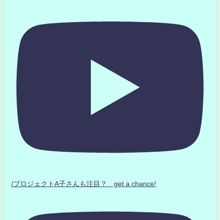
/プロジェクトA子さんも注目？ get a chance!