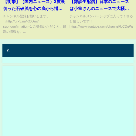
【衝撃】（国内ニュース）3度裏
【雑談生配信】日本のニュース
切った石破茂を心の底から憎ん
は小室さんのニュースで大騒
でいると自民党議員が吐露
ぎ、なぜ？
チャンネル登録お願いします。
チャンネルメンバーシップに入ってくれる
→http://urx3.nu/KCOm?
と嬉しいです！
sub_confirmation=1 ご登録いただくと、最
https://www.youtube.com/channel/UCDqWak
新の情報を、...
s