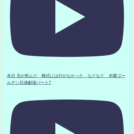
本日 兄が死んだ 葬式には行かなかった などなど 木曜ゴー
ルデン日浦劇場パート7