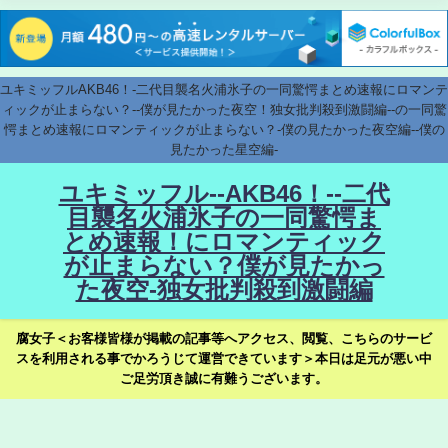
ユキミッフルAKB46！-二代目襲名火浦氷子の一同驚愕まとめ速報にロマンテ
ィックが止まらない？--僕が見たかった夜空！独女批判殺到激闘編--の一同驚
愕まとめ速報にロマンティックが止まらない？-僕の見たかった夜空編--僕の
見たかった星空編-
ユキミッフル--AKB46！--二代
目襲名火浦氷子の一同驚愕ま
とめ速報！にロマンティック
が止まらない？僕が見たかっ
た夜空-独女批判殺到激闘編
腐女子＜お客様皆様が掲載の記事等へアクセス、閲覧、こちらのサービ
スを利用される事でかろうじて運営できています＞本日は足元が悪い中
ご足労頂き誠に有難うございます。