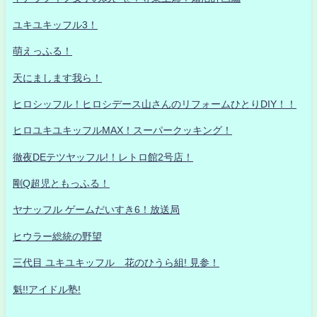
ユキユキッフル3！
萌えっふる！
天にまします我ら！
ヒロシッフル！ヒロシデース山さんのリフォームひとりDIY！！
ヒロユキユキッフルMAX！スーパークッキング！
徹夜DEテツヤッフル!！レトロ館2号店！
剛Q超児ともっふる！
ヤナッフル ゲームだいすき6！放送局
ヒウラー総統の野望
三代目 ユキユキッフル 花のひうら組! 見参！
魁!!アイドル塾!