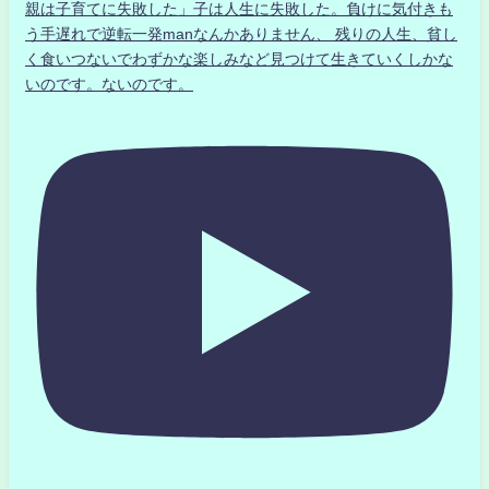
親は子育てに失敗した」子は人生に失敗した。負けに気付きも
う手遅れで逆転一発manなんかありません、 残りの人生、貧し
く食いつないでわずかな楽しみなど見つけて生きていくしかな
いのです。ないのです。