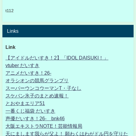
t112
Links
Link
【アイドルだいすき！2】「IDOL DAISUKI！」
vtuber だいすき
アニメだいすき！26-
オラシオンの競馬グランプリ
スーパーウンコウーマンT・子なし
スケバン氷子のまとめ速報！
とおやまエリア51
一番くじ福袋 だいすき
声優だいすき！26- bnk46
大阪エキストラNOTE！芸能情報局
天にまします我らが父よ！ 願わくはわがドル円を守りた