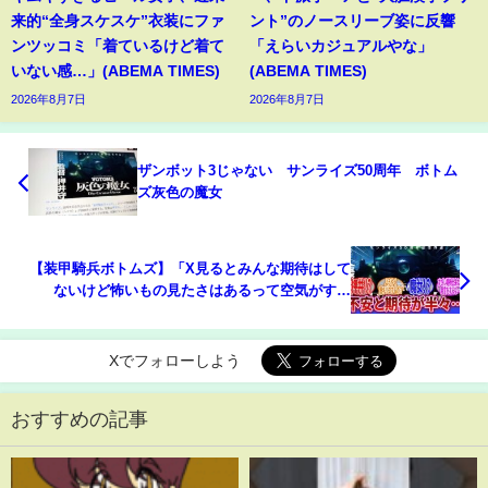
来的“全身スケスケ”衣装にファ
ント”のノースリーブ姿に反響
ンツッコミ「着ているけど着て
「えらいカジュアルやな」
いない感…」(ABEMA TIMES)
(ABEMA TIMES)
2026年8月7日
2026年8月7日
ザンボット3じゃない サンライズ50周年 ボトム
ズ灰色の魔女
【装甲騎兵ボトムズ】「X見るとみんな期待はして
ないけど怖いもの見たさはあるって空気がすご
い…」に対するネットの反応集
Xでフォローしよう
おすすめの記事