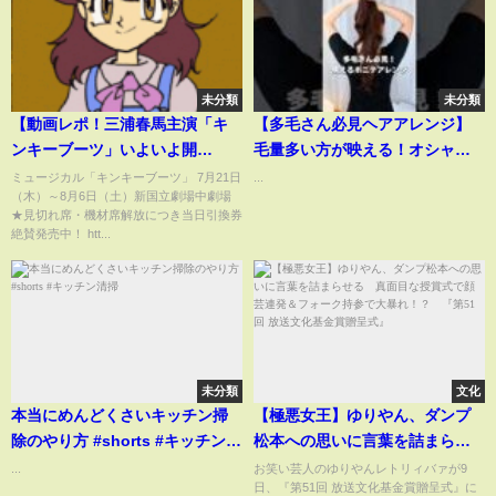
未分類
未分類
【動画レポ！三浦春馬主演「キ
【多毛さん必見ヘアアレンジ】
ンキーブーツ」いよいよ開
毛量多い方が映える！オシャレ
幕！】
で垢抜ける簡単ポニーテールヘ
ミュージカル「キンキーブーツ」 7月21日
...
（木）～8月6日（土）新国立劇場中劇場
アの作り方 #shorts #ヘアアレン
★見切れ席・機材席解放につき当日引換券
ジ #hairtutorial #haircare
絶賛発売中！ htt...
#ponytail
未分類
文化
本当にめんどくさいキッチン掃
【極悪女王】ゆりやん、ダンプ
除のやり方 #shorts #キッチン清
松本への思いに言葉を詰まらせ
掃
る 真面目な授賞式で顔芸連発
...
お笑い芸人のゆりやんレトリィバァが9
日、『第51回 放送文化基金賞贈呈式』に
＆フォーク持参で大暴れ！？