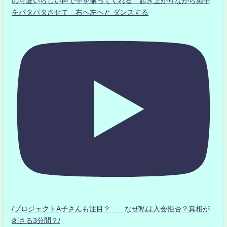
の可愛いらしい声で手を振ってくれる 起き上がりながら両手
をパタパタさせて 右へ左へと ダンスする
/プロジェクトA子さんも注目？ なぜ私は入会拒否？真相が
刺さる3分間？/