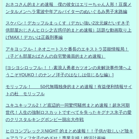
おネコさん的まとめ速報 僕の彼女はエリーちゃん人形！豆腐メ
ンタルメンヘラ電波中年アルバイターのぬいぐるみ男子末路編
スケバン！デカッフルまっくす（デカい強い2次元嫁だいすき子
供部屋おじさんヒロシ之古惑仔的まとめ速報）話題な動画取り上
げMAX！デカいは正義刑事編
アキヨッフル-！ネオニートスケ番長のエキストラ芸能情報局！
（子ども部屋おばさんの自宅警備員的まとめ速報）
[ヨシヨシロッフル-！！-素浪人勇者カツオンの未解決事件簿へよ
うこそYOUKO！のナンノ洋子のはなしは信じるな編）]
モリッフル！ 50代無職独身的まとめ速報！有益便利情報サイ
トの杜 モリッフル
ユキユキッフル2！ど底辺的一同驚愕騒然まとめ速報！超氷河期
世代！人生の強制ロスカットですべてを失ったキグナス氷子の愛
のクリスタルキングボンビー脱出大作戦
ヒロコンプレックスNIGHT 的まとめ速報！！子供が欲しいど陰キ
ャアラフィフ女子のめざせ！専業主婦！婚活計画編