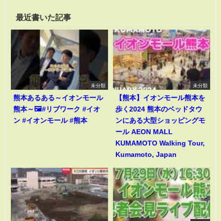
最近書いた記事
未分類
未分類
熊本あるある～イオンモール
【熊本】イオンモール熊本を
熊本～🖼️#リブワーク #イオ
歩く2024 熊本のベッドタウ
ン #イオンモール #熊本
ンにある大型ショッピングモ
ール AEON MALL
KUMAMOTO Walking Tour,
Kumamoto, Japan