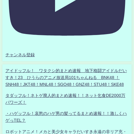
チャンネル登録
アイドッフル！ ワタクシ的まとめ速報 地下格闘アイドルだい
すき！23 ひうらのアニメ放送局101ちゃんねる BNK48 ！
SNH48！JKT48！MNL48！SGO48！GNZ48！STU48！SKE48
タダッフル！ネトゲ廃人的まとめ速報！！ネット乞食DE2000万
パワーズ！
・ハゲッフル！哀愁のハゲ男の髪ってるまとめ速報！！激しくハ
ゲっTEL？
ロボットアニメ！メカと美少女キャラだいすき永遠の非リア充・