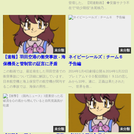
登壇した。 【関連動画】 ◆安藤サクラ不
『第51回 放送文化基金賞贈呈
在で“幼少期役”永尾柚乃...
式』
未分類
未分類
【速報】羽田空港の衝突事故 - 海
ネイビーシールズ：チーム６
保機長と管制官の証言に矛盾
予告編
この動画では、最近発生した羽田空港での
2014年1月4日劇場公開＆2014年1月22日
衝突事故について詳細に解説しています。
プレミアムＶＯＤ配信開始！ 9.11の悲し
日本航空機と海上保安庁の航空機が関与す
みから10年。遂に、正義は果たされた
るこの事故では、海保の男性...
―。 世界を救...
未分類
未分類