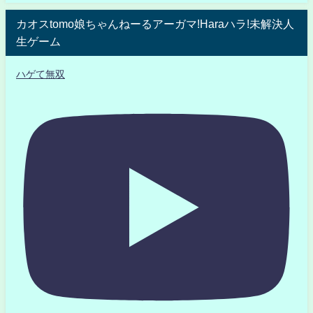
カオスtomo娘ちゃんねーるアーガマ!Haraハラ!未解決人
生ゲーム
ハゲて無双