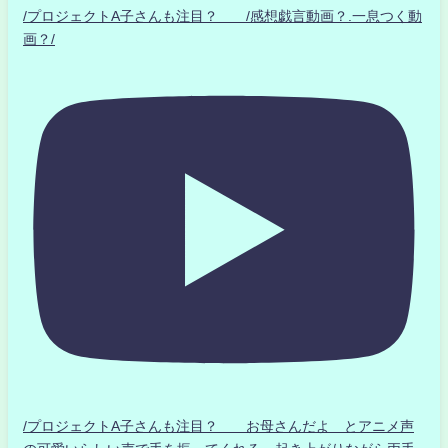
/プロジェクトA子さんも注目？ /感想戯言動画？.一息つく動
画？/
/プロジェクトA子さんも注目？ お母さんだよ とアニメ声