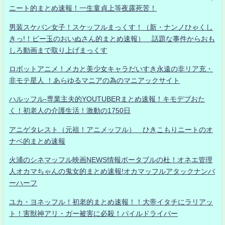
ニート的まとめ速報！一生童貞上等夜露死苦！
男装スケバン女子！スケッフルまっくす！（新・ナンノひゃくし
きっ!！ビー玉のおいぬさん的まとめ速報） 話題な事件からおも
しろ動画まで取り上げまっくす
ロボットアニメ！メカと美少女キャラだいすき永遠の非リア充・
非モテ星人 ！あらゆるマニアの為のマニアックサイト
ハルッフル-専業主夫的YOUTUBERまとめ速報！キモデブおた
く！初老人の介護生活！激動の1750日
アニゲタレスト（元祖！アニメッフル） ひきこもりニートのオ
ナベ的まとめ速報
火浦のシネマッフル映画NEWS情報ポータブルの杜！オネエ管理
人オカマちゃんの鬼女的まとめ速報!オカマッフルアタックナンバ
ーハーフ
ユカ・ヨネッフル！初老的まとめ速報！！大帝イタチにラリアッ
ト！害獣神アリ・ガー被害に必殺！パイルドライバー