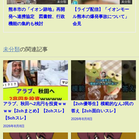
未分類
未分類
熊本市の「イオン跡地」再開
【ライブ配信】「イオンモー
発へ連携協定 図書館、行政
ル熊本の爆発事故について」
機能の集約も検討
会見
未分類
の関連記事
アラブ、秋田へ2兆円を投資ｗｗ
【2ch優等生】模範的なんJ民の
ｗｗ【2chまとめ】【2chスレ】
答え【2ch面白いスレ】
【5chスレ】
2026年8月8日
2026年8月8日