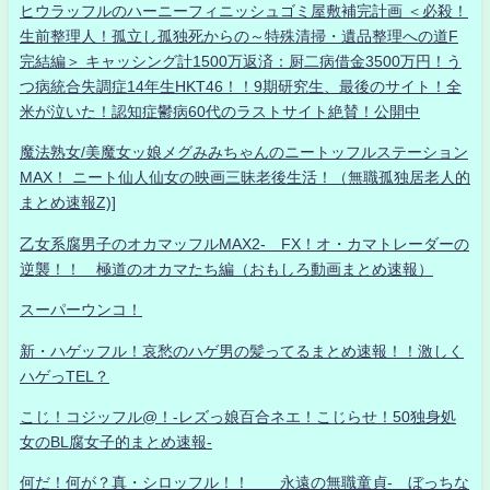
ヒウラッフルのハーニーフィニッシュゴミ屋敷補完計画 ＜必殺！
生前整理人！孤立し孤独死からの～特殊清掃・遺品整理への道F
完結編＞ キャッシング計1500万返済：厨二病借金3500万円！う
つ病統合失調症14年生HKT46！！9期研究生、最後のサイト！全
米が泣いた！認知症鬱病60代のラストサイト絶賛！公開中
魔法熟女/美魔女ッ娘メグみみちゃんのニートッフルステーション
MAX！ ニート仙人仙女の映画三昧老後生活！（無職孤独居老人的
まとめ速報Z)]
乙女系腐男子のオカマッフルMAX2- FX！オ・カマトレーダーの
逆襲！！ 極道のオカマたち編（おもしろ動画まとめ速報）
スーパーウンコ！
新・ハゲッフル！哀愁のハゲ男の髪ってるまとめ速報！！激しく
ハゲっTEL？
こじ！コジッフル@！-レズっ娘百合ネエ！こじらせ！50独身処
女のBL腐女子的まとめ速報-
何だ！何が？真・シロッフル！！ 永遠の無職童貞- ぼっちな