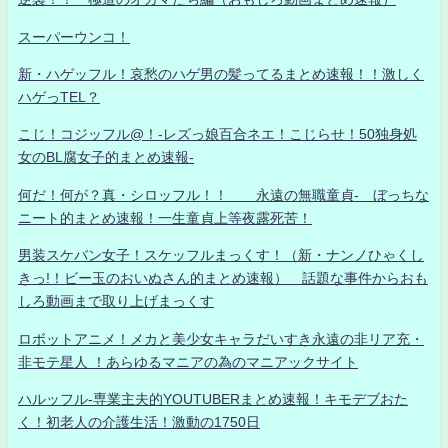
スーパーウンコ！
新・ハゲッフル！哀愁のハゲ男の髪ってるまとめ速報！！激しく
ハゲっTEL？
こじ！コジッフル@！-レズっ娘百合ネエ！こじらせ！50独身処
女のBL腐女子的まとめ速報-
何だ！何が？真・シロッフル！！ 永遠の無職童貞- ぼっちな
ニート的まとめ速報！一生童貞上等夜露死苦！
男装スケバン女子！スケッフルまっくす！（新・ナンノひゃくし
きっ!！ビー玉のおいぬさん的まとめ速報） 話題な事件からおも
しろ動画まで取り上げまっくす
ロボットアニメ！メカと美少女キャラだいすき永遠の非リア充・
非モテ星人 ！あらゆるマニアの為のマニアックサイト
ハルッフル-専業主夫的YOUTUBERまとめ速報！キモデブおた
く！初老人の介護生活！激動の1750日