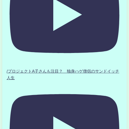
/プロジェクトA子さんも注目？ 独身ハゲ僧侶のサンドイッチ
人生