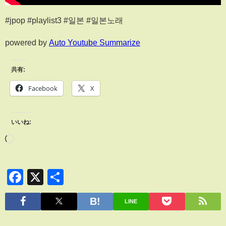
#jpop #playlist3 #일본 #일본노래
powered by
Auto Youtube Summarize
共有:
Facebook
X
いいね:
Facebook
X
共
有
LINE