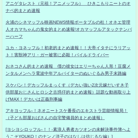
アニゲタレスト（元祖！アニメッフル） ひきこもりニートのオ
ナベ的まとめ速報
火浦のシネマッフル映画NEWS情報ポータブルの杜！オネエ管理
人オカマちゃんの鬼女的まとめ速報!オカマッフルアタックナンバ
ーハーフ
ユカ・ヨネッフル！初老的まとめ速報！！大帝イタチにラリアッ
ト！害獣神アリ・ガー被害に必殺！パイルドライバー
おネコさん的まとめ速報 僕の彼女はエリーちゃん人形！豆腐メ
ンタルメンヘラ電波中年アルバイターのぬいぐるみ男子末路編
スケバン！デカッフルまっくす（デカい強い2次元嫁だいすき子
供部屋おじさんヒロシ之古惑仔的まとめ速報）話題な動画取り上
げMAX！デカいは正義刑事編
アキヨッフル-！ネオニートスケ番長のエキストラ芸能情報局！
（子ども部屋おばさんの自宅警備員的まとめ速報）
[ヨシヨシロッフル-！！-素浪人勇者カツオンの未解決事件簿へよ
うこそYOUKO！のナンノ洋子のはなしは信じるな編）]