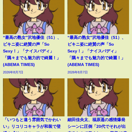
“最高の熟女”沢地優佳（51）、
“最高の熟女”沢地優佳（51）、
ビキニ姿に絶賛の声「So
ビキニ姿に絶賛の声「So
Sexy！」「ナイスバディ」
Sexy！」「ナイスバディ」
「隅々までも魅力的で綺麗！」
「隅々までも魅力的で綺麗！」
(ABEMA TIMES)
(ABEMA TIMES)
2026年8月7日
2026年8月7日
「いつもと違う雰囲気でかわい
細田佳央太、福原遥の感情爆発
い」リコリコキャラが和装で登
シーンに圧倒「20代でそれが出