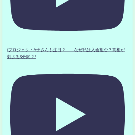
/プロジェクトA子さんも注目？ なぜ私は入会拒否？真相が
刺さる3分間？/