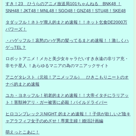
すき！23 ひうらのアニメ放送局101ちゃんねる BNK48 ！
SNH48！JKT48！MNL48！SGO48！GNZ48！STU48！SKE48
タダッフル！ネトゲ廃人的まとめ速報！！ネット乞食DE2000万
パワーズ！
・ハゲッフル！哀愁のハゲ男の髪ってるまとめ速報！！激しくハ
ゲっTEL？
ロボットアニメ！メカと美少女キャラだいすき永遠の非リア充・
非モテ星人 ！あらゆるマニアの為のマニアックサイト
アニゲタレスト（元祖！アニメッフル） ひきこもりニートのオ
ナベ的まとめ速報
ユカ・ヨネッフル！初老的まとめ速報！！大帝イタチにラリアッ
ト！害獣神アリ・ガー被害に必殺！パイルドライバー
ヒロコンプレックスNIGHT 的まとめ速報！！子供が欲しいど陰キ
ャアラフィフ女子のめざせ！専業主婦！婚活計画編
萌えっとこあに！