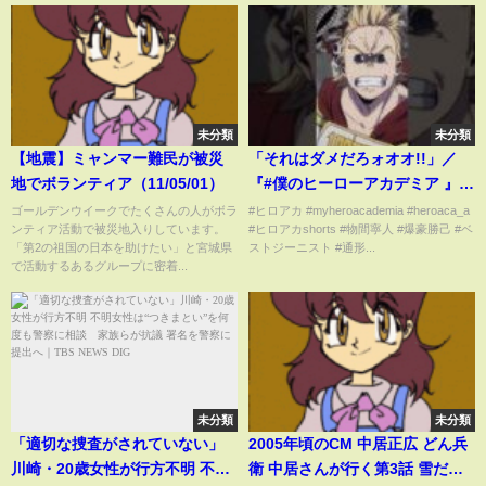
未分類
未分類
【地震】ミャンマー難民が被災
「それはダメだろォオオ!!」／
地でボランティア（11/05/01）
『#僕のヒーローアカデミア 』7
期第12話(No.150)より／毎週土
ゴールデンウイークでたくさんの人がボラ
#ヒロアカ #myheroacademia #heroaca_a
ンティア活動で被災地入りしています。
#ヒロアカshorts #物間寧人 #爆豪勝己 #ベ
曜夕方5:30放送中
「第2の祖国の日本を助けたい」と宮城県
ストジーニスト #通形...
で活動するあるグループに密着...
未分類
未分類
「適切な捜査がされていない」
2005年頃のCM 中居正広 どん兵
川崎・20歳女性が行方不明 不明
衛 中居さんが行く第3話 雪だる