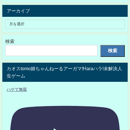
アーカイブ
検索
検索
カオスtomo娘ちゃんねーるアーガマ!Haraハラ!未解決人
生ゲーム
ハゲて無双