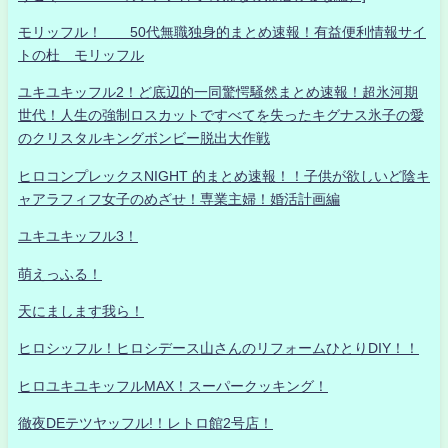
モリッフル！ 50代無職独身的まとめ速報！有益便利情報サイ
トの杜 モリッフル
ユキユキッフル2！ど底辺的一同驚愕騒然まとめ速報！超氷河期
世代！人生の強制ロスカットですべてを失ったキグナス氷子の愛
のクリスタルキングボンビー脱出大作戦
ヒロコンプレックスNIGHT 的まとめ速報！！子供が欲しいど陰キ
ャアラフィフ女子のめざせ！専業主婦！婚活計画編
ユキユキッフル3！
萌えっふる！
天にまします我ら！
ヒロシッフル！ヒロシデース山さんのリフォームひとりDIY！！
ヒロユキユキッフルMAX！スーパークッキング！
徹夜DEテツヤッフル!！レトロ館2号店！