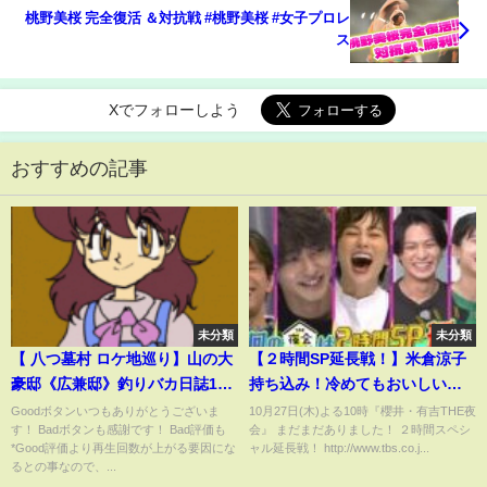
桃野美桜 完全復活 ＆対抗戦 #桃野美桜 #女子プロレ
ス
Xでフォローしよう
おすすめの記事
未分類
未分類
【 八つ墓村 ロケ地巡り】山の大
【２時間SP延長戦！】米倉涼子
豪邸《広兼邸》釣りバカ日誌18
持ち込み！冷めてもおいしいテ
裸の大将 ロケ地にも！
イクアウトグルメNo.1決定
Goodボタンいつもありがとうございま
10月27日(木)よる10時『櫻井・有吉THE夜
す！ Badボタンも感謝です！ Bad評価も
会』 まだまだありました！ ２時間スペシ
戦！ King & Prince 平野紫耀へ
*Good評価より再生回数が上がる要因にな
ャル延長戦！ http://www.tbs.co.j...
の催眠術延長戦も！10/27(木)
るとの事なので、...
『櫻井･有吉THE夜会』【TBS】