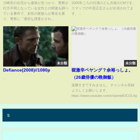
女性は“つきまとい”を何度も警
ま 日清 nissin
川崎市の住宅から遺体が見つかり、警察が
2005年ごろの日清のどん兵衛のCMです。
行方不明となっている女性との関連を調べ
スマップの中居正広さんが出演されてま
察に相談 家族らが抗議 署名を
ている事件で、女性の家族らが署名を募
す。...
警察に提出へ｜TBS NEWS DIG
り、警察に「適切な捜査がされ...
未分類
未分類
Defiance(2008)//1080p
獄激辛ペヤング？余裕っしょ。
（26歳俳優の晩御飯）
...
楽勝すぎてすみません。 チャンネル登録
よろしくお願いします。
https://www.youtube.com/channel/UCOLhgX.
s