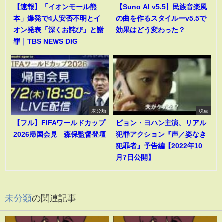
【速報】「イオンモール熊
【Suno AI v5.5】民族音楽風
本」爆発で4人安否不明とイ
の曲を作るスタイルーv5.5で
オン発表「深くお詫び」と謝
効果はどう変わった？
罪｜TBS NEWS DIG
未分類
映画
【フル】FIFAワールドカップ
ピョン・ヨハン主演、リアル
2026帰国会見 森保監督登壇
犯罪アクション『声／姿なき
犯罪者』予告編【2022年10
月7日公開】
未分類
の関連記事