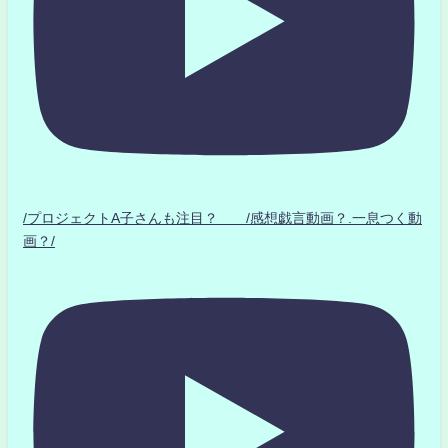
/プロジェクトA子さんも注目？ /感想戯言動画？.一息つく動
画？/