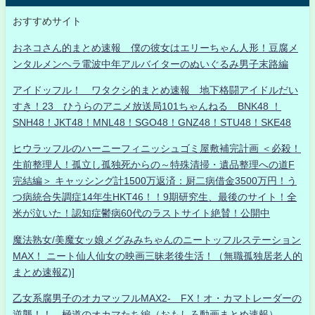
おすすめサイト
おネコさん的まとめ速報 僕の彼女はエリーちゃん人形！豆腐メ
ンタルメンヘラ電波中年アルバイターのぬいぐるみ男子末路編
アイドッフル！ ワタクシ的まとめ速報 地下格闘アイドルだい
すき！23 ひうらのアニメ放送局101ちゃんねる BNK48 ！
SNH48！JKT48！MNL48！SGO48！GNZ48！STU48！SKE48
ヒウラッフルのハーニーフィニッシュゴミ屋敷補完計画 ＜必殺！
生前整理人！孤立し孤独死からの～特殊清掃・遺品整理への道F
完結編＞ キャッシング計1500万返済：厨二病借金3500万円！う
つ病統合失調症14年生HKT46！！9期研究生、最後のサイト！全
米が泣いた！認知症鬱病60代のラストサイト絶賛！公開中
魔法熟女/美魔女ッ娘メグみみちゃんのニートッフルステーション
MAX！ ニート仙人仙女の映画三昧老後生活！（無職孤独居老人的
まとめ速報Z)]
乙女系腐男子のオカマッフルMAX2- FX！オ・カマトレーダーの
逆襲！！ 極道のオカマたち編（おもしろ動画まとめ速報）