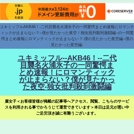
ユキミッフルAKB46！-二代目襲名火浦氷子の一同驚愕まとめ速報にロマンテ
ィックが止まらない？--僕が見たかった夜空！独女批判殺到激闘編--の一同驚
愕まとめ速報にロマンティックが止まらない？-僕の見たかった夜空編--僕の
見たかった星空編-
ユキミッフル--AKB46！--二代
目襲名火浦氷子の一同驚愕ま
とめ速報！にロマンティック
が止まらない？僕が見たかっ
た夜空-独女批判殺到激闘編
腐女子＜お客様皆様が掲載の記事等へアクセス、閲覧、こちらのサービ
スを利用される事でかろうじて運営できています＞本日は足元が悪い中
ご足労頂き誠に有難うございます。