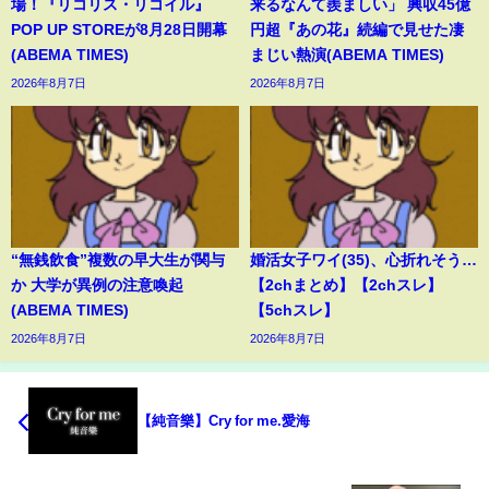
場！『リコリス・リコイル』
来るなんて羨ましい」 興収45億
POP UP STOREが8月28日開幕
円超『あの花』続編で見せた凄
(ABEMA TIMES)
まじい熱演(ABEMA TIMES)
2026年8月7日
2026年8月7日
“無銭飲食”複数の早大生が関与
婚活女子ワイ(35)、心折れそう…
か 大学が異例の注意喚起
【2chまとめ】【2chスレ】
(ABEMA TIMES)
【5chスレ】
2026年8月7日
2026年8月7日
【純音樂】Cry for me.愛海