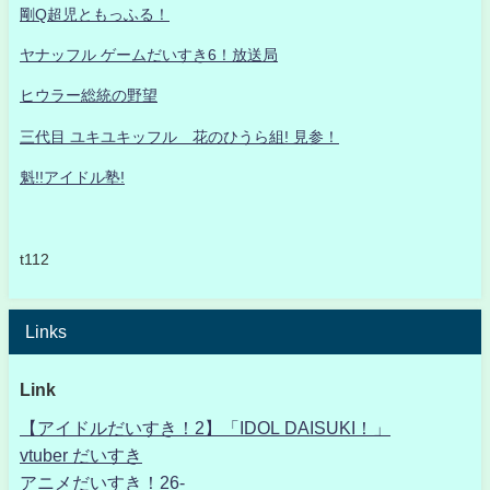
剛Q超児ともっふる！
ヤナッフル ゲームだいすき6！放送局
ヒウラー総統の野望
三代目 ユキユキッフル 花のひうら組! 見参！
魁!!アイドル塾!
t112
Links
Link
【アイドルだいすき！2】「IDOL DAISUKI！」
vtuber だいすき
アニメだいすき！26-