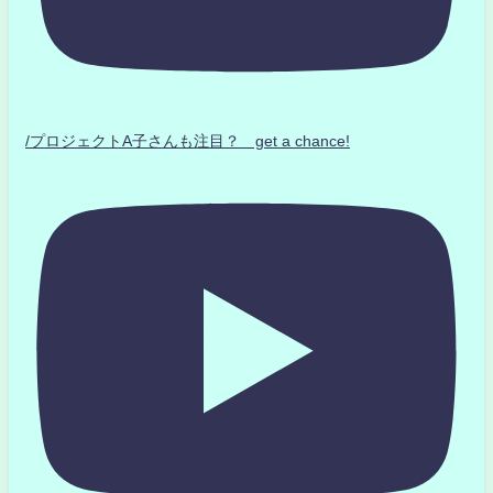
/プロジェクトA子さんも注目？ get a chance!