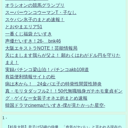
オラシオンの競馬グランプリ
スーパーウンコウーマンT・子なし
スケバン氷子のまとめ速報！
とおやまエリア51
一番くじ福袋 だいすき
声優だいすき！26- bnk46
大阪エキストラNOTE！芸能情報局
天にまします我らが父よ！ 願わくはわがドル円を守りた
まえ！
実録パチンコ梁山泊！パチンコakb108道
有益便利情報サイトの杜
病は木から！ 24金バエ子の特発性間質性肺炎
真・モリタダッフル2！！50代無職独身ガチホモ童貞ギン
グ・ゲイなー女装子オネエ的まとめ速報
韓国ドラマcinemaだいすき-僕が見たかった星空-
1 -
【杉良太郎】息子は53歳の俳優…「色気がヤバい」と言われる現在の