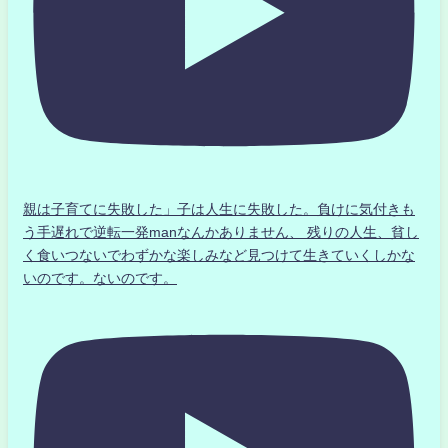
親は子育てに失敗した」子は人生に失敗した。負けに気付きも
う手遅れで逆転一発manなんかありません、 残りの人生、貧し
く食いつないでわずかな楽しみなど見つけて生きていくしかな
いのです。ないのです。