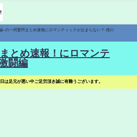
編--の一同驚愕まとめ速報にロマンティックが止まらない？-僕の
驚愕まとめ速報！にロマンテ
激闘編
日は足元が悪い中ご足労頂き誠に有難うございます。