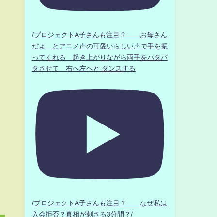
/プロジェクトA子さんも注目？ お母さん
だよ とアニメ声の可愛いらしい声で手を振
ってくれる 起き上がりながら両手をパタパ
タさせて 右へ左へと ダンスする
/プロジェクトA子さんも注目？ なぜ私は
入会拒否？真相が刺さる3分間？/