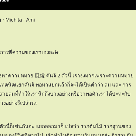
· Michita · Ami
ป็นการตีความของเราเองฮะ💫
ความหมาย 風縁 คันจิ 2 ตัวนี้ เรางงมากเพราะความหมาย
มีเทคนิคแยกคันจิ พอมาแยกแล้วก็จะได้เป็นคำว่า ลม และ การ
ึงสายลมที่ทำให้เรานึกถึงบางอย่างหรือว่าพอตัวเราได้ปะทะกับ
างอย่างรึเปล่านะ
ี้ก็เช่นกันฮะ แยกออกมาก็แปลว่า รากต้นไม้ รากฐานของ
านของชีวิตที่หายไป แล้วทำไมต้องรวมกับขนนกล่ะ ถ้ารวมกัน