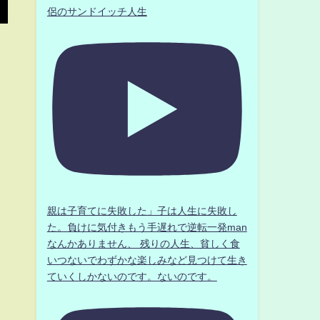
侶のサンドイッチ人生
親は子育てに失敗した」子は人生に失敗し
た。負けに気付きもう手遅れで逆転一発man
なんかありません、 残りの人生、貧しく食
いつないでわずかな楽しみなど見つけて生き
ていくしかないのです。ないのです。