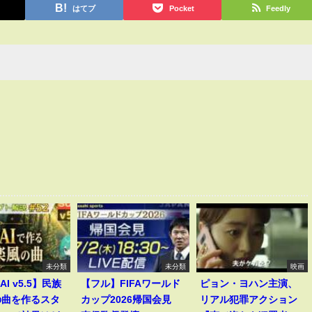
はてブ
Pocket
Feedly
未分類
未分類
映画
AI v5.5】民族
【フル】FIFAワールド
ピョン・ヨハン主演、
の曲を作るスタ
カップ2026帰国会見
リアル犯罪アクション