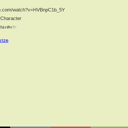
utube.com/watch?v=HVBnpC1b_5Y
 Character
วยนะคะ✨
rize