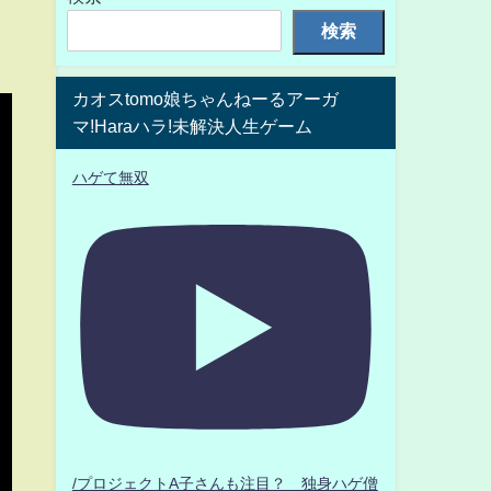
検索
カオスtomo娘ちゃんねーるアーガ
マ!Haraハラ!未解決人生ゲーム
ハゲて無双
/プロジェクトA子さんも注目？ 独身ハゲ僧