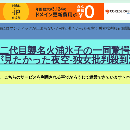
速報にロマンティックが止まらない？--僕が見たかった夜空！独女批判殺到激闘
！--二代目襲名火浦氷子の一同
見たかった夜空-独女批判殺到
、こちらのサービスを利用される事でかろうじて運営できています＞本