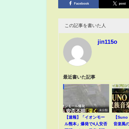
Facebook
post
この記事を書いた人
jin115o
最近書いた記事
未分類
【速報】「イオンモー
【Suno 
ル熊本」爆発で4人安否
音楽風