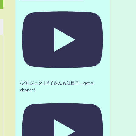
/プロジェクトA子さんも注目？ get a
chance!