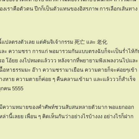
องเราคือตัวตน ปีกก็เป็นตัวแทนของอิสรภาพ การเลือกเส้นทาง
ตรงตัวเลย แต่คันจิเจ้ากรรม 死亡 และ 老化
 และ ความชรา การแก่ พอมารวมกันแบบตรงฉับก็จะเป็นร่ำไห้กั
รอ โอ้ยย งงไปหมดแล้ววว หลังจากที่พยายามฟังเพลงวนไปและ
้อหาธรรมมะ อ๊าา ความชรามาเยือน ความตายก็จะค่อยๆเข้า
ี่จางหาย ความตายก็ค่อย ๆ คืนคลานเข้ามา และแล้วววก็สำเร็จ
ทุกคน 5555
แรก มีความหมายของคำศัพท์ชวนสับสนหลายตัวมาก พอแยกออก
หล่านี้เลยย เพื่อน ๆ คิดเห็นกันว่าอย่างไรบ้างงง อย่างไรก็ฝาก