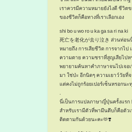
เราควรมีความหมายยังไงดี ชีวิตข
ของชีวิตก็คือทางที่เราเลือกเอง
shi bo u wo ro u ka ga sa ri na ki
死亡を老化が去り泣き ส่วนท่อนนี้แปล
หมายถึง การเสียชีวิต การจากไป
ความตาย ความชราที่สูญเสียไปห
พยายามค้นหาคำภาษาจนไปเจอเนื
มา ใช่ป่ะ อีกนิดๆ ความเยาว์วัยท
แต่คงไม่ถูกร้อยเปอร์เซ็นหรอกนะ
.
นี่เป็นการแปลภาษาญี่ปุ่นครั้ง
สำหรับเรามีตัวที่พามึนตึบก็คือตัวเ
ติดตามกันด้วยนะคะ🫶❣️