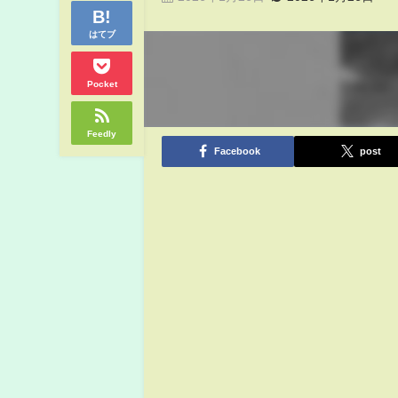
はてブ
Pocket
Feedly
Facebook
post