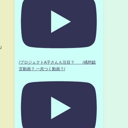
บ
/プロジェクトA子さんも注目？ /感想戯
言動画？.一息つく動画？/