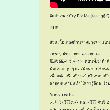
#แปลเพลง Cry For Me (feat. 愛海) 
💌 🦋
.
ส่วนเนื้อเพลงด้านล่างบางส่วนเ
kaze yukari itami wa kanjite
風縁 痛みは感じて ตอนที่เรากำลังหา
มันแปลกสุด ๆ แต่สมัยมีการเรียน
เชื่อมต่อ หรือจริงๆแล้วมันหมายถ
สายลมแล้วมันทำให้เรารู้สึกอะไรบ
fu mo u ne ba
ふもう根羽のを และ 根羽 คันจิ 2 ตัวน
ชีวิต และ ขนนก หรือมันเป็นรากฐ