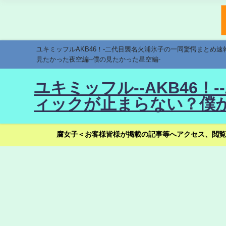
ユキミッフルAKB46！-二代目襲名火浦氷子の一同驚愕まとめ
見たかった夜空編--僕の見たかった星空編-
ユキミッフル--AKB46
ィックが止まらない？僕が
腐女子＜お客様皆様が掲載の記事等へアクセス、閲覧