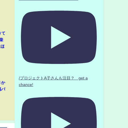
きて
柴
にほ
/プロジェクトA子さんも注目？ get a
さか
chance!
幅パ