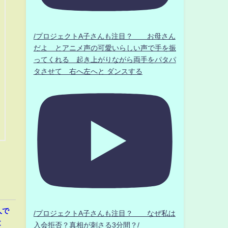
/プロジェクトA子さんも注目？ お母さん
だよ とアニメ声の可愛いらしい声で手を振
ってくれる 起き上がりながら両手をパタパ
タさせて 右へ左へと ダンスする
人で
/プロジェクトA子さんも注目？ なぜ私は
と
入会拒否？真相が刺さる3分間？/