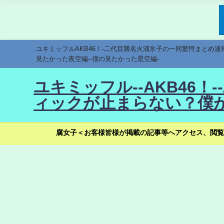
ユキミッフルAKB46！-二代目襲名火浦氷子の一同驚愕まとめ
見たかった夜空編--僕の見たかった星空編-
ユキミッフル--AKB46
ィックが止まらない？僕が
腐女子＜お客様皆様が掲載の記事等へアクセス、閲覧