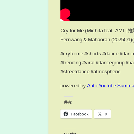
Cry for Me (Michita feat. AMI 
Fernwang & Mahaoran (2025Q1)(
#cryforme #shorts #dance #danc
#trending #viral #dancegroup #
#streetdance #atmospheric
powered by
Auto Youtube Summa
共有:
Facebook
X