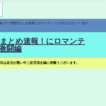
編--の一同驚愕まとめ速報にロマンティックが止まらない？-僕の
驚愕まとめ速報！にロマンテ
激闘編
日は足元が悪い中ご足労頂き誠に有難うございます。