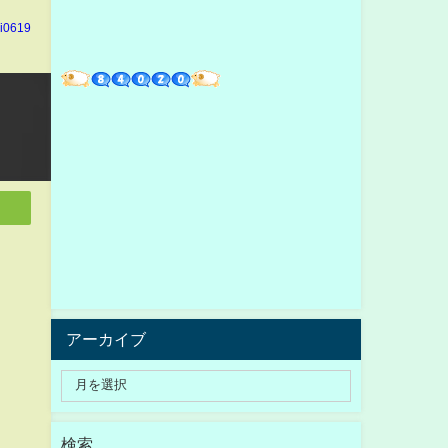
hi0619
アーカイブ
検索