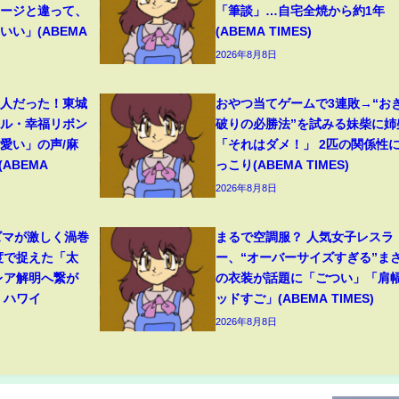
メージと違って、
「筆談」…自宅全焼から約1年
い」(ABEMA
(ABEMA TIMES)
2026年8月8日
美人だった！東城
おやつ当てゲームで3連敗→“お
イル・幸福リボン
破りの必勝法”を試みる妹柴に姉
愛い」の声/麻
「それはダメ！」 2匹の関係性
ABEMA
っこり(ABEMA TIMES)
2026年8月8日
ズマが激しく渦巻
まるで空調服？ 人気女子レスラ
度で捉えた「太
ー、“オーバーサイズすぎる”ま
レア解明へ繋が
の衣装が話題に「ごつい」「肩
 ハワイ
ッドすご」(ABEMA TIMES)
2026年8月8日