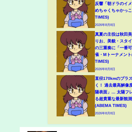
反響「朝ドラのイ
めちゃくちゃかっこい
TIMES)
2026年8月8日
真夏の主役は秋田
りお、美貌・スタ
の三重奏に「一番可
雀・Mトーナメント(
TIMES)
2026年8月8日
直径170kmのプラ
く！ 過去最高解像
陽表面」… 太陽フ
る超貴重な最新観測
(ABEMA TIMES)
2026年8月8日