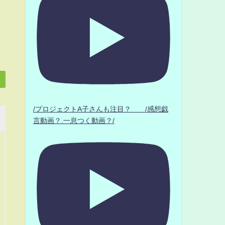
/プロジェクトA子さんも注目？ /感想戯
言動画？.一息つく動画？/