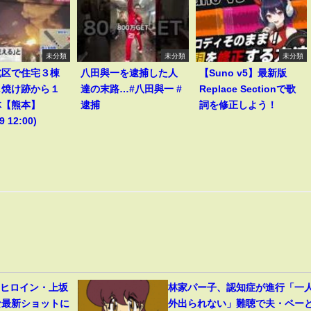
未分類
未分類
未分類
北区で住宅３棟
八田與一を逮捕した人
【Suno v5】最新版
し焼け跡から１
達の末路…#八田與一 #
Replace Sectionで歌
体【熊本】
逮捕
詞を修正しよう！
9 12:00)
』ヒロイン・上坂
林家パー子、認知症が進行「一
な最新ショットに
外出られない」難聴で夫・ペー