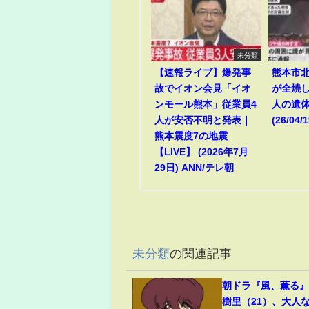
未分類
【速報ライブ】爆発事
熊本市
故でイオン会見「イオ
が全焼
ンモール熊本」従業員4
人の遺
人が安否不明と発表｜
(26/04/1
熊本震度7の地震
【LIVE】 (2026年7月
29日) ANN/テレ朝
未分類
の関連記事
朝ドラ『風、薫る
樹里（21）、大人