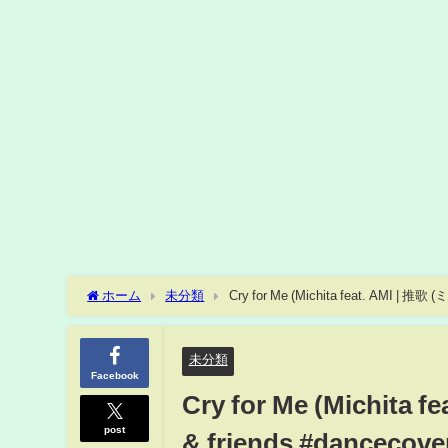
ホーム
未分類
Cry 
未分類
Facebook
Cry for Me (Michita 
post
& friends #dancecove