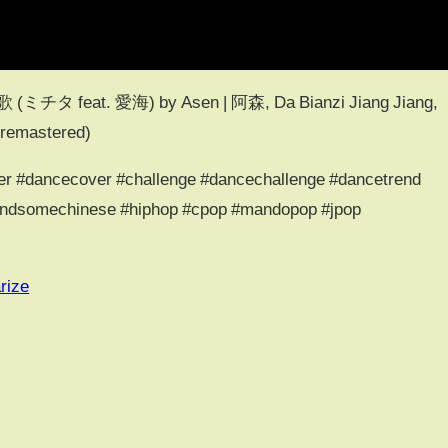
| 推歌 (ミチタ feat. 愛海) by Asen | 阿森, Da Bianzi Jiang Jiang,
remastered)
er #dancecover #challenge #dancechallenge #dancetrend
handsomechinese #hiphop #cpop #mandopop #jpop
rize