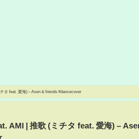
for Me (Michita feat. AMI | 推歌 (ミチタ feat. 愛海) – Asen & friends #dancecover
feat. AMI | 推歌 (ミチタ feat. 愛海) – Ase
r