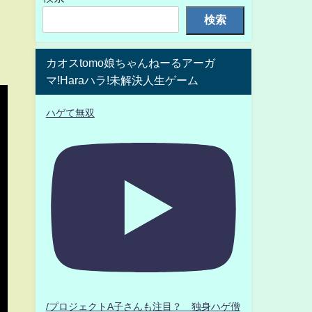
検索
カオスtomo娘ちゃんねーるアーガ
マ!Haraハラ!未解決人生ゲーム
ハゲて無双
/プロジェクトA子さんも注目？ 独身ハゲ僧