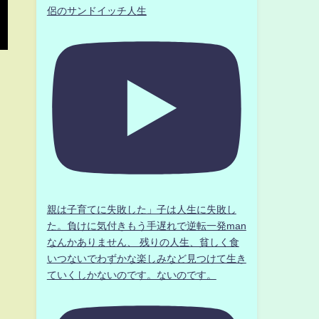
侶のサンドイッチ人生
親は子育てに失敗した」子は人生に失敗し
た。負けに気付きもう手遅れで逆転一発man
なんかありません、 残りの人生、貧しく食
いつないでわずかな楽しみなど見つけて生き
ていくしかないのです。ないのです。