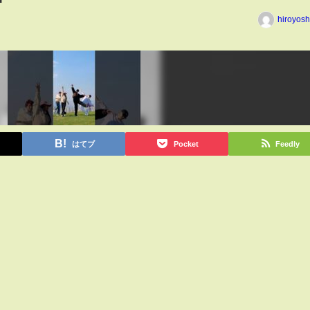
hiroyos
はてブ
Pocket
Feedly