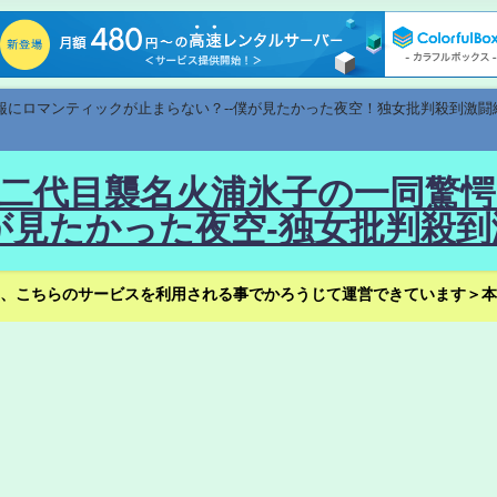
速報にロマンティックが止まらない？--僕が見たかった夜空！独女批判殺到激闘
！--二代目襲名火浦氷子の一同
見たかった夜空-独女批判殺到
、こちらのサービスを利用される事でかろうじて運営できています＞本