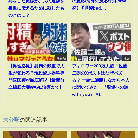
病をした奥様が、夫の足跡を
の反応/海外の反応/北中米W
後世に伝えるために残したも
杯】🇰🇷⚽bad,...
のとは…？
未分類
社会
【男性必見】射精の頻度で人
フォロワー200万人超！佐藤
生が変わる？現役泌尿器科専
二朗のXポストはなぜバズ
門医医師が徹底解説【最新前
る？ 一緒に通勤しながら本人
立腺肥大症WAVE治療まで】
に聞いてみた｜『現場への道
with you』 #1
未分類
の関連記事