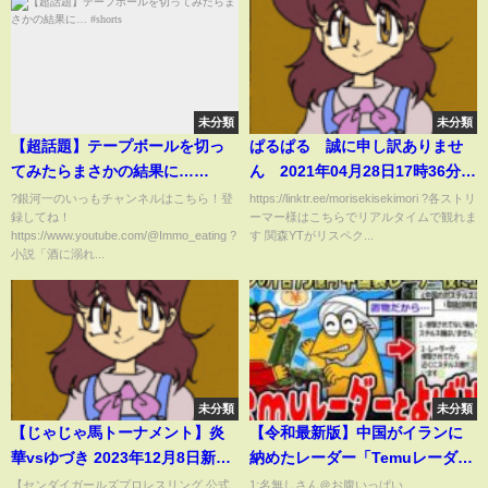
未分類
未分類
【超話題】テープボールを切っ
ぱるぱる 誠に申し訳ありませ
てみたらまさかの結果に…
ん 2021年04月28日17時36分
#shorts
35秒
?銀河一のいっもチャンネルはこちら！登
https://linktr.ee/morisekisekimori ?各ストリ
録してね！
ーマー様はこちらでリアルタイムで観れま
https://www.youtube.com/@Immo_eating ?
す 関森YTがリスペク...
小説「酒に溺れ...
未分類
未分類
【じゃじゃ馬トーナメント】炎
【令和最新版】中国がイランに
華vsゆづき 2023年12月8日新木
納めたレーダー「Temuレーダ
場
ー」と呼ばれる【2ch面白いス
【センダイガールズプロレスリング 公式
1:名無しさん＠お腹いっぱい