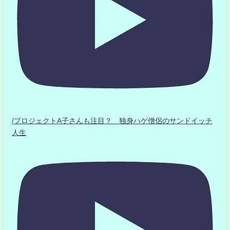
/プロジェクトA子さんも注目？ 独身ハゲ僧侶のサンドイッチ
人生