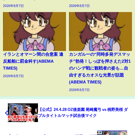
2026年8月7日
2026年8月7日
イランとオマーン間の合意案 違
カンガルーの“同時多発デスマッ
反船舶に罰金科す(ABEMA
チ”勃発！しっぽを押さえた2対1
TIMES)
のハンデ戦に観戦者の姿も…自
由すぎるカオスな光景が話題
2026年8月7日
(ABEMA TIMES)
2026年8月7日
【公式】24.4.28 OZ後楽園 尾崎魔弓 vs 桃野美桜 ダ
ブルタイトルマッチ試合後マイク