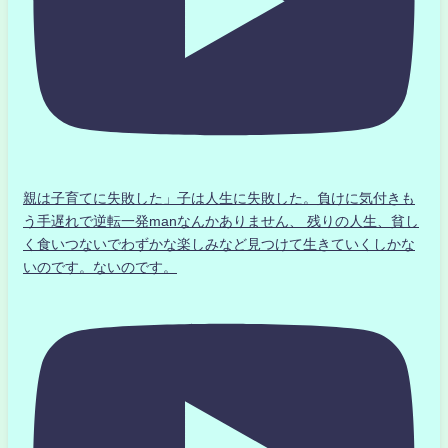
親は子育てに失敗した」子は人生に失敗した。負けに気付きも
う手遅れで逆転一発manなんかありません、 残りの人生、貧し
く食いつないでわずかな楽しみなど見つけて生きていくしかな
いのです。ないのです。