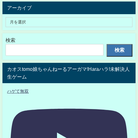
アーカイブ
検索
検索
カオスtomo娘ちゃんねーるアーガマ!Haraハラ!未解決人
生ゲーム
ハゲて無双