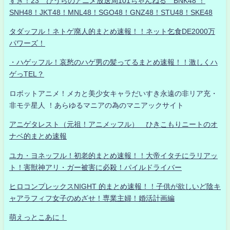
すき！23 ひうらのアニメ放送局101ちゃんねる BNK48 ！
SNH48！JKT48！MNL48！SGO48！GNZ48！STU48！SKE48
タダッフル！ネトゲ廃人的まとめ速報！！ネット乞食DE2000万
パワーズ！
・ハゲッフル！哀愁のハゲ男の髪ってるまとめ速報！！激しくハ
ゲっTEL？
ロボットアニメ！メカと美少女キャラだいすき永遠の非リア充・
非モテ星人 ！あらゆるマニアの為のマニアックサイト
アニゲタレスト（元祖！アニメッフル） ひきこもりニートのオ
ナベ的まとめ速報
ユカ・ヨネッフル！初老的まとめ速報！！大帝イタチにラリアッ
ト！害獣神アリ・ガー被害に必殺！パイルドライバー
ヒロコンプレックスNIGHT 的まとめ速報！！子供が欲しいど陰キ
ャアラフィフ女子のめざせ！専業主婦！婚活計画編
萌えっとこあに！