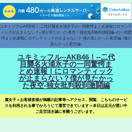
ユキミッフルAKB46！-二代目襲名火浦氷子の一同驚愕まとめ速報にロマンテ
ィックが止まらない？--僕が見たかった夜空！独女批判殺到激闘編--の一同驚
愕まとめ速報にロマンティックが止まらない？-僕の見たかった夜空編--僕の
見たかった星空編-
ユキミッフル--AKB46！--二代
目襲名火浦氷子の一同驚愕ま
とめ速報！にロマンティック
が止まらない？僕が見たかっ
た夜空-独女批判殺到激闘編
腐女子＜お客様皆様が掲載の記事等へアクセス、閲覧、こちらのサービ
スを利用される事でかろうじて運営できています＞本日は足元が悪い中
ご足労頂き誠に有難うございます。