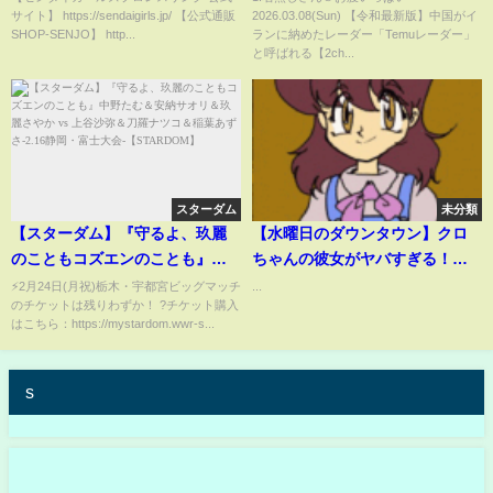
サイト】 https://sendaigirls.jp/ 【公式通販
2026.03.08(Sun) 【令和最新版】中国がイ
レ】
SHOP-SENJO】 http...
ランに納めたレーダー「Temuレーダー」
と呼ばれる【2ch...
スターダム
未分類
【スターダム】『守るよ、玖麗
【水曜日のダウンタウン】クロ
のこともコズエンのことも』中
ちゃんの彼女がヤバすぎる！
野たむ＆安納サオリ＆玖麗さや
【リチ、だいまる、クロちゃ
⚡2月24日(月祝)栃木・宇都宮ビッグマッチ
...
のチケットは残りわずか！ ?チケット購入
か vs 上谷沙弥＆刀羅ナツコ＆稲
ん】#shorts
はこちら：https://mystardom.wwr-s...
葉あずさ-2.16静岡・富士大会-
【STARDOM】
s