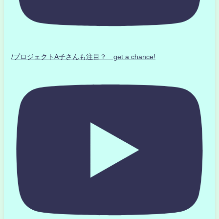
/プロジェクトA子さんも注目？ get a chance!