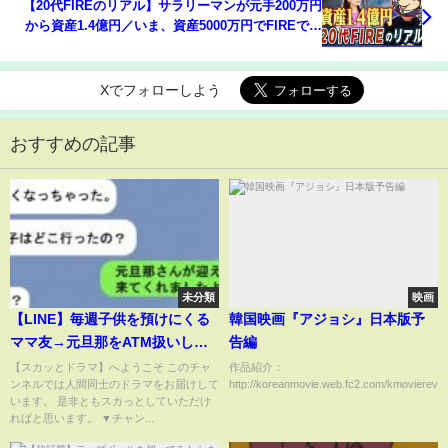
【20代FIREのリアル】サラリーマンが元手200万円
から資産1.4億円／いま、資産5000万円でFIREでき
る？／節約×副業×投資／驚異の入金力／家計簿は1
日単位で管理【ぽんちよ×佐田志歩】
Xでフォローしよう
おすすめの記事
未分類
映画
【LINE】毎週子供を預けにくる
韓国映画『アジョシ』日本版予
ママ友→元旦那をATM扱いした
告編
ことを伝えた結果w【スカッと】
【スカッとドラマ】へようこそ このチャ
作品紹介：
ンネルでは人間同士のドラマをお届けして
http://koreanmovie.web.fc2.com/kmovierevi
います。 是非ともスカっとしていただけ
ればと思います。 ▼チャン...