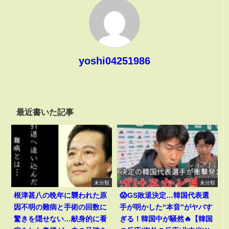
yoshi04251986
最近書いた記事
未分類
未分類
根津甚八の晩年に襲われた原
😱GS敗退決定…韓国代表選
因不明の難病と手術の回数に
手が明かした“本音”がヤバす
驚きを隠せない…献身的に看
ぎる！韓国中が騒然🔥【韓国