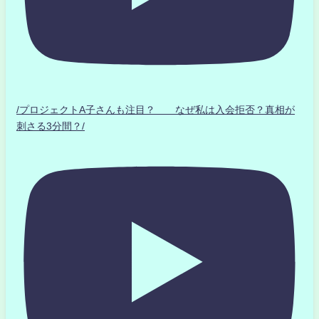
/プロジェクトA子さんも注目？ なぜ私は入会拒否？真相が
刺さる3分間？/