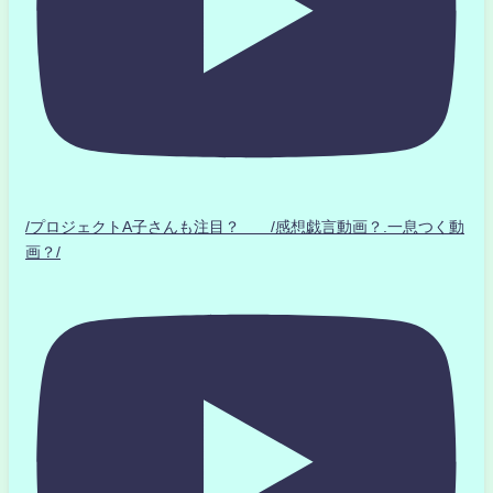
/プロジェクトA子さんも注目？ /感想戯言動画？.一息つく動
画？/