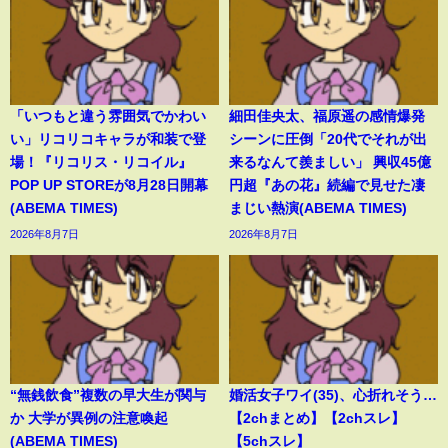
「いつもと違う雰囲気でかわい
細田佳央太、福原遥の感情爆発
い」リコリコキャラが和装で登
シーンに圧倒「20代でそれが出
場！『リコリス・リコイル』
来るなんて羨ましい」 興収45億
POP UP STOREが8月28日開幕
円超『あの花』続編で見せた凄
(ABEMA TIMES)
まじい熱演(ABEMA TIMES)
2026年8月7日
2026年8月7日
“無銭飲食”複数の早大生が関与
婚活女子ワイ(35)、心折れそう…
か 大学が異例の注意喚起
【2chまとめ】【2chスレ】
(ABEMA TIMES)
【5chスレ】