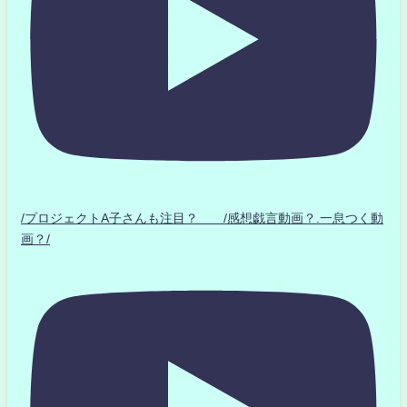
/プロジェクトA子さんも注目？ /感想戯言動画？.一息つく動
画？/