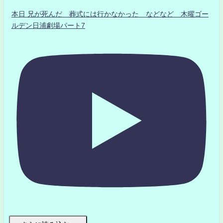
本日 兄が死んだ 葬式には行かなかった などなど 木曜ゴー
ルデン日浦劇場パート7