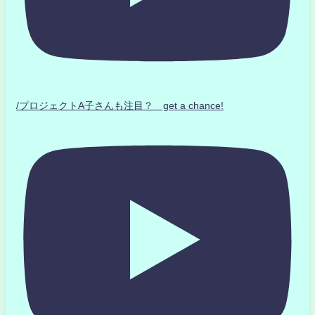
/プロジェクトA子さんも注目？ get a chance!