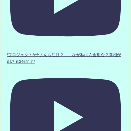
/プロジェクトA子さんも注目？ なぜ私は入会拒否？真相が
刺さる3分間？/