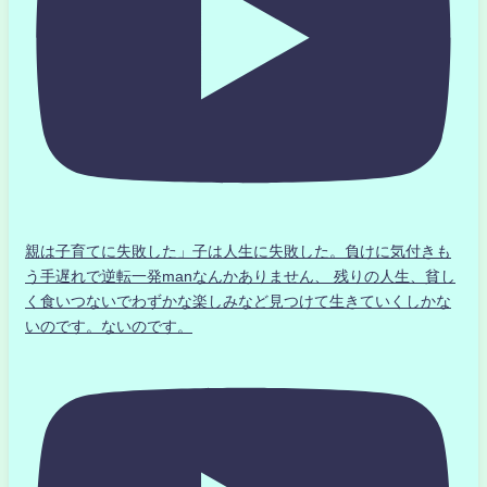
親は子育てに失敗した」子は人生に失敗した。負けに気付きも
う手遅れで逆転一発manなんかありません、 残りの人生、貧し
く食いつないでわずかな楽しみなど見つけて生きていくしかな
いのです。ないのです。