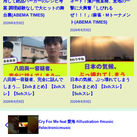
用して絶品バーガーのレシピ考
ネード！瀬戸熊直樹、意地の一
案 調理経験なしで大ヒットの舞
撃に大興奮「しびれる
台裏(ABEMA TIMES)
ぜ！！！」/麻雀・Mトーナメン
ト(ABEMA TIMES)
2026年8月8日
2026年8月8日
八田與一容疑者、完全に詰んで
日本の気候、ぶっ壊れてしまう
しまう…【2chまとめ】【2chス
【2chまとめ】【2chスレ】
レ】【5chスレ】
【5chスレ】
2026年8月8日
2026年8月8日
Cry For Me feat 愛海 #illustration #music
#electronicmusic