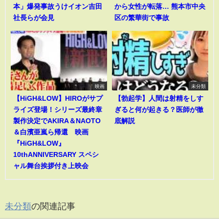
本」爆発事故うけイオン吉田
から女性が転落… 熊本市中央
社長らが会見
区の繁華街で事故
映画
未分類
【HiGH&LOW】HIROがサプ
【勃起学】人間は射精をしす
ライズ登場！シリーズ最終章
ぎると何が起きる？医師が徹
製作決定でAKIRA＆NAOTO
底解説
＆白濱亜嵐ら帰還 映画
『HiGH&LOW』
10thANNIVERSARY スペシ
ャル舞台挨拶付き上映会
未分類
の関連記事