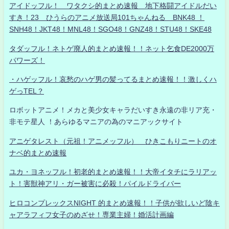
アイドッフル！ ワタクシ的まとめ速報 地下格闘アイドルだい
すき！23 ひうらのアニメ放送局101ちゃんねる BNK48 ！
SNH48！JKT48！MNL48！SGO48！GNZ48！STU48！SKE48
タダッフル！ネトゲ廃人的まとめ速報！！ネット乞食DE2000万
パワーズ！
・ハゲッフル！哀愁のハゲ男の髪ってるまとめ速報！！激しくハ
ゲっTEL？
ロボットアニメ！メカと美少女キャラだいすき永遠の非リア充・
非モテ星人 ！あらゆるマニアの為のマニアックサイト
アニゲタレスト（元祖！アニメッフル） ひきこもりニートのオ
ナベ的まとめ速報
ユカ・ヨネッフル！初老的まとめ速報！！大帝イタチにラリアッ
ト！害獣神アリ・ガー被害に必殺！パイルドライバー
ヒロコンプレックスNIGHT 的まとめ速報！！子供が欲しいど陰キ
ャアラフィフ女子のめざせ！専業主婦！婚活計画編