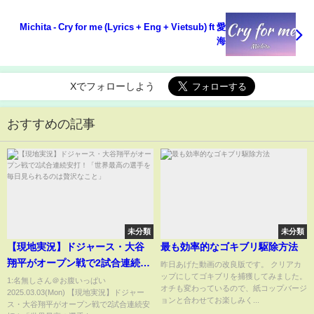
Michita - Cry for me (Lyrics + Eng + Vietsub) ft 愛
海
Xでフォローしよう
おすすめの記事
未分類
未分類
【現地実況】ドジャース・大谷
最も効率的なゴキブリ駆除方法
翔平がオープン戦で2試合連続安
昨日あげた動画の改良版です。 クリアカ
ップにしてゴキブリを捕獲してみました。
打！「世界最高の選手を毎日見
1:名無しさん＠お腹いっぱい
オチも変わっているので、紙コップバージ
2025.03.03(Mon) 【現地実況】ドジャー
られるのは贅沢なこと」
ョンと合わせてお楽しみく...
ス・大谷翔平がオープン戦で2試合連続安