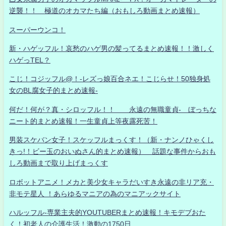
逆襲！！ 極道のオカマたち編（おもしろ動画まとめ速報）
スーパーウンコ！
新・ハゲッフル！哀愁のハゲ男の髪ってるまとめ速報！！激しく
ハゲっTEL？
こじ！コジッフル@！-レズっ娘百合ネエ！こじらせ！50独身処
女のBL腐女子的まとめ速報-
何だ！何が？真・シロッフル！！ 永遠の無職童貞- ぼっちな
ニート的まとめ速報！一生童貞上等夜露死苦！
男装スケバン女子！スケッフルまっくす！（新・ナンノひゃくし
きっ!！ビー玉のおいぬさん的まとめ速報） 話題な事件からおも
しろ動画まで取り上げまっくす
ロボットアニメ！メカと美少女キャラだいすき永遠の非リア充・
非モテ星人 ！あらゆるマニアの為のマニアックサイト
ハルッフル-専業主夫的YOUTUBERまとめ速報！キモデブおた
く！初老人の介護生活！激動の1750日