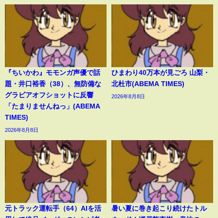
『ちいかわ』モモンガ声優で話
ひまわり40万本が見ごろ 山梨・
題・井口裕香（38）、無防備な
北杜市(ABEMA TIMES)
グラビアオフショットに反響
2026年8月8日
「たまりませんねっ」(ABEMA
TIMES)
2026年8月8日
元トラック運転手（64）AIを活
暑い夏に巻き起こり続けたトル