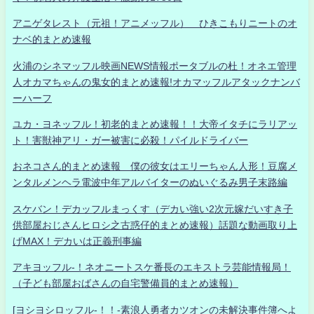
アニゲタレスト（元祖！アニメッフル） ひきこもりニートのオ
ナベ的まとめ速報
火浦のシネマッフル映画NEWS情報ポータブルの杜！オネエ管理
人オカマちゃんの鬼女的まとめ速報!オカマッフルアタックナンバ
ーハーフ
ユカ・ヨネッフル！初老的まとめ速報！！大帝イタチにラリアッ
ト！害獣神アリ・ガー被害に必殺！パイルドライバー
おネコさん的まとめ速報 僕の彼女はエリーちゃん人形！豆腐メ
ンタルメンヘラ電波中年アルバイターのぬいぐるみ男子末路編
スケバン！デカッフルまっくす（デカい強い2次元嫁だいすき子
供部屋おじさんヒロシ之古惑仔的まとめ速報）話題な動画取り上
げMAX！デカいは正義刑事編
アキヨッフル-！ネオニートスケ番長のエキストラ芸能情報局！
（子ども部屋おばさんの自宅警備員的まとめ速報）
[ヨシヨシロッフル-！！-素浪人勇者カツオンの未解決事件簿へよ