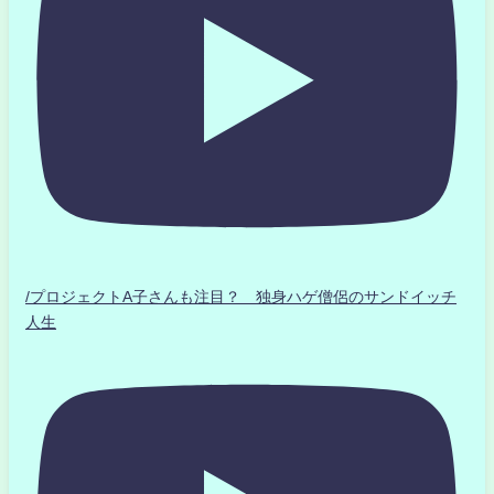
/プロジェクトA子さんも注目？ 独身ハゲ僧侶のサンドイッチ
人生