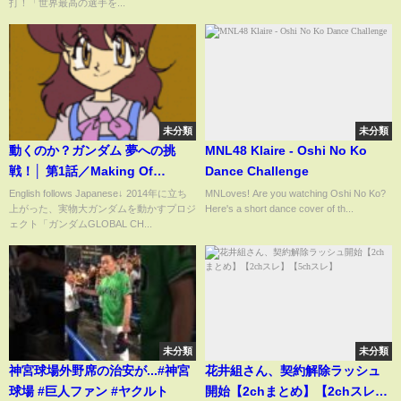
打！「世界最高の選手を...
未分類
未分類
動くのか？ガンダム 夢への挑
MNL48 Klaire - Oshi No Ko
戦！│ 第1話／Making Of
Dance Challenge
“Moving Gundam” -The Dream
English follows Japanese↓ 2014年に立ち
MNLoves! Are you watching Oshi No Ko?
上がった、実物大ガンダムを動かすプロジ
Here's a short dance cover of th...
Challenge EP.1 [1/22]
ェクト「ガンダムGLOBAL CH...
未分類
未分類
神宮球場外野席の治安が...#神宮
花井組さん、契約解除ラッシュ
球場 #巨人ファン #ヤクルト
開始【2chまとめ】【2chスレ】