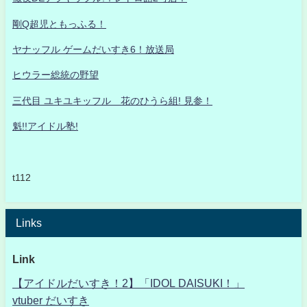
剛Q超児ともっふる！
ヤナッフル ゲームだいすき6！放送局
ヒウラー総統の野望
三代目 ユキユキッフル 花のひうら組! 見参！
魁!!アイドル塾!
t112
Links
Link
【アイドルだいすき！2】「IDOL DAISUKI！」
vtuber だいすき