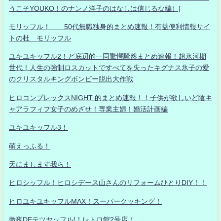
うこそYOUKO！のナンノ洋子のはなしは信じるな編）]
モリッフル！ 50代無職独身的まとめ速報！有益便利情報サイ
トの杜 モリッフル
ユキユキッフル2！ど底辺的一同驚愕騒然まとめ速報！超氷河期
世代！人生の強制ロスカットですべてを失ったキグナス氷子の愛
のクリスタルキングボンビー脱出大作戦
ヒロコンプレックスNIGHT 的まとめ速報！！子供が欲しいど陰キ
ャアラフィフ女子のめざせ！専業主婦！婚活計画編
ユキユキッフル3！
萌えっふる！
天にまします我ら！
ヒロシッフル！ヒロシデース山さんのリフォームひとりDIY！！
ヒロユキユキッフルMAX！スーパークッキング！
徹夜DEテツヤッフル!！レトロ館2号店！