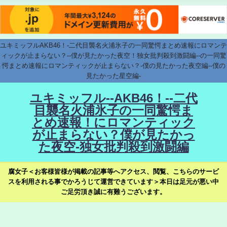
ユキミッフルAKB46！-二代目襲名火浦氷子の一同驚愕まとめ速報にロマンテ
ィックが止まらない？--僕が見たかった夜空！独女批判殺到激闘編--の一同驚
愕まとめ速報にロマンティックが止まらない？-僕の見たかった夜空編--僕の
見たかった星空編-
ユキミッフル--AKB46！--二代
目襲名火浦氷子の一同驚愕ま
とめ速報！にロマンティック
が止まらない？僕が見たかっ
た夜空-独女批判殺到激闘編
腐女子＜お客様皆様が掲載の記事等へアクセス、閲覧、こちらのサービ
スを利用される事でかろうじて運営できています＞本日は足元が悪い中
ご足労頂き誠に有難うございます。