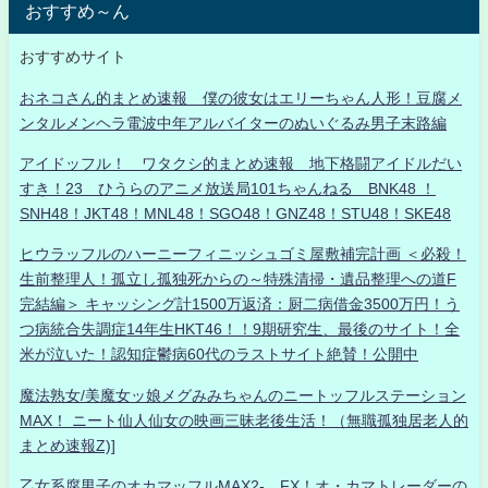
おすすめ～ん
おすすめサイト
おネコさん的まとめ速報 僕の彼女はエリーちゃん人形！豆腐メ
ンタルメンヘラ電波中年アルバイターのぬいぐるみ男子末路編
アイドッフル！ ワタクシ的まとめ速報 地下格闘アイドルだい
すき！23 ひうらのアニメ放送局101ちゃんねる BNK48 ！
SNH48！JKT48！MNL48！SGO48！GNZ48！STU48！SKE48
ヒウラッフルのハーニーフィニッシュゴミ屋敷補完計画 ＜必殺！
生前整理人！孤立し孤独死からの～特殊清掃・遺品整理への道F
完結編＞ キャッシング計1500万返済：厨二病借金3500万円！う
つ病統合失調症14年生HKT46！！9期研究生、最後のサイト！全
米が泣いた！認知症鬱病60代のラストサイト絶賛！公開中
魔法熟女/美魔女ッ娘メグみみちゃんのニートッフルステーション
MAX！ ニート仙人仙女の映画三昧老後生活！（無職孤独居老人的
まとめ速報Z)]
乙女系腐男子のオカマッフルMAX2- FX！オ・カマトレーダーの