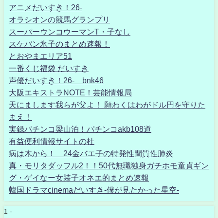
アニメだいすき！26-
オラシオンの競馬グランプリ
スーパーウンコウーマンT・子なし
スケバン氷子のまとめ速報！
とおやまエリア51
一番くじ福袋 だいすき
声優だいすき！26- bnk46
大阪エキストラNOTE！芸能情報局
天にまします我らが父よ！ 願わくはわがドル円を守りた
まえ！
実録パチンコ梁山泊！パチンコakb108道
有益便利情報サイトの杜
病は木から！ 24金バエ子の特発性間質性肺炎
真・モリタダッフル2！！50代無職独身ガチホモ童貞ギン
グ・ゲイなー女装子オネエ的まとめ速報
韓国ドラマcinemaだいすき-僕が見たかった星空-
1 -