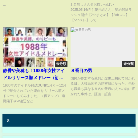
【5chスレ】
...
1:名無しさん＠お腹いっぱい
2025.05.16(Fri) 花井組さん、契約解除ラ
ッシュ開始【2chまとめ】【2chスレ】
【5chスレ】って...
未分類
未分類
静香や美穂も！1988年女性アイ
８番目の男
ドルリリース順メドレー（訂正
国民が参加する裁判が歴史上初めて開かれ
る日。大韓民国初の陪審員になった、年齢
版）
1988年のアイドル雑誌DUNK1月号～12月
も職業も異なる８名の普通の人々の前に置
号で紹介されていた楽曲を リリース順メ
かれた事件は、証拠・証言・...
ドレーにしてみました。（再アップ） 南
野陽子やW渡辺など...
s